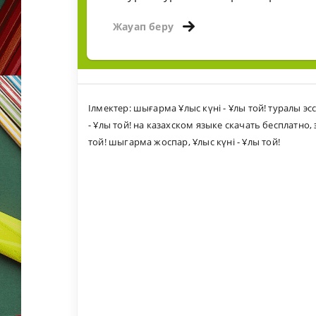
Жауап беру
Ілмектер:
шығарма Ұлыс күні - Ұлы той! туралы э
- Ұлы той! на казахском языке скачать бесплатно
,
той! шыгарма жоспар
,
Ұлыс күні - Ұлы той!