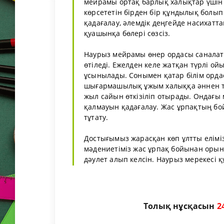
мейрамы ортақ барлық халықтар үшін қ
көрсететін бірден бір құндылық болып
қадағалау, әлемдік деңгейде насихатта
қуашынқа бөлері сөзсіз.
Наурыз мейрамы өнер ордасы саналат
өтіледі. Ежелден келе жатқан түрлі 
ұсынылады. Сонымен қатар білім орд
шығармашылық ұжым халыққа әннен тар
жыл сайын өткізіліп отырады. Ондағы 
қалмауын қадағалау. Жас ұрпақтың бо
тұтату.
Достығымыз жарасқан көп ұлтты елімізд
мәдениетіміз жас ұрпақ бойынан орын 
дәулет алып келсін. Наурыз мерекесі қ
Толық нұсқасын
2