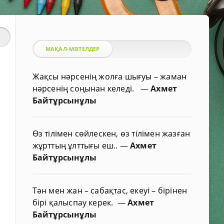
МАҚАЛ-МӘТЕЛДЕР
Жақсы нәрсенің жолға шығуы – жаман
нәрсенің соңынан келеді.
—
Ахмет
Байтұрсынұлы
Өз тілімен сөйлескен, өз тілімен жазған
жұрттың ұлттығы еш..
—
Ахмет
Байтұрсынұлы
Тән мен жан – сабақтас, екеуі – бірінен
бірі қалыспау керек.
—
Ахмет
Байтұрсынұлы