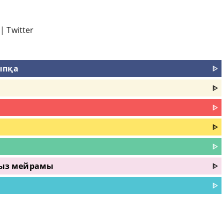
|
Twitter
ыпқа
ᐈ
ᐈ
ᐈ
ᐈ
ᐈ
урыз мейрамы
ᐈ
ᐈ