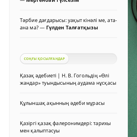
Тәрбие дағдарысы: уақыт кінәлі ме, ата-
ана ма?
—
Гүлден Талғатқызы
СОҢҒЫ ҚОСЫЛҒАНДАР
Қазақ әдебиеті | Н. В. Гогольдің «Өлі
жандар» туындысының аудама нұсқасы
Құлыншақ ақынның әдеби мұрасы
Қазіргі қазақ фалеронимдері: тарихы
мен қалыптасуы