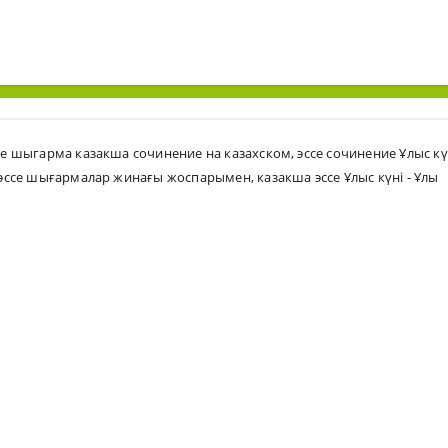
ссе шыгарма казакша сочинение на казахском
,
эссе сочинение Ұлыс кү
эссе шығармалар жинағы жоспарымен
,
казакша эссе Ұлыс күні - Ұлы