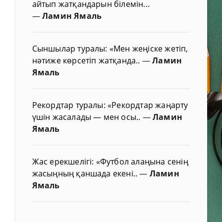
айтып жатқандарын білемін...
—
Ламин Ямаль
Сыншылар туралы: «Мен жеңіске жетіп,
нәтиже көрсетіп жатқанда..
—
Ламин
Ямаль
Рекордтар туралы: «Рекордтар жаңарту
үшін жасалады — мен осы..
—
Ламин
Ямаль
Жас ерекшелігі: «Футбол алаңына сенің
жасыңның қаншада екені..
—
Ламин
Ямаль