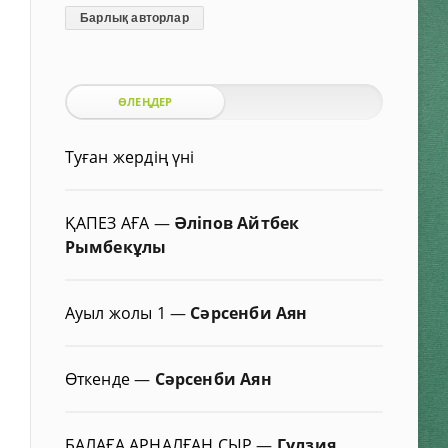
Барлық авторлар
ӨЛЕҢДЕР
Туған жердің үні
ҚАПЕЗ АҒА
—
Әліпов Айтбек
Рымбекұлы
Ауыл жолы 1
—
Сәрсенби Аян
Өткенде
—
Сәрсенби Аян
БАЛАҒА АРНАЛҒАН СЫР
—
Гүлзия