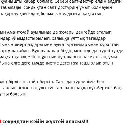
уанышты хабар болмақ. Себебі салт-дәстүр елдің елдігін
 табылады, сондықтан салт-дәстүрдің ұмыт болмауын
п, қорғау қай елдің болмасын елдігін асқақтатып,
ын Амантоғай ауылында да жоғары деңгейде аталып
ойындар ұйымдастырылып, халыққа ұлттық тағамдар
асының өнерпаздары мен ауыл тұрғындарынан құралған
ту жасайды. Бұл шаралар біздің мекенде дәстүрлі түрде
мақсат қазақ елінің ұлттық мұраларын насихаттап, ұмыт
йына елге деген,мәдениетке деген жанашырлық отын
ің бірлігі нығайа берсін. Салт-дәстүрлеріміз бен
тапсын. Ұлыстың ұлы күні әр шаңыраққа құт-береке, бақ-
ұтты болсын!
3
секундтан кейін жүктей аласыз!!!