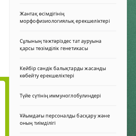
Жантақ өсімдігінің
морфофизиологиялық ерекшеліктері
Сұлының тәжтәріздес тат ауруына
қарсы төзімділік генетикасы
Кейбір сәндік балықтарды жасанды
көбейту ерекшеліктері
Түйе сүтінің иммуноглобулиндері
Ұйымдағы персоналды басқару және
оның тиімділігі