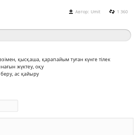
Автор:
Umit
1 360
сөзімен, қысқаша, қарапайым туған күнге тілек
нағын жүктеу, оқу
 беру, ас қайыру