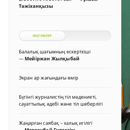
Тәжіханқызы
ӘҢГІМЕЛЕР
Балалық шағымның ескерткіші
—
Мейіржан Жылқыбай
Экран ар жағындағы өмір
Бүгінгі журналистің тіл мәдениеті,
сауаттылық әдебі және тіл шеберлігі
Жаңарған саябақ – халық игілігі
—
Мергенбай Гүлсезім