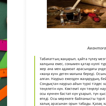
Амантоға
Табиғаттың жаңарып, қайта түлеу мезгі
халқына емес, сонымен қатар күллі түр
жер ана мен адамзат арасындағы үндест
«жаңа күн» деген мағына береді. Осы
алған. Наурыз ежелден жаңарудың, бейб
Сондықтан наурыз айын түркі тілдес х
теңелетін күн. Көктемгі күн теңелуі н
осы күннен бастап күн ұзарып, түн қы
өтеді. Осы мерекеге байланысты түрлі
халық арасынан орын табады. Қазақ х