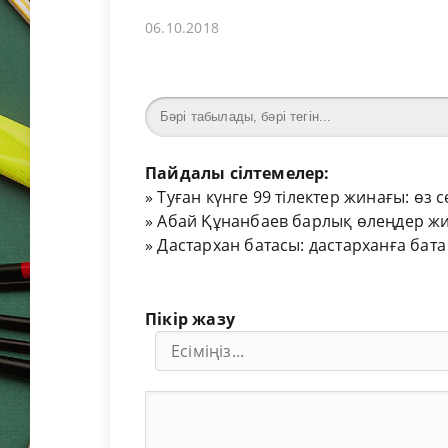
06.10.2018
Пайдалы сілтемелер:
»
Туған күнге 99 тілектер жинағы: өз 
»
Абай Құнанбаев барлық өлеңдер жи
»
Дастархан батасы: дастарханға бата
Пікір жазу