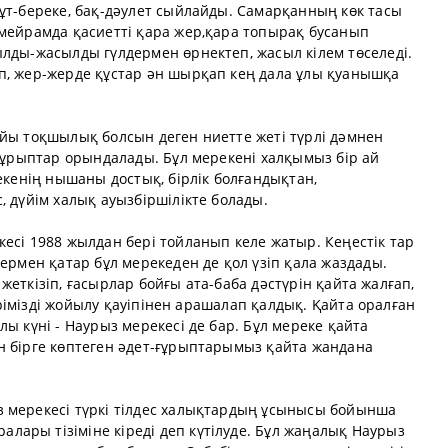
ұт-береке, бақ-дәулет сыйлайды. Самарқанның көк тасы
 мейрамда қасиетті қара жер,қара топырақ бусанып
лды-жасылды гүлдермен өрнектеп, жасыл кілем төселеді.
п, жер-жерде құстар ән шырқап кең дала ұлы қуанышқа
ойы тоқшылық болсын деген ниетте жеті түрлі дәмнен
-ғұрыптар орындалады. Бұл мерекені халқымыз бір ай
екенің нышаны достық, бірлік болғандықтан,
, дүйім халық ауызбіршілікте болады.
есі 1988 жылдан бері тойланып келе жатыр. Кеңестік тар
лермен қатар бұл мерекеден де қол үзіп қала жаздады.
л жеткізіп, ғасырлар бойғы ата-баба дәстүрін қайта жалғап,
түрімізді жойылу қауіпінен арашалап қалдық. Қайта оралған
ы күні - Наурыз мерекесі де бар. Бұл мереке қайта
н бірге көптеген әдет-ғұрыптарымыз қайта жандана
 мерекесі түркі тілдес халықтардың ұсынысы бойынша
ары тізіміне кіреді деп күтілуде. Бұл жаңалық Наурыз