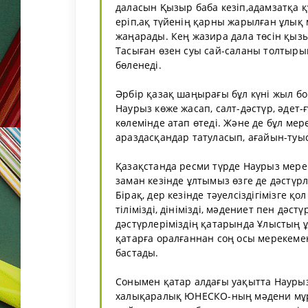
даласын Қызыр баба кезіп,адамзатқа қ
еріп,ақ түйенің қарны жарылған ұлық
жаңарады. Кең жазира дала төсін қызы
Тасыған өзен суы сай-саланы толтыры
бөленеді.
Әрбір қазақ шаңырағы бұл күні жыл б
Наурыз көже жасап, салт-дәстүр, әдет
көлемінде атап өтеді. Және де бұл мер
араздасқандар татуласып, ағайын-туыс
Қазақстанда ресми түрде Наурыз мерек
заман кезінде ұлтымыз өзге де дәстүр
Бірақ, дер кезінде тәуелсіздігімізге қо
тілімізді, дінімізді, мәдениет пен дәс
дәстүрлеріміздің қатарында Ұлыстың ұл
қатарға оралғаннан соң осы мерекеме
бастады.
Сонымен қатар алдағы уақытта Наурыз
халықаралық ЮНЕСКО-ның мәдени мұрал