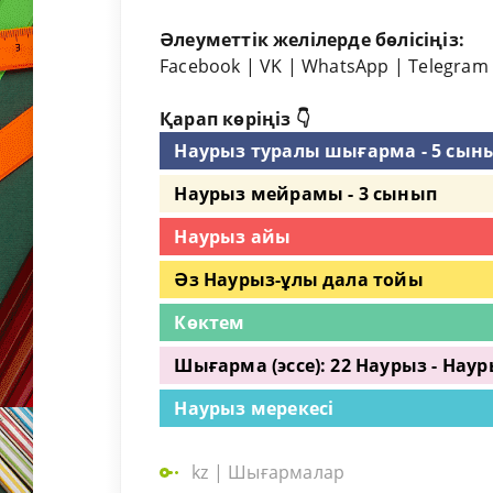
Әлеуметтік желілерде бөлісіңіз:
Facebook
|
VK
|
WhatsApp
|
Telegram
Қарап көріңіз 👇
Наурыз туралы шығарма - 5 сын
Наурыз мейрамы - 3 сынып
Наурыз айы
Әз Наурыз-ұлы дала тойы
Көктем
Шығарма (эссе): 22 Наурыз - На
Наурыз мерекесі
kz
|
Шығармалар