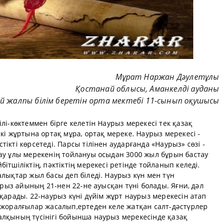
Мұрат Наржан Дәулетұлы
Қостанай облысы, Аманкелді ауданы
й жалпы білім беретін орта мектебі 11-сынып оқушысы
лі-көктеммен бірге келетін Наурыз мерекесі тек қазақ
кі жұртына ортақ мұра, ортақ мереке. Наурыз мерекесі -
ікті көрсетеді. Парсы тілінен аударғанда «Наурыз» сөзі -
нау ұлы мерекенің тойлануы осыдан 3000 жыл бұрын бастау
ітшіліктің, пәктіктің мерекесі ретінде тойланып келеді.
алықтар жыл басы деп біледі. Наурыз күн мен түн
аурыз айының 21-нен 22-не ауысқан түні болады. Яғни, дәл
сқарады. 22-наурыз күні дүйім жұрт наурыз мерекесін атап
 жоралғылар жасалып,ертеден келе жатқан салт-дәстүрлер
алқының түсінігі бойынша наурыз мерекесінде қазақ