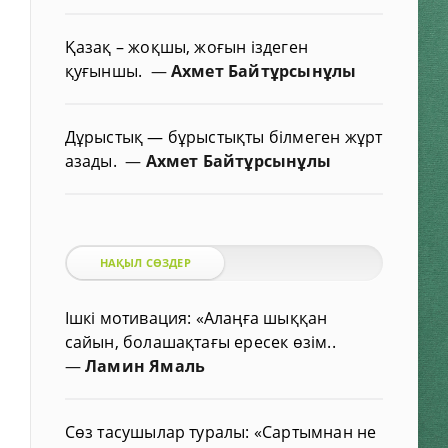
Қазақ – жоқшы, жоғын іздеген
қуғыншы.
—
Ахмет Байтұрсынұлы
Дұрыстық — бұрыстықты білмеген жұрт
азады.
—
Ахмет Байтұрсынұлы
НАҚЫЛ СӨЗДЕР
Ішкі мотивация: «Алаңға шыққан
сайын, болашақтағы ересек өзім..
—
Ламин Ямаль
Сөз тасушылар туралы: «Сартымнан не