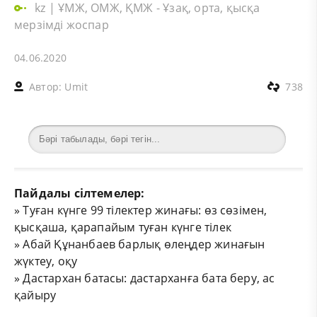
kz
|
ҰМЖ, ОМЖ, ҚМЖ - Ұзақ, орта, қысқа
мерзімді жоспар
04.06.2020
Автор:
Umit
738
Пайдалы сілтемелер:
»
Туған күнге 99 тілектер жинағы: өз сөзімен,
қысқаша, қарапайым туған күнге тілек
»
Абай Құнанбаев барлық өлеңдер жинағын
жүктеу, оқу
»
Дастархан батасы: дастарханға бата беру, ас
қайыру