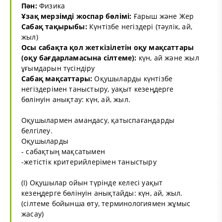
Пән:
Физика
Ұзақ мерзімді жоспар бөлімі:
Ғарыш және Жер
Сабақ тақырыбы:
Күнтізбе негіздері (тәулік, ай,
жыл)
Осы сабақта қол жеткізілетін оқу мақсаттары
(оқу бағдарламасына сілтеме):
күн, ай және жыл
ұғымдарын түсіндіру
Сабақ мақсаттары:
Оқушыларды күнтізбе
негіздерімен таныстыру, уақыт кезеңдерге
бөлінуін анықтау: күн, ай, жыл.
Оқушылармен амандасу, қатыспағандарды
белгілеу.
Оқушыларды
- сабақтың мақсатымен
-жетістік критерийлерімен таныстыру
(I) Оқушылар ойын түрінде келесі уақыт
кезеңдерге бөлінуін анықтайды: күн, ай, жыл.
(сілтеме бойынша өту, терминологиямен жұмыс
жасау)