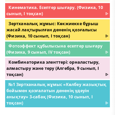
Кинематика. Есептер шығару. (Физика, 10
сынып, I тоқсан)
ᐈ
Зертханалық жұмыс: Көкжиекке бұрыш
жасай лақтырылған дененің қозғалысы
(Физика, 10 сынып, I тоқсан)
ᐈ
Фотоэффект құбылысына есептер шығару
(Физика, 9 сынып, IV тоқсан)
ᐈ
Комбинаторика эленттері: орналастыру,
алмастыру және теру (Алгебра, 9 сынып, I
тоқсан)
ᐈ
№1 Зертханалық жұмыс «Көлбеу жазықтық
бойымен қозғалатын дененің үдеуін
анықтау» 3-сабақ (Физика, 10 сынып, I
тоқсан)
ᐈ