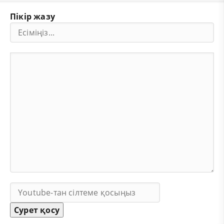
Пікір жазу
Сурет қосу