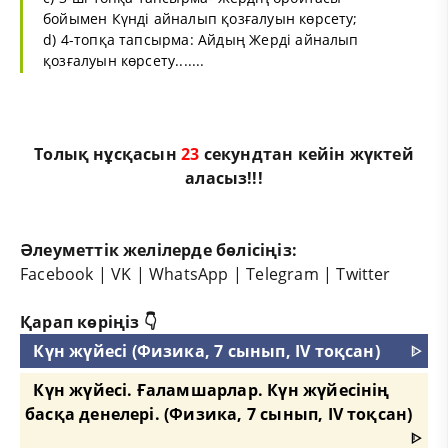
бойымен Күнді айналып қозғалуын көрсету;
d) 4-топқа тапсырма: Айдың Жерді айналып
қозғалуын көрсету.......
Толық нұсқасын
23
секундтан кейін жүктей
аласыз!!!
Әлеуметтік желілерде бөлісіңіз:
Facebook
|
VK
|
WhatsApp
|
Telegram
|
Twitter
Қарап көріңіз 👇
Күн жүйесі (Физика, 7 сынып, IV тоқсан)
ᐈ
Күн жүйесі. Ғаламшарлар. Күн жүйесінің
басқа денелері. (Физика, 7 сынып, IV тоқсан)
ᐈ