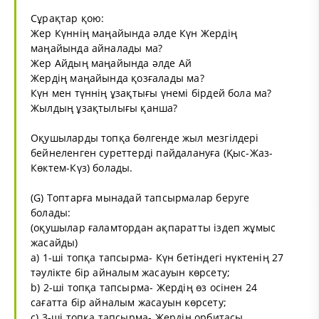
Сұрақтар қою:
Жер Күннің маңайында әлде Күн Жердің
маңайында айналады ма?
Жер Айдың маңайында әлде Ай
Жердің маңайында қозғалады ма?
Күн мен түннің ұзақтығы үнемі бірдей бола ма?
Жылдың ұзақтылығы қанша?
Оқушыларды топқа бөлгенде жыл мезгілдері
бейнеленген суреттерді пайдалануға (Қыс-Жаз-
Көктем-Күз) болады.
(G) Топтарға мынадай тапсырмалар беруге
болады:
(оқушылар ғаламтордан ақпаратты іздеп жұмыс
жасайды)
а) 1-ші топқа тапсырма- Күн бетіндегі нүктенің 27
тәулікте бір айналым жасауын көрсету;
b) 2-ші топқа тапсырма- Жердің өз осінен 24
сағатта бір айналым жасауын көрсету;
с) 3-ші топқа тапсырма- Жердің орбитасы