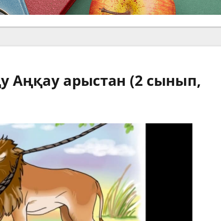
қу Аңқау арыстан (2 сынып,