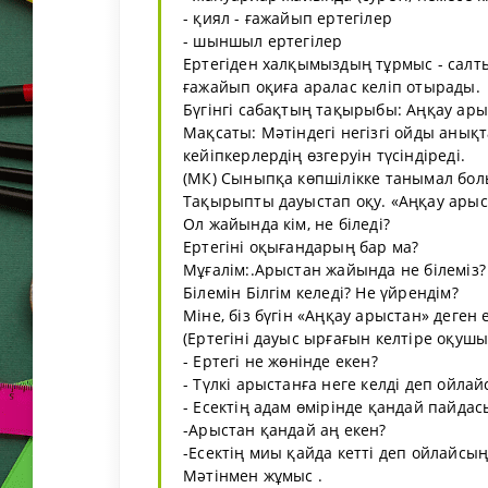
- қиял - ғажайып ертегілер
- шыншыл ертегілер
Ертегіден халқымыздың тұрмыс - салты
ғажайып оқиға аралас келіп отырады.
Бүгінгі сабақтың тақырыбы: Аңқау ары
Мақсаты: Мәтіндегі негізгі ойды анық
кейіпкерлердің өзгеруін түсіндіреді.
(МК) Сыныпқа көпшілікке танымал болып
Тақырыпты дауыстап оқу. «Аңқау арыс
Ол жайында кім, не біледі?
Ертегіні оқығандарың бар ма?
Мұғалім:.Арыстан жайында не білеміз?
Білемін Білгім келеді? Не үйрендім?
Міне, біз бүгін «Аңқау арыстан» деген е
(Ертегіні дауыс ырғағын келтіре оқушы
- Ертегі не жөнінде екен?
- Түлкі арыстанға неге келді деп ойла
- Есектің адам өмірінде қандай пайдас
-Арыстан қандай аң екен?
-Есектің миы қайда кетті деп ойлайсы
Мәтінмен жұмыс .