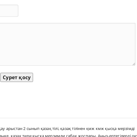
Сурет қосу
ау арыстан 2 сынып қазақ тілі
,
қазақ тілінен қмж кмж қысқа мерзімді
зыке
,
казак тили кыска мерзимди сабак жоспары
,
Аңыз-ертегілерді оқ