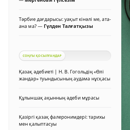
Тәрбие дағдарысы: уақыт кінәлі ме, ата-
ана ма?
—
Гүлден Талғатқызы
СОҢҒЫ ҚОСЫЛҒАНДАР
Қазақ әдебиеті | Н. В. Гогольдің «Өлі
жандар» туындысының аудама нұсқасы
Құлыншақ ақынның әдеби мұрасы
Қазіргі қазақ фалеронимдері: тарихы
мен қалыптасуы