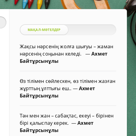
МАҚАЛ-МӘТЕЛДЕР
Жақсы нәрсенің жолға шығуы – жаман
нәрсенің соңынан келеді.
—
Ахмет
Байтұрсынұлы
Өз тілімен сөйлескен, өз тілімен жазған
жұрттың ұлттығы еш..
—
Ахмет
Байтұрсынұлы
Тән мен жан – сабақтас, екеуі – бірінен
бірі қалыспау керек.
—
Ахмет
Байтұрсынұлы