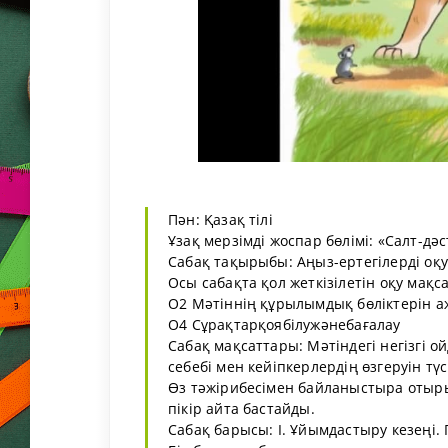
Пән: Қазақ тілі
Ұзақ мерзімді жоспар бөлімі: «Салт-дә
Сабақ тақырыбы: Аңыз-ертегілерді оқу
Осы сабақта қол жеткізілетін оқу мақс
О2 Мәтіннің құрылымдық бөліктерін а
О4 Сұрақтарқоябілужәнебағалау
Сабақ мақсаттары: Мәтіндегі негізгі 
себебі мен кейіпкерлердің өзгеруін түс
Өз тәжірибесімен байланыстыра отырып
пікір айта бастайды.
Сабақ барысы: І. Ұйымдастыру кезеңі.