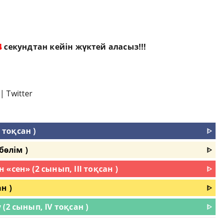
3
секундтан кейін жүктей аласыз!!!
|
Twitter
 тоқсан )
ᐈ
бөлім )
ᐈ
сен» (2 сынып, III тоқсан )
ᐈ
н )
ᐈ
(2 сынып, IV тоқсан )
ᐈ