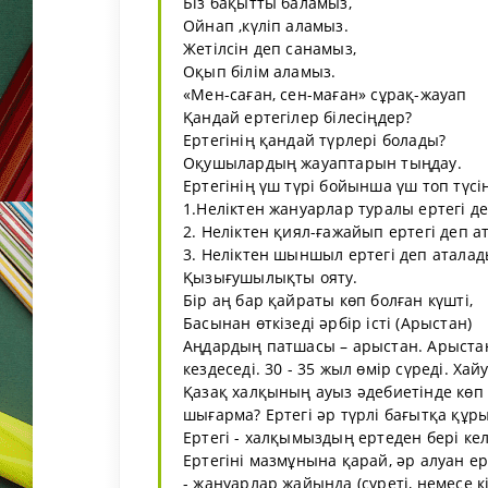
Біз бақытты баламыз,
Ойнап ,күліп аламыз.
Жетілсін деп санамыз,
Оқып білім аламыз.
«Мен-саған, сен-маған» сұрақ-жауап
Қандай ертегілер білесіңдер?
Ертегінің қандай түрлері болады?
Оқушылардың жауаптарын тыңдау.
Ертегінің үш түрі бойынша үш топ түсін
1.Неліктен жануарлар туралы ертегі д
2. Неліктен қиял-ғажайып ертегі деп а
3. Неліктен шыншыл ертегі деп аталад
Қызығушылықты ояту.
Бір аң бар қайраты көп болған күшті,
Басынан өткізеді әрбір істі (Арыстан)
Аңдардың патшасы – арыстан. Арыстан
кездеседі. 30 - 35 жыл өмір сүреді. Ха
Қазақ халқының ауыз әдебиетінде көп к
шығарма? Ертегі әр түрлі бағытқа құр
Ертегі - халқымыздың ертеден бері ке
Ертегіні мазмұнына қарай, әр алуан ер
- жануарлар жайында (суреті, немесе к