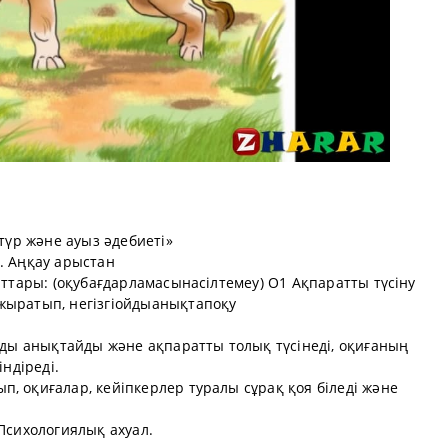
стүр және ауыз әдебиеті»
. Аңқау арыстан
аттары: (оқубағдарламасынасілтемеу) О1 Ақпаратты түсіну
жыратып, негізгіойдыанықтапоқу
ойды анықтайды және ақпаратты толық түсінеді, оқиғаның
індіреді.
, оқиғалар, кейіпкерлер туралы сұрақ қоя біледі және
 Психологиялық ахуал.