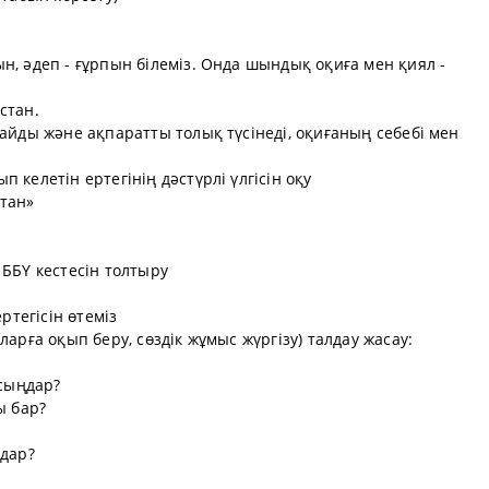
н, әдеп - ғұрпын білеміз. Онда шындық оқиға мен қиял -
стан.
тайды және ақпаратты толық түсінеді, оқиғаның себебі мен
 келетін ертегінің дәстүрлі үлгісін оқу
тан»
 ББҮ кестесін толтыру
ртегісін өтеміз
ларға оқып беру, сөздік жұмыс жүргізу) талдау жасау:
йсыңдар?
ы бар?
ңдар?