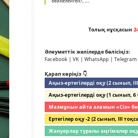
бейнеленген?......
Толық нұсқасын
2
Әлеуметтік желілерде бөлісіңіз:
Facebook
|
VK
|
WhatsApp
|
Telegram
Қарап көріңіз 👇
Аңыз-ертегілерді оқу (2 сынып, III
Аңыз-ертегілерді оқу (1 сынып, 6 
Мазмұнын айта аламын «Cіз» бен «
Ертегілер оқу -2 (2 сынып, III тоқса
Жануарлар туралы әңгімелер оқу 