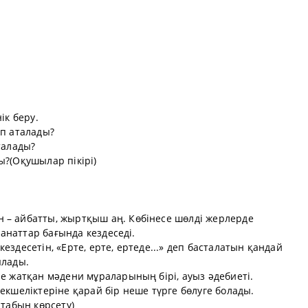
ік беру.
еп аталады?
талады?
ы?(Оқушылар пікірі)
 – айбатты, жыртқыш аң. Көбінесе шөлді жерлерде
йуанаттар бағында кездеседі.
ездесетін, «Ерте, ерте, ертеде...» деп басталатын қандай
ылады.
ле жатқан мәдени мұраларының бірі, ауыз әдебиеті.
екшеліктеріне қарай бір неше түрге бөлуге болады.
ітабын көрсету)