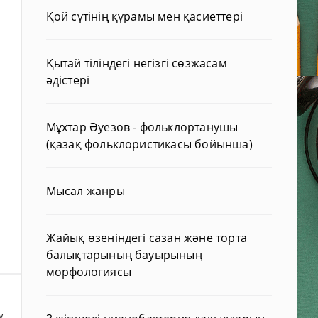
Қой сүтінің құрамы мен қасиеттері
Қытай тіліндегі негізгі сөзжасам
әдістері
Мұхтар Әуезов - фольклортанушы
(қазақ фольклористикасы бойынша)
Мысал жанры
Жайық өзеніндегі сазан және торта
балықтарының бауырының
морфологиясы
у