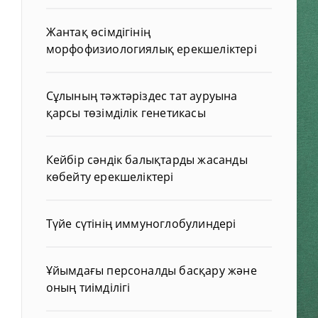
Жантақ өсімдігінің
морфофизиологиялық ерекшеліктері
Сұлының тәжтәріздес тат ауруына
қарсы төзімділік генетикасы
Кейбір сәндік балықтарды жасанды
көбейту ерекшеліктері
Түйе сүтінің иммуноглобулиндері
Ұйымдағы персоналды басқару және
оның тиімділігі