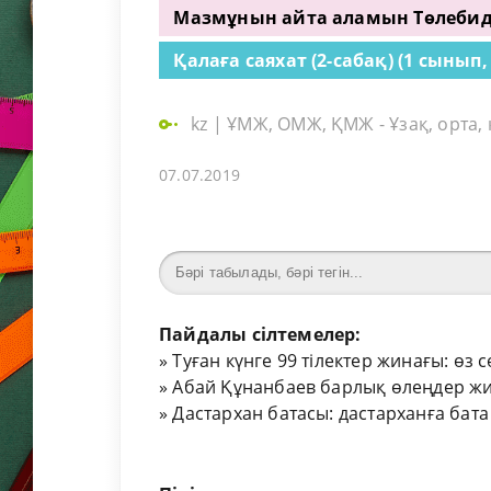
Мазмұнын айта аламын Төлебидің 
Қалаға саяхат (2-сабақ) (1 сынып, 
kz
|
ҰМЖ, ОМЖ, ҚМЖ - Ұзақ, орта,
07.07.2019
Пайдалы сілтемелер:
»
Туған күнге 99 тілектер жинағы: өз 
»
Абай Құнанбаев барлық өлеңдер жи
»
Дастархан батасы: дастарханға бата