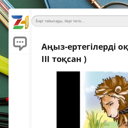
Аңыз-ертегілерді о
III тоқсан )