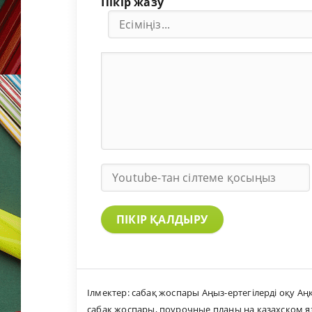
Пікір жазу
ПІКІР ҚАЛДЫРУ
Ілмектер:
сабақ жоспары Аңыз-ертегілерді оқу Аңқ
сабақ жоспары
,
поурочные планы на казахском я