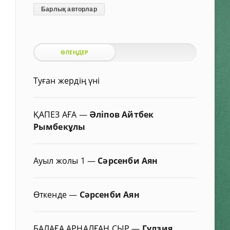
Барлық авторлар
ӨЛЕҢДЕР
Туған жердің үні
ҚАПЕЗ АҒА
—
Әліпов Айтбек
Рымбекұлы
Ауыл жолы 1
—
Сәрсенби Аян
Өткенде
—
Сәрсенби Аян
БАЛАҒА АРНАЛҒАН СЫР
—
Гүлзия