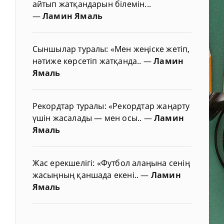
айтып жатқандарын білемін...
—
Ламин Ямаль
Сыншылар туралы: «Мен жеңіске жетіп,
нәтиже көрсетіп жатқанда..
—
Ламин
Ямаль
Рекордтар туралы: «Рекордтар жаңарту
үшін жасалады — мен осы..
—
Ламин
Ямаль
Жас ерекшелігі: «Футбол алаңына сенің
жасыңның қаншада екені..
—
Ламин
Ямаль