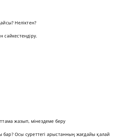
қайсы? Неліктен?
н сәйкестендіру.
аттама жазып, мінездеме беру
ы бар? Осы суреттегі арыстанның жағдайы қалай