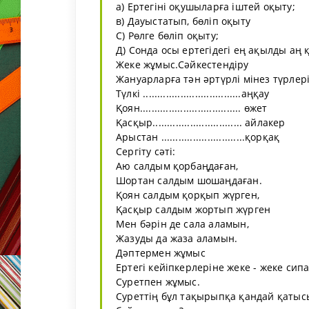
а) Ертегіні оқушыларға іштей оқыту;
в) Дауыстатып, бөліп оқыту
С) Рөлге бөліп оқыту;
Д) Сонда осы ертегідегі ең ақылды аң 
Жеке жұмыс.Сәйкестендіру
Жануарларға тән әртүрлі мінез түрлері
Түлкі ..................................аңқау
Қоян................................... өжет
Қасқыр............................... айлакер
Арыстан .............................қорқақ
Сергіту сәті:
Аю салдым қорбаңдаған,
Шортан салдым шошаңдаған.
Қоян салдым қорқып жүрген,
Қасқыр салдым жортып жүрген
Мен бәрін де сала аламын,
Жазуды да жаза аламын.
Дәптермен жұмыс
Ертегі кейіпкерлеріне жеке - жеке сип
Суретпен жұмыс.
Суреттің бұл тақырыпқа қандай қатыс