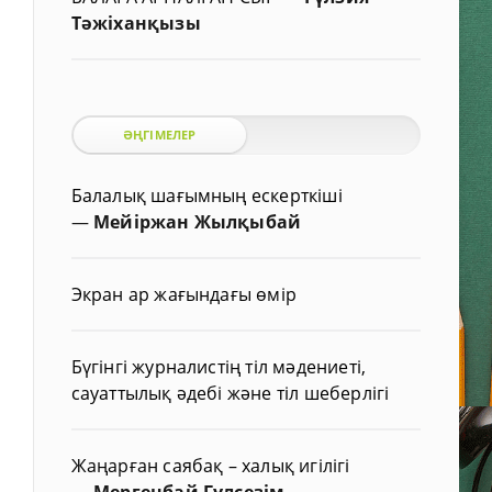
Тәжіханқызы
ӘҢГІМЕЛЕР
Балалық шағымның ескерткіші
—
Мейіржан Жылқыбай
Экран ар жағындағы өмір
Бүгінгі журналистің тіл мәдениеті,
сауаттылық әдебі және тіл шеберлігі
Жаңарған саябақ – халық игілігі
—
Мергенбай Гүлсезім