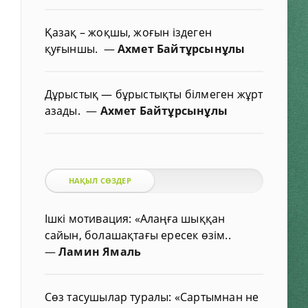
Қазақ – жоқшы, жоғын іздеген
қуғыншы.
—
Ахмет Байтұрсынұлы
Дұрыстық — бұрыстықты білмеген жұрт
азады.
—
Ахмет Байтұрсынұлы
НАҚЫЛ СӨЗДЕР
Ішкі мотивация: «Алаңға шыққан
сайын, болашақтағы ересек өзім..
—
Ламин Ямаль
Сөз тасушылар туралы: «Сартымнан не