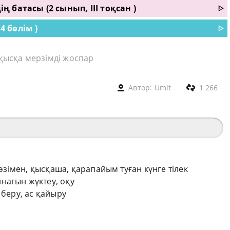
батасы (2 сынып, III тоқсан )
ᐈ
4 бөлім )
ᐈ
 қысқа мерзімді жоспар
Автор:
Umit
1 266
сөзімен, қысқаша, қарапайым туған күнге тілек
нағын жүктеу, оқу
 беру, ас қайыру