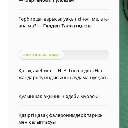
Тәрбие дағдарысы: уақыт кінәлі ме, ата-
ана ма?
—
Гүлден Талғатқызы
СОҢҒЫ ҚОСЫЛҒАНДАР
Қазақ әдебиеті | Н. В. Гогольдің «Өлі
жандар» туындысының аудама нұсқасы
Құлыншақ ақынның әдеби мұрасы
Қазіргі қазақ фалеронимдері: тарихы
мен қалыптасуы