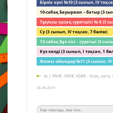
Бірлік күні №10 (3 сынып, IV тоқса
10-сабақ Бауыржан – батыр (3 сыны
Тұңғыш қазақ суретшісі № 6 (3 сын
Су (3 сынып, IV тоқсан, 7 бөлім)
12-сабақ Бұл кісі – суретші (3 сыны
Күз келді (3 сынып, I тоқсан, 1 бө
Жазғы ойындар №11 (3 сынып, IV 
kz
|
ҰМЖ, ОМЖ, ҚМЖ - Ұзақ, орта,
30.06.2019