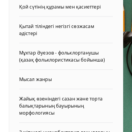
Қой сүтінің құрамы мен қасиеттері
Қытай тіліндегі негізгі сөзжасам
әдістері
Мұхтар Әуезов - фольклортанушы
(қазақ фольклористикасы бойынша)
Мысал жанры
Жайық өзеніндегі сазан және торта
балықтарының бауырының
морфологиясы