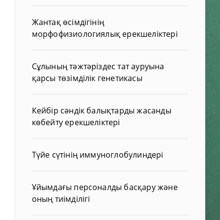
Жантақ өсімдігінің
морфофизиологиялық ерекшеліктері
Сұлының тәжтәріздес тат ауруына
қарсы төзімділік генетикасы
Кейбір сәндік балықтарды жасанды
көбейту ерекшеліктері
Түйе сүтінің иммуноглобулиндері
Ұйымдағы персоналды басқару және
оның тиімділігі