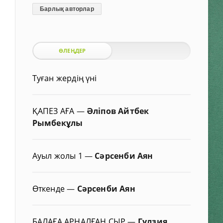
Барлық авторлар
ӨЛЕҢДЕР
Туған жердің үні
ҚАПЕЗ АҒА
—
Әліпов Айтбек
Рымбекұлы
Ауыл жолы 1
—
Сәрсенби Аян
Өткенде
—
Сәрсенби Аян
БАЛАҒА АРНАЛҒАН СЫР
—
Гүлзия