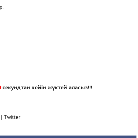
р.
;
8
секундтан кейін жүктей аласыз!!!
|
Twitter