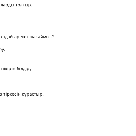
рларды толтыр.
 қандай әрекет жасаймыз?
ру.
ікірін білдіру
з тіркесін құрастыр.
қ