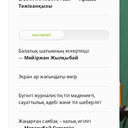
Тәжіханқызы
ӘҢГІМЕЛЕР
Балалық шағымның ескерткіші
—
Мейіржан Жылқыбай
Экран ар жағындағы өмір
Бүгінгі журналистің тіл мәдениеті,
сауаттылық әдебі және тіл шеберлігі
Жаңарған саябақ – халық игілігі
—
Мергенбай Гүлсезім