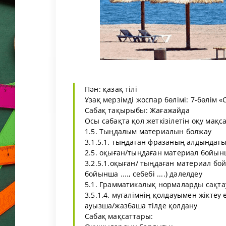
Пән: қазақ тілі
Ұзақ мерзімді жоспар бөлімі: 7-бөлім «С
Сабақ тақырыбы: Жағажайда
Осы сабақта қол жеткізілетін оқу мақс
1.5. Тыңдалым материалын болжау
3.1.5.1. тыңдаған фразаның алдындағы
2.5. оқыған/тыңдаған материал бойынш
3.2.5.1.оқыған/ тыңдаған материал бой
бойынша ...., себебі ....) дәлелдеу
5.1. Грамматикалық нормаларды сақта
3.5.1.4. мұғалімнің қолдауымен жіктеу
ауызша/жазбаша тілде қолдану
Сабақ мақсаттары: