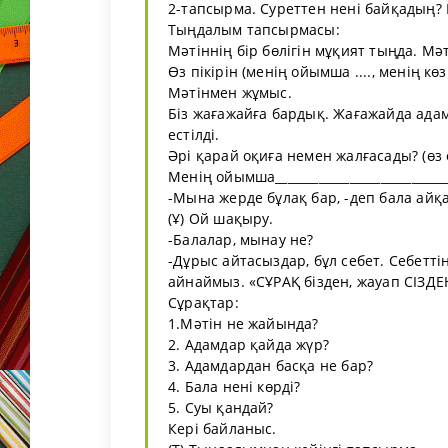
2-тапсырма. Суреттен нені байқадың? 
Тыңдалым тапсырмасы:
Мәтіннің бір бөлігін мұқият тыңда. М
Өз пікірін (менің ойымша ...., менің көз
Мәтінмен жұмыс.
Біз жағажайға бардық. Жағажайда ада
естілді.
Әрі қарай оқиға немен жалғасады? (өз
Менің ойымша____________________________
-Мына жерде бұлақ бар, -деп бала айқ
(Ұ) Ой шақыру.
-Балалар, мынау не?
-Дұрыс айтасыздар, бұл себет. Себетті
айнаймыз. «СҰРАҚ бізден, жауап СІЗД
Сұрақтар:
1.Мәтін не жайында?
2. Адамдар қайда жүр?
3. Адамдардан басқа не бар?
4. Бала нені көрді?
5. Суы қандай?
Кері байланыс.