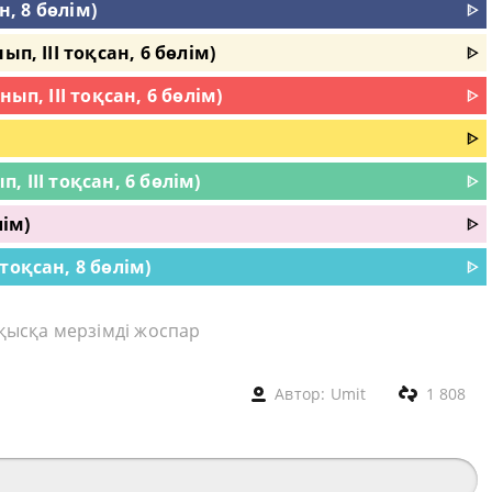
н, 8 бөлім)
ᐈ
п, III тоқсан, 6 бөлім)
ᐈ
ып, III тоқсан, 6 бөлім)
ᐈ
ᐈ
п, III тоқсан, 6 бөлім)
ᐈ
лім)
ᐈ
тоқсан, 8 бөлім)
ᐈ
 қысқа мерзімді жоспар
Автор:
Umit
1 808