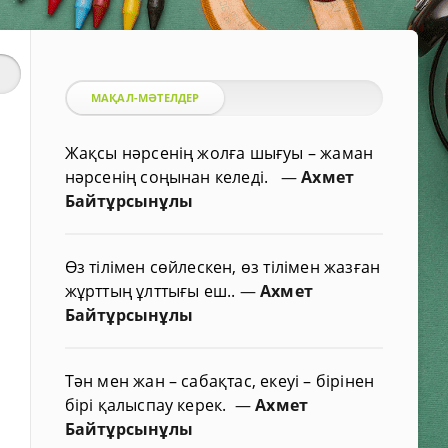
МАҚАЛ-МӘТЕЛДЕР
Жақсы нәрсенің жолға шығуы – жаман
нәрсенің соңынан келеді.
—
Ахмет
Байтұрсынұлы
Өз тілімен сөйлескен, өз тілімен жазған
жұрттың ұлттығы еш..
—
Ахмет
Байтұрсынұлы
Тән мен жан – сабақтас, екеуі – бірінен
бірі қалыспау керек.
—
Ахмет
Байтұрсынұлы