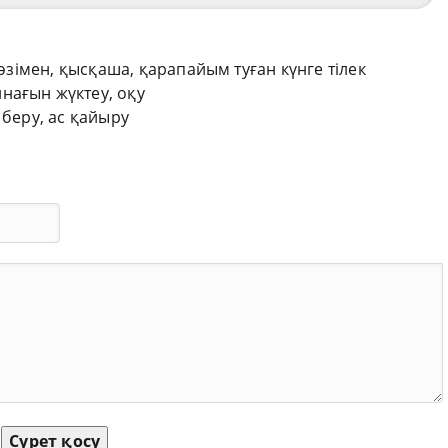
сөзімен, қысқаша, қарапайым туған күнге тілек
нағын жүктеу, оқу
 беру, ас қайыру
Сурет қосу