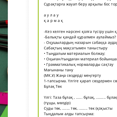
Сұрақтарға жауап беру арқылы бос то
а у л а у
қ а р м а қ
-Кез келген нәрсені қолға түсіру үшін
-Балықты қандай құралмен аулаймыз?
- Оқушылардың назарын сабаққа ауда
Сабақтың мақсатымен таныстыру
• Тыңдалым материалын болжау;
• Оқыған/тыңдаған материал бойынша п
• Грамматикалық нормаларды сақтау
Мағынаны тану
(МК,Ұ) Жаңа сөздерді меңгерту
1-тапсырма. Үлгіге қарап сөздермен сө
Бұлақ Төк
Үлгі: Таза бұлақ , ...... бұлақ, ......... бұла
(тұщы, мөлдір)
Суды төк, ....... төк, ........ төк (қоқысты
Тыңдалым алды тапсырма: