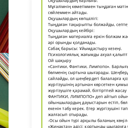
Оқушылардың барлығы:
Мұғалімнің көмегіммен тыңдаған мәті
сөйлеммен айтады.
Оқушылардың көпшілігі:
Тыңдаған тақырыпты болжайды, септе
Оқушылардың кейбірі:
Тыңдаған материалға еркін болжам жа
әрі орынды қолданады.
Сабақ барысы: Ұйымдастыру кезеңі.
Психологиялық жағымды ахуал қалыпт
Ой шақыру
«Сантики, Фантики, Лимпопо». Барлығ
бөлменің сыртына шығарады. Шеңберде
сайлайды, ол шеңбердегі балаларға қ
жүргізушінің артынан көрсеткен қимы
жүргізушіге қарамай, білтіртпей жаса
ФАНТИКИ, ЛИМПОПО» деп айтып ойынд
ойыншылардың дауыстарын естіп, бөлме
екенін табу керек. Егер жүргізушіні т
жалғасып отырады.
-Осы ойын түрі арқылы баланың көңіл-
«Жинақтау» әдісі: қортынды шығаруға