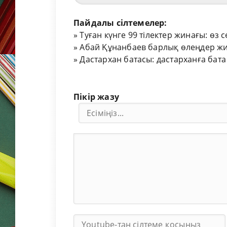
Пайдалы сілтемелер:
»
Туған күнге 99 тілектер жинағы: өз 
»
Абай Құнанбаев барлық өлеңдер жи
»
Дастархан батасы: дастарханға бата
Пікір жазу