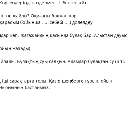
Көргендеріңді сөздермен тізбектеп айт.
әтін не жайлы? Оқиғаны болжап көр.
қарасым бойынша ...., себебі ....) дәлелдеу
мдар көп. Жағажайдың қасында бұлақ бар. Алыстан дауыс
 ойын жазады)
_
айлады. Бұлақтың суы салқын. Адамдар бұлақтан су ішті.
ң іші сұрақтарға толы. Қазір шеңберге тұрып, ойын
ЕН» ойынын бастаймыз.