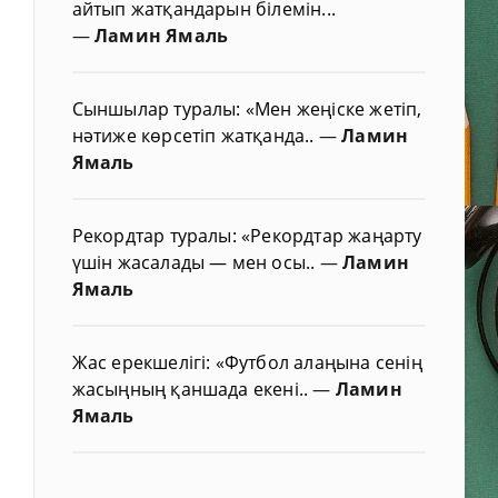
айтып жатқандарын білемін...
—
Ламин Ямаль
Сыншылар туралы: «Мен жеңіске жетіп,
нәтиже көрсетіп жатқанда..
—
Ламин
Ямаль
Рекордтар туралы: «Рекордтар жаңарту
үшін жасалады — мен осы..
—
Ламин
Ямаль
Жас ерекшелігі: «Футбол алаңына сенің
жасыңның қаншада екені..
—
Ламин
Ямаль