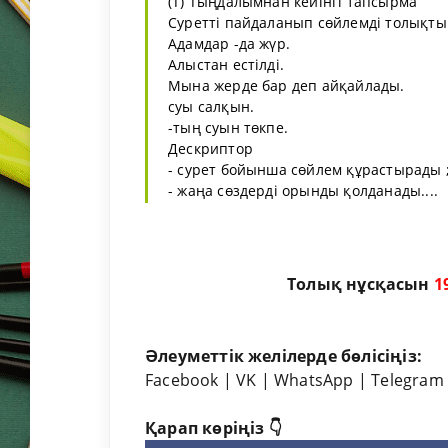
(Т) Тыңдалымнан кейінгі тапсырма
Суретті пайдаланып сөйлемді толықты
Адамдар -да жүр.
Алыстан естілді.
Мына жерде бар деп айқайлады.
суы салқын.
-тың суын төкпе.
Дескриптор
- сурет бойынша сөйлем құрастырады 
- жаңа сөздерді орынды қолданады....
Толық нұсқасын
1
Әлеуметтік желілерде бөлісіңіз:
Facebook
|
VK
|
WhatsApp
|
Telegram
Қарап көріңіз 👇