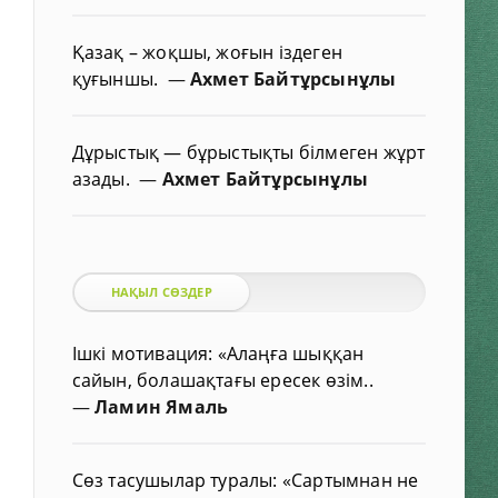
Қазақ – жоқшы, жоғын іздеген
қуғыншы.
—
Ахмет Байтұрсынұлы
Дұрыстық — бұрыстықты білмеген жұрт
азады.
—
Ахмет Байтұрсынұлы
НАҚЫЛ СӨЗДЕР
Ішкі мотивация: «Алаңға шыққан
сайын, болашақтағы ересек өзім..
—
Ламин Ямаль
Сөз тасушылар туралы: «Сартымнан не