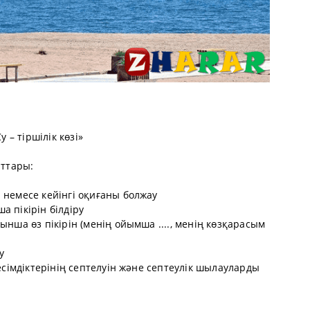
у – тіршілік көзі»
аттары:
 немесе кейінгі оқиғаны болжау
а пікірін білдіру
ынша өз пікірін (менің ойымша ...., менің көзқарасым
у
 есімдіктерінің септелуін және септеулік шылауларды