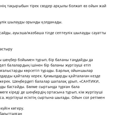
ннің тақырыбын тірек сөздер арқылы болжап өз ойын жай
улік шылауды орынды қолданады.
сайды, ауызша/жазбаша тілде септеулік шылауды сауатты
астыру
ы шеңбер бойымен тұрып, бір баланы таңдайды да
гі балалардың ішінен бір баланы жүргізуші етіп
озғалыстарды көрсетіп тұрады. Барлық ойыншылар
лдарды қайталау керек. Қимылдарды қайталаған кезде
у керек. Шеңбердегі балалар шапалақ ұрып, «САНТИКИ,
ы бастайды. Бөлме сыртында тұрған бала
ге кіреді де шеңбердің ортасына тұрып, кім жүргізуші
апса, жүргізуші есіктің сыртына шығады. Ойын сол ретімен
күйін көтеру.
 бағытталған