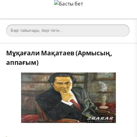
Мұқағали Мақатаев (Армысың,
аппағым)