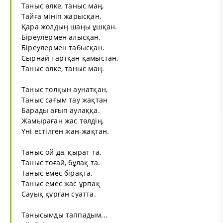
Таныс өлке, таныс маң,
Тайға мініп жарысқан,
Қара жолдың шаңы ұшқан.
Біреулермен алысқан,
Біреулермен табысқан.
Сырнай тартқан қамыстан,
Таныс өлке, таныс маң.
Таныс толқын аунатқан,
Таныс сағым тау жақтан
Барады ағып аулаққа.
Жамыраған жас төлдің,
Үні естілген жан-жақтан.
Таныс ой да, қырат та,
Таныс тоғай, бұлақ та.
Таныс емес бірақта,
Таныс емес жас ұрпақ
Сауық құрған суатта.
Танысымды таппадым...