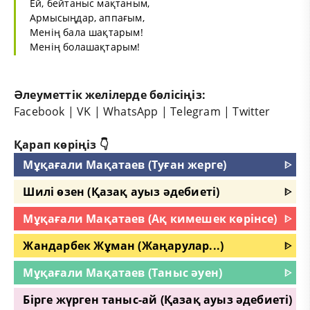
Ей, бейтаныс мақтаным,
Армысыңдар, аппағым,
Менің бала шақтарым!
Менің болашақтарым!
Әлеуметтік желілерде бөлісіңіз:
Facebook
|
VK
|
WhatsApp
|
Telegram
|
Twitter
Қарап көріңіз 👇
Мұқағали Мақатаев (Туған жерге)
ᐈ
Шилі өзен (Қазақ ауыз әдебиеті)
ᐈ
Мұқағали Мақатаев (Ақ кимешек көрінсе)
ᐈ
Жандарбек Жұман (Жаңарулар...)
ᐈ
Мұқағали Мақатаев (Таныс әуен)
ᐈ
Бірге жүрген таныс-ай (Қазақ ауыз әдебиеті)