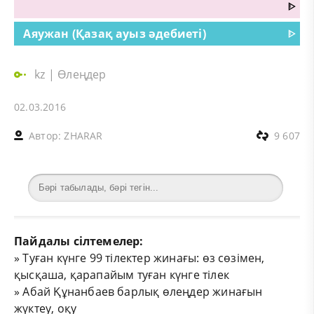
ᐈ
Аяужан (Қазақ ауыз әдебиеті)
ᐈ
kz
|
Өлеңдер
02.03.2016
Автор:
ZHARAR
9 607
Пайдалы сілтемелер:
»
Туған күнге 99 тілектер жинағы: өз сөзімен,
қысқаша, қарапайым туған күнге тілек
»
Абай Құнанбаев барлық өлеңдер жинағын
жүктеу, оқу