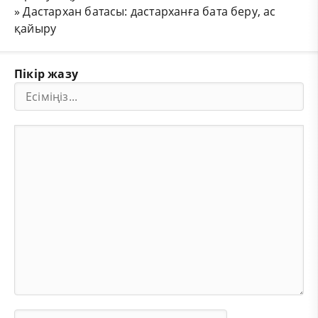
»
Дастархан батасы: дастарханға бата беру, ас
қайыру
Пікір жазу