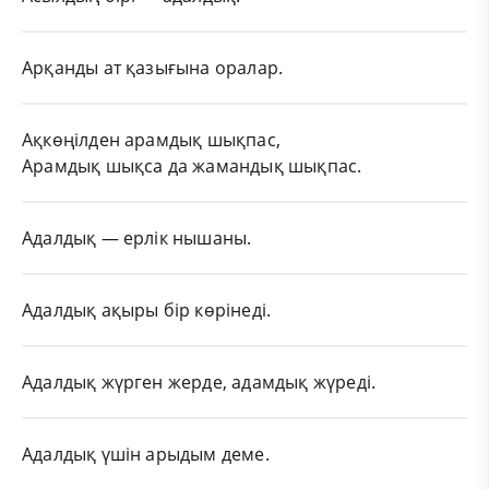
Арқанды ат қазығына оралар.
Ақкөңілден арамдық шықпас,
Арамдық шықса да жамандық шықпас.
Адалдық — ерлік нышаны.
Адалдық ақыры бір көрінеді.
Адалдық жүрген жерде, адамдық жүреді.
Адалдық үшін арыдым деме.