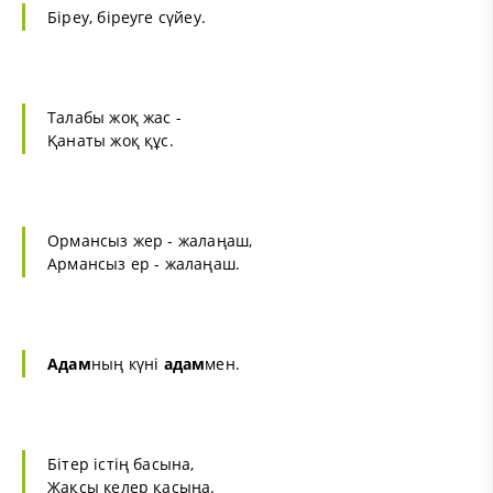
Біреу, біреуге сүйеу.
Талабы жоқ жас -
Қанаты жоқ құс.
Ормансыз жер - жалаңаш,
Армансыз ер - жалаңаш.
Адам
ның күні
адам
мен.
Бітер істің басына,
Жақсы келер қасыңа.