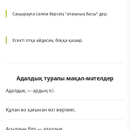
Саңырауға сәлем берсең "атаңның басы" дер.
Есекті отқа айдасаң, боққа қашар.
Адалдық туралы мақал-мәтелдер
Адалдық — ардың ісі.
Құлан өз қағынан өзі жерімес.
Асылдың бірі — адалдық.