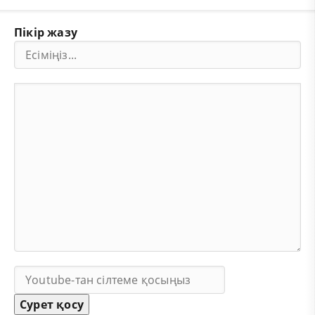
Пікір жазу
Сурет қосу