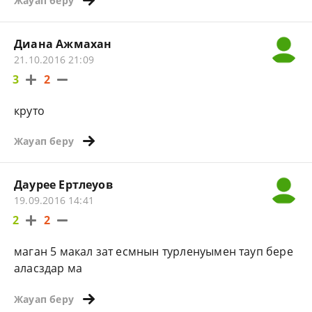
Жауап беру
Диана Ажмахан
21.10.2016 21:09
3
2
круто
Жауап беру
Даурее Ертлеуов
19.09.2016 14:41
2
2
маган 5 макал зат есмнын турленуымен тауп бере
аласздар ма
Жауап беру