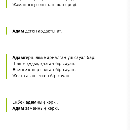
Жаманның соңынан шөп ереді.
Адам
деген ардақты ат.
Адам
гершілікке арналған үш сауал бар:
Шөлге құдық қазған бір сауап,
Өзенге көпір салған бір сауап,
Жолға ағаш еккен бір сауап.
Еңбек
адам
ның көркі,
Адам
заманның көркі.