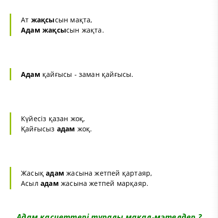
Ат
жақсы
сын мақта,
Адам
жақсы
сын жақта.
Адам
қайғысы - заман қайғысы.
Күйесіз қазан жоқ,
Қайғысыз
адам
жоқ.
Жасық
адам
жасына жетпей қартаяр,
Асыл
адам
жасына жетпей марқаяр.
Адам қасиеттері туралы мақал-мәтелдер ?