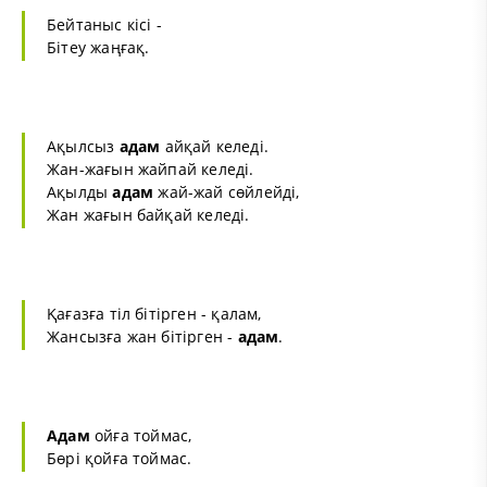
Бейтаныс кісі -
Бітеу жаңғақ.
Ақылсыз
адам
айқай келеді.
Жан-жағын жайпай келеді.
Ақылды
адам
жай-жай сөйлейді,
Жан жағын байқай келеді.
Қағазға тіл бітірген - қалам,
Жансызға жан бітірген -
адам
.
Адам
ойға тоймас,
Бөрі қойға тоймас.