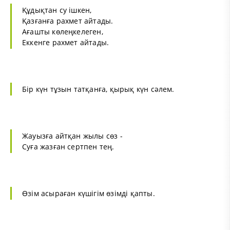
Құдықтан су ішкен,
Қазғанға рахмет айтады.
Ағашты көлеңкелеген,
Еккенге рахмет айтады.
Бір күн тұзын татқанға, қырық күн сәлем.
Жауызға айтқан жылы сөз -
Суға жазған сертпен тең.
Өзім асыраған күшігім өзімді қапты.