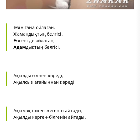
Өзін ғана ойлаған,
Жамандықтың белгісі.
Өзгені де ойлаған,
Адам
дықтың белгісі.
Ақылды өзінен көреді,
Ақылсыз ағайыннан көреді.
Ақымақ ішкен-жегенін айтады,
Ақылды көрген-білгенін айтады.