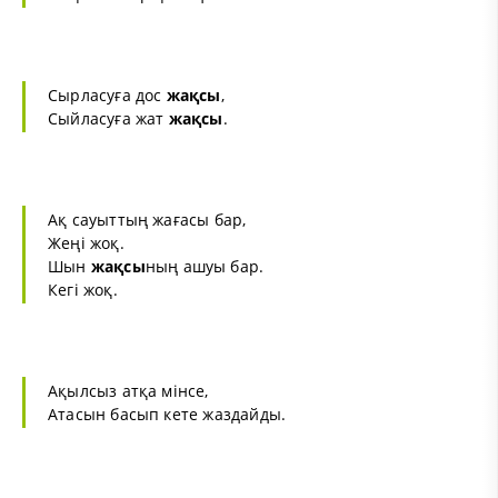
Сырласуға дос
жақсы
,
Сыйласуға жат
жақсы
.
Ақ сауыттың жағасы бар,
Жеңі жоқ.
Шын
жақсы
ның ашуы бар.
Кегі жоқ.
Ақылсыз атқа мінсе,
Атасын басып кете жаздайды.