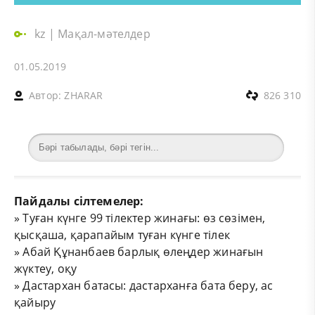
kz
|
Мақал-мәтелдер
01.05.2019
Автор:
ZHARAR
826 310
Пайдалы сілтемелер:
»
Туған күнге 99 тілектер жинағы: өз сөзімен,
қысқаша, қарапайым туған күнге тілек
»
Абай Құнанбаев барлық өлеңдер жинағын
жүктеу, оқу
»
Дастархан батасы: дастарханға бата беру, ас
қайыру