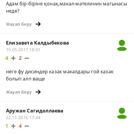
Адам бір-біріне қонақ.макал-мателинин магынасы
неде?
Жауап беру
Елизавета Калдыбекова
10.05.2017 18:01
4
2
неге фу дисиндер казак макалдары гой казак
болып алп ваще
Жауап беру
Аружан Сагидоллаева
22.11.2016 17:44
1
4