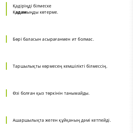
Қадіріңді білмеске
Қ
адам
ыңды көтерме.
Бөрі баласын асырағанмен ит болмас.
Таршылықты көрмесең кемшілікті білмессің.
Өзі болған қыз төркінін танымайды.
Ашаршылықта жеген құйқаның дәмі кетпейді.