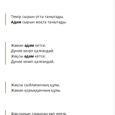
Темір сырын отта танытады,
Адам
сырын жоқта танытады.
Жаман
адам
кетсе,
Дүние кеңіп қалғандай.
Жақсы
адам
кетсе,
Дүние кеміп қалғандай.
Жақсы сыйлағанның құлы,
Жаман қорыққанның құлы.
Жақсының соңынан көп ереді,