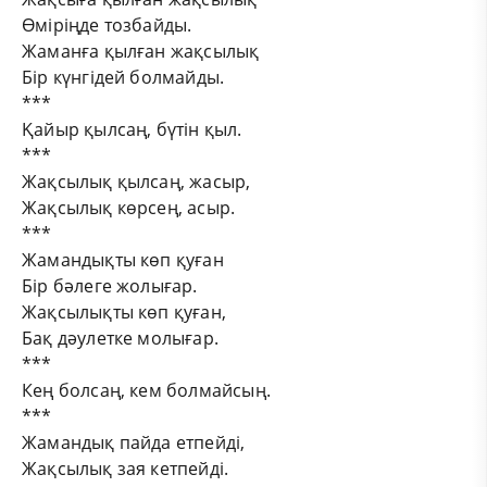
Өміріңде тозбайды.
Жаманға қылған жақсылық
Бір күнгідей болмайды.
***
Қайыр қылсаң, бүтін қыл.
***
Жақсылық қылсаң, жасыр,
Жақсылық көрсең, асыр.
***
Жамандықты көп қуған
Бір бәлеге жолығар.
Жақсылықты көп қуған,
Бақ дәулетке молығар.
***
Кең болсаң, кем болмайсың.
***
Жамандық пайда етпейді,
Жақсылық зая кетпейді.