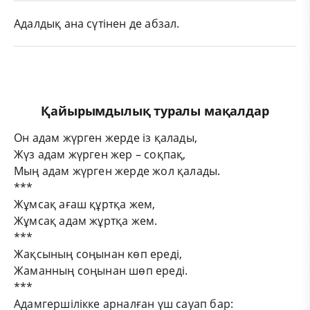
Адалдық ана сүтінен де абзал.
Қайырымдылық туралы мақалдар
Он адам жүрген жерде із қалады,
Жүз адам жүрген жер – соқпақ,
Мың адам жүрген жерде жол қалады.
***
Жұмсақ ағаш құртқа жем,
Жұмсақ адам жұртқа жем.
***
Жақсының соңынан көп ереді,
Жаманның соңынан шөп ереді.
***
Адамгершілікке арналған үш сауап бар: