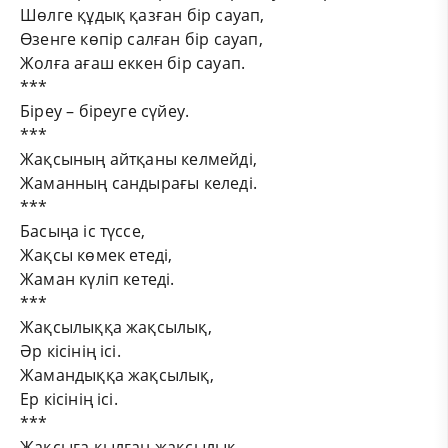
Шөлге құдық қазған бір сауап,
Өзенге көпір салған бір сауап,
Жолға ағаш еккен бір сауап.
***
Біреу – біреуге сүйеу.
***
Жақсының айтқаны келмейді,
Жаманның сандырағы келеді.
***
Басыңа іс түссе,
Жақсы көмек етеді,
Жаман күліп кетеді.
***
Жақсылыққа жақсылық,
Әр кісінің ісі.
Жамандыққа жақсылық,
Ер кісінің ісі.
***
Жақсыға қылған жақсылық