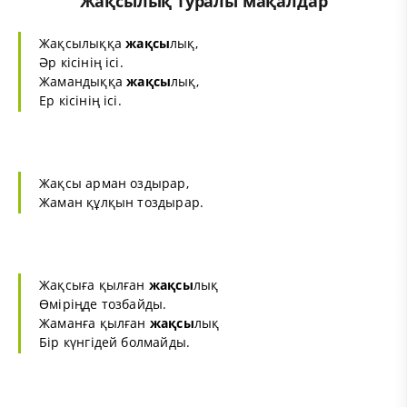
Жақсылық туралы мақалдар
Жақсылыққа
жақсы
лық,
Әр кісінің ісі.
Жамандыққа
жақсы
лық,
Ер кісінің ісі.
Жақсы арман оздырар,
Жаман құлқын тоздырар.
Жақсыға қылған
жақсы
лық
Өміріңде тозбайды.
Жаманға қылған
жақсы
лық
Бір күнгідей болмайды.