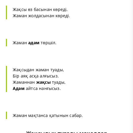
Жақсы өз басынан көреді,
Жаман жолдасынан көреді.
Жаман
адам
төршіл.
Жақсыдан жаман туады,
Бір аяқ асқа алғысыз.
Жаманнан
жақсы
туады,
Адам
айтса нанғысыз.
Жаман мақтанса қатынын сабар.