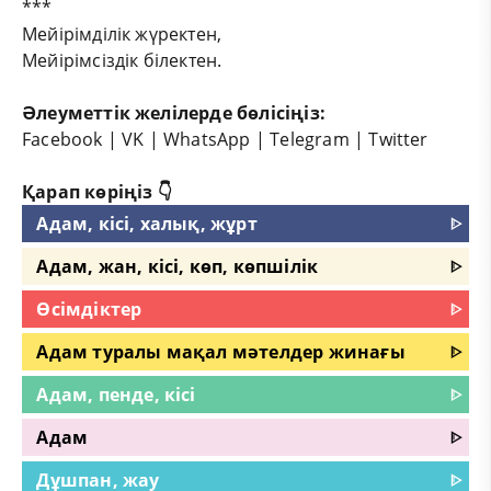
***
Мейірімділік жүректен,
Мейірімсіздік білектен.
Әлеуметтік желілерде бөлісіңіз:
Facebook
|
VK
|
WhatsApp
|
Telegram
|
Twitter
Қарап көріңіз 👇
Адам, кісі, халық, жұрт
ᐈ
Адам, жан, кісі, көп, көпшілік
ᐈ
Өсімдіктер
ᐈ
Адам туралы мақал мәтелдер жинағы
ᐈ
Адам, пенде, кісі
ᐈ
Адам
ᐈ
Дұшпан, жау
ᐈ