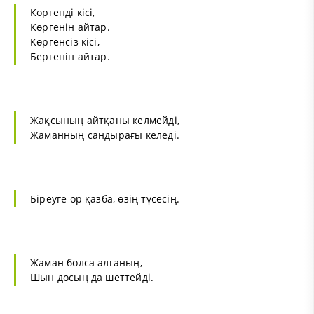
Көргенді кісі,
Көргенін айтар.
Көргенсіз кісі,
Бергенін айтар.
Жақсының айтқаны келмейді,
Жаманның сандырағы келеді.
Біреуге ор қазба, өзің түсесің.
Жаман болса алғаның,
Шын досың да шеттейді.