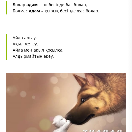
Болар
адам
– он бесінде бас болар,
Болмас
адам
– қырық бесінде жас болар.
Айла алтау,
Ақыл жетеу,
Айла мен ақыл қосылса,
Алдырмайтын екеу.