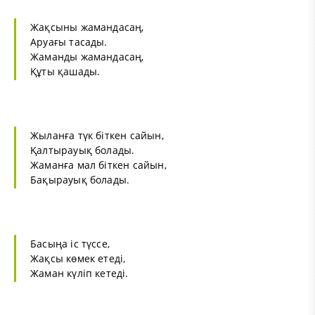
Жақсыны жамандасаң,
Аруағы тасады.
Жаманды жамандасаң,
Құты қашады.
Жыланға түк біткен сайын,
Қалтырауық болады.
Жаманға мал біткен сайын,
Бақырауық болады.
Басыңа іс түссе,
Жақсы көмек етеді,
Жаман күліп кетеді.