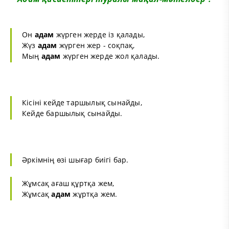
Он
адам
жүрген жерде із қалады,
Жүз
адам
жүрген жер - соқпақ,
Мың
адам
жүрген жерде жол қалады.
Кісіні кейде таршылық сынайды,
Кейде баршылық сынайды.
Әркімнің өзі шығар биігі бар.
Жұмсақ ағаш құртқа жем,
Жұмсақ
адам
жұртқа жем.