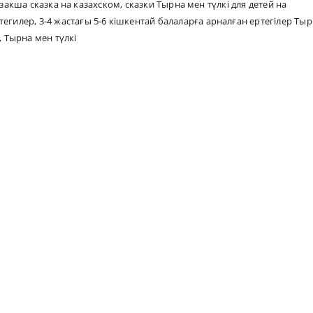
азакша сказка на казахском
,
сказки Тырна мен түлкі для детей на
тегилер
,
3-4 жастағы 5-6 кішкентай балаларға арналған ертегілер Ты
,
Тырна мен түлкі