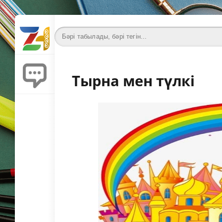
Тырна мен түлкі