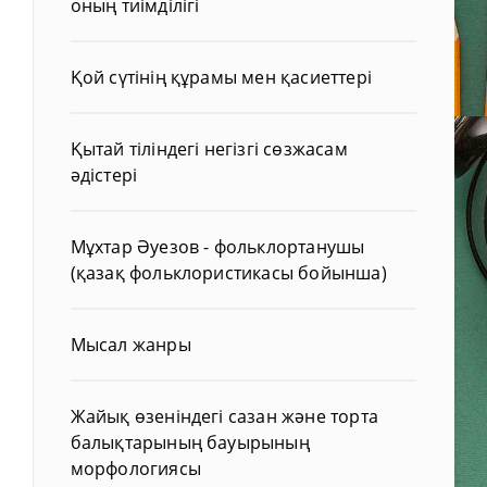
оның тиімділігі
Қой сүтінің құрамы мен қасиеттері
Қытай тіліндегі негізгі сөзжасам
әдістері
Мұхтар Әуезов - фольклортанушы
(қазақ фольклористикасы бойынша)
Мысал жанры
Жайық өзеніндегі сазан және торта
балықтарының бауырының
морфологиясы