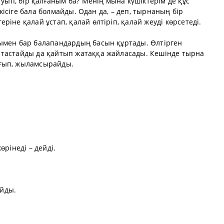
туып, бір қалғаным ба? Менің мына күшіктерім де құс
ы кісіге бала болмайды. Одан да, – деп, тырнаның бір
іне қалай ұстап, қалай өлтіріп, қалай жеуді көрсетеді.
ымен бар балапандардың басын құртады. Өлтірген
 тастайды да қайтып жатаққа жайласады. Кешінде тырна
ғып, жыламсырайды.
өрінеді – дейді.
айды.