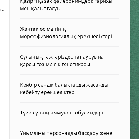
Қазіргі қазақ фалеронимдері: тарихы
мен қалыптасуы
рна
Жантақ өсімдігінің
морфофизиологиялық ерекшеліктері
Сұлының тәжтәріздес тат ауруына
қарсы төзімділік генетикасы
Кейбір сәндік балықтарды жасанды
көбейту ерекшеліктері
Түйе сүтінің иммуноглобулиндері
Ұйымдағы персоналды басқару және