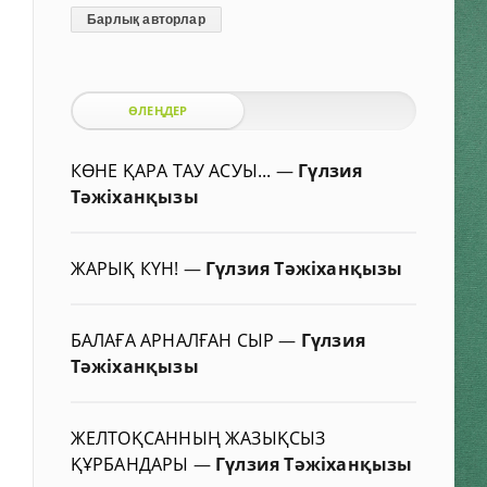
Барлық авторлар
ӨЛЕҢДЕР
КӨНЕ ҚАРА ТАУ АСУЫ...
—
Гүлзия
Тәжіханқызы
ЖАРЫҚ КҮН!
—
Гүлзия Тәжіханқызы
БАЛАҒА АРНАЛҒАН СЫР
—
Гүлзия
Тәжіханқызы
ЖЕЛТОҚСАННЫҢ ЖАЗЫҚСЫЗ
ҚҰРБАНДАРЫ
—
Гүлзия Тәжіханқызы