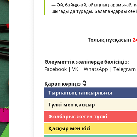
— Әй, байғұс-ай, ойыңның арамы-ай, 
шығады да тұрады. Балапандарды сенікі, 
Толық нұсқасын
2
Әлеуметтік желілерде бөлісіңіз:
Facebook
|
VK
|
WhatsApp
|
Telegram
Қарап көріңіз 👇
Тырнаның тапқырлығы
Түлкі мен қасқыр
Жолбарыс жеген түлкі
Қасқыр мен кісі