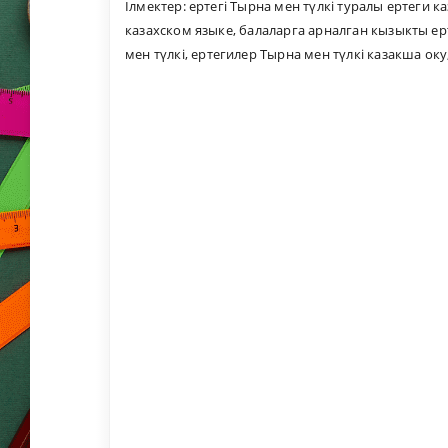
Ілмектер:
ертегі Тырна мен түлкі туралы ертеги к
казахском языке
,
балаларга арналган кызыкты ер
мен түлкі
,
ертегилер Тырна мен түлкі казакша оку