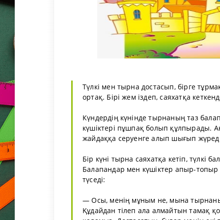
Түлкі мен тырна достасып, бірге тұрма
ортақ. Бірі жем іздеп, саяхатқа кетке
Күндердің күнінде тырнаның таз бала
күшіктері пұшпақ болып құлпырады. 
жайдаққа серуенге алып шығып жүреді
Бір күні тырна саяхатқа кетіп, түлкі 
Балапандар мен күшіктер апыр-топыр а
түседі:
— Осы, менің мұным не, мына тырнан
Құдайдан тілеп ала алмайтын тамақ қой