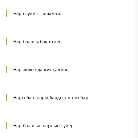
Нар сәулеті - ашамай.
Нар баласы бақ етпес.
Нар жолында жүк қалмас.
Нары бар, нары бардың малы бар.
Нар баласын қарпып сүйер.