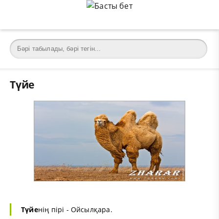
Түйе
Түйе
нің пірі - Ойсылқара.