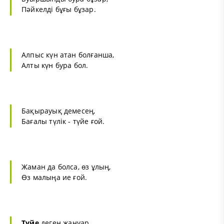
Пәйкелді бұғы бұзар.
Алпыс күн атан болғанша,
Алты күн бура бол.
Бақырауық демесең,
Бағалы түлік - түйе ғой.
Жаман да болса, өз ұлың,
Өз малыңа ие ғой.
Түйе
деген жануар,