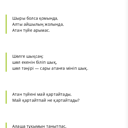
Шыры болса қомында,
Алты айшылың жолында,
Атан түйе арымас.
Шөлге шықсаң:
шөл екенін біліп шық,
шөл тәңірі — сары атанға мініп шық.
Атан түйені май қартайтады,
Май қартайтпай не қартайтады?
Алаша тұқымын танытпас,