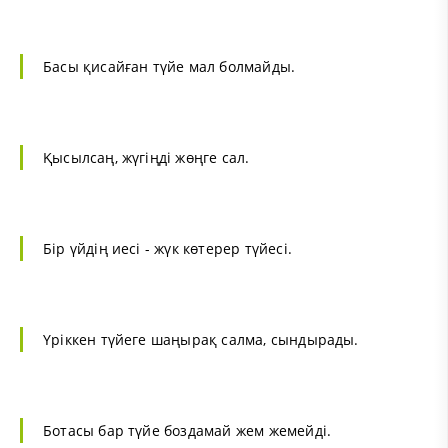
Басы қисайған түйе мал болмайды.
Қысылсаң, жүгіңді жөңге сал.
Бір үйдің иесі - жүк көтерер түйесі.
Үріккен түйеге шаңырақ салма, сындырады.
Ботасы бар түйе боздамай жем жемейді.