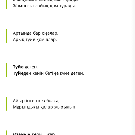
Жампозға лайық қом тұрады.
Артында бар оңалар,
Арық түйе қом алар.
Түйе
деген,
Түйе
ден кейін бетіңе күйе деген.
Айыр інген кез болса,
Мұрындығы қалар жырылып.
Өзеннің көркі - жар,