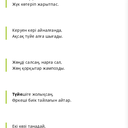
Жүк көтеріп жарытпас.
Керуен кері айналғанда,
Ақсақ түйе алға шығады.
Жөңді салсаң, нарға сал,
Жөң қорқытар жампозды.
Түйе
шіге жолықсаң,
Өркеші биік тайлағын айтар.
Екі көзі танадай,