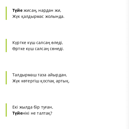
Түйе
жисаң, нардан жи,
Жүк қалдырмас жолында.
Күртке күш салсаң өледі,
Өртке күш салсаң сөнеді.
Талдырмаш таза айырдан,
Жүк көтергіш қоспақ артық.
Екі жылда бір туған,
Түйе
нікі не талтақ?