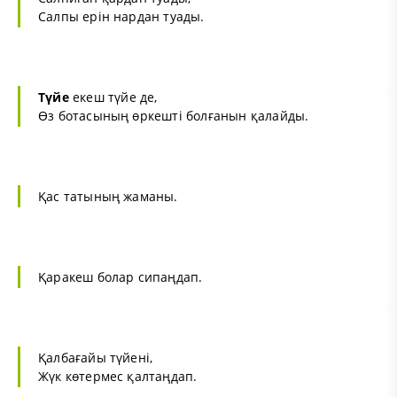
Салпы ерін нардан туады.
Түйе
екеш түйе де,
Өз ботасының өркешті болғанын қалайды.
Қас татының жаманы.
Қаракеш болар сипаңдап.
Қалбағайы түйені,
Жүк көтермес қалтаңдап.