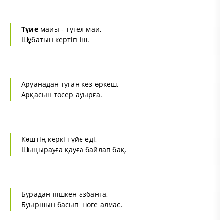
Түйе
майы - түгел май,
Шұбатын кертіп іш.
Аруанадан туған кез өркеш,
Арқасын төсер ауырға.
Көштің көркі түйе еді,
Шыңырауға қауға байлап бақ.
Бурадан пішкен азбанға,
Буыршын басып шөге алмас.