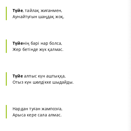
Түйе
, тайлақ жиғанмен,
Аунайтүғын шаңдақ жоқ.
Түйе
нің бәрі нар болса,
Жер бетінде жүк қалмас.
Түйе
алпыс күн аштыққа,
Отыз күн шөлдікке шыдайды.
Нардан туған жампозға,
Арыса кере сала алмас.