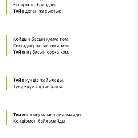
Екі өркеші баладай,
Түйе
деген жарықтық.
Қойдың басын құмға көм,
Сиырдың басын нуға көм,
Түйе
нің басын сорға көм.
Түйе
күндіз жайылады,
Түнде күйіс қайырады.
Түйе
ні жыңғылмен айдамайды,
Кендірмен байламайды.