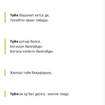
Түйе
бошалап кетсе де,
Түнейтін орын табады.
Түйе
қотыр болса,
Ботасын былғайды,
Ботасы келесін былғайды.
Жалғыз түйе бақырауың.
Түйе
сін қу бас десең - иесіне тиеді.