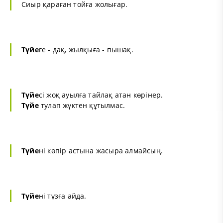
Сиыр қараған тойға жолығар.
Түйе
ге - дақ, жылқыға - пышақ.
Түйе
сі жоқ ауылға тайлақ атан көрінер.
Түйе
тулап жүктен құтылмас.
Түйе
ні көпір астына жасыра алмайсың.
Түйе
ні тұзға айда.