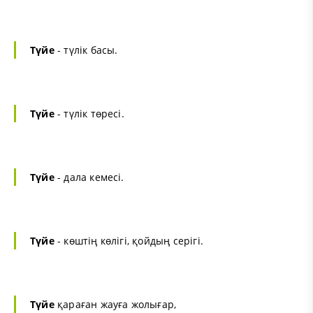
Түйе
- түлік басы.
Түйе
- түлік төресі.
Түйе
- дала кемесі.
Түйе
- көштің көлігі, қойдың серігі.
Түйе
қараған жауға жолығар,