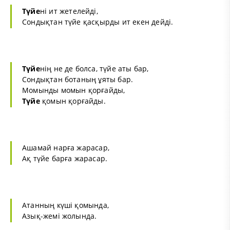
Түйе
ні ит жетелейді,
Сондықтан түйе қасқырды ит екен дейді.
Түйе
нің не де болса, түйе аты бар,
Сондықтан ботаның ұяты бар.
Момынды момын қорғайды,
Түйе
қомын қорғайды.
Ашамай нарға жарасар,
Ақ түйе барға жарасар.
Атанның күші қомында,
Азық-жемі жолында.