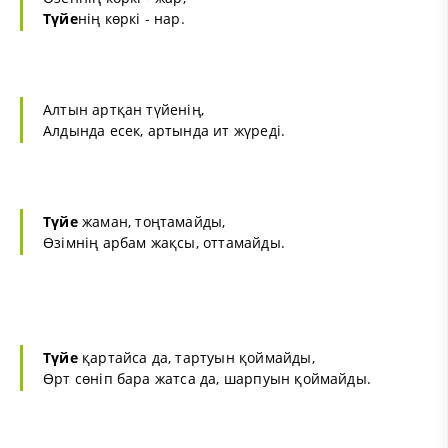
Түйе
нің көркі - нар.
Алтын артқан түйенің,
Алдында есек, артында ит жүреді.
Түйе
жаман, тоңтамайды,
Өзімнің арбам жақсы, оттамайды.
Түйе
қартайса да, тартуын қоймайды,
Өрт сөніп бара жатса да, шарпуын қоймайды.