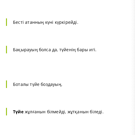
Бесті атанның күні күркірейді.
Бақырауың болса да, түйенің бары игі.
Боталы түйе боздауың.
Түйе
жұлғанын білмейді, жұтқанын біледі.