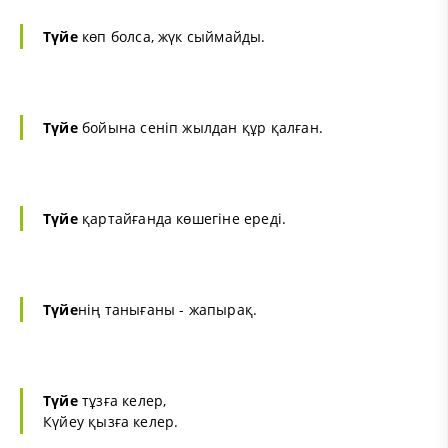
Түйе
көп болса, жүк сыймайды.
Түйе
бойына сеніп жылдан құр қалған.
Түйе
қартайғанда көшегіне ереді.
Түйе
нің танығаны - жапырақ.
Түйе
тұзға келер,
Күйеу қызға келер.