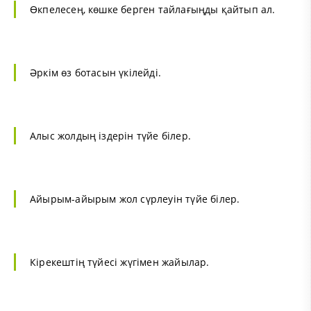
Өкпелесең, көшке берген тайлағыңды қайтып ал.
Әркім өз ботасын үкілейді.
Алыс жолдың іздерін түйе білер.
Айырым-айырым жол сүрлеуін түйе білер.
Кірекештің түйесі жүгімен жайылар.