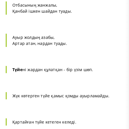
Отбасының жанжалы,
Қанбай ішкен шайдан туады.
Ауыр жолдың азабы,
Артар атан, нардан туады.
Түйе
ні жардан құлатқан - бір үзім шөп.
Жүк көтерген түйе қамыс қомды ауырламайды.
Қартайған түйе кетеген келеді.