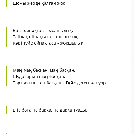
Шомы жерде қалған жоқ.
Бота ойнақтаса- молшылық,
Тайлақ ойнақтаса - тоқшылық,
Кәрі түйе ойнақтаса - жоқшылық.
Маң-маң басқан, маң басқан,
Шудаларын шаң басқан,
Төрт аяғын тең басқан -
Түйе
деген жануар.
Егіз бота не баққа, не даққа туады.