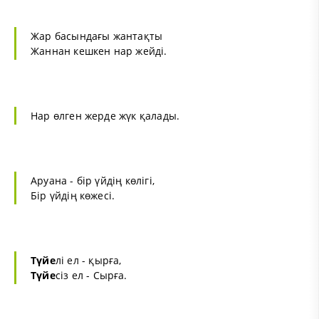
Жар басындағы жантақты
Жаннан кешкен нар жейді.
Нар өлген жерде жүк қалады.
Аруана - бір үйдің көлігі,
Бір үйдің көжесі.
Түйе
лі ел - қырға,
Түйе
сіз ел - Сырға.