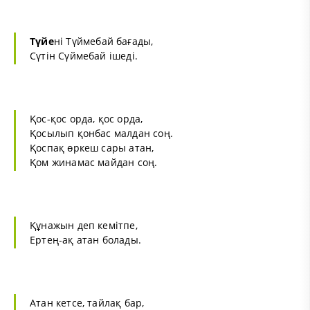
Түйе
ні Түймебай бағады,
Сүтін Сүймебай ішеді.
Қос-қос орда, қос орда,
Қосылып қонбас малдан соң.
Қоспақ өркеш сары атан,
Қом жинамас майдан соң.
Құнажын деп кемітпе,
Ертең-ақ атан болады.
Атан кетсе, тайлақ бар,