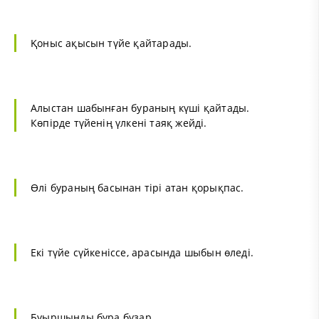
Қоныс ақысын түйе қайтарады.
Алыстан шабынған бураның күші қайтады.
Көпірде түйенің үлкені таяқ жейді.
Өлі бураның басынан тірі атан қорықпас.
Екі түйе сүйкеніссе, арасында шыбын өледі.
Буыршынды бура бұзар,