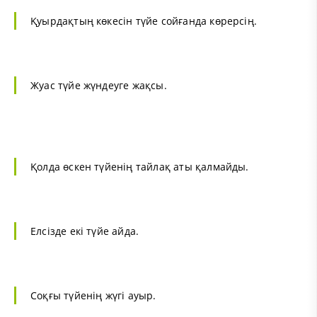
Қуырдақтың көкесін түйе сойғанда көрерсің.
Жуас түйе жүндеуге жақсы.
Қолда өскен түйенің тайлақ аты қалмайды.
Елсізде екі түйе айда.
Соқғы түйенің жүгі ауыр.