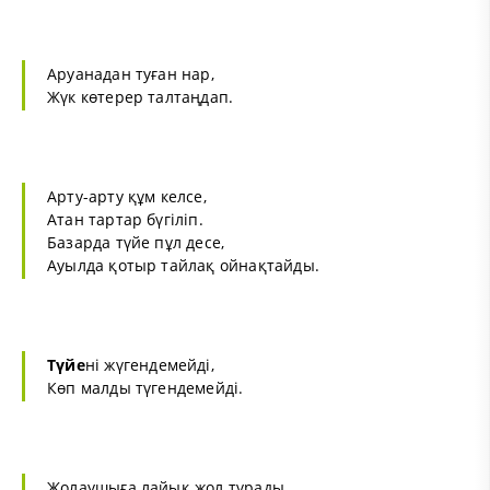
Аруанадан туған нар,
Жүк көтерер талтаңдап.
Арту-арту құм келсе,
Атан тартар бүгіліп.
Базарда түйе пұл десе,
Ауылда қотыр тайлақ ойнақтайды.
Түйе
ні жүгендемейді,
Көп малды түгендемейді.
Жолаушыға лайық жол тұрады,