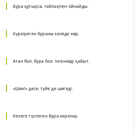
Бура құтырса, тайлақпен ойнайды.
Күркіреген бураны келеде көр.
Атан бол, бура бол, інгенімді қайыт.
«Шөк!» десе, түйе де шөгеді.
Келеге түспеген бура керенау.