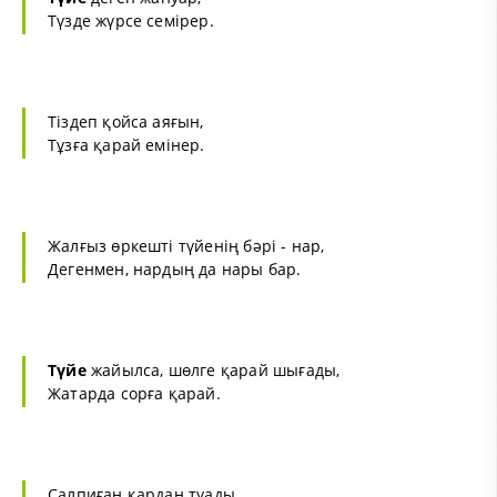
Түзде жүрсе семірер.
Тіздеп қойса аяғын,
Тұзға қарай емінер.
Жалғыз өркешті түйенің бәрі - нар,
Дегенмен, нардың да нары бар.
Түйе
жайылса, шөлге қарай шығады,
Жатарда сорға қарай.
Салпиған қардан туады,