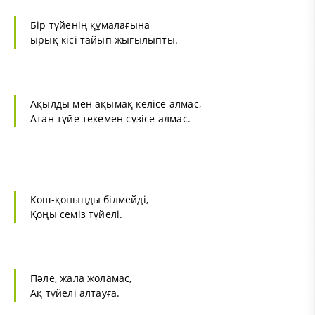
Бір түйенің құмалағына
ырық кісі тайып жығылыпты.
Ақылды мен ақымақ келісе алмас,
Атан түйе текемен сүзісе алмас.
Көш-қоныңды білмейді,
Қоңы семіз түйелі.
Пәле, жала жоламас,
Ақ түйелі алтауға.