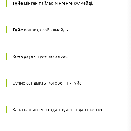
Түйе
мінген тайлақ мінгенге күлмейді.
Түйе
қонаққа сойылмайды.
Қоңыраулы түйе жоғалмас.
Әулие сандықты көтеретін - түйе.
Қара қайыспен соққан түйенің дағы кетпес.