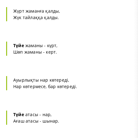
Жүрт жаманға қалды,
Жүк тайлаққа қалды.
Түйе
жаманы - күрт,
Шөп жаманы - керт.
Ауырлықты нар көтереді,
Нар көтермесе, бар көтереді.
Түйе
атасы - нар,
Ағаш атасы - шынар.