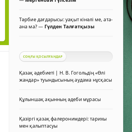
Тәрбие дағдарысы: уақыт кінәлі ме, ата-
ана ма?
—
Гүлден Талғатқызы
СОҢҒЫ ҚОСЫЛҒАНДАР
Қазақ әдебиеті | Н. В. Гогольдің «Өлі
жандар» туындысының аудама нұсқасы
Құлыншақ ақынның әдеби мұрасы
Қазіргі қазақ фалеронимдері: тарихы
мен қалыптасуы