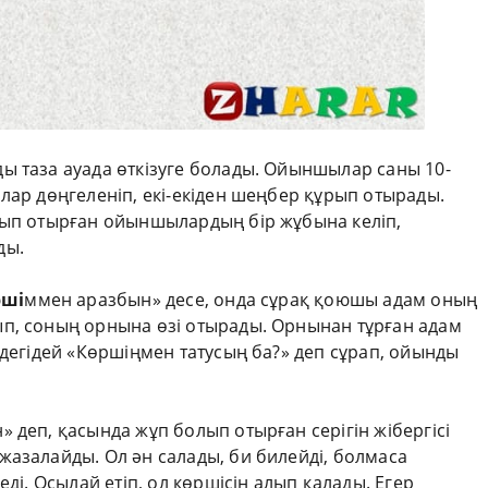
ы таза ауада өткізуге болады. Ойыншылар саны 10-
лар дөңгеленіп, екі-екіден шеңбер құрып отырады.
лып отырған ойыншылардың бір жұбына келіп,
ды.
рші
ммен аразбын» десе, онда сұрақ қоюшы адам оның
п, соның орнына өзі отырады. Орнынан тұрған адам
ідегідей «Көршіңмен татусың ба?» деп сұрап, ойынды
 деп, қасында жұп болып отырған серігін жібергісі
жазалайды. Ол ән салады, би билейді, болмаса
еді. Осылай етіп, ол көршісін алып қалады. Егер