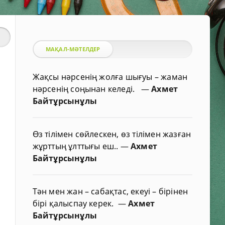
МАҚАЛ-МӘТЕЛДЕР
Жақсы нәрсенің жолға шығуы – жаман
нәрсенің соңынан келеді.
—
Ахмет
Байтұрсынұлы
Өз тілімен сөйлескен, өз тілімен жазған
жұрттың ұлттығы еш..
—
Ахмет
Байтұрсынұлы
Тән мен жан – сабақтас, екеуі – бірінен
бірі қалыспау керек.
—
Ахмет
Байтұрсынұлы