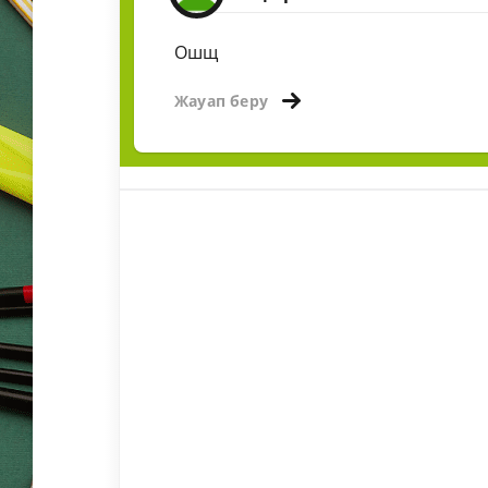
Ошщ
Жауап беру