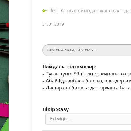
kz
|
Ұлттық ойындар және салт-дә
31.01.2019
Пайдалы сілтемелер:
»
Туған күнге 99 тілектер жинағы: өз 
»
Абай Құнанбаев барлық өлеңдер жи
»
Дастархан батасы: дастарханға бата
Пікір жазу