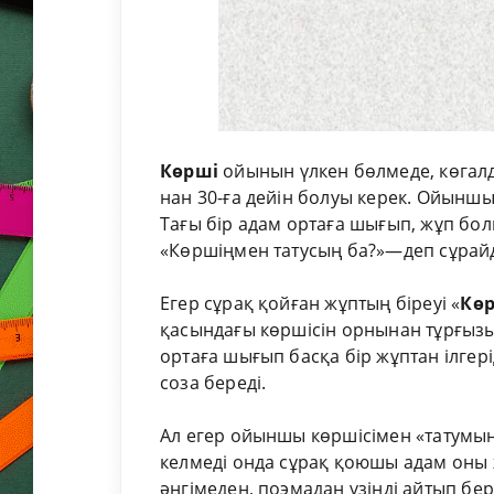
Көрші
ойынын үлкен бөлмеде, көгалд
нан 30-ға дейін болуы керек. Ойыншы
Тағы бір адам ортаға шығып, жұп бо
«Көршіңмен татусың ба?»—деп сұрай
Егер сұрақ қойған жұптың біреуі «
Кө
қасындағы көршісін орнынан тұрғызы
ортаға шығып басқа бір жұптан ілгер
соза береді.
Ал егер ойыншы көршісімен «татумын»
келмеді онда сұрақ қоюшы адам оны 
әңгімеден, поэмадан үзінді айтып бер