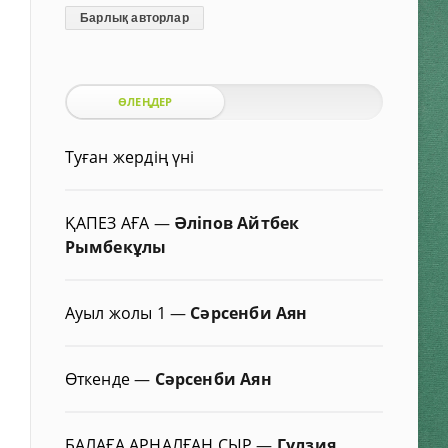
Барлық авторлар
ӨЛЕҢДЕР
Туған жердің үні
ҚАПЕЗ АҒА
—
Әліпов Айтбек
Рымбекұлы
Ауыл жолы 1
—
Сәрсенби Аян
Өткенде
—
Сәрсенби Аян
БАЛАҒА АРНАЛҒАН СЫР
—
Гүлзия