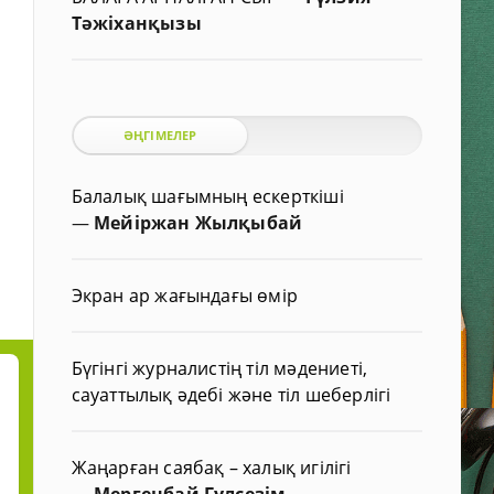
Тәжіханқызы
ӘҢГІМЕЛЕР
Балалық шағымның ескерткіші
—
Мейіржан Жылқыбай
Экран ар жағындағы өмір
Бүгінгі журналистің тіл мәдениеті,
сауаттылық әдебі және тіл шеберлігі
Жаңарған саябақ – халық игілігі
—
Мергенбай Гүлсезім