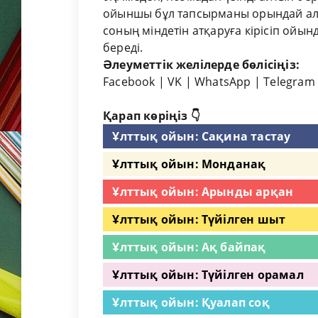
ойыншы бұл тапсырманы орындай алм
соның міндетін атқаруға кірісіп ойы
береді.
Әлеуметтік желілерде бөлісіңіз:
Facebook
|
VK
|
WhatsApp
|
Telegram
Қарап көріңіз 👇
Ұлттық ойын: Сақина тастау
Ұлттық ойын: Монданақ
Ұлттық ойын: Арынды арқан
Ұлттық ойын: Түйілген шыт
Ұлттық ойын: Ақ байпақ
Ұлттық ойын: Түйілген орамал
Ұлттық ойын: Қуалап соқ