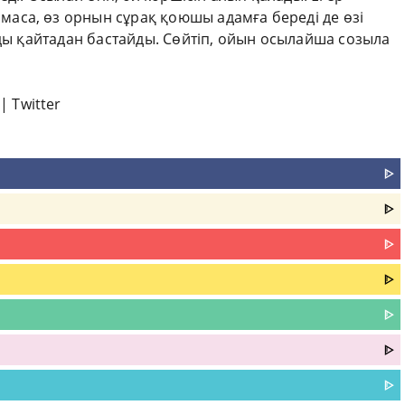
аса, өз орнын сұрақ қоюшы адамға береді де өзі
нды қайтадан бастайды. Сөйтіп, ойын осылайша созыла
|
Twitter
ᐈ
ᐈ
ᐈ
ᐈ
ᐈ
ᐈ
ᐈ