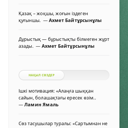
Қазақ – жоқшы, жоғын іздеген
қуғыншы.
—
Ахмет Байтұрсынұлы
Дұрыстық — бұрыстықты білмеген жұрт
азады.
—
Ахмет Байтұрсынұлы
НАҚЫЛ СӨЗДЕР
Ішкі мотивация: «Алаңға шыққан
сайын, болашақтағы ересек өзім..
—
Ламин Ямаль
Сөз тасушылар туралы: «Сартымнан не