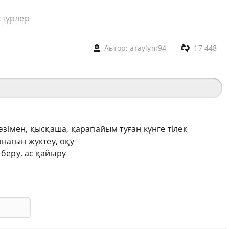
стүрлер
Автор:
araylym94
17 448
сөзімен, қысқаша, қарапайым туған күнге тілек
нағын жүктеу, оқу
 беру, ас қайыру