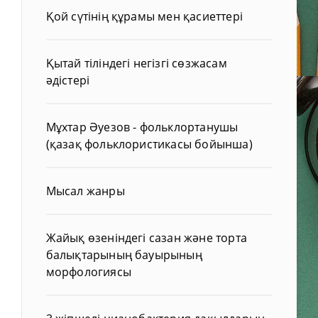
Қой сүтінің құрамы мен қасиеттері
Қытай тіліндегі негізгі сөзжасам
әдістері
Мұхтар Әуезов - фольклортанушы
(қазақ фольклористикасы бойынша)
Мысал жанры
Жайық өзеніндегі сазан және торта
балықтарының бауырының
морфологиясы