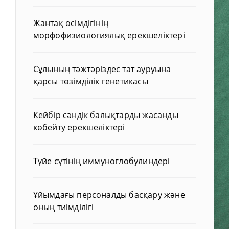
Жантақ өсімдігінің
морфофизиологиялық ерекшеліктері
Сұлының тәжтәріздес тат ауруына
қарсы төзімділік генетикасы
Кейбір сәндік балықтарды жасанды
көбейту ерекшеліктері
Түйе сүтінің иммуноглобулиндері
Ұйымдағы персоналды басқару және
оның тиімділігі