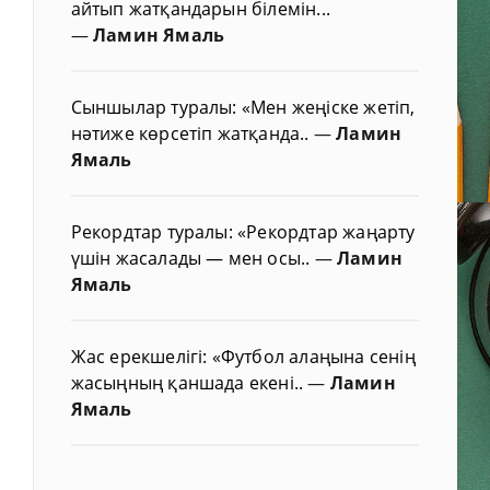
айтып жатқандарын білемін...
—
Ламин Ямаль
Сыншылар туралы: «Мен жеңіске жетіп,
нәтиже көрсетіп жатқанда..
—
Ламин
Ямаль
Рекордтар туралы: «Рекордтар жаңарту
үшін жасалады — мен осы..
—
Ламин
Ямаль
Жас ерекшелігі: «Футбол алаңына сенің
жасыңның қаншада екені..
—
Ламин
Ямаль