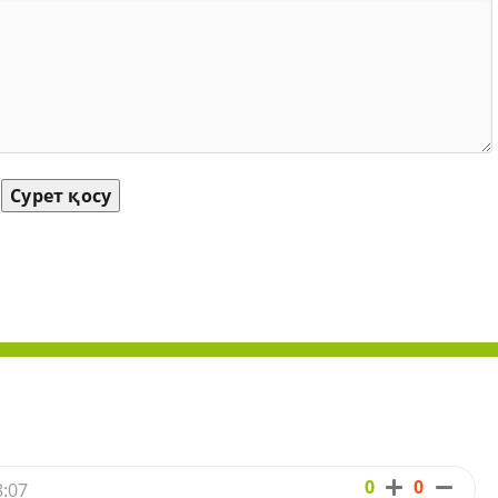
Сурет қосу
0
0
8:07