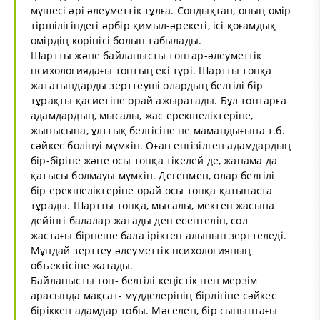
мүшесі әрі әлеуметтік тұлға. Сондықтан, оның өмір
тіршілігіндегі әрбір қимыл-әрекеті, ісі қоғамдық
өмірдің көрінісі болып табылады.
Шартты және байланысты топтар-әлеуметтік
психологиядағы топтың екі түрі. Шартты топқа
жататындарды зерттеуші олардың белгілі бір
тұрақты қасиетіне орай ажыратады. Бұл топтарға
адамдардың, мысалы, жас ерекшеліктеріне,
жынысына, ұлттық белгісіне не мамандығына т.б.
сәйкес бөлінуі мүмкін. Оған енгізілген адамдардың
бір-біріне және осы топқа тікелей де, жанама да
қатысы болмауы мүмкін. Дегенмен, олар белгілі
бір ерекшеліктеріне орай осы топқа қатынаста
тұрады. Шартты топқа, мысалы, мектеп жасына
дейінгі балалар жатады деп есептеліп, сол
жастағы бірнеше бала іріктеп алынып зерттеледі.
Мұндай зерттеу әлеуметтік психологияның
объектісіне жатады.
Байланысты топ- белгілі кеңістік пен мерзім
арасында мақсат- мүдделерінің бірлігіне сәйкес
біріккен адамдар тобы. Мәселен, бір сыныптағы