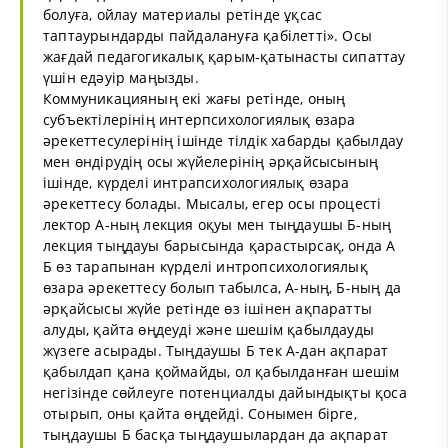
болуға, ойлау материалы ретінде ұқсас
таптаурындарды пайдалануға қабілетті». Осы
жағдай педагогикалық қарым-қатынасты сипаттау
үшін едәуір маңызды.
Коммуникацияның екі жағы ретінде, оның
субъектілерінің интерпсихологиялық өзара
әрекеттесулерінің ішінде тілдік хабарды қабылдау
мен өндірудің осы жүйелерінің әрқайсысының
ішінде, күрделі интрапсихологиялық өзара
әрекеттесу болады. Мысалы, егер осы процесті
лектор А-ның лекция оқуы мен тыңдаушы Б-ның
лекция тыңдауы барысында қарастырсақ, онда А
Б өз тарапынан күрделі интропсихологиялық
өзара әрекеттесу болып табылса, А-ның, Б-ның да
әрқайсысы жүйе ретінде өз ішінен ақпаратты
алуды, қайта өңдеуді және шешім қабылдауды
жүзеге асырады. Тыңдаушы Б тек А-дан ақпарат
қабылдап қана қоймайды, ол қабылданған шешім
негізінде сөйлеуге потенциалды дайындықты қоса
отырып, оны қайта өңдейді. Сонымен бірге,
тыңдаушы Б басқа тыңдаушылардан да ақпарат