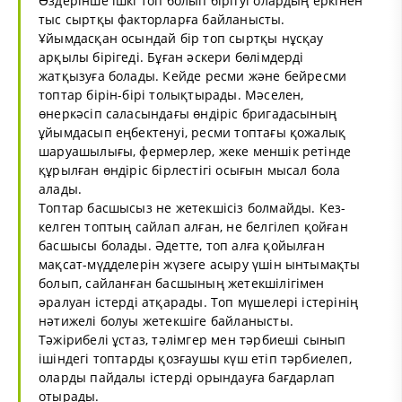
Өздерінше ішкі топ болып бірігуі олардың еркінен
тыс сыртқы факторларға байланысты.
Ұйымдасқан осындай бір топ сыртқы нұсқау
арқылы бірігеді. Бұған әскери бөлімдерді
жатқызуға болады. Кейде ресми және бейресми
топтар бірін-бірі толықтырады. Мәселен,
өнеркәсіп саласындағы өндіріс бригадасының
ұйымдасып еңбектенуі, ресми топтағы қожалық
шаруашылығы, фермерлер, жеке меншік ретінде
құрылған өндіріс бірлестігі осығын мысал бола
алады.
Топтар басшысыз не жетекшісіз болмайды. Кез-
келген топтың сайлап алған, не белгілеп қойған
басшысы болады. Әдетте, топ алға қойылған
мақсат-мүдделерін жүзеге асыру үшін ынтымақты
болып, сайланған басшының жетекшілігімен
әралуан істерді атқарады. Топ мүшелері істерінің
нәтижелі болуы жетекшіге байланысты.
Тәжірибелі ұстаз, тәлімгер мен тәрбиеші сынып
ішіндегі топтарды қозғаушы күш етіп тәрбиелеп,
оларды пайдалы істерді орындауға бағдарлап
отырады.