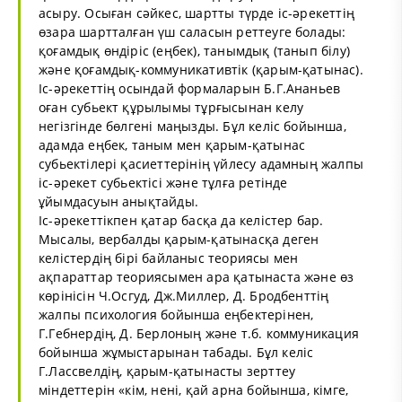
асыру. Осыған сәйкес, шартты түрде іс-әрекеттің
өзара шартталған үш саласын реттеуге болады:
қоғамдық өндіріс (еңбек), танымдық (танып білу)
және қоғамдық-коммуникативтік (қарым-қатынас).
Іс-әрекеттің осындай формаларын Б.Г.Ананьев
оған субьект құрылымы тұрғысынан келу
негізгінде бөлгені маңызды. Бұл келіс бойынша,
адамда еңбек, таным мен қарым-қатынас
субьектілері қасиеттерінің үйлесу адамның жалпы
іс-әрекет субьектісі және тұлға ретінде
ұйымдасуын анықтайды.
Іс-әрекеттікпен қатар басқа да келістер бар.
Мысалы, вербалды қарым-қатынасқа деген
келістердің бірі байланыс теориясы мен
ақпараттар теориясымен ара қатынаста және өз
көрінісін Ч.Осгуд, Дж.Миллер, Д. Бродбенттің
жалпы психология бойынша еңбектерінен,
Г.Гебнердің, Д. Берлоның және т.б. коммуникация
бойынша жұмыстарынан табады. Бұл келіс
Г.Лассвелдің, қарым-қатынасты зерттеу
міндеттерін «кім, нені, қай арна бойынша, кімге,