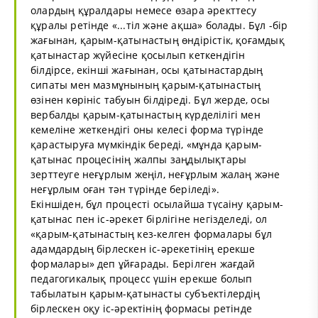
олардың құралдары немесе өзара әректтесу
құралы ретінде «...тіл және ақша» болады. Бұл -бір
жағынан, қарым-қатынастың өндірістік, қоғамдық
қатынастар жүйесіне қосылып кеткендігін
білдірсе, екінші жағынан, осы қатынастардың
сипаты мен мазмұнының қарым-қатынастың
өзінен көрініс табуын білдіреді. Бұл жерде, осы
вербалды қарым-қатынастың күрделілігі мен
кемеліне жеткендігі оны келесі форма түрінде
қарастыруға мүмкіндік береді, «мұнда қарым-
қатынас процесінің жалпы заңдылықтары
зерттеуге неғұрлым жеңіл, неғұрлым жалаң және
неғұрлым оған тән түрінде беріледі».
Екіншіден, бұл процесті осылайша түсаіну қарым-
қатынас пен іс-әрекет бірлігіне негізделеді, ол
«қарым-қатынастың кез-келген формалары бұл
адамдардың бірлескен іс-әрекетінің ерекше
формалары» деп ұйғарады. Берілген жағдай
педагогикалық процесс үшін ерекше болып
табылатын қарым-қатынасты субъектілердің
бірлескен оқу іс-әректінің формасы ретінде