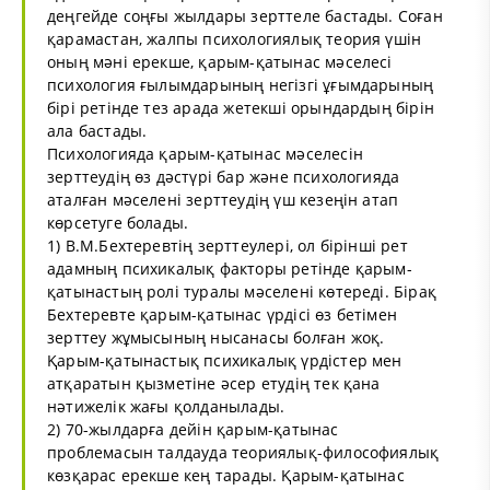
деңгейде соңғы жылдары зерттеле бастады. Соған
қарамастан, жалпы психологиялық теория үшін
оның мәні ерекше, қарым-қатынас мәселесі
психология ғылымдарының негізгі ұғымдарының
бірі ретінде тез арада жетекші орындардың бірін
ала бастады.
Психологияда қарым-қатынас мәселесін
зерттеудің өз дәстүрі бар және психологияда
аталған мәселені зерттеудің үш кезеңін атап
көрсетуге болады.
1) В.М.Бехтеревтің зерттеулері, ол бірінші рет
адамның психикалық факторы ретінде қарым-
қатынастың ролі туралы мәселені көтереді. Бірақ
Бехтеревте қарым-қатынас үрдісі өз бетімен
зерттеу жұмысының нысанасы болған жоқ.
Қарым-қатынастық психикалық үрдістер мен
атқаратын қызметіне әсер етудің тек қана
нәтижелік жағы қолданылады.
2) 70-жылдарға дейін қарым-қатынас
проблемасын талдауда теориялық-философиялық
көзқарас ерекше кең тарады. Қарым-қатынас