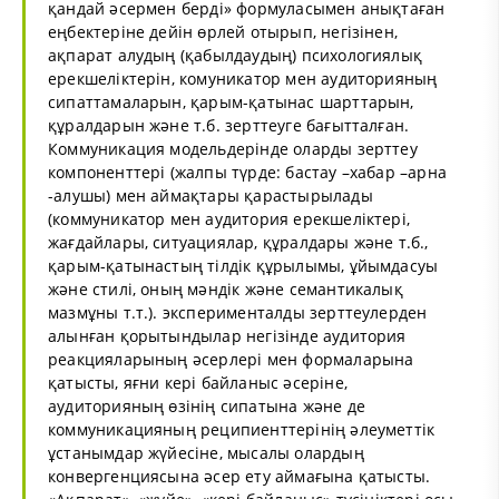
қандай әсермен берді» формуласымен анықтаған
еңбектеріне дейін өрлей отырып, негізінен,
ақпарат алудың (қабылдаудың) психологиялық
ерекшеліктерін, комуникатор мен аудиторияның
сипаттамаларын, қарым-қатынас шарттарын,
құралдарын және т.б. зерттеуге бағытталған.
Коммуникация модельдерінде оларды зерттеу
компоненттері (жалпы түрде: бастау –хабар –арна
-алушы) мен аймақтары қарастырылады
(коммуникатор мен аудитория ерекшеліктері,
жағдайлары, ситуациялар, құралдары және т.б.,
қарым-қатынастың тілдік құрылымы, ұйымдасуы
және стилі, оның мәндік және семантикалық
мазмұны т.т.). эксперименталды зерттеулерден
алынған қорытындылар негізінде аудитория
реакцияларының әсерлері мен формаларына
қатысты, яғни кері байланыс әсеріне,
аудиторияның өзінің сипатына және де
коммуникацияның реципиенттерінің әлеуметтік
ұстанымдар жүйесіне, мысалы олардың
конвергенциясына әсер ету аймағына қатысты.