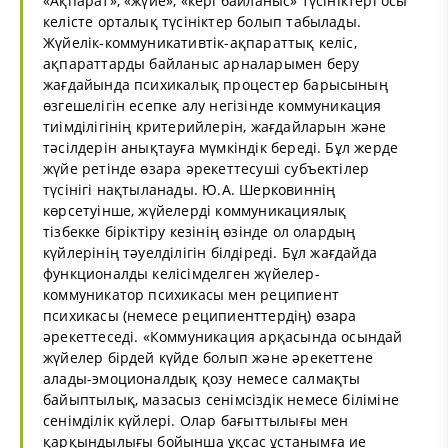
«Ақпарат», «жүйе», «кері байланыс» түсініктері осы
келісте орталық түсініктер болып табылады.
Жүйелік-коммуникативтік-ақпараттық келіс,
ақпараттарды байланыс арналарымен беру
жағдайында психикалық процестер барысының
өзгешелігін есепке алу негізінде коммуникация
тиімділігінің критерийлерін, жағдайларын және
тәсілдерін анықтауға мүмкіндік береді. Бұл жерде
жүйе ретінде өзара әрекеттесуші субъектілер
түсінігі нақтыланады. Ю.А. Шерковиннің
көрсетуінше, жүйелерді коммуникациялық
тізбекке біріктіру кезінің өзінде ол олардың
күйлерінің тәуелділігін білдіреді. Бұл жағдайда
функционалды келісімделген жүйелер-
коммуникатор психикасы мен реципиент
психикасы (немесе реципиенттердің) өзара
әрекеттеседі. «Коммуникация арқасында осындай
жүйелер бірдей күйде болып және әрекеттене
алады-эмоционалдық қозу немесе салмақты
байыптылық, мазасыз сенімсіздік немесе біліміне
сенімділік күйлері. Олар бағыттылығы мен
қарқындылығы бойынша ұқсас ұстанымға ие