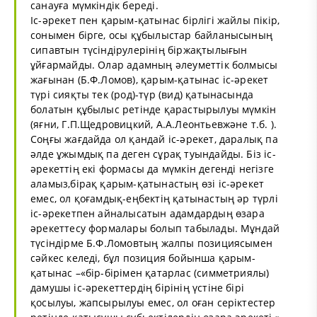
санауға мүмкіндік береді.
Іс-әрекет пен қарым-қатынас бірлігі жайлы пікір,
сонымен бірге, осы құбылыстар байланысының
сипавтын түсіндірулерінің біржақтылығын
ұйғармайды. Олар адамның әлеуметтік болмысы
жағынан (Б.Ф.Ломов), қарым-қатынас іс-әрекет
түрі сияқты тек (род)-түр (вид) қатынасында
болатын құбылыс ретінде қарастырылуы мүмкін
(яғни, Г.П.Щедровицкий, А.А.Леонтьевжәне т.б. ).
Соңғы жағдайда ол қандай іс-әрекет, даралық па
әлде ұжымдық па деген сұрақ туындайды. Біз іс-
әрекеттің екі формасы да мүмкін дегенді негізге
аламыз,бірақ қарым-қатынастың өзі іс-әрекет
емес, ол қоғамдық-еңбектің қатынастың әр түрлі
іс-әрекетпен айналысатын адамдардың өзара
әрекеттесу формалары болып табылады. Мұндай
түсіндірме Б.Ф.Ломовтың жалпы позициясымен
сәйкес келеді, бұл позиция бойынша қарым-
қатынас –«бір-бірімен қатарлас (симметриялы)
дамушы іс-әрекеттердің бірінің үстіне бірі
қосылуы, жапсырылуы емес, ол оған серіктестер