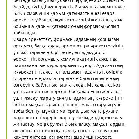
ретінде қатысушы субьектілердің өзара әрекеті.».
Алайда, түсіндірмелердегі айырмашылық мынада:
Б.Ф. Ломов үшін қарым-қатынастың өзі өзара
әрекеттесу болса, оқулықта келтірілген анықтама
бойынша қарым-қатынас оның формасы болып
табылады.
Өзара әрекеттесу формасы, адамның қоршаған
ортамен, басқа адамдармен өзара әрекеттесуінің
үш жоспарының бірі ретіндегі адамдар іс-
әрекетінің қоғамдық коммуникативтік аясында
пайдаланатын құралдарына тәуелді. Адамзаттың
іс-әрекетінің аясы, ең алдымен, адамның өмірлік
іс-әрекетінің мақсаттарының бағыттылығының
өзгеруіне байланысты жіктеледі. Мысалы, өзі-өзі
үшін, өзінен тыс нәрсені басқалар үшін және өзі
үшін жасау, жарату сияқты адамның іс-әрекетінің
негізгі мақсаттарының ішінде мақсаттардың үш
тобы бөлінуі мүмкін: материалдық және рухани
мәдениет өнімдерін жарату; білімдерді қабылдау,
жинақтау, меңгеру және ой алмасу, мақсаттардың
алғашқы екі тобын қарым-қатынастағы рухани
қажеттіліктерді қанағаттандыру үшін жүзеге