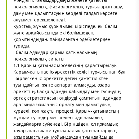
мәнділігі: ғалымдардың мәселеге қатысты
психологиялық, физиологиялық тұрғыларын ашу,
даму мен қалыптасуын зерделі талдап көрсете
алуымен ерекшеленеді.
Курстық жұмыс құрылымы: кіріспеде, екі бөлім
және әрқайсысында екі бөлімшеден,
қорытындыдан, пайдаланған әдебиетерден
тұрады.
I бөлім Адамдар қарым-қатынасының
психологиялық сипаты
1.1 Қарым-қатынас мәселесінің қарастырылуы
Қарым-қатынас іс-әрекеттік келісі тұрғысынан бұл
–бірлескен іс-әрекетте деген қажеттіліктен
туындайтын және ақпарат алмасуды, өзара
әрекеттің, басқа адамды қабылдау мен түсінудің
ортақ стратегиясын өндіруді қамтитын, адамдар
арасында байланыс орнату мен дамытудың
күрделі, көп жақты процесі. Қарым-қатынастың
мұндай түсіндермесі келесі әдіснамалық
жағдайларға сүйенеді. Біріншіден, ол қоғамдық,
тауар-ақша және тұлғааралық қатынастардың
ажырамастығын мойындаудан туындайды да,