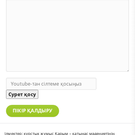
Сурет қосу
ПІКІР ҚАЛДЫРУ
Ілмектер:
курстык жумыс Қарым – қатынас мәдениетінің