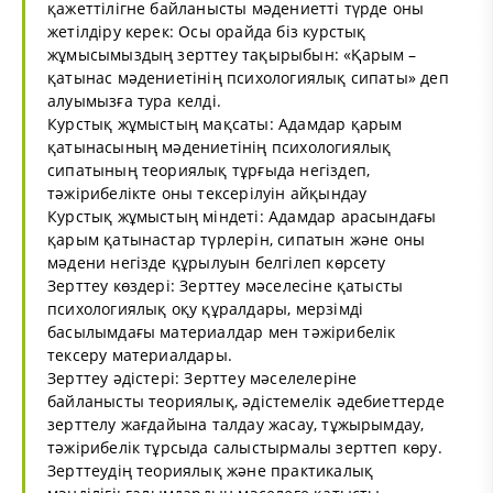
қажеттілігне байланысты мәдениетті түрде оны
жетілдіру керек: Осы орайда біз курстық
жұмысымыздың зерттеу тақырыбын: «Қарым –
қатынас мәдениетінің психологиялық сипаты» деп
алуымызға тура келді.
Курстық жұмыстың мақсаты: Адамдар қарым
қатынасының мәдениетінің психологиялық
сипатының теориялық тұрғыда негіздеп,
тәжірибелікте оны тексерілуін айқындау
Курстық жұмыстың міндеті: Адамдар арасындағы
қарым қатынастар түрлерін, сипатын және оны
мәдени негізде құрылуын белгілеп көрсету
Зерттеу көздері: Зерттеу мәселесіне қатысты
психологиялық оқу құралдары, мерзімді
басылымдағы материалдар мен тәжірибелік
тексеру материалдары.
Зерттеу әдістері: Зерттеу мәселелеріне
байланысты теориялық, әдістемелік әдебиеттерде
зерттелу жағдайына талдау жасау, тұжырымдау,
тәжірибелік тұрсыда салыстырмалы зерттеп көру.
Зерттеудің теориялық және практикалық