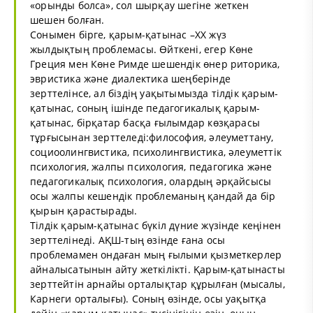
«орынды болса», сол шырқау шегіне жеткен
шешен болған.
Сонымен бірге, қарым-қатынас –ХХ жүз
жылдықтың проблемасы. Өйткені, егер Көне
Греция мен Көне Римде шешендік өнер риторика,
эвристика және диалектика шеңберінде
зерттелінсе, ал біздің уақытымызда тілдік қарым-
қатынас, соның ішінде педагогикалық қарым-
қатынас, бірқатар басқа ғылымдар көзқарасы
тұрғысынан зерттеледі:философия, әлеуметтану,
социоолингвистика, психолингвистика, әлеуметтік
психология, жалпы психология, педагогика және
педагогикалық психология, олардың әрқайсысы
осы жалпы кешендік проблеманың қандай да бір
қырын қарастырады.
Тілдік қарым-қатынас бүкіл дүние жүзінде кеңінен
зерттелінеді. АҚШ-тың өзінде ғана осы
проблемамен ондаған мың ғылыми қызметкерлер
айналысатынын айту жеткілікті. Қарым-қатынасты
зерттейтін арнайы орталықтар құрылған (мысалы,
Карнеги орталығы). Соның өзінде, осы уақытқа