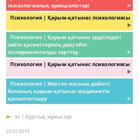
психологиялық ерекшеліктері
ᐈ
Психология | Қарым-қатынас психологиясы
ᐈ
Психология | Қарым қатынас үрдісіндегі
зейін қасиеттерінің деңгейін
эксперименталды зерттеу
ᐈ
Психология | Қарым қатынас психологиясы
ᐈ
Психология | Мектеп жасына дейінгі
баланың қарым-қатынас мәдениетін
қалыптастыру
ᐈ
kz
|
Курстық жұмыстар
22.01.2019