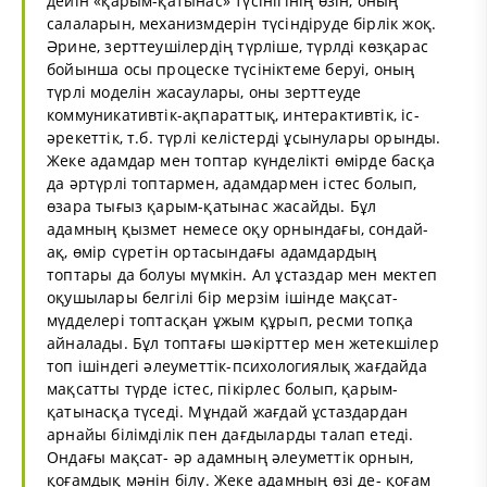
дейін «қарым-қатынас» түсінігінің өзін, оның
салаларын, механизмдерін түсіндіруде бірлік жоқ.
Әрине, зерттеушілердің түрліше, түрлді көзқарас
бойынша осы процеске түсініктеме беруі, оның
түрлі моделін жасаулары, оны зерттеуде
коммуникативтік-ақпараттық, интерактивтік, іс-
әрекеттік, т.б. түрлі келістерді ұсынулары орынды.
Жеке адамдар мен топтар күнделікті өмірде басқа
да әртүрлі топтармен, адамдармен істес болып,
өзара тығыз қарым-қатынас жасайды. Бұл
адамның қызмет немесе оқу орнындағы, сондай-
ақ, өмір сүретін ортасындағы адамдардың
топтары да болуы мүмкін. Ал ұстаздар мен мектеп
оқушылары белгілі бір мерзім ішінде мақсат-
мүдделері топтасқан ұжым құрып, ресми топқа
айналады. Бұл топтағы шәкірттер мен жетекшілер
топ ішіндегі әлеуметтік-психологиялық жағдайда
мақсатты түрде істес, пікірлес болып, қарым-
қатынасқа түседі. Мұндай жағдай ұстаздардан
арнайы білімділік пен дағдыларды талап етеді.
Ондағы мақсат- әр адамның әлеуметтік орнын,
қоғамдық мәнін білу. Жеке адамның өзі де- қоғам