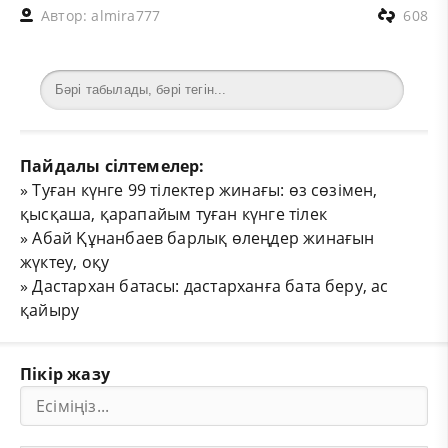
Автор:
almira777
608
Пайдалы сілтемелер:
»
Туған күнге 99 тілектер жинағы: өз сөзімен,
қысқаша, қарапайым туған күнге тілек
»
Абай Құнанбаев барлық өлеңдер жинағын
жүктеу, оқу
»
Дастархан батасы: дастарханға бата беру, ас
қайыру
Пікір жазу