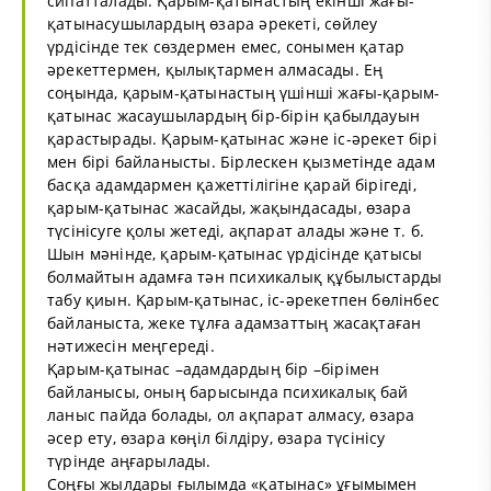
сипатталады. Қарым-қатынастың екінші жағы-
қатынасушылардың өзара әрекеті, сөйлеу
үрдісінде тек сөздермен емес, сонымен қатар
әрекеттермен, қылықтармен алмасады. Ең
соңында, қарым-қатынастың үшінші жағы-қарым-
қатынас жасаушылардың бір-бірін қабылдауын
қарастырады. Қарым-қатынас және іс-әрекет бірі
мен бірі байланысты. Бірлескен қызметінде адам
басқа адамдармен қажеттілігіне қарай бірігеді,
қарым-қатынас жасайды, жақындасады, өзара
түсінісуге қолы жетеді, ақпарат алады және т. б.
Шын мәнінде, қарым-қатынас үрдісінде қатысы
болмайтын адамға тән психикалық құбылыстарды
табу қиын. Қарым-қатынас, іс-әрекетпен бөлінбес
байланыста, жеке тұлға адамзаттың жасақтаған
нәтижесін меңгереді.
Қарым-қатынас –адамдардың бір –бірімен
байланысы, оның барысында психикалық бай
ланыс пайда болады, ол ақпарат алмасу, өзара
әсер ету, өзара көңіл білдіру, өзара түсінісу
түрінде аңғарылады.
Соңғы жылдары ғылымда «қатынас» ұғымымен