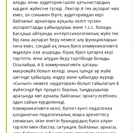
алады, яғни, аудитория ішілік қатынастардың
күрделі жүйесіне түседі. Лектор А тек ақпарат көзі
емес, ол сонымен бірге, аудиториядан кері
байланыс арналары арқылы келіп түскен
ақпараттарды қабылдаушы және т.с.с. болады.
Басқаша айтқанда, интерпсихологиялық жүйе тек
бір ғана ақпарат беру немесе алу функцияларын
ғана емес, сондай-ақ оның бүкіл коммуникативтік
өңделуін іске асырады, бірақ бүкіл қатарға кері
тәртіпте, яғни алудан беру тәртібінде болады.
Осылайша, А Б коммуникативтік қатары
макрожүйе болып келеді, оның ішінде әр жүйе
шегінде қабылдау, өңдеу және қабылдау жүреді.
«Сынып» немесе «аудитория» болып табылатын Б
жүйесінде бұл процесс барлық тыңдаушылар
арасында көп арналы байланыс орнату есебінен,
одан сайын күрделенеді.
Коммуникативтік келіс, бүгінгі күнгі педагогика
қолданатын педагогикалық өзара әрекеттесу
схемасын, оған енетін буындардың бүкіл алуан
түрлілігімен (бастау, ситуация, байланыс арнасы,