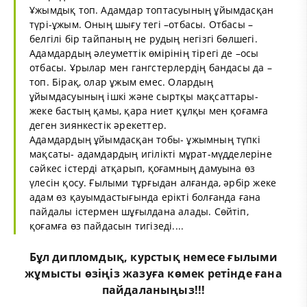
Ұжымдық топ. Адамдар топтасуының ұйымдасқан
түрі-ұжым. Оның шығу тегі –отбасы. Отбасы –
белгілі бір тайпаның не рудың негізгі бөлшегі.
Адамдардың әлеуметтік өмірінің тірегі де –осы
отбасы. Ұрылар мен гангстерлердің бандасы да –
топ. Бірақ, олар ұжым емес. Олардың
ұйымдасуының ішкі және сыртқы мақсаттары-
жеке бастың қамы, қара ниет құлқы мен қоғамға
деген зиянкестік әрекеттер.
Адамдардың ұйымдасқан тобы- ұжымның түпкі
мақсаты- адамдардың игілікті мұрат-мүдделеріне
сәйкес істерді атқарып, қоғамның дамуына өз
үлесін қосу. Ғылыми тұрғыдан алғанда, әрбір жеке
адам өз қауымдастығында ерікті болғанда ғана
пайдалы істермен шұғылдана алады. Сөйтіп,
қоғамға өз пайдасын тигізеді....
Бұл
дипломдық
,
курстық
немесе
ғылыми
жұмыс
ты өзіңіз жазуға көмек ретінде ғана
пайдаланыңыз!!!