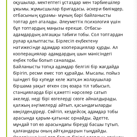
оқушылар, мектептегі ұстаздар мен тәрбиешілер
ұжымы, жұмысшылар бригадасы, әскери бөлімдер,
отбасының құрамы- мұның бәрі байланысты
топтар деп аталады. Әлеуметтік психология үшін
бұл топтардың маңызы ерекше. Отбасы-
адамдардың алғашқы табиғи тобы. Сол топтардан
рулар қалыптасты. Бірлесіп еңбектену
нәтижесінде адамдар кооперациялар құрды. Ал
кооперациялар адамдардың шын мәнісіндегі
еңбек тобы болып саналады.
Байланысты топқа адамдар белгілі бір жағдайда
бірігіп, ресми емес топ құрайды. Мысалы, пойыз
ішіндегі бір купеде келе жатқан жолаушылар
біршама уақыт өткен соң өзара тіл табысып,
станцияларда бірі қажетті нәрселер сатып
әкеледі, неді бірі өзгелерді сөзге айналдырады,
қалжың әңгімелерді айтып, қасындағыларды
көңілдендіреді. Сөйтіп, кездейсоқ адамдар тобы
арасында қарым-қатынас орнайды. Әдетте,
мұндай топ өз арасындағы біреуді басшы тұтып,
қалғандары оның айтқандарын тыңдайды.