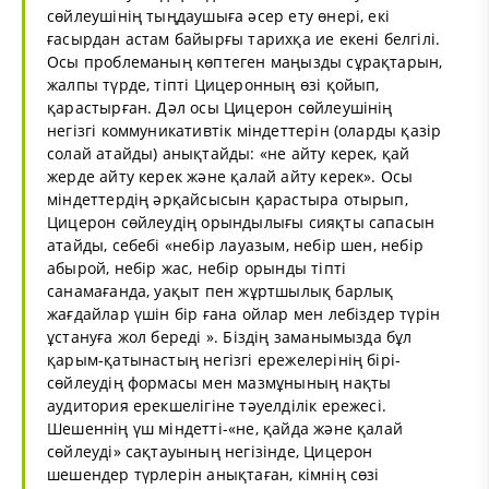
сөйлеушінің тыңдаушыға әсер ету өнері, екі
ғасырдан астам байырғы тарихқа ие екені белгілі.
Осы проблеманың көптеген маңызды сұрақтарын,
жалпы түрде, тіпті Цицеронның өзі қойып,
қарастырған. Дәл осы Цицерон сөйлеушінің
негізгі коммуникативтік міндеттерін (оларды қазір
солай атайды) анықтайды: «не айту керек, қай
жерде айту керек және қалай айту керек». Осы
міндеттердің әрқайсысын қарастыра отырып,
Цицерон сөйлеудің орындылығы сияқты сапасын
атайды, себебі «небір лауазым, небір шен, небір
абырой, небір жас, небір орынды тіпті
санамағанда, уақыт пен жұртшылық барлық
жағдайлар үшін бір ғана ойлар мен лебіздер түрін
ұстануға жол береді ». Біздің заманымызда бұл
қарым-қатынастың негізгі ережелерінің бірі-
сөйлеудің формасы мен мазмұнының нақты
аудитория ерекшелігіне тәуелділік ережесі.
Шешеннің үш міндетті-«не, қайда және қалай
сөйлеуді» сақтауының негізінде, Цицерон
шешендер түрлерін анықтаған, кімнің сөзі