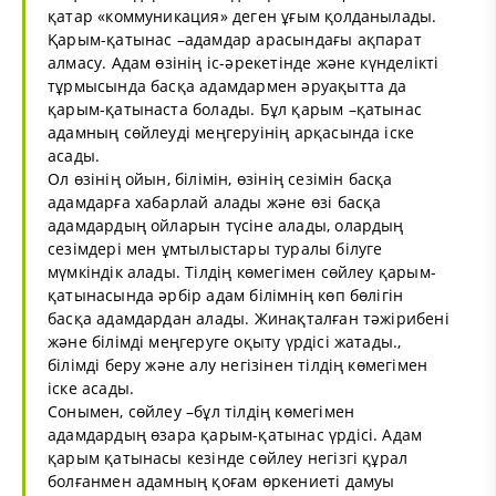
қатар «коммуникация» деген ұғым қолданылады.
Қарым-қатынас –адамдар арасындағы ақпарат
алмасу. Адам өзінің іс-әрекетінде және күнделікті
тұрмысында басқа адамдармен әруақытта да
қарым-қатынаста болады. Бұл қарым –қатынас
адамның сөйлеуді меңгеруінің арқасында іске
асады.
Ол өзінің ойын, білімін, өзінің сезімін басқа
адамдарға хабарлай алады және өзі басқа
адамдардың ойларын түсіне алады, олардың
сезімдері мен ұмтылыстары туралы білуге
мүмкіндік алады. Тілдің көмегімен сөйлеу қарым-
қатынасында әрбір адам білімнің көп бөлігін
басқа адамдардан алады. Жинақталған тәжірибені
және білімді меңгеруге оқыту үрдісі жатады.,
білімді беру және алу негізінен тілдің көмегімен
іске асады.
Сонымен, сөйлеу –бұл тілдің көмегімен
адамдардың өзара қарым-қатынас үрдісі. Адам
қарым қатынасы кезінде сөйлеу негізгі құрал
болғанмен адамның қоғам өркениеті дамуы