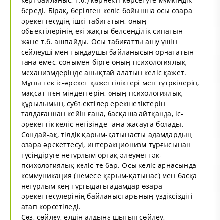
кері байланыс, т.б.) көрнекті көрсетуге мүмкіндік
береді. Бірақ, берілген келіс бойынша осы өзара
әрекеттесудің ішкі табиғатын, оның
объектілерінің екі жақты белсенділік сипатын
және т.б. ашпайды. Осы табиғатты ашу үшін
сөйлеуші мен тыңдаушы байланысын орнататын
ғана емес, сонымен бірге оның психологиялық
механизмдерінде анықтай алатын келіс қажет.
Мұны тек іс-әрекет қажеттіліктері мен түтркілерін,
мақсат пен міндеттерін, оның психологиялық
құрылымын, субъектілер ерекшеліктерін
талдағаннан кейін ғана, басқаша айтқанда, іс-
әрекеттік келіс негізінде ғана жасауға болады.
Сондай-ақ, тілдік қарым-қатынасты адамдардың
өзара әрекеттесуі, интеракционизм тұрғысынан
түсіндіруге неғұрлым ортақ әлеуметтәк-
психологиялық келіс те бар. Осы келіс арнасында
коммуникация (немесе қарым-қатынас) мен басқа
неғұрлым кең тұрғыдағы адамдар өзара
әрекеттесулерінің байланыстарының үздіксіздігі
атап көрсетіледі.
Сөз, сөйлеу, елдің алдына шығып сөйлеу,