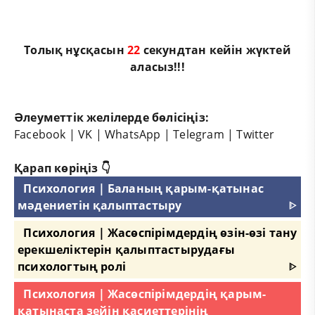
Толық нұсқасын
21
секундтан кейін жүктей
аласыз!!!
Әлеуметтік желілерде бөлісіңіз:
Facebook
|
VK
|
WhatsApp
|
Telegram
|
Twitter
Қарап көріңіз 👇
Психология | Баланың қарым-қатынас
мәдениетін қалыптастыру
ᐈ
Психология | Жасөспірімдердің өзін-өзі тану
ерекшеліктерін қалыптастырудағы
психологтың ролі
ᐈ
Психология | Жасөспірімдердің қарым-
қатынаста зейін қасиеттерінің