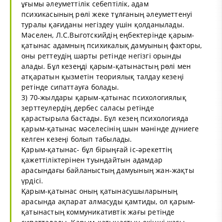
ұғымы әлеуметтілік себептілік, адам
психикасының рөлі жеке тұлғаның әлеуметтенуі
туралы қағиданы негіздеу үшін қолданылады.
Мәселен, Л.С.Выготскийдің еңбектерінде қарым-
қатынас адамның психикалық дамуының факторы,
оны реттеудің шарты ретінде негізгі орынды
алады. Бұл кезеңді қарым-қатынастың рөлі мен
атқаратын қызметін теориялық талдау кезеңі
ретінде сипаттауға болады.
3) 70-жылдары қарым-қатынас психологиялық
зерттеулердің дербес саласы ретінде
қарастырыла бастады. Бұл кезең психологияда
қарым-қатынас мәселесінің шын мәнінде дүниеге
келген кезеңі болып табылады.
Қарым-қатынас- бұл бірыңғай іс-әрекеттің
қажеттіліктерінен туындайтын адамдар
арасындағы байланыстың дамуының жан-жақты
үрдісі.
Қарым-қатынас оның қатынасушыларының
арасында ақпарат алмасуды қамтиды, ол қарым-
қатынастың коммуникативтік жағы ретінде