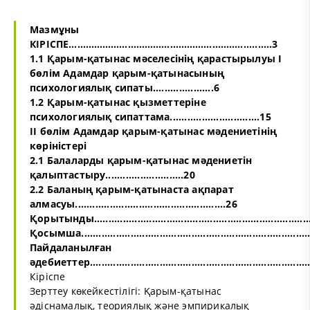
Мазмұны
КІРІСПЕ……………………………………………………............3
1.1 Қарым-қатынас мәселесінің қарастырылуы I
бөлім Адамдар қарым-қатынасының
психологиялық сипаты.....................6
1.2 Қарым-қатынас қызметтеріне
психологиялық сипаттама...............................15
II бөлім Адамдар қарым-қатынас мәдениетінің
көріністері
2.1 Балаларды қарым-қатынас мәдениетін
қалыптастыру...........................20
2.2 Баланың қарым-қатынаста ақпарат
алмасуы....................................................26
Қорытынды............................................................................
Қосымша................................................................................
Пайдаланылған
әдебиеттер...........................................................................
Кіріспе
Зерттеу көкейкестілігі: Қарым-қатынас
әдіснамалық, теориялық және эмпирикалық