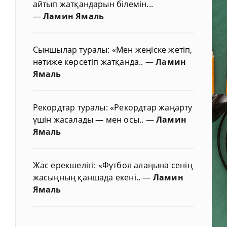
айтып жатқандарын білемін...
—
Ламин Ямаль
Сыншылар туралы: «Мен жеңіске жетіп,
нәтиже көрсетіп жатқанда..
—
Ламин
Ямаль
Рекордтар туралы: «Рекордтар жаңарту
үшін жасалады — мен осы..
—
Ламин
Ямаль
Жас ерекшелігі: «Футбол алаңына сенің
жасыңның қаншада екені..
—
Ламин
Ямаль