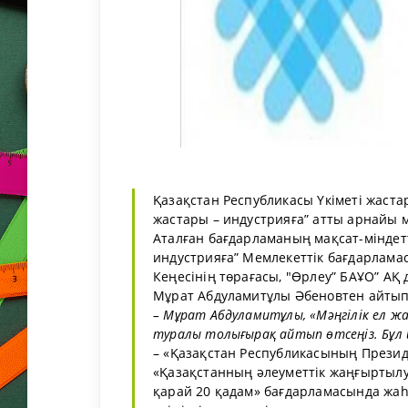
Қазақстан Республикасы Үкіметі жастар
жастары – индустрияға” атты арнайы 
Аталған бағдарламаның мақсат-міндетт
индустрияға” Мемлекеттік бағдарлама
Кеңесінің төрағасы, "Өрлеу” БАҰО” АҚ
Мұрат Абдуламитұлы Әбеновтен айтып б
– Мұрат Абдуламитұлы, «Мәңгілік ел ж
туралы толығырақ айтып өтсеңіз. Бұл 
– «Қазақстан Республикасының Презид
«Қазақстанның әлеуметтік жаңғыртыл
қарай 20 қадам» бағдарламасында жаh