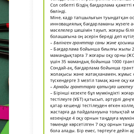
Сол себепті біздің бағдарлама қажетті
бөлінді.
Міне, кадр тапшылығын туындатқан о
инновациялық бағдарламаны жүзеге а
мәселелер шешімін тауып, жоғары біл
болашағына оң әсерін береді деп күтіл
– Бөлінген гранттар саны және қосымш
– Бағдарлама бойынша биылғы жылы 20
мамандықтарға 7 жоғары оқу орны (ЖО
үшін 35 мамандық бойынша 1000 грант 
Сондай-ақ, бағдарлама бойынша грант 
жолақысы және жатақханамен, жұмыс о
түскендерге 3 мезгіл тамақ және оқу ки
– Арнайы гранттарға қатысуға шектеу 
– Бірінші кезекте бұл мүмкіндікті жоғ
тестілеуге (ҰБТ) қатысып, әртүрлі дең
қатар кешенді тестілеуден өткен колле
жастарға да пайдалануына толықтай м
кезеңінде 4 оқу орнын таңдауға мүмкін
төменде көрсетілген 7 оқу орнын таңд
бола алады. Бір емес, төртеуге дейін