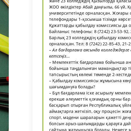
және 23 колледждің Қызылорда қаласын
ЖОО өкілдіктер Абай даңғылы, 66 үй, 
университетінде орналасқан. Жоғары 
телефондары 1-қосымша тізімде көрсет
Құжаттарды қабылдау комиссиясы да 
Байланыс телефоны: 8 (7242) 23-53-92, 
Барлық 23 колледждің қабылдау коми
орналасқан. Тел: 8 (7242) 22-85-43, 21-
– Ал бағдарлама аясында колледждерге
кетсеңіз...
– Мемлекеттік бағдарлама бойынша ан
бойынша таңдалынған мамандықтар тізі
тапсырыстың көлемі төменде 2-кестеде
– Қабылдау комиссиясы жұмысына көңіл
шағымдануға болады?
– Бұл бағдарлама іске асырылу мемлеке
ерекше әлеуметтік қоғамдық орны бар.
басқарып отырған Республикалық үйлес
аймақтарға жеткізіп, оқу процесін жоғ
спорт, мәдени шараларын қажетті дең
болсын арыз-шағымдарды қарауға дай
сайтына жазуыңызға болады. Немесе ме