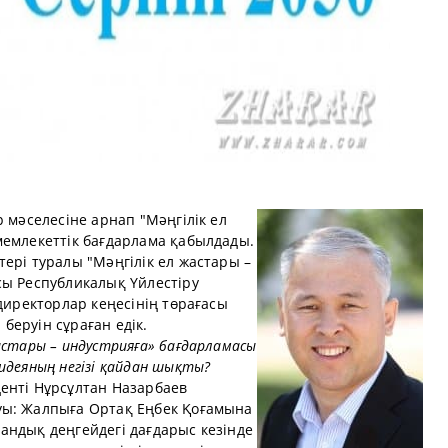
 мәселесіне арнап "Мәңгілік ел
мемлекеттік бағдарлама қабылдады.
ері туралы "Мәңгілік ел жастары –
сы Республикалық Үйлестіру
 директорлар кеңесінің төрағасы
еруін сұраған едік.
астары – индустрияға» бағдарламасы
идеяның негізі қайдан шықты?
енті Нұрсұлтан Назарбаев
уы: Жалпыға Ортақ Еңбек Қоғамына
андық деңгейдегі дағдарыс кезінде