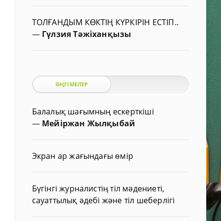
ТОЛҒАНДЫМ КӨКТІҢ КҮРКІРІН ЕСТІП..
—
Гүлзия Тәжіханқызы
ӘҢГІМЕЛЕР
Балалық шағымның ескерткіші
—
Мейіржан Жылқыбай
Экран ар жағындағы өмір
Бүгінгі журналистің тіл мәдениеті,
сауаттылық әдебі және тіл шеберлігі