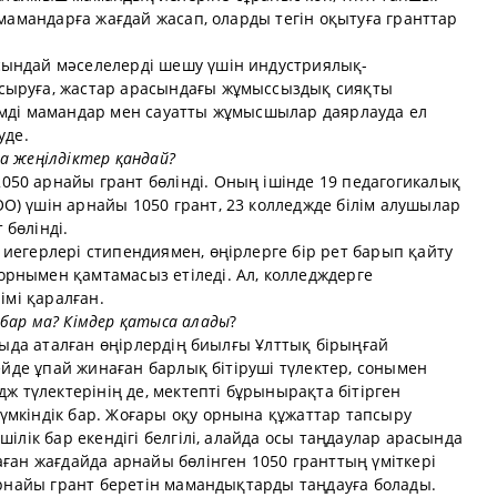
 мамандарға жағдай жасап, оларды тегін оқытуға гранттар
сындай мәселелерді шешу үшін индустриялық-
сыруға, жастар арасындағы жұмыссыздық сияқты
імді мамандар мен сауатты жұмысшылар даярлауда ел
уде.
а жеңілдіктер қандай?
50 арнайы грант бөлінді. Оның ішінде 19 педагогикалық
О) үшін арнайы 1050 грант, 23 колледжде білім алушылар
бөлінді.
иегерлері стипендиямен, өңірлерге бір рет барып қайту
рнымен қамтамасыз етіледі. Ал, колледждерге
імі қаралған.
бар ма? Кімдер қатыса алады
?
арыда аталған өңірлердің биылғы Ұлттық бірыңғай
гейде ұпай жинаған барлық бітіруші түлектер, сонымен
дж түлектерінің де, мектепті бұрынырақта бітірген
үмкіндік бар. Жоғары оқу орнына құжаттар тапсыру
шілік бар екендігі белгілі, алайда осы таңдаулар арасында
аған жағдайда арнайы бөлінген 1050 гранттың үміткері
 арнайы грант беретін мамандықтарды таңдауға болады.