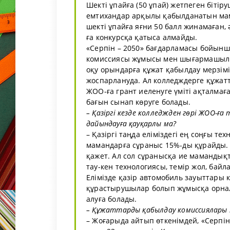
Шекті ұпайға (50 ұпай) жетпеген біт
емтихандар арқылы қабылданатын мама
шекті ұпайға яғни 50 балл жинамаған, 
ға конкурсқа қатыса алмайды.
«Серпін – 2050» бағдарламасы бойын
комиссиясы жұмысы мен шығармашылық
оқу орындарға құжат қабылдау мерзімі
жоспарлануда. Ал колледждерге құжатт
ЖОО-ға грант иеленуге үміті ақталмағ
бағын сынап көруге болады.
– Қазіргі кезде колледжден гөрі ЖОО-ға
дайындауға қауқарлы ма?
– Қазіргі таңда еліміздегі ең соңғы т
мамандарға сұраныс 15%-ды құрайды. 
қажет. Ал сол сұранысқа ие мамандық
тау-кен технологиясы, темір жол, байл
Елімізде қазір автомобиль зауыттары 
құрастырушылар болып жұмысқа орнала
алуға болады.
– Құжаттарды қабылдау комиссиялары 
– Жоғарыда айтып өткенімдей, «Серпі