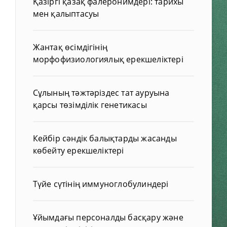
Қазіргі қазақ фалеронимдері: тарихы
мен қалыптасуы
Жантақ өсімдігінің
морфофизиологиялық ерекшеліктері
Сұлының тәжтәріздес тат ауруына
қарсы төзімділік генетикасы
Кейбір сәндік балықтарды жасанды
көбейту ерекшеліктері
Түйе сүтінің иммуноглобулиндері
Ұйымдағы персоналды басқару және