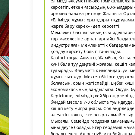
елімізді әлеуметтік-экономикалық жа
көрсетіп, өткен ғасырдың 60-жылдар
орнына балама ретінде Жалпыға Орта
«Елімізде жұмыс орындарын құрудамыз
жерге бару керек» -деп көрсетті.
Мемлекет басшысының осы идеяларын н
тар мәселесіне арнап арнайы бағдарла
индустрияға» Мемлекеттік бағдарлама
қолдау көрсету болып табылады.
Қазіргі таңда Алматы, Жамбыл, Қызыло
күні бала туу деңгейі жоғары, көшіп 
тудырады. Әлеуметтік нысандар, үй, ме
жұмыссыз жүр. Мектеп бітіргендер кол
болғасын, орын жетіспейді. Еңбек күш
экономикасының заңдылығы. Оқуды бұры
Керісінше, еліміздің кейбір өңірлерінд
бұндай мәселе 7-8 облыста туындауда. 
көшіп кету миграциясы. Сол өңірлердег
әлеуетін толық іске асыра алмай отыр.
Мысалы, Семейде геодезия мамандығын
ы­ны деуге болады. Егер геодезия мам
болады екен. Ал республика бойынша 