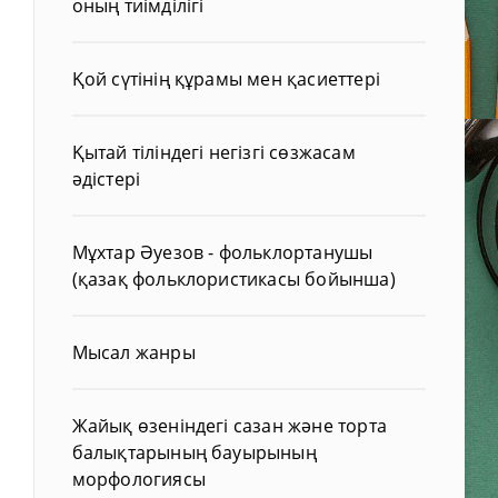
оның тиімділігі
Қой сүтінің құрамы мен қасиеттері
Қытай тіліндегі негізгі сөзжасам
әдістері
Мұхтар Әуезов - фольклортанушы
(қазақ фольклористикасы бойынша)
Мысал жанры
Жайық өзеніндегі сазан және торта
балықтарының бауырының
морфологиясы