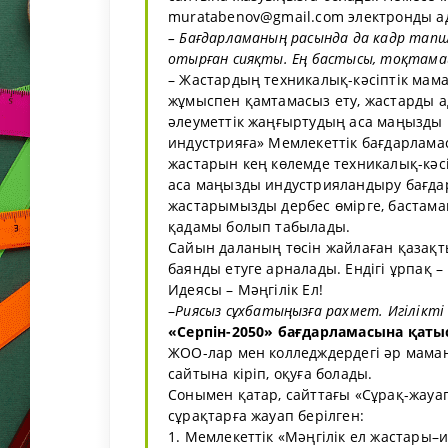
muratabenov@gmail.com электронды а
– Бағдарламаның расында да кадр тапш
отырған сияқты. Ең бастысы, тоқтамай 
– Жастардың техникалық-кәсіптік мам
жұмыспен қамтамасыз ету, жастарды а
әлеу­меттік жаңғыртудың аса маңызды м
индустрияға» Мемлекеттік бағдарлама
жас­тарын кең көлемде техникалық-кәс
аса маңызды индустрияландыру бағдар
жастарымызды дербес өмірге, бас­тама
қадамы болып табылады.
Сайын даланың төсін жайлаған қазақт
баянды етуге арналады. Ендігі ұрпақ –
Идеясы – Мәңгілік Ел!
–
Риясыз сұхбатыңызға рахмет. Игілікті і
«Серпін-2050» бағдарламасына қа
ЖОО-лар мен колледждердегі әр маман
сайтына кіріп, оқуға болады.
Сонымен қатар, сайттағы «Сұрақ-жауап
сұрақтарға жауап берілген:
1. Мемлекеттік «Мәңгілік ел жастары–