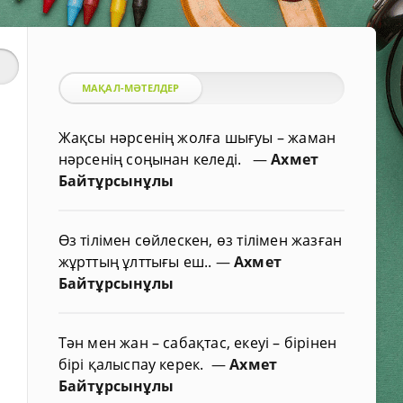
МАҚАЛ-МӘТЕЛДЕР
Жақсы нәрсенің жолға шығуы – жаман
нәрсенің соңынан келеді.
—
Ахмет
Байтұрсынұлы
Өз тілімен сөйлескен, өз тілімен жазған
жұрттың ұлттығы еш..
—
Ахмет
Байтұрсынұлы
Тән мен жан – сабақтас, екеуі – бірінен
бірі қалыспау керек.
—
Ахмет
Байтұрсынұлы