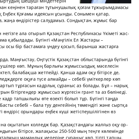
ңғыртудың шешуші міндеттерін
ынан кеңінен тараған тұтынушылық қоғам тұжырымдамасы
қ Еңбек Қоғамы идеясын ұсынды. Сонымен қатар,
, жаңа өндірістер салудамыз. Сондықтан, жұмыс бар
егізге ала отырып Қазақстан Республикасы Үкіметі жас­
ма қабылдады. Бүгінгі «Мәңгілік Ел Жастары –
сы осы бір бастамаға үндеу қосып, барынша жастарға
рда, Маңғыстау, Оңтүстік Қазақстан облыстарында бүгінгі
келушілер көп. Мұның барлығы жұмыссыздық мәселесін
ктеп, балабақша жетпейді. Қанша адам оқу бітірсе де,
ледждерге оқуға түсе алмайды – себебі үміткерлер көп
і артып тұрғасын кадрлық сұраныс аз болады. Бұл – нарық
н бітіргендер жұмыссыз жүргесін грант та аз бөлінеді.
е кадр тапшылығы өте өзекті болып тұр. Бүгінгі таңда
Басты себебі – бала туу денгейінің төмендігі және сыртқа
і өндіріс орындары еңбек күші жетіспеушілігінен өз
а оқытатын колледж бар. Қазақстандағы жалғыз оқу ор­
андығын бітірсе, жалақысы 250-500 мың теңге көлемінде
аталмыш мамандық иелеріне сұраныс көп, тіпті тапшы.