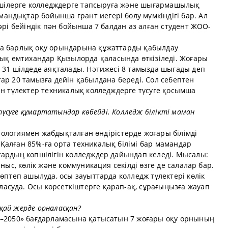
ірушілерге колледждерге тапсыруға және шығармашылық
ндықтар бойынша грант иегері болу мүмкіндігі бар. Ал
әрі бейіндік пән бойынша 7 балдан аз алған студент ЖОО-
ша барлық оқу орындарына құжаттарды қабылдау
 емтихандар Қызылорда қаласында өткізіледі. Жоғары
 31 шілдеде аяқталады. Нәтижесі 8 тамызда шығады деп
ар 20 тамызға дейін қабылдана береді. Сол себептен
ан түлектер техникалық колледждерге түсуге қосымша
 түсуге құмартатындар көбейді. Колледж білікті маман
ехнологиямен жабдықталған өндірістерде жоғары білімді
Қалған 85%-ға орта техникалық білімі бар мамандар
тардың көпшілігін колледждер дайындап келеді. Мысалы:
аныс, көлік және коммуникация секілді өзге де салалар бар.
көптеп ашылуда, осы зауыттарда колледж түлектері көлік
суда. Осы көрсеткіштерге қарап-ақ, сұрағыңызға жауап
қай жерде орналасқан?
н–2050» бағдарламасына қатысатын 7 жоғары оқу орнының