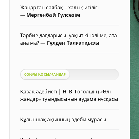
Жаңарған саябақ – халық игілігі
—
Мергенбай Гүлсезім
Тәрбие дағдарысы: уақыт кінәлі ме, ата-
ана ма?
—
Гүлден Талғатқызы
СОҢҒЫ ҚОСЫЛҒАНДАР
Қазақ әдебиеті | Н. В. Гогольдің «Өлі
жандар» туындысының аудама нұсқасы
Құлыншақ ақынның әдеби мұрасы