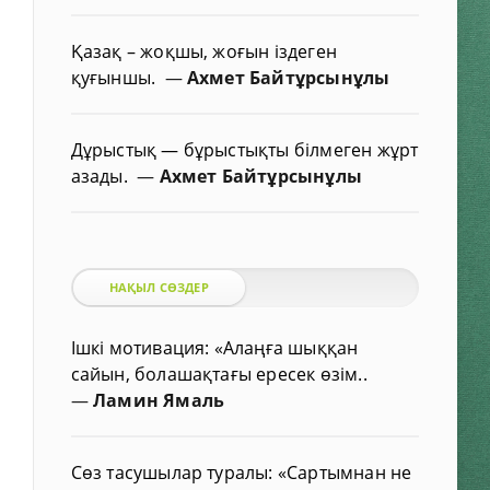
Қазақ – жоқшы, жоғын іздеген
қуғыншы.
—
Ахмет Байтұрсынұлы
Дұрыстық — бұрыстықты білмеген жұрт
азады.
—
Ахмет Байтұрсынұлы
НАҚЫЛ СӨЗДЕР
Ішкі мотивация: «Алаңға шыққан
сайын, болашақтағы ересек өзім..
—
Ламин Ямаль
Сөз тасушылар туралы: «Сартымнан не