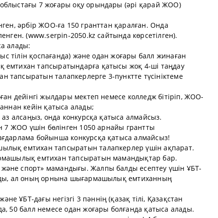
облыстағы 7 жоғары оқу орындары (әрі қарай ЖОО)
нген, әрбір ЖОО-ға 150 гранттан қаралған. Онда
енген. (www.serpin-2050.kz сайтында көрсетілген).
са алады:
орыс тілін қоспағанда) және одан жоғары балл жинаған
қ емтихан тапсыратындарға қатысы жоқ 4-ші таңдау
 тапсыратын талапкерлерге 3-пунктте түсініктеме
оған дейінгі жылдары мектеп немесе колледж бітіріп, ЖОО-
ғаннан кейін қатыса алады;
 аз алсаңыз, онда конкурсқа қатыса алмайсыз.
ен 7 ЖОО үшін бөлінген 1050 арнайы грантты
ағдарлама бойынша конкурсқа қатыса алмайсыз!
ылық емтихан тапсыратын талапкерлер үшін ақпарат.
армашылық емтихан тапсыратын мамандықтар бар.
және спорт» мамандығы. Жалпы балды есептеу үшін ҰБТ-
нады, ал оның орнына шығармашылық емтиханның
е ҰБТ-дағы негізгі 3 пәннің (қазақ тілі, Қазақстан
а, 50 балл немесе одан жоғары болғанда қатыса алады.