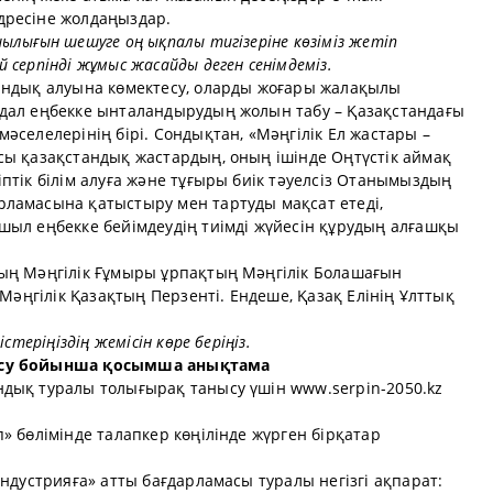
дресіне жолдаңыздар.
ылығын шешуге оң ықпалы тигізеріне көзіміз жетіп
серпінді жұмыс жасайды деген сенімдеміз.
андық алуына көмектесу, оларды жоғары жалақылы
дал еңбекке ынталандырудың жолын табу – Қазақстандағы
әселелерінің бірі. Сондықтан, «Мәңгілік Ел жастары –
сы қазақстандық жастардың, оның ішінде Оңтүстік аймақ
іптік білім алуға және тұғыры биік тәуелсіз Отанымыздың
ламасына қатыстыру мен тартуды мақсат етеді,
шыл еңбекке бейімдеудің тиімді жүйесін құрудың алғашқы
ың Мәңгілік Ғұмыры ұрпақтың Мәңгілік Болашағын
 Мәңгілік Қазақтың Перзенті. Ендеше, Қазақ Елінің Ұлттық
стеріңіздің жемісін көре беріңіз.
тысу бойынша қосымша анықтама
дық туралы толығырақ танысу үшін www.serpin-2050.kz
» бөлімінде талапкер көңілінде жүрген бірқатар
индустрияға» атты бағдарламасы туралы негізгі ақпарат: