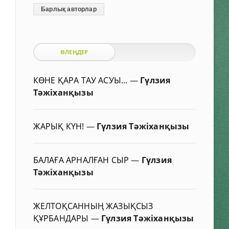
Барлық авторлар
ӨЛЕҢДЕР
КӨНЕ ҚАРА ТАУ АСУЫ...
—
Гүлзия
Тәжіханқызы
ЖАРЫҚ КҮН!
—
Гүлзия Тәжіханқызы
БАЛАҒА АРНАЛҒАН СЫР
—
Гүлзия
Тәжіханқызы
ЖЕЛТОҚСАННЫҢ ЖАЗЫҚСЫЗ
ҚҰРБАНДАРЫ
—
Гүлзия Тәжіханқызы