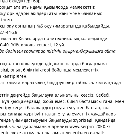
да өкілдіктері бар.
Қорқыт ата атындағы Қызылорда мемлекеттік
оқу орындары өкілдері аты-жөні және байланыс
ілген.
осы оқу орнының №5 оқу ғимаратында қабылдайды.
27-44-28.
ссиялары Қызылорда политехникалық колледжінде
20-40, Жібек жолы көшесі, 12 үй.
 де бөлінген гранттар тізімін оқырмандарымызға айта
ықталған колледждердің және оларда бағдарлама
мі, оның біліктіліктері бойынша мемлекеттік
 келтірілген.
і толмай наразылық білдірушілер табылса, кімге, қайда
ттік деңгейде бақылауға алынатыны сөзсіз. Себебі,
 Бұл қысқамерзімді жоба емес, биыл бастамасы ғана. Мен
тіру кеңесі балалардың оқуға түсуінен бастап, сол
ары сапада жүргізуін талап ету, әлеуметтік жағдайлары,
гейде ұйымдастыруын бақылауды жүргізеді. Қандайда
ынбыз. Бағдарламаның арнайы www.serpin-2050.kz
нің жеке атыма хат жазамын десеңіздер e-mail: