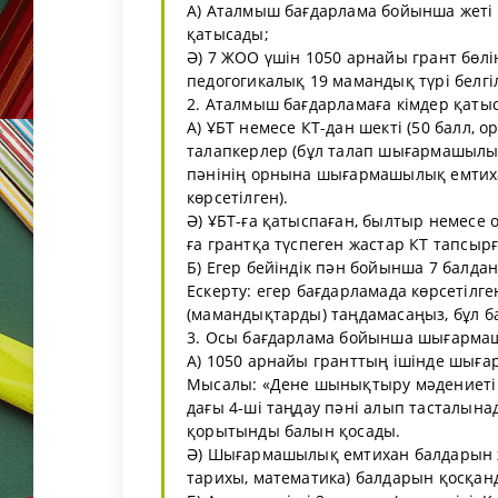
А) Аталмыш бағдарлама бойынша жеті 
қатысады;
Ә) 7 ЖОО үшін 1050 арнайы грант бөлі
педогогикалық 19 мамандық түрі белгіл
2. Аталмыш бағдарламаға кімдер қаты
А) ҰБТ немесе КТ-дан шекті (50 балл, 
талапкерлер (бұл талап шығармашылы
пәнінің орнына шығармашылық емтихан
көрсетілген).
Ә) ҰБТ-ға қатыспаған, былтыр немесе 
ға грантқа түспеген жастар КТ тапсыр
Б) Егер бейіндік пән бойынша 7 балдан
Ескерту: егер бағдарламада көрсетілг
(мамандықтарды) таңдамасаңыз, бұл б
3. Осы бағдарлама бойынша шығармаш
А) 1050 арнайы гранттың ішінде шығ
Мысалы: «Дене шынықтыру мәдениеті 
дағы 4-ші таңдау пәні алып тасталы
қорытынды балын қосады.
Ә) Шығармашылық емтихан балдарын жән
тарихы, математика) балдарын қосқанд