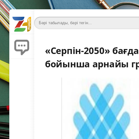
«Серпін-2050» бағ
бойынша арнайы г