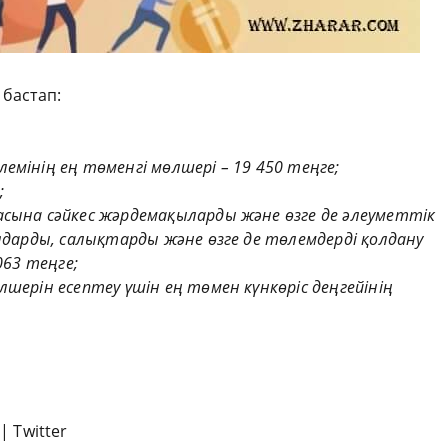
 бастап:
емінің ең төменгі мөлшері – 19 450 теңге;
;
асына сәйкес жәрдемақыларды және өзге де әлеуметтік
ұлдарды, салықтарды және өзге де төлемдерді қолдану
063 теңге;
шерін есептеу үшін ең төмен күнкөріс деңгейінің
|
Twitter