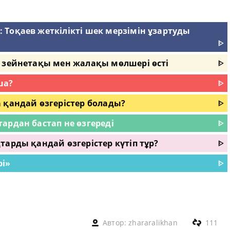
Тоқаев жеткілікті шек мерзімін ұзартуды
ᐈ
п зейнетақы мен жалақы мөлшері өсті
ᐈ
ша?
ᐈ
 қандай өзгерістер болады?
ᐈ
ардан бастап не өзгереді
ᐈ
тарды қандай өзгерістер күтіп тұр?
ᐈ
і»
ᐈ
Автор:
zhararalikhan
111