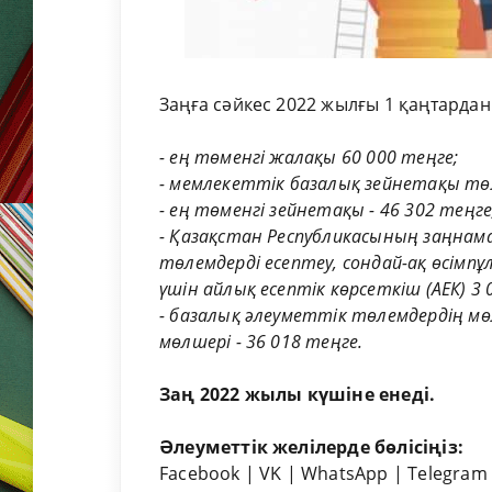
Заңға сәйкес 2022 жылғы 1 қаңтардан
⠀
- ең төменгі жалақы 60 000 теңге;
- мемлекеттік базалық зейнетақы төл
- ең төменгі зейнетақы - 46 302 теңге
- Қазақстан Республикасының заңнам
төлемдерді есептеу, сондай-ақ өсімп
үшін айлық есептік көрсеткіш (АЕК) 3 
- базалық әлеуметтік төлемдердің мөл
мөлшері - 36 018 теңге.
⠀
Заң 2022 жылы күшіне енеді.
Әлеуметтік желілерде бөлісіңіз:
Facebook
|
VK
|
WhatsApp
|
Telegram