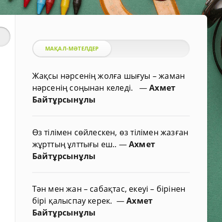
МАҚАЛ-МӘТЕЛДЕР
Жақсы нәрсенің жолға шығуы – жаман
нәрсенің соңынан келеді.
—
Ахмет
Байтұрсынұлы
Өз тілімен сөйлескен, өз тілімен жазған
жұрттың ұлттығы еш..
—
Ахмет
Байтұрсынұлы
Тән мен жан – сабақтас, екеуі – бірінен
бірі қалыспау керек.
—
Ахмет
Байтұрсынұлы