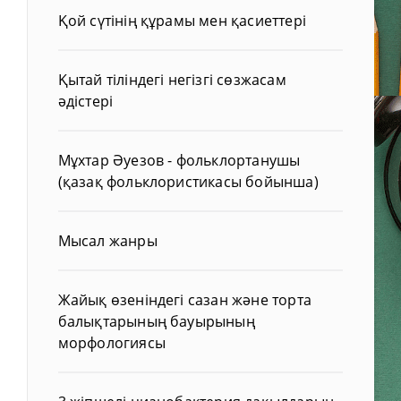
Қой сүтінің құрамы мен қасиеттері
Қытай тіліндегі негізгі сөзжасам
әдістері
Мұхтар Әуезов - фольклортанушы
(қазақ фольклористикасы бойынша)
Мысал жанры
Жайық өзеніндегі сазан және торта
балықтарының бауырының
морфологиясы