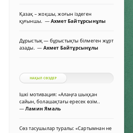
Қазақ – жоқшы, жоғын іздеген
қуғыншы.
—
Ахмет Байтұрсынұлы
Дұрыстық — бұрыстықты білмеген жұрт
азады.
—
Ахмет Байтұрсынұлы
НАҚЫЛ СӨЗДЕР
Ішкі мотивация: «Алаңға шыққан
сайын, болашақтағы ересек өзім..
—
Ламин Ямаль
Сөз тасушылар туралы: «Сартымнан не