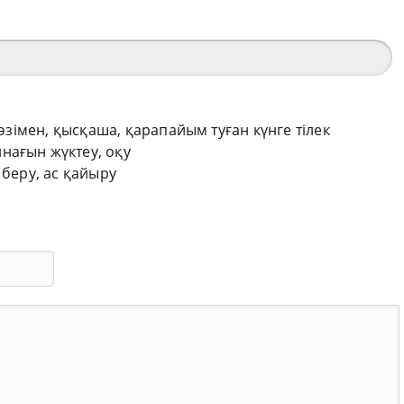
сөзімен, қысқаша, қарапайым туған күнге тілек
нағын жүктеу, оқу
 беру, ас қайыру