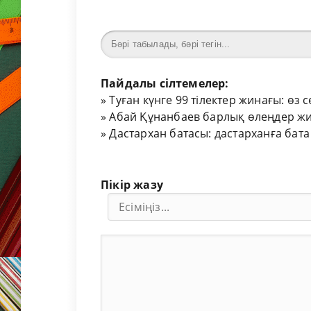
Пайдалы сілтемелер:
»
Туған күнге 99 тілектер жинағы: өз 
»
Абай Құнанбаев барлық өлеңдер жи
»
Дастархан батасы: дастарханға бата
Пікір жазу