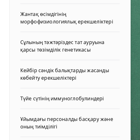
Жантақ өсімдігінің
морфофизиологиялық ерекшеліктері
Сұлының тәжтәріздес тат ауруына
қарсы төзімділік генетикасы
Кейбір сәндік балықтарды жасанды
көбейту ерекшеліктері
Түйе сүтінің иммуноглобулиндері
Ұйымдағы персоналды басқару және
оның тиімділігі