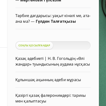
Тәрбие дағдарысы: уақыт кінәлі ме, ата-
ана ма?
—
Гүлден Талғатқызы
СОҢҒЫ ҚОСЫЛҒАНДАР
Қазақ әдебиеті | Н. В. Гогольдің «Өлі
жандар» туындысының аудама нұсқасы
Құлыншақ ақынның әдеби мұрасы
Қазіргі қазақ фалеронимдері: тарихы
мен қалыптасуы