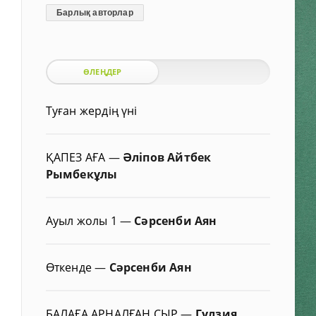
Барлық авторлар
ӨЛЕҢДЕР
Туған жердің үні
ҚАПЕЗ АҒА
—
Әліпов Айтбек
Рымбекұлы
Ауыл жолы 1
—
Сәрсенби Аян
Өткенде
—
Сәрсенби Аян
БАЛАҒА АРНАЛҒАН СЫР
—
Гүлзия