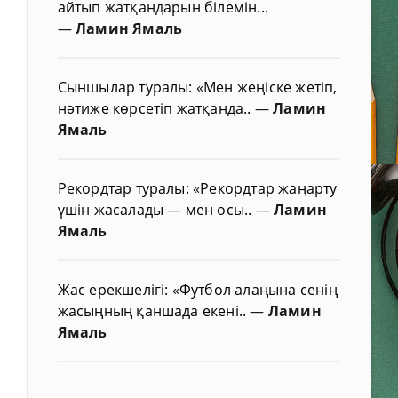
айтып жатқандарын білемін...
—
Ламин Ямаль
Сыншылар туралы: «Мен жеңіске жетіп,
нәтиже көрсетіп жатқанда..
—
Ламин
Ямаль
Рекордтар туралы: «Рекордтар жаңарту
үшін жасалады — мен осы..
—
Ламин
Ямаль
Жас ерекшелігі: «Футбол алаңына сенің
жасыңның қаншада екені..
—
Ламин
Ямаль