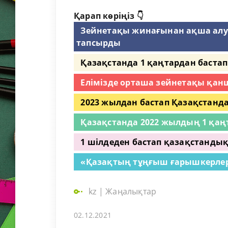
Қарап көріңіз 👇
Зейнетақы жинағынан ақша алу: 
тапсырды
Қазақстанда 1 қаңтардан баста
Елімізде орташа зейнетақы қан
2023 жылдан бастап Қазақстанда
Қазақстанда 2022 жылдың 1 қаңт
1 шілдеден бастап қазақстандық
«Қазақтың тұңғыш ғарышкерлер
kz
|
Жаңалықтар
02.12.2021