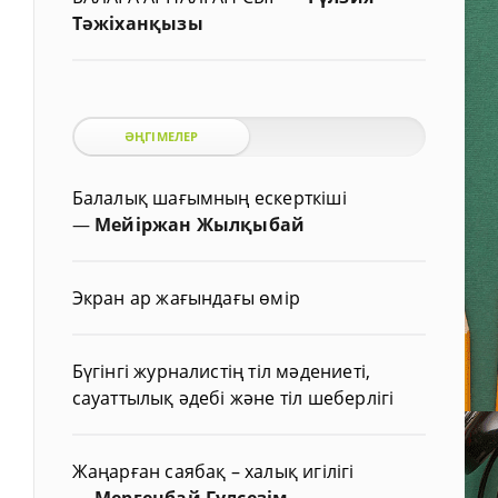
Тәжіханқызы
ӘҢГІМЕЛЕР
Балалық шағымның ескерткіші
—
Мейіржан Жылқыбай
Экран ар жағындағы өмір
Бүгінгі журналистің тіл мәдениеті,
сауаттылық әдебі және тіл шеберлігі
Жаңарған саябақ – халық игілігі
—
Мергенбай Гүлсезім