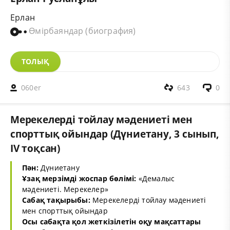
Ерлан
Өмірбаяндар (биография)
ТОЛЫҚ
060er
643
0
Мерекелерді тойлау мәдениеті мен
спорттық ойындар (Дүниетану, 3 сынып,
IV тоқсан)
Пән:
Дүниетану
Ұзақ мерзімді жоспар бөлімі:
«Демалыс
мәдениеті. Мерекелер»
Сабақ тақырыбы:
Мерекелерді тойлау мәдениеті
мен спорттық ойындар
Осы сабақта қол жеткізілетін оқу мақсаттары