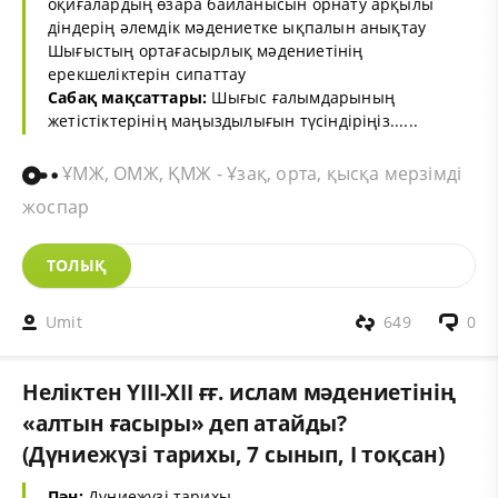
оқиғалардың өзара байланысын орнату арқылы
діндерің әлемдік мәдениетке ықпалын анықтау
Шығыстың ортағасырлық мәдениетінің
ерекшеліктерін сипаттау
Сабақ мақсаттары:
Шығыс ғалымдарының
жетістіктерінің маңыздылығын түсіндіріңіз......
ҰМЖ, ОМЖ, ҚМЖ - Ұзақ, орта, қысқа мерзімді
жоспар
ТОЛЫҚ
Umit
649
0
Неліктен ҮІІІ-ХІІ ғғ. ислам мәдениетінің
«алтын ғасыры» деп атайды?
(Дүниежүзі тарихы, 7 сынып, І тоқсан)
Пән:
Дүниежүзі тарихы