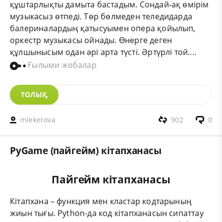
құштарлықты дамыта бастадым. Сондай-ақ өмірім
музыкасыз өтпеді. Төр бөлмеден теледидарда
балериналардың қатысуымен опера қойылып,
оркестр музыкасы ойнады. Өнерге деген
құлшынысым одан әрі арта түсті. Әртүрлі той....
Ғылыми жобалар
ТОЛЫҚ
mlekerova
902
0
PyGame (пайгейм) кітапханасы
Пайгейм кітапханасы
Кітапхана – функция мен кластар кодтарының
жиын тығы. Python-да код кітапханасын сипаттау