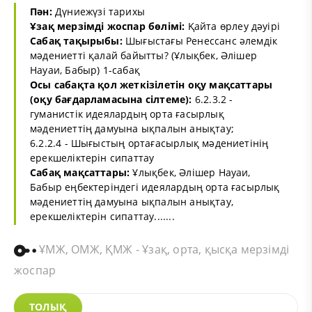
Пән:
Дүниежүзі тарихы
Ұзақ мерзімді жоспар бөлімі:
Қайта өрлеу дәуірі
Сабақ тақырыбы:
Шығыстағы Ренессанс әлемдік
мәдениетті қалай байытты? (Ұлықбек, Әлішер
Науаи, Бабыр) 1-сабақ
Осы сабақта қол жеткізілетін оқу мақсаттары
(оқу бағдарламасына сілтеме):
6.2.3.2 -
гуманистік идеялардың орта ғасырлық
мәдениеттің дамуына ықпалын анықтау;
6.2.2.4 - Шығыстың ортағасырлық мәдениетінің
ерекшеліктерін сипаттау
Сабақ мақсаттары:
Ұлықбек, Әлішер Науаи,
Бабыр еңбектеріндегі идеялардың орта ғасырлық
мәдениеттің дамуына ықпалын анықтау,
ерекшеліктерін сипаттау.......
ҰМЖ, ОМЖ, ҚМЖ - Ұзақ, орта, қысқа мерзімді
жоспар
ТОЛЫҚ