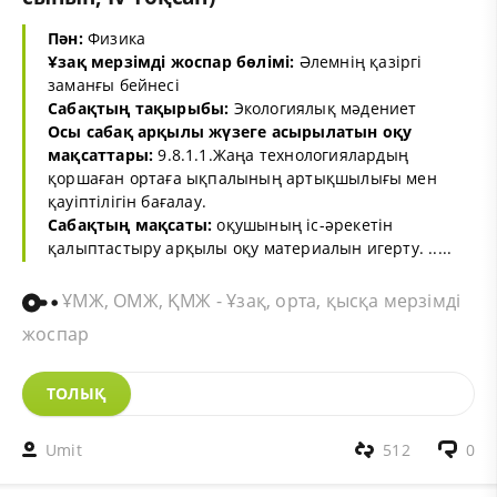
Пән:
Физика
Ұзақ мерзімді жоспар бөлімі:
Әлемнің қазіргі
заманғы бейнесі
Сабақтың тақырыбы:
Экологиялық мәдениет
Осы сабақ арқылы жүзеге асырылатын оқу
мақсаттары:
9.8.1.1.Жаңа технологиялардың
қоршаған ортаға ықпалының артықшылығы мен
қауіптілігін бағалау.
Сабақтың мақсаты:
оқушының іс-әрекетін
қалыптастыру арқылы оқу материалын игерту. .....
ҰМЖ, ОМЖ, ҚМЖ - Ұзақ, орта, қысқа мерзімді
жоспар
ТОЛЫҚ
Umit
512
0