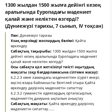
1300 жылдан 1500 жылға дейінгі кезең
аралығында Еуропадағы мәдениет
қалай және неліктен өзгерді?
(Дүниежүзі тарихы, 7 сынып, IV тоқсан)
Пән:
Дүниежүзі тарихы
Ұзақ мерзімді жоспардың бөлімі:
Қайта
өркендеу
Сабақтың тақырыбы:
1300 жылдан 1500 жылға
дейінгі кезең аралығында Еуропадағы мәдениет
қалай және неліктен өзгерді?
Осы сабақта қол жеткізілуі тиісті оқытудың
мақсаты (оқу бағдарламасына сілтеме жасау):
6.2.2.3 көне замандағы мәдениетпен (сурет өнері,
мүсін) өзара байланысты белгілей отыра Қайта
өркендеу дәуірінің мәдениетін сипаттау
6.2.3.2 гуманистік идеялардың ортағасырлық
мәдениеттің дамуына ықпалын анықтау
Сабақтың мақсаты:
Қайта өркендеу дәуірінің
мәдениетін сипаттау......