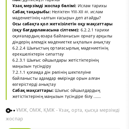
Ұзақ мерзімді жоспар бөлімі:
Ислам тарихы
Сабақ тақырыбы:
Неліктен ҮІІІ-ХІІ ғғ. ислам
мәдениетінің «алтын ғасыры» деп атайды?
Осы сабақта қол жеткізілетін оқу мақсаттары
(оқу бағдарламасына сілтеме):
6.2.2.1 тарихи
оқиғалардың өзара байланысын орнату арқылы
діндерің әлемдік мәдениетке ықпалын анықтау
6.2.2.4 Шығыстың ортағасырлық мәдениетінің
ерекшеліктерін сипаттау
6.2.3.1 Шығыс ойшылдары жетістіктерінің
маңызын түсіндіру
7.2.1.1 қоғамда дін рөлінің шектелуіне
байланысты адамдар өмірінде орын алған
өзгерістерді анықтау
Сабақ мақсаттары:
Шығыс ойшылдардың
жетістіктерінің маңызын түсіндіре білу ......
ҰМЖ, ОМЖ, ҚМЖ - Ұзақ, орта, қысқа мерзімді
жоспар