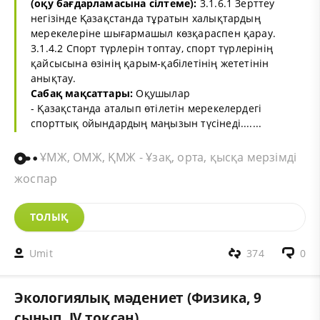
(оқу бағдарламасына сілтеме):
3.1.6.1 Зерттеу
негізінде Қазақстанда тұратын халықтардың
мерекелеріне шығармашыл көзқараспен қарау.
3.1.4.2 Спорт түрлерін топтау, спорт түрлерінің
қайсысына өзінің қарым-қабілетінің жететінін
анықтау.
Сабақ мақсаттары:
Оқушылар
- Қазақстанда аталып өтілетін мерекелердегі
спорттық ойындардың маңызын түсінеді.......
ҰМЖ, ОМЖ, ҚМЖ - Ұзақ, орта, қысқа мерзімді
жоспар
ТОЛЫҚ
Umit
374
0
Экологиялық мәдениет (Физика, 9
сынып, IV тоқсан)