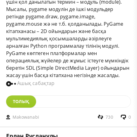
үшін қол данылатын термин – модуль (module).
Мысалы, pygame модулін де ішкі модульдер
ретінде pygame.draw, pygame.image,
pygame.mouse жә не т.б. қолданылады. PyGame
кітапханасы – 2D ойындарын және басқа
мультимедиялық қосымшаларды әзірлеуге
арналған Рython программалау тілінің модулі.
РyGame көптеген платформалар мен
операциялық жүйелер де жұмыс істеуге мүмкіндік
беретін SDL (Simple DirectMedia Layer) ойындарын
жасау үшін басқа кітапхана негізінде жасалды.
Ашық сабақтар
ТОЛЫҚ
Makowanabi
730
0
Ерлан Русланұлы