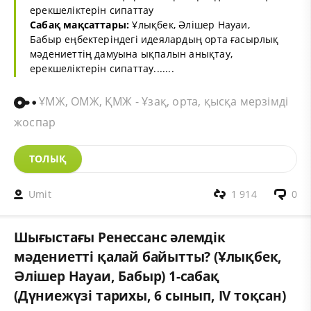
ерекшеліктерін сипаттау
Сабақ мақсаттары:
Ұлықбек, Әлішер Науаи,
Бабыр еңбектеріндегі идеялардың орта ғасырлық
мәдениеттің дамуына ықпалын анықтау,
ерекшеліктерін сипаттау.......
ҰМЖ, ОМЖ, ҚМЖ - Ұзақ, орта, қысқа мерзімді
жоспар
ТОЛЫҚ
Umit
1 914
0
Шығыстағы Ренессанс әлемдік
мәдениетті қалай байытты? (Ұлықбек,
Әлішер Науаи, Бабыр) 1-сабақ
(Дүниежүзі тарихы, 6 сынып, ІV тоқсан)