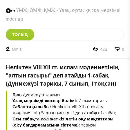
ҰМЖ, ОМЖ, ҚМЖ - Ұзақ, орта, қысқа мерзімді
жоспар
ТОЛЫҚ
Umit
422
0
Неліктен VIII-XII ғғ. ислам мәдениетінің
"алтын ғасыры" деп атайды 1-сабақ
(Дүниежүзі тарихы, 7 сынып, І тоқсан)
Пән:
Дүниежүзі тарихы
Ұзақ мерзімді жоспар бөлімі:
Ислам тарихы
Сабақ тақырыбы:
Неліктен VIII-XII ғғ. ислам
мәдениетінің "алтын ғасыры" деп атайды 1-сабақ
Осы сабақта қол жеткізілетін оқу мақсаттары
(оқу бағдарламасына сілтеме):
тарихи