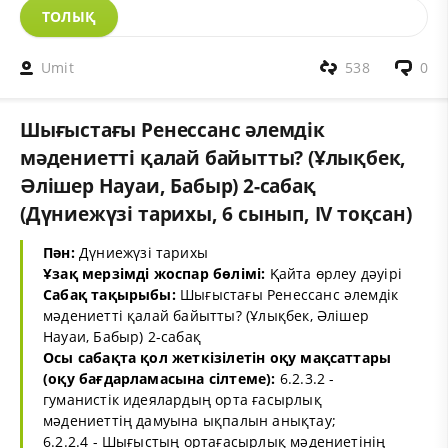
ТОЛЫҚ
Umit
538
0
Шығыстағы Ренессанс әлемдік
мәдениетті қалай байытты? (Ұлықбек,
Әлішер Науаи, Бабыр) 2-сабақ
(Дүниежүзі тарихы, 6 сынып, ІV тоқсан)
Пән:
Дүниежүзі тарихы
Ұзақ мерзімді жоспар бөлімі:
Қайта өрлеу дәуірі
Сабақ тақырыбы:
Шығыстағы Ренессанс әлемдік
мәдениетті қалай байытты? (Ұлықбек, Әлішер
Науаи, Бабыр) 2-сабақ
Осы сабақта қол жеткізілетін оқу мақсаттары
(оқу бағдарламасына сілтеме):
6.2.3.2 -
гуманистік идеялардың орта ғасырлық
мәдениеттің дамуына ықпалын анықтау;
6.2.2.4 - Шығыстың ортағасырлық мәдениетінің