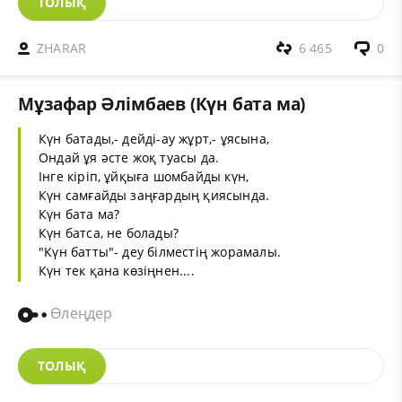
ТОЛЫҚ
ZHARAR
6 465
0
Мұзафар Әлімбаев (Күн бата ма)
Күн батады,- дейді-ау жұрт,- ұясына,
Ондай ұя әсте жоқ туасы да.
Інге кіріп, ұйқыға шомбайды күн,
Күн самғайды заңғардың қиясында.
Күн бата ма?
Күн батса, не болады?
"Күн батты"- деу білместің жорамалы.
Күн тек қана көзіңнен....
Өлеңдер
ТОЛЫҚ