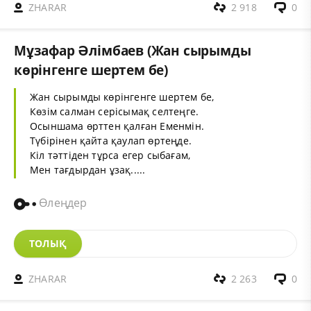
ZHARAR
2 918
0
Мұзафар Әлімбаев (Жан сырымды
көрінгенге шертем бе)
Жан сырымды көрінгенге шертем бе,
Көзім салман серісымақ селтеңге.
Осыншама өрттен қалған Еменмін.
Түбірінен қайта қаулап өртеңде.
Кіл тәттіден тұрса егер сыбағам,
Мен тағдырдан ұзақ.....
Өлеңдер
ТОЛЫҚ
ZHARAR
2 263
0