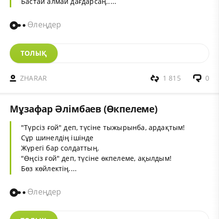
Бастай алмай дағдарсаң.....
Өлеңдер
ТОЛЫҚ
ZHARAR
1 815
0
Мұзафар Әлімбаев (Өкпелеме)
"Түрсіз ғой" деп, түсіне тыжырынба, ардақтым!
Сұр шинелдің ішінде
Жүрегі бар солдаттың.
"Өңсіз ғой" деп, түсіне өкпелеме, ақылдым!
Бөз көйлектің....
Өлеңдер