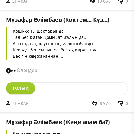
ZHARAR
13 656
0
Мұзафар Әлімбаев (Көктем... Күз...)
Көші-қоны шақтарында
Тал бесік атан қомы, ат жалын да...
Астында ақ жауынның малшынбайды,
Кек мұз бен сызын сезбес ақ қардың да.
Бесігің кең жаһаннан....
Өлеңдер
ТОЛЫҚ
ZHARAR
8 970
0
Мұзафар Әлімбаев (Жеңе алам ба?)
Қарақан басымды емес,