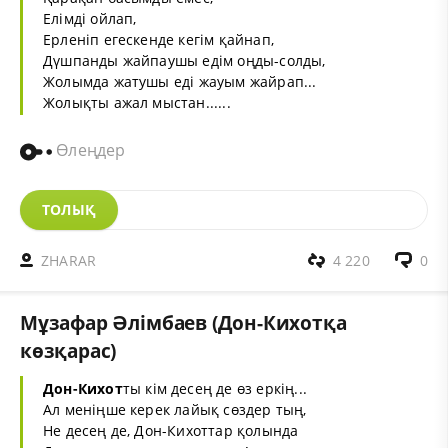
Елімді ойлап,
Ерленіп егескенде кегім қайнап,
Дүшпанды жайпаушы едім оңды-солды,
Жолымда жатушы еді жауым жайрап...
Жолықты ажал мыстан......
Өлеңдер
ТОЛЫҚ
ZHARAR
4 220
0
Мұзафар Әлімбаев (Дон-Кихотқа
көзқарас)
Дон-Кихот
ты кім десең де өз еркің...
Ал меніңше керек лайық сөздер тың,
He десең де, Дон-Кихоттар қолында