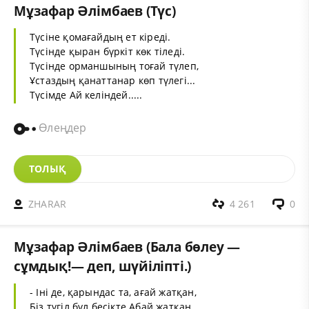
Мұзафар Әлімбаев (Түс)
Түсіне қомағайдың ет кіреді.
Түсінде қыран бүркіт көк тіледі.
Түсінде орманшының тоғай түлеп,
Ұстаздың қанаттанар көп түлегі...
Түсімде Ай келіндей.....
Өлеңдер
ТОЛЫҚ
ZHARAR
4 261
0
Мұзафар Әлімбаев (Бала бөлеу —
сұмдық!— деп, шүйіліпті.)
- Іні де, қарындас та, ағай жатқан,
Біз түгіл бұл бесікте Абай жатқан,