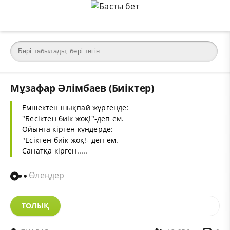
Мұзафар Әлімбаев (Биіктер)
Емшектен шықпай жүргенде:
"Бесіктен биік жоқ!"-деп ем.
Ойынға кірген күндерде:
"Есіктен биік жоқ!- деп ем.
Санатқа кірген.....
Өлеңдер
ТОЛЫҚ