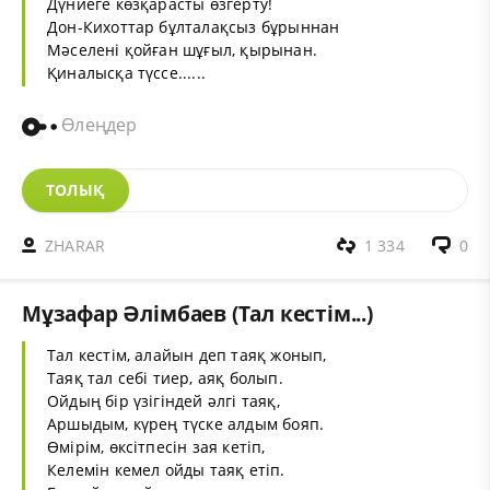
Дүниеге көзқарасты өзгерту!
Дон-Кихоттар бұлталақсыз бұрыннан
Мәселені қойған шұғыл, қырынан.
Қиналысқа түссе......
Өлеңдер
ТОЛЫҚ
ZHARAR
1 334
0
Мұзафар Әлімбаев (Тал кестім...)
Тал кестім, алайын деп таяқ жонып,
Таяқ тал себі тиер, аяқ болып.
Ойдың бір үзігіндей әлгі таяқ,
Аршыдым, күрең түске алдым бояп.
Өмірім, өксітпесін зая кетіп,
Келемін кемел ойды таяқ етіп.