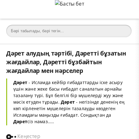
Дәрет алудың тәртібі, Дәретті бұзатын
жағдайлар, Дәретті бұзбайтын
жағдайлар мен нәрселер
Дәрет
- Исламда кейбір ғибадаттарды іске асыру
үшін және жеке басы ғибадат саналатын арнайы
тазалану түрі. Бұл белгілі бір мүшелерді жуу және
мәсіх етуден тұрады.
Дәрет
- негізінде дененің ең
көп кірленетін мүшелерін тазалауды көздеген
Исламдағы маңызды ғибадат. Сондықтан да
Дәрет
сіз намаз.....
Кеңестер