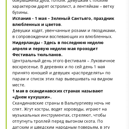
боярышника дуба, тополя. Девушкам с плохим
характером дарят остролист, а лентяйкам – ветку
бузины.
Испания - 1 мая – Зеленый Сантьяго, праздник
влюбленных и цветов
.
Девушки ходят, увенчанные розами и гвоздиками,
в сопровождении воспевающих их влюбленных.
Нидерланды - Здесь в последнюю неделю
апреля и первую неделю мая проходит
Фестиваль тюльпанов.
Центральный день этого фестиваля – Луковичное
воскресенье. В деревнях и по сей день 1 мая
принято юношей и девушек «распределять» по
парам и список этих пар вывешивать на видном
месте.
1 мая в скандинавских странах называют
«Днем кукушки».
Скандинавские страны в Вальпургиеву ночь не
спят. Жгут костры, водят хороводы, играют на
музыкальных инструментах, стреляют, чтобы
отпугнуть троллей перед выгоном скота. По
датским и шведским народным поверьям, в эту