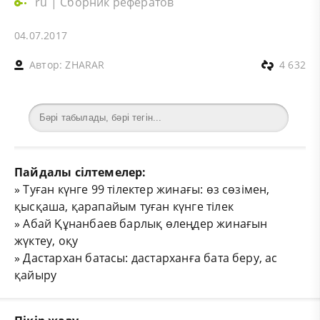
ru
|
Сборник рефератов
04.07.2017
Автор:
ZHARAR
4 632
Пайдалы сілтемелер:
»
Туған күнге 99 тілектер жинағы: өз сөзімен,
қысқаша, қарапайым туған күнге тілек
»
Абай Құнанбаев барлық өлеңдер жинағын
жүктеу, оқу
»
Дастархан батасы: дастарханға бата беру, ас
қайыру