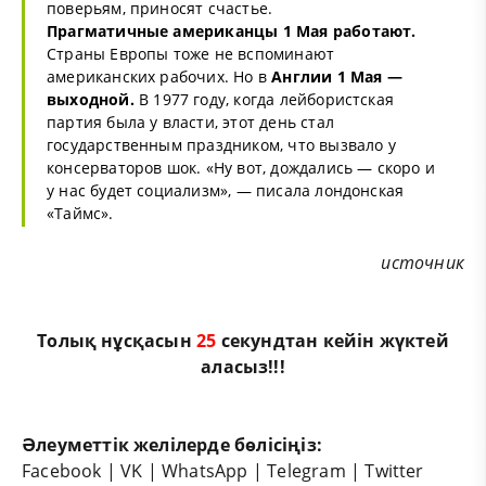
поверьям, приносят счастье.
Прагматичные американцы 1 Мая работают.
Страны Европы тоже не вспоминают
американских рабочих. Но в
Англии 1 Мая —
выходной.
В 1977 году, когда лейбористская
партия была у власти, этот день стал
государственным праздником, что вызвало у
консерваторов шок. «Ну вот, дождались — скоро и
у нас будет социализм», — писала лондонская
«Таймс».
источник
Толық нұсқасын
24
секундтан кейін жүктей
аласыз!!!
Әлеуметтік желілерде бөлісіңіз:
Facebook
|
VK
|
WhatsApp
|
Telegram
|
Twitter