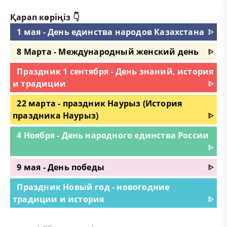
Қарап көріңіз 👇
1 мая - День единства народов Казахстана
ᐈ
8 Марта - Международный женский день
ᐈ
Праздник 1 сентября - День знаний, история
и традиции
ᐈ
22 марта - праздник Наурыз (История
праздника Наурыз)
ᐈ
4 Ноября - День народного единства России
ᐈ
9 мая - День победы
ᐈ
Праздник Новый год - новогодние
традиции и история
ᐈ