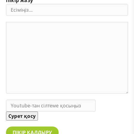
Пікір жазу
Сурет қосу
ПІКІР ҚАЛДЫРУ