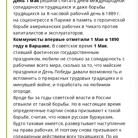
День 1 мая
решили считать днем международной
солидарности трудящихся и даже борьбы
трудящихся за 8-часовой рабочий день в 1889 г.
на соцконгрессе в Париже в память о героической
борьбе американских рабочих в Чикаго против
капиталистов и эксплуататоров.
Коммунисты впервые отметили 1 Мая в 1890
году в Варшаве.
В советское время
1 Мая
,
ставший фактически государственным
праздником, любили не столько за солидарность с
рабочими всего мира, сколько за то, что майские
праздники и День Победы давали возможность и
вспомнить о прекрасных трудовых традициях и о
минувшей войне, и поработать на любимом
огороде.
Вроде бы за годы советской власти в России
отвыкли от такой борьбы. Но в настоящее время
определенные партии снова призывают к такой
борьбе, считая, что новая русская буржуазия,
будто таковая имеется, развертывает наступление
на права рабочих. И поэтому снова призывают к
солидарным действиям всех трудящихся. По их