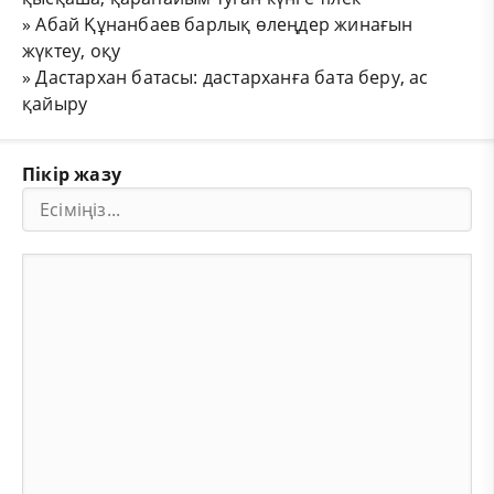
»
Абай Құнанбаев барлық өлеңдер жинағын
жүктеу, оқу
»
Дастархан батасы: дастарханға бата беру, ас
қайыру
Пікір жазу