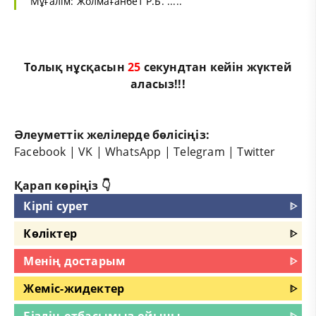
Мұғалім: Жолмағанбет Р.Б. .....
Толық нұсқасын
25
секундтан кейін жүктей
аласыз!!!
Әлеуметтік желілерде бөлісіңіз:
Facebook
|
VK
|
WhatsApp
|
Telegram
|
Twitter
Қарап көріңіз 👇
Кірпі сурет
ᐈ
Көліктер
ᐈ
Менің достарым
ᐈ
Жеміс-жидектер
ᐈ
Біздің отбасымыз ойыны
ᐈ