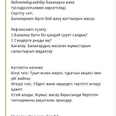
бейнелейді,кейбір балаларға жеке
түсіндіріліп,көмек көрсетіледі.
Сергіту сәті.
Балалармен бірге бой жазу жаттығуын жасау.
Рефлексивті-түзету
 Балалар бүгін біз қандай сурет салдық?
 Сендерге ұнады ма?
Бағалау. Балалардың жасаған жұмыстарын
салыстырып мадақтау
Күтілетін нәтиже:
Білуі тиіс: Туып өскен жерін, тұратын көшесі мен
үйі жайлы;
Игеруі тиіс: Үйдегі және көшедегі тәртіпті игеруі
қажет;
Істей алады: Жұмыс жасау барысында берілген
тапсырманы уақытылы орындау.