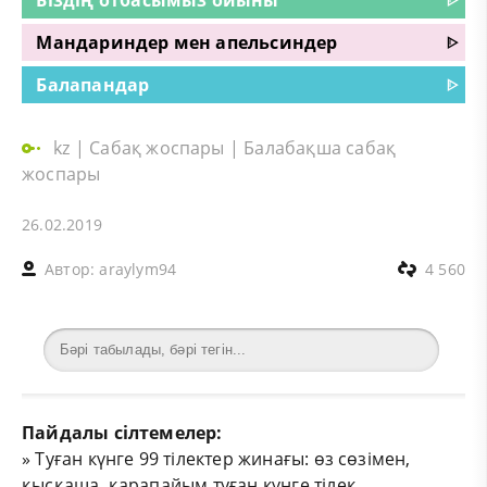
Мандариндер мен апельсиндер
ᐈ
Балапандар
ᐈ
kz
|
Сабақ жоспары
|
Балабақша сабақ
жоспары
26.02.2019
Автор:
araylym94
4 560
Пайдалы сілтемелер:
»
Туған күнге 99 тілектер жинағы: өз сөзімен,
қысқаша, қарапайым туған күнге тілек