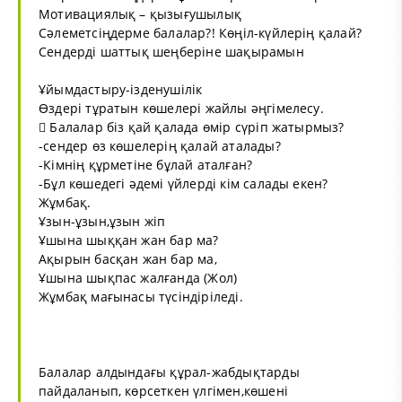
Мотивациялық – қызығушылық
Сәлеметсіңдерме балалар?! Көңіл-күйлерің қалай?
Сендерді шаттық шеңберіне шақырамын
Ұйымдастыру-ізденушілік
Өздері тұратын көшелері жайлы әңгімелесу.
 Балалар біз қай қалада өмір сүріп жатырмыз?
-сендер өз көшелерің қалай аталады?
-Кімнің құрметіне бұлай аталған?
-Бұл көшедегі әдемі үйлерді кім салады екен?
Жұмбақ.
Ұзын-ұзын,ұзын жіп
Ұшына шыққан жан бар ма?
Ақырын басқан жан бар ма,
Ұшына шықпас жалғанда (Жол)
Жұмбақ мағынасы түсіндіріледі.
Балалар алдындағы құрал-жабдықтарды
пайдаланып, көрсеткен үлгімен,көшені