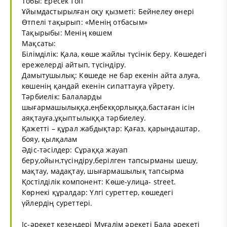
Тобы: Ересек топ
Ұйымдастырылған оқу қызметі: Бейнелеу өнері
Өтпелі тақырып: «Менің отбасым»
Тақырыбы: Менің көшем
Мақсаты:
Білімділік: Қала, көше жайлы түсінік беру. Көшедегі
ережелерді айтып, түсіндіру.
Дамытушылық: Көшеде не бар екенін айта алуға,
көшенің қандай екенін сипаттауға үйрету.
Тәрбиелік: Балаларды
шығармашылыққа,еңбекқорлыққа,бастаған ісін
аяқтауға,ұқыптылыққа тәрбиелеу.
Қажетті – құрал жабдықтар: Қағаз, қарындаштар,
бояу, қылқалам
Әдіс-тәсілдер: Сұраққа жауап
беру,ойын,түсіндіру,берілген тапсырманы шешу,
мақтау, мадақтау, шығармашылық тапсырма
Қостілділік компонент: Көше-улица- street.
Көрнекі құралдар: Үлгі суреттер, көшедегі
үйлердің суреттері.
Іс-әрекет кезеңдері Мұғалім әрекеті Бала әрекеті