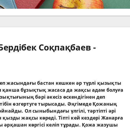
Бердібек Соқпақбаев -
еп жасындағы бастан кешкен әр түрлі қызықты
 қанша бұзықтық жасаса да жақсы адам болуға
зықтығының бәрі әкесіз өскендігінен деп
ртібін өзгертуге тырысады. Әңгімеде Қожаның
йнайды. Ол сыныбындағы үлгілі, тәртіпті әрі
 қызды жақсы көреді. Тіпті кей кездері Жанарға
 әрқашан көргісі келіп тұрады. Қожа жазушы