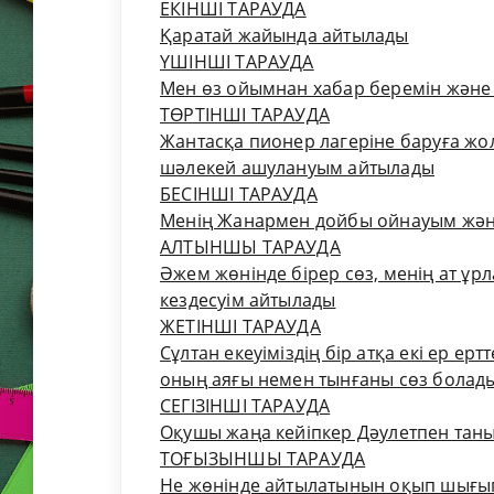
ЕКІНШІ ТАРАУДА
Қаратай жайында айтылады
ҮШІНШІ ТАРАУДА
Мен өз ойымнан хабар беремін және 
ТӨРТІНШІ ТАРАУДА
Жантасқа пионер лагеріне баруға жол
шәлекей ашулануым айтылады
БЕСІНШІ ТАРАУДА
Менің Жанармен дойбы ойнауым және
АЛТЫНШЫ ТАРАУДА
Әжем жөнінде бірер сөз, менің ат ұр
кездесуім айтылады
ЖЕТІНШІ ТАРАУДА
Сұлтан екеуіміздің бір атқа екі ер ер
оның аяғы немен тынғаны сөз болад
СЕГІЗІНШІ ТАРАУДА
Оқушы жаңа кейіпкер Дәулетпен тан
ТОҒЫЗЫНШЫ ТАРАУДА
Не жөнінде айтылатынын оқып шығып