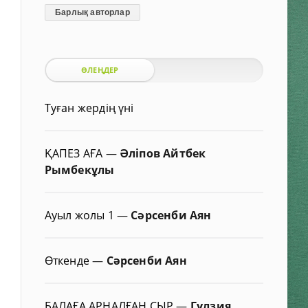
Барлық авторлар
ӨЛЕҢДЕР
Туған жердің үні
ҚАПЕЗ АҒА
—
Әліпов Айтбек
Рымбекұлы
Ауыл жолы 1
—
Сәрсенби Аян
Өткенде
—
Сәрсенби Аян
БАЛАҒА АРНАЛҒАН СЫР
—
Гүлзия