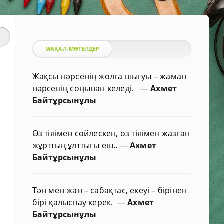
МАҚАЛ-МӘТЕЛДЕР
Жақсы нәрсенің жолға шығуы – жаман
нәрсенің соңынан келеді.
—
Ахмет
Байтұрсынұлы
Өз тілімен сөйлескен, өз тілімен жазған
жұрттың ұлттығы еш..
—
Ахмет
Байтұрсынұлы
Тән мен жан – сабақтас, екеуі – бірінен
бірі қалыспау керек.
—
Ахмет
Байтұрсынұлы