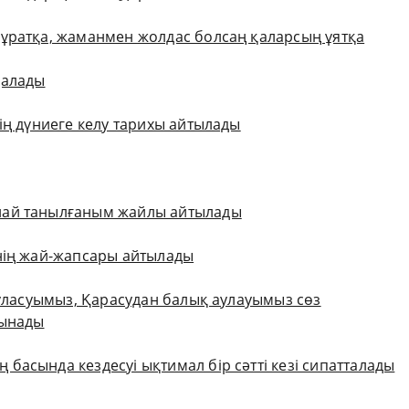
ұратқа, жаманмен жолдас болсаң қаларсың ұятқа
далады
ің дүниеге келу тарихы айтылады
лай танылғаным жайлы айтылады
нің жай-жапсары айтылады
туласуымыз, Қарасудан балық аулауымыз сөз
тынады
асында кездесуі ықтимал бір сәтті кезі сипатталады