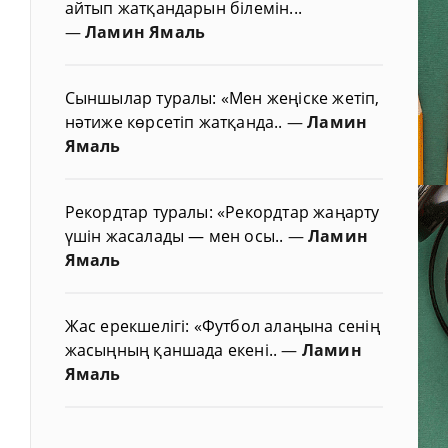
айтып жатқандарын білемін...
—
Ламин Ямаль
Сыншылар туралы: «Мен жеңіске жетіп,
нәтиже көрсетіп жатқанда..
—
Ламин
Ямаль
Рекордтар туралы: «Рекордтар жаңарту
үшін жасалады — мен осы..
—
Ламин
Ямаль
Жас ерекшелігі: «Футбол алаңына сенің
жасыңның қаншада екені..
—
Ламин
Ямаль