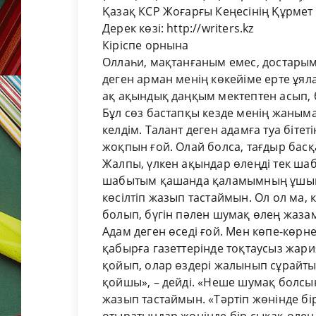
Қазақ КСР Жоғарғы Кеңесінің Құрмет
Дерек көзі: http://writers.kz
Кіріспе орнына
Оллаһи, мақтанғаным емес, достары
деген арман менің көкейіме ерте ұяла
ақ ақындық даңқым мектептен асып, 
Бұл сөз бастапқы кезде менің жаныма
келдім. Талант деген адамға туа біте
жоқпын ғой. Олай болса, тағдыр бас
Жалпы, үлкен ақындар өлеңді тек шаб
шабытым қа­шанда қаламымның ұшында
көсілтіп жазып тастаймын. Ол ол ма, к
болып, бүгін пәлен шумақ өлең жазам
Адам деген өседі ғой. Мен көпе-көрн
қабырға газет­терінде тоқтаусыз жар
қойып, олар өздері жалынып сұрайтын
қой­шы», – дейді. «Неше шумақ болсы
жазып тастаймын. «Тәр­тіп жөнінде бі