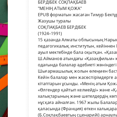
БЕРДІБЕК СОҚПАҚБАЕВ
"МЕНІҢ АТЫМ ҚОЖА"
EPUB форматын жасаған Тимур Бект
Жазушы туралы
СОҚПАҚБАЕВ БЕРДІБЕК
(1924–1991)
15 қазанда Алматы облысының Нарын
педагогикалық институтын, кейіннен 
ауыл мектебінде бала оқытқан. «Қаза
Ш.Айманов атындағы «Қазақфильм» к
одағында балалар әдебиеті жөніндегі
Шығармашылық жолын өлеңмен баста
Кейін балалар мен жасөспірімдерге а
кітаптарын ұсынды. «Менің атым Қожа
«Өлгендер қайтып келмейді» және «Қ
халықтарының және шетелдердің көпт
нұсқаға айналған. 1967 жылы Балала
қаласында (Франция) өткен халықара
(Б.Соқпақбаевтың сценарийі) арнаул