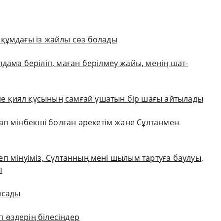
құмдағы із жайлы сөз болады
дама беріліп, маған берілмеу жайы, менің шат-
 қиял құсының самғай ұшатын бір шағы айтылады
лап мінбекші болған әрекетім және Сұлтанмен
ттеп мінуіміз, Сұлтанның мені шылым тартуға баулуы,
ы
ысады
 өздерің білесіңдер