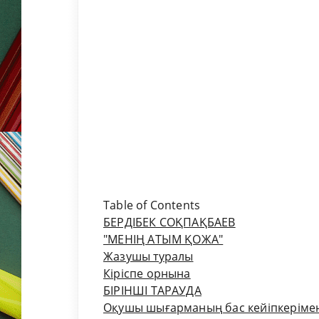
Table of Contents
БЕРДІБЕК СОҚПАҚБАЕВ
"МЕНІҢ АТЫМ ҚОЖА"
Жазушы туралы
Кіріспе орнына
БІРІНШІ ТАРАУДА
Оқушы шығарманың бас кейіпкерімен