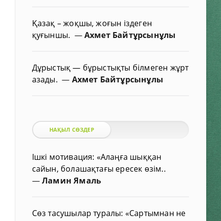
Қазақ – жоқшы, жоғын іздеген
қуғыншы.
—
Ахмет Байтұрсынұлы
Дұрыстық — бұрыстықты білмеген жұрт
азады.
—
Ахмет Байтұрсынұлы
НАҚЫЛ СӨЗДЕР
Ішкі мотивация: «Алаңға шыққан
сайын, болашақтағы ересек өзім..
—
Ламин Ямаль
Сөз тасушылар туралы: «Сартымнан не