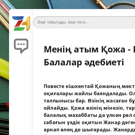
Менің атым Қожа - 
Балалар әдебиеті
Повесте кішкентай Қожаның мект
оқиғалары жайлы баяндалады. Ол
талпынысы бар. Өзінің жасаған бұ
ойлайды. Қожа өзінің мінезін, тә
балалық махаббаты да үлкен рөл о
сабағын үздік оқитын Жанар деген
арнап өлең де шығарады. Жанарды