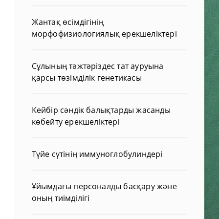
Жантақ өсімдігінің
морфофизиологиялық ерекшеліктері
Сұлының тәжтәріздес тат ауруына
қарсы төзімділік генетикасы
Кейбір сәндік балықтарды жасанды
көбейту ерекшеліктері
Түйе сүтінің иммуноглобулиндері
Ұйымдағы персоналды басқару және
оның тиімділігі