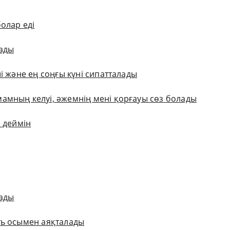
болар еді
лады
і және ең соңғы күні сипатталады
амның келуі, әжемнің мені қорғауы сөз болады
р деймін
рады
ть осымен аяқталады