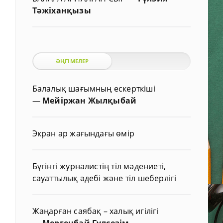
Тәжіханқызы
ӘҢГІМЕЛЕР
Балалық шағымның ескерткіші
—
Мейіржан Жылқыбай
Экран ар жағындағы өмір
Бүгінгі журналистің тіл мәдениеті,
сауаттылық әдебі және тіл шеберлігі
Жаңарған саябақ – халық игілігі
—
Мергенбай Гүлсезім