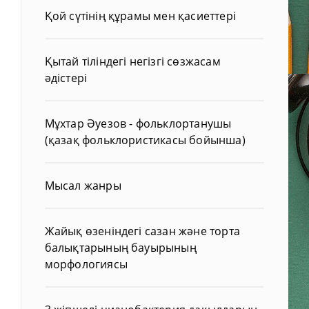
Қой сүтінің құрамы мен қасиеттері
Қытай тіліндегі негізгі сөзжасам
әдістері
Мұхтар Әуезов - фольклортанушы
(қазақ фольклористикасы бойынша)
Мысал жанры
Жайық өзеніндегі сазан және торта
балықтарының бауырының
морфологиясы