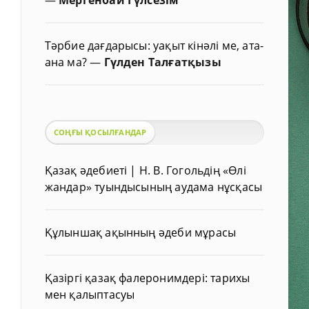
Тәрбие дағдарысы: уақыт кінәлі ме, ата-
ана ма?
—
Гүлден Талғатқызы
СОҢҒЫ ҚОСЫЛҒАНДАР
Қазақ әдебиеті | Н. В. Гогольдің «Өлі
жандар» туындысының аудама нұсқасы
Құлыншақ ақынның әдеби мұрасы
Қазіргі қазақ фалеронимдері: тарихы
мен қалыптасуы