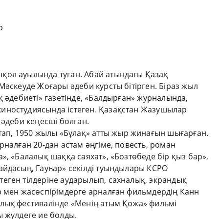
ұр
қол ауылында туған. Абай атындағы Қазақ
Мәскеуде Жоғары әдеби курсты бітірген. Біраз жыл
қ әдебиеті» газетінде, «Балдырған» журналында,
иностудиясында істеген. Қазақстан Жазушылар
 әдеби кеңесші болған.
п, 1950 жылы «Бұлақ» атты жыр жинағын шығарған.
рналған 20-дан астам әңгіме, повесть, роман
», «Балалық шаққа саяхат», «Бозтөбеде бір қыз бар»,
айдасың, Гауһар» секілді туындылары КСРО
еген тілдеріне аударылып, сахналық, экрандық
р мен жасөспірімдерге арналған фильмдердің Канн
лық фестивалінде «Менің атым Қожа» фильмі
ы жүлдеге ие болды.