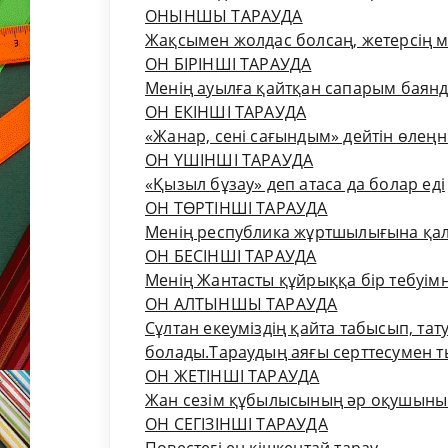
ОНЫНШЫ ТАРАУДА
Жақсымен жолдас болсаң, жетерсің м
ОН БІРІНШІ ТАРАУДА
Менің ауылға қайтқан сапарым баян
ОН ЕКІНШІ ТАРАУДА
«Жанар, сені сағындым» дейтін өлеңн
ОН ҮШІНШІ ТАРАУДА
«Қызыл бұзау» деп атаса да болар еді
ОН ТӨРТІНШІ ТАРАУДА
Менің республика жұртшылығына қа
ОН БЕСІНШІ ТАРАУДА
Менің Жантасты құйрыққа бір тебуім
ОН АЛТЫНШЫ ТАРАУДА
Сұлтан екеуміздің қайта табысып, та
болады.Тараудың аяғы серттесумен 
ОН ЖЕТІНШІ ТАРАУДА
Жан сезім құбылысының әр оқушының б
ОН СЕГІЗІНШІ ТАРАУДА