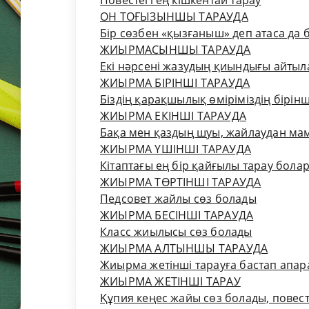
Повестегі ең кішкентай тарау
ОН ТОҒЫЗЫНШЫ ТАРАУДА
Бір сөзбен «қызғаныш» деп атаса да 
ЖИЫРМАСЫНШЫ ТАРАУДА
Екі нәрсені жазудың қиындығы айты
ЖИЫРМА БІРІНШІ ТАРАУДА
Біздің қарақшылық өміріміздің бірінш
ЖИЫРМА ЕКІНШІ ТАРАУДА
Бақа мен қаздың шуы, жайлаудан мам
ЖИЫРМА ҮШІНШІ ТАРАУДА
Кітаптағы ең бір қайғылы тарау бола
ЖИЫРМА ТӨРТІНШІ ТАРАУДА
Педсовет жайлы сөз болады
ЖИЫРМА БЕСІНШІ ТАРАУДА
Класс жиылысы сөз болады
ЖИЫРМА АЛТЫНШЫ ТАРАУДА
Жиырма жетінші тарауға бастап апа
ЖИЫРМА ЖЕТІНШІ ТАРАУ
Құпия кеңес жайы сөз болады, повес