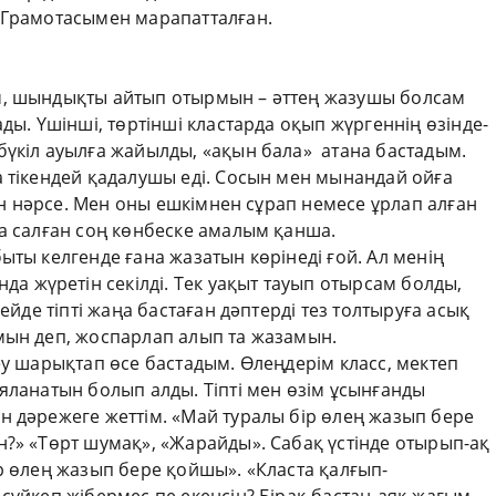
 Грамотасымен марапатталған.
м, шындықты айтып отырмын – әттең жазушы болсам
ды. Үшінші, төртінші кластарда оқып жүргеннің өзінде-
бүкіл ауылға жайылды, «ақын бала» атана бастадым.
 тікендей қада­лушы еді. Сосын мен мынандай ойға
тін нәрсе. Мен оны ешкімнен сұрап немесе ұрлап алған
қа салған соң көнбеске амалым қанша.
ыты келгенде ғана жазатын көрінеді ғой. Ал менің
 жүретін секілді. Тек уақыт тауып отырсам болды,
ейде тіпті жаңа бастаған дәптерді тез толтыруға асық
ын деп, жос­­парлап алып та жазамын.
еу шарықтап өсе бастадым. Өлеңдерім класс, мектеп
ияланатын болып алды. Тіпті мен өзім ұсынғанды
­ дә­режеге жеттім. «Май туралы бір өлең жазып бере
н?» «Төрт шумақ», «Жа­райды». Сабақ үстінде отырып-ақ
р өлең жазып бере қойшы». «Клас­­та қалғып­