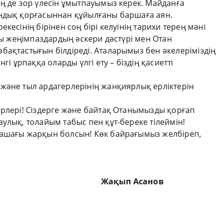
ң де зор үлесін ұмытпауымыз керек. Майданға
андық қорғасыннан құйылғаны баршаға аян.
кесінің бірінен соң бірі келуінің тарихи терең мәні
ағы жеңімпаздардың әскери дәстүрі мен Отан
бақтастығын білдіреді. Аталарымыз бен әкелеріміздің
гі ұрпаққа оларды үлгі ету – біздің қасиетті
және тыл ардагерлерінің жанқиярлық ерліктерін
ерлері! Сіздерге және байтақ Отанымызды қорғап
улық, толайым табыс пен құт-береке тілеймін!
лашағы жарқын болсын! Көк байрағымыз желбіреп,
сы Жақып Асанов