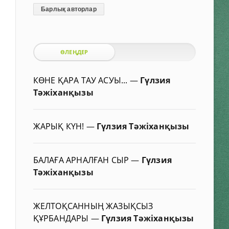
Барлық авторлар
ӨЛЕҢДЕР
КӨНЕ ҚАРА ТАУ АСУЫ...
—
Гүлзия
Тәжіханқызы
ЖАРЫҚ КҮН!
—
Гүлзия Тәжіханқызы
БАЛАҒА АРНАЛҒАН СЫР
—
Гүлзия
Тәжіханқызы
ЖЕЛТОҚСАННЫҢ ЖАЗЫҚСЫЗ
ҚҰРБАНДАРЫ
—
Гүлзия Тәжіханқызы