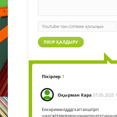
ПІКІР ҚАЛДЫРУ
Пікірлер
1
Оқырман Кара
07.05.2025 
Еккнриммлдддгхаггахшпрп
шхагжНдвғвзвзүчзнахпхшпзгчнчщеч