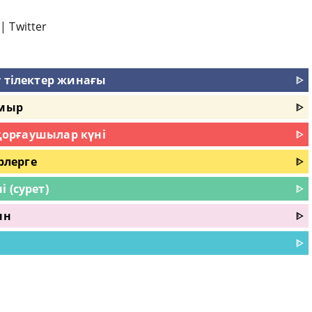
|
Twitter
у тілектер жинағы
ᐈ
амыр
ᐈ
 қорғаушылар күні
ᐈ
ерлерге
ᐈ
 (сурет)
ᐈ
ын
ᐈ
ᐈ