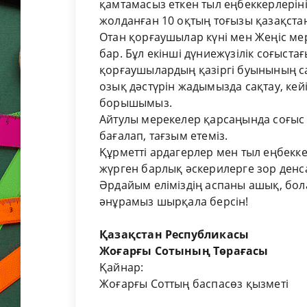
қамтамасыз еткен тыл еңбеккерлеріні
жолданған 10 оқтың тоғызы қазақст
Отан қорғаушылар күні мен Жеңіс мере
бар. Бұл екінші дүниежүзілік соғыст
қорғаушылардың қазіргі буынының са
озық дәстүрін жадымызда сақтау, кейін
борышымыз.
Айтулы мерекелер қарсаңында соғыс 
бағалап, тағзым етеміз.
Құрметті ардагерлер мен тыл еңбекк
жүрген барлық әскерилерге зор денса
Әрдайым еліміздің аспаны ашық, бо
әнұрамыз шырқала берсін!
Қазақстан Республикасы
Жоғарғы Сотының
Төраға
Қайнар:
Жоғарғы Соттың баспасөз қызметі