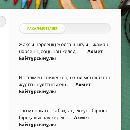
МАҚАЛ-МӘТЕЛДЕР
Жақсы нәрсенің жолға шығуы – жаман
нәрсенің соңынан келеді.
—
Ахмет
Байтұрсынұлы
Өз тілімен сөйлескен, өз тілімен жазған
жұрттың ұлттығы еш..
—
Ахмет
Байтұрсынұлы
Тән мен жан – сабақтас, екеуі – бірінен
бірі қалыспау керек.
—
Ахмет
Байтұрсынұлы