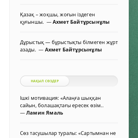
Қазақ – жоқшы, жоғын іздеген
қуғыншы.
—
Ахмет Байтұрсынұлы
Дұрыстық — бұрыстықты білмеген жұрт
азады.
—
Ахмет Байтұрсынұлы
НАҚЫЛ СӨЗДЕР
Ішкі мотивация: «Алаңға шыққан
сайын, болашақтағы ересек өзім..
—
Ламин Ямаль
Сөз тасушылар туралы: «Сартымнан не