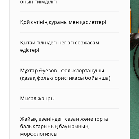
оның тиімділігі
Қой сүтінің құрамы мен қасиеттері
Қытай тіліндегі негізгі сөзжасам
әдістері
Мұхтар Әуезов - фольклортанушы
(қазақ фольклористикасы бойынша)
Мысал жанры
Жайық өзеніндегі сазан және торта
балықтарының бауырының
морфологиясы