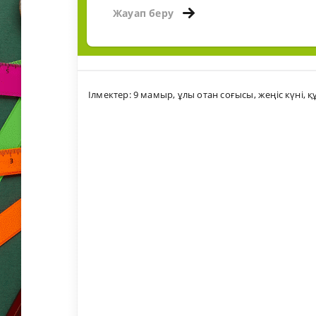
Жауап беру
Ілмектер:
9 мамыр
,
ұлы отан соғысы
,
жеңіс күні
,
қ