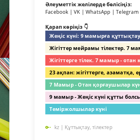
Әлеуметтік желілерде бөлісіңіз:
Facebook
|
VK
|
WhatsApp
|
Telegram
Қарап көріңіз 👇
Жеңіс күні: 9 мамырға құттықта
Жігіттер мейрамы тілектер. 7 м
Жігіттерге тілек. 7 мамыр - отан
23 ақпан: жігіттерге, азаматқа, 
7 Мамыр - Отан қорғаушылар күні
9 мамыр - Жеңіс күні құтты болс
Теміржолшылар күні
kz
|
Құттықтау, тілектер