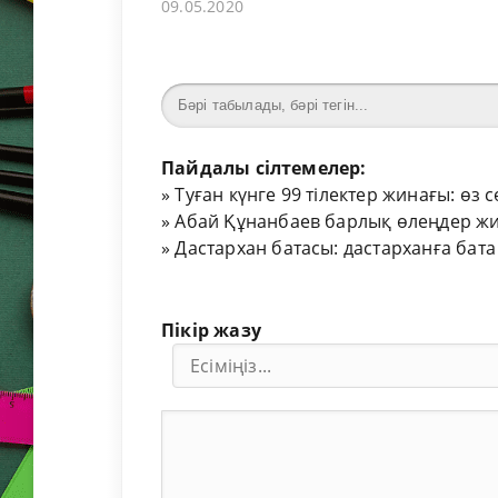
09.05.2020
Пайдалы сілтемелер:
»
Туған күнге 99 тілектер жинағы: өз 
»
Абай Құнанбаев барлық өлеңдер жи
»
Дастархан батасы: дастарханға бата
Пікір жазу