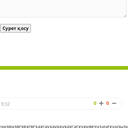
Сурет қосу
0
0
19:32
нзвнзвгхвхгвгэахгаүхаүхаүхахгагхчхняезчзнчғхчнзыз