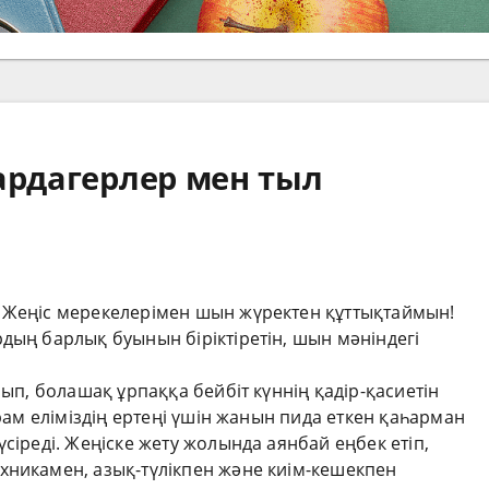
ардагерлер мен тыл
 Жеңіс мерекелерімен шын жүректен құттықтаймын!
дың барлық буынын біріктіретін, шын мәніндегі
рып, болашақ ұрпаққа бейбіт күннің қадір-қасиетін
йрам еліміздің ертеңі үшін жанын пида еткен қаһарман
сіреді. Жеңіске жету жолында аянбай еңбек етіп,
хникамен, азық-түлікпен және киім-кешекпен