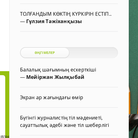
ТОЛҒАНДЫМ КӨКТІҢ КҮРКІРІН ЕСТІП..
—
Гүлзия Тәжіханқызы
ӘҢГІМЕЛЕР
Балалық шағымның ескерткіші
—
Мейіржан Жылқыбай
Экран ар жағындағы өмір
Бүгінгі журналистің тіл мәдениеті,
сауаттылық әдебі және тіл шеберлігі
нвзнвхнвғхвһүаұъаұъаъгчгъвъгаүъагъчғхчнхчхгчэггч