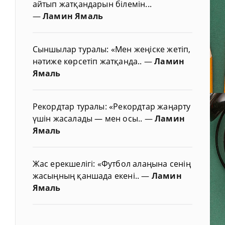
айтып жатқандарын білемін...
—
Ламин Ямаль
Сыншылар туралы: «Мен жеңіске жетіп,
нәтиже көрсетіп жатқанда..
—
Ламин
Ямаль
Рекордтар туралы: «Рекордтар жаңарту
үшін жасалады — мен осы..
—
Ламин
Ямаль
Жас ерекшелігі: «Футбол алаңына сенің
жасыңның қаншада екені..
—
Ламин
Ямаль