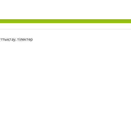
ұттықтау
,
тілектер