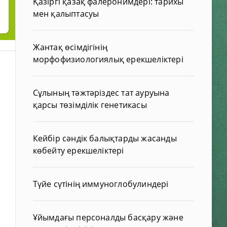
Қазіргі қазақ фалеронимдері: тарихы
мен қалыптасуы
Жантақ өсімдігінің
морфофизиологиялық ерекшеліктері
Сұлының тәжтәріздес тат ауруына
қарсы төзімділік генетикасы
Кейбір сәндік балықтарды жасанды
көбейту ерекшеліктері
Түйе сүтінің иммуноглобулиндері
Ұйымдағы персоналды басқару және