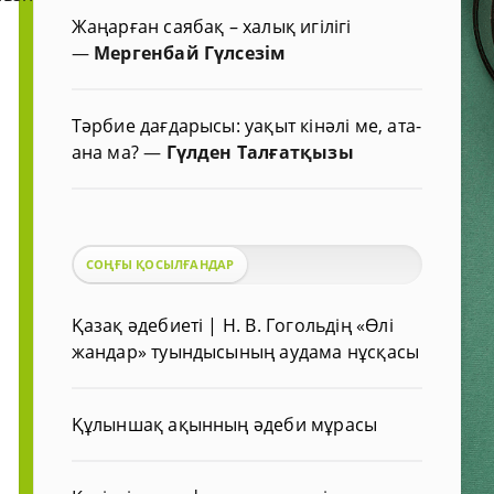
Жаңарған саябақ – халық игілігі
—
Мергенбай Гүлсезім
Тәрбие дағдарысы: уақыт кінәлі ме, ата-
ана ма?
—
Гүлден Талғатқызы
СОҢҒЫ ҚОСЫЛҒАНДАР
Қазақ әдебиеті | Н. В. Гогольдің «Өлі
жандар» туындысының аудама нұсқасы
Құлыншақ ақынның әдеби мұрасы