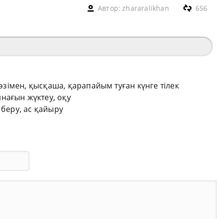
Автор:
zhararalikhan
656
сөзімен, қысқаша, қарапайым туған күнге тілек
нағын жүктеу, оқу
 беру, ас қайыру