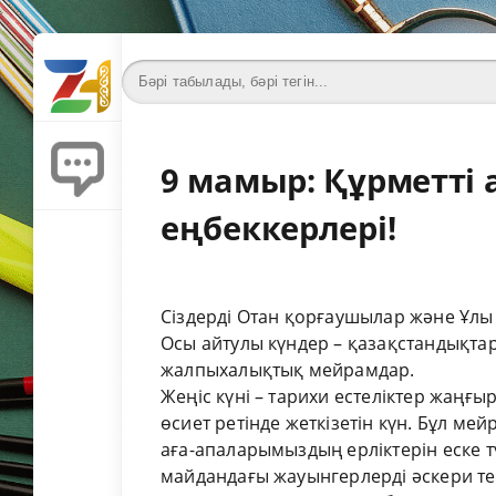
9 мамыр: Құрметті 
еңбеккерлері!
Сіздерді Отан қорғаушылар және Ұлы
Осы айтулы күндер – қазақстандықтар
жалпыхалықтық мейрамдар.
Жеңіс күні – тарихи естеліктер жаңғы
өсиет ретінде жеткізетін күн. Бұл ме
аға-апаларымыздың ерліктерін еске тү
майдандағы жауынгерлерді әскери те