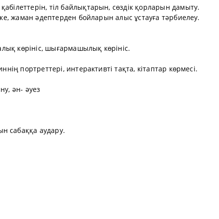
қабілеттерін, тіл байлықтарын, сөздік қорларын дамыту.
ікке, жаман әдептерден бойларын алыс ұстауға тәрбиелеу.
хналық көрініс, шығармашылық көрініс.
иннің портреттері, интерактивті тақта, кітаптар көрмесі.
ну, ән- әуез
н сабаққа аудару.