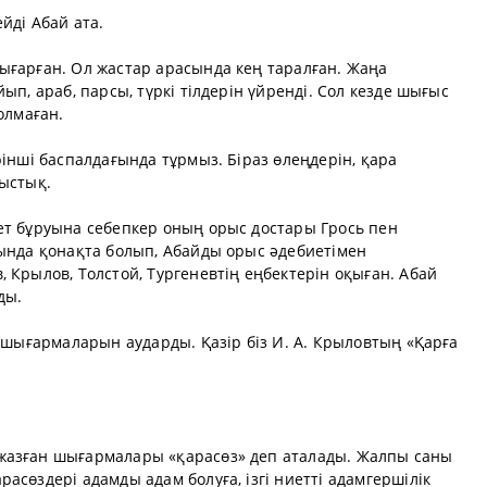
йді Абай ата.
ығарған. Ол жастар арасында кең таралған. Жаңа
ып, араб, парсы, түркі тілдерін үйренді. Сол кезде шығыс
олмаған.
рінші баспалдағында тұрмыз. Біраз өлеңдерін, қара
ныстық.
ет бұруына себепкер оның орыс достары Грось пен
лында қонақта болып, Абайды орыс әдебиетімен
 Крылов, Толстой, Тургеневтің еңбектерін оқыған. Абай
ды.
р шығармаларын аударды. Қазір біз И. А. Крыловтың «Қарға
жазған шығармалары «қарасөз» деп аталады. Жалпы саны
асөздері адамды адам болуға, ізгі ниетті адамгершілік