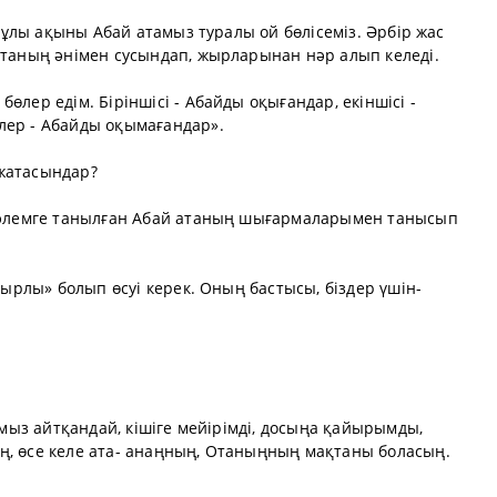
ың ұлы ақыны Абай атамыз туралы ой бөлісеміз. Әрбір жас
атаның әнімен сусындап, жырларынан нәр алып келеді.
өлер едім. Біріншісі - Абайды оқығандар, екіншісі -
лер - Абайды оқымағандар».
жатасындар?
ы әлемге танылған Абай атаның шығармаларымен танысып
 сырлы» болып өсуі керек. Оның бастысы, біздер үшін-
тамыз айтқандай, кішіге мейірімді, досыңа қайырымды,
ң, өсе келе ата- анаңның, Отаныңның мақтаны боласың.