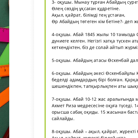
3- оқушы. Мынау тұрған Абайдың сурет
Өлең сөздің ұқсаған құдретіне.
Ақыл, қайрат, білімді тең ұстаған,
Өр Абайдың төтеген кім бетіне?- деп
4-оқушы. Абай 1845 жылы 10 тамызда
дүниеге келген. Негізгі хатқа түскен а
кеткендіктен, біз де солай айтып жүрмі
5-оқушы. Абайдың атасы Өскенбай дала
6-оқушы. Абайдың әкесі Өскенбайұлы 
беделді адамдардың бірі болған. Қарқ
шешендікпен, тапқырлықпен аты шық
7-оқушы. Абай 10-12 жас аралығында 
Ахмет Риза медресесіне оқуға түседі.
орысша сабақ оқиды. 15 жасынан бастап
сайлайды.
8-оқушы. Абай – ақыл, қайрат, жүректі 
Ақыл, қайрат, жүректі бірдей ұста,