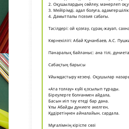
2. Оқушылардың сөйлеу, мәнерлеп оқу 
3. Мейірімді, адал болуға, адамгершіл
4. Дамытпалы поэзия сабағы.
Тәсілдері: ой қозғау, сұрақ-жауап, са
Көрнекілігі: Абай Құнанбаев, А.С. Пушк
Пәнаралық байланыс: ана тілі, дүниета
Сабақтың барысы
Ұйымдастыру кезеңі. Оқушылар назары
«Ата толғау» күйі қосылып тұрады.
Біреулерге болғанмен айдала,
Басын иіп тәу етеді бар дана.
Ұлы Абайды дүниеге әкелген,
Құдіретіңнен айналайын, сардала.
Мұғалімнің кіріспе сөзі