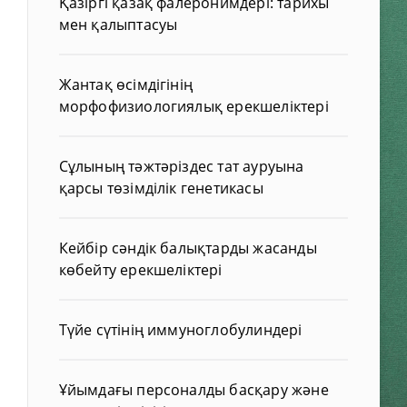
Қазіргі қазақ фалеронимдері: тарихы
мен қалыптасуы
Жантақ өсімдігінің
морфофизиологиялық ерекшеліктері
Сұлының тәжтәріздес тат ауруына
қарсы төзімділік генетикасы
Кейбір сәндік балықтарды жасанды
көбейту ерекшеліктері
Түйе сүтінің иммуноглобулиндері
Ұйымдағы персоналды басқару және