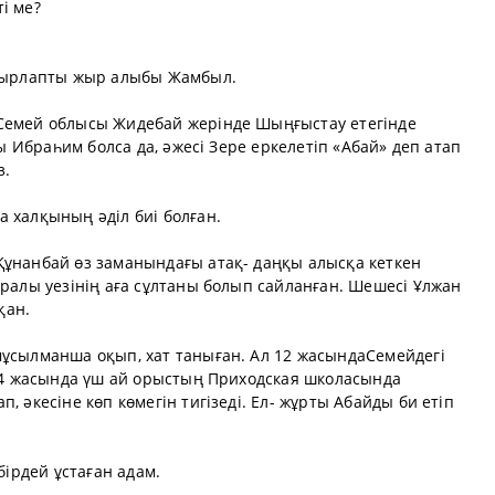
і ме?
 жырлапты жыр алыбы Жамбыл.
 Семей облысы Жидебай жерінде Шыңғыстау етегінде
ты Ибраһим болса да, әжесі Зере еркелетіп «Абай» деп атап
з.
 халқының әділ биі болған.
Құнанбай өз заманындағы атақ- даңқы алысқа кеткен
аралы уезінің аға сұлтаны болып сайланған. Шешесі Ұлжан
қан.
мұсылманша оқып, хат таныған. Ал 12 жасындаСемейдегі
 14 жасында үш ай орыстың Приходская школасында
, әкесіне көп көмегін тигізеді. Ел- жұрты Абайды би етіп
бірдей ұстаған адам.