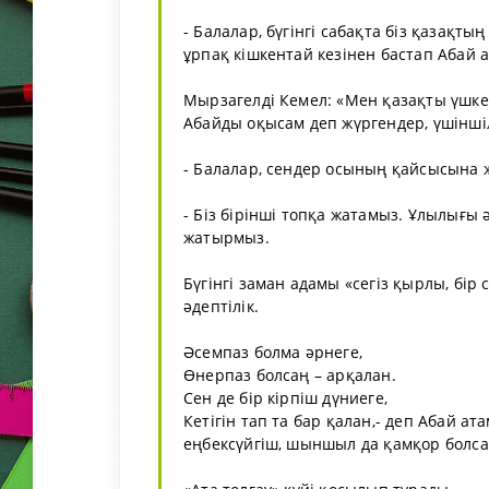
- Балалар, бүгінгі сабақта біз қазақт
ұрпақ кішкентай кезінен бастап Абай 
Мырзагелді Кемел: «Мен қазақты үшке б
Абайды оқысам деп жүргендер, үшінші
- Балалар, сендер осының қайсысына 
- Біз бірінші топқа жатамыз. Ұлылығ
жатырмыз.
Бүгінгі заман адамы «сегіз қырлы, бір
әдептілік.
Әсемпаз болма әрнеге,
Өнерпаз болсаң – арқалан.
Сен де бір кірпіш дүниеге,
Кетігін тап та бар қалан,- деп Абай а
еңбексүйгіш, шыншыл да қамқор болса