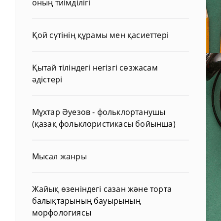
оның тиімділігі
Қой сүтінің құрамы мен қасиеттері
Қытай тіліндегі негізгі сөзжасам
әдістері
Мұхтар Әуезов - фольклортанушы
(қазақ фольклористикасы бойынша)
Мысал жанры
Жайық өзеніндегі сазан және торта
балықтарының бауырының
морфологиясы