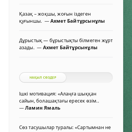
Қазақ – жоқшы, жоғын іздеген
қуғыншы.
—
Ахмет Байтұрсынұлы
Дұрыстық — бұрыстықты білмеген жұрт
азады.
—
Ахмет Байтұрсынұлы
НАҚЫЛ СӨЗДЕР
Ішкі мотивация: «Алаңға шыққан
сайын, болашақтағы ересек өзім..
—
Ламин Ямаль
Сөз тасушылар туралы: «Сартымнан не