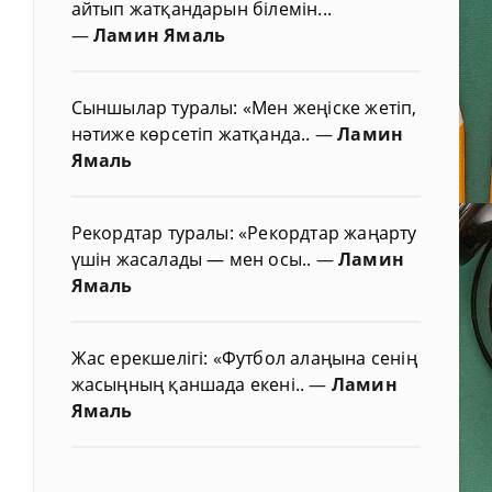
айтып жатқандарын білемін...
—
Ламин Ямаль
Сыншылар туралы: «Мен жеңіске жетіп,
нәтиже көрсетіп жатқанда..
—
Ламин
Ямаль
Рекордтар туралы: «Рекордтар жаңарту
үшін жасалады — мен осы..
—
Ламин
Ямаль
Жас ерекшелігі: «Футбол алаңына сенің
жасыңның қаншада екені..
—
Ламин
Ямаль