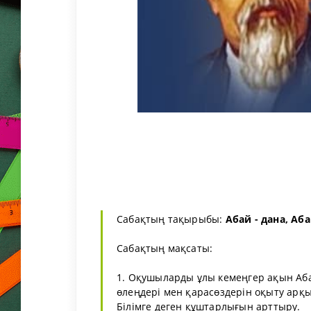
Сабақтың тақырыбы:
Абай - дана, Аба
Сабақтың мақсаты:
1. Оқушыларды ұлы кемеңгер ақын А
өлеңдері мен қарасөздерін оқыту арқы
Білімге деген құштарлығын арттыру.