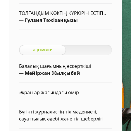
ТОЛҒАНДЫМ КӨКТІҢ КҮРКІРІН ЕСТІП..
—
Гүлзия Тәжіханқызы
ӘҢГІМЕЛЕР
Балалық шағымның ескерткіші
—
Мейіржан Жылқыбай
Экран ар жағындағы өмір
Бүгінгі журналистің тіл мәдениеті,
сауаттылық әдебі және тіл шеберлігі