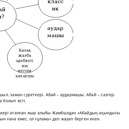
йшыл, заман суреткері. Абай – аудармашы. Абай – сазгер.
а болып өсті.
мері атанған жыр алыбы Жамбылдан «Абайдың ақындығы
ын ғана емес, ол ғұлама» деп жауап берген екен.