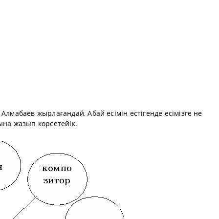
Алмабаев жырлағандай, Абай есімін естігенде есімізге не
ына жазып көрсетейік.