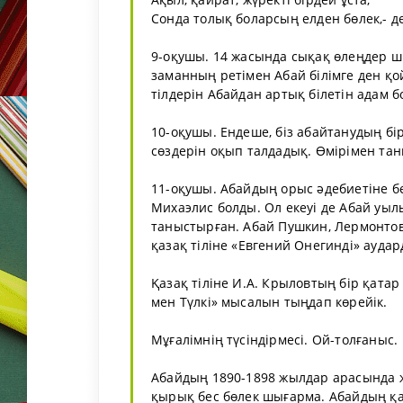
Сонда толық боларсың елден бөлек,- де
9-оқушы. 14 жасында сықақ өлеңдер ш
заманның ретімен Абай білімге ден қой
тілдерін Абайдан артық білетін адам б
10-оқушы. Ендеше, біз абайтанудың бі
сөздерін оқып талдадық. Өмірімен та
11-оқушы. Абайдың орыс әдебиетіне б
Михаэлис болды. Ол екеуі де Абай уы
таныстырған. Абай Пушкин, Лермонтов,
қазақ тіліне «Евгений Онегинді» аудар
Қазақ тіліне И.А. Крыловтың бір қата
мен Түлкі» мысалын тыңдап көрейік.
Мұғалімнің түсіндірмесі. Ой-толғаныс.
Абайдың 1890-1898 жылдар арасында 
қырық бес бөлек шығарма. Абайдың қар