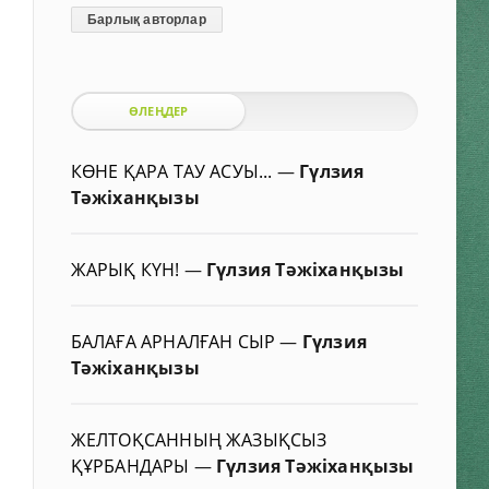
Барлық авторлар
ӨЛЕҢДЕР
КӨНЕ ҚАРА ТАУ АСУЫ...
—
Гүлзия
Тәжіханқызы
ЖАРЫҚ КҮН!
—
Гүлзия Тәжіханқызы
БАЛАҒА АРНАЛҒАН СЫР
—
Гүлзия
Тәжіханқызы
ЖЕЛТОҚСАННЫҢ ЖАЗЫҚСЫЗ
ҚҰРБАНДАРЫ
—
Гүлзия Тәжіханқызы