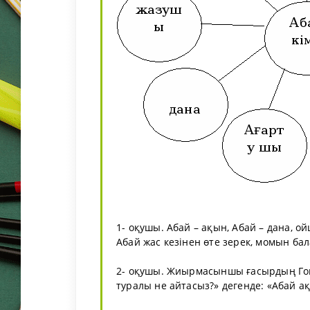
1- оқушы. Абай – ақын, Абай – дана, о
Абай жас кезінен өте зерек, момын бал
2- оқушы. Жиырмасыншы ғасырдың Го
туралы не айтасыз?» дегенде: «Абай ақ