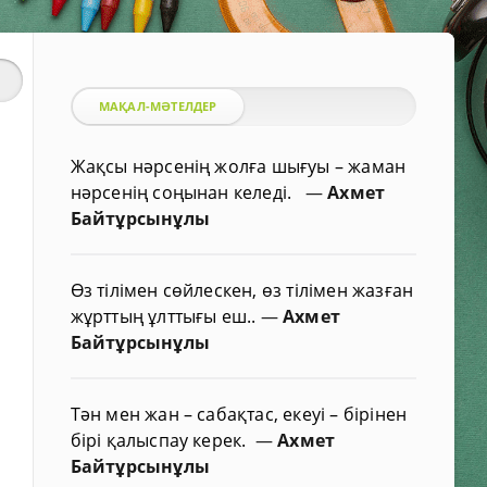
МАҚАЛ-МӘТЕЛДЕР
Жақсы нәрсенің жолға шығуы – жаман
нәрсенің соңынан келеді.
—
Ахмет
Байтұрсынұлы
Өз тілімен сөйлескен, өз тілімен жазған
жұрттың ұлттығы еш..
—
Ахмет
Байтұрсынұлы
Тән мен жан – сабақтас, екеуі – бірінен
бірі қалыспау керек.
—
Ахмет
Байтұрсынұлы