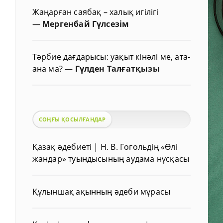
Жаңарған саябақ – халық игілігі
—
Мергенбай Гүлсезім
Тәрбие дағдарысы: уақыт кінәлі ме, ата-
ана ма?
—
Гүлден Талғатқызы
СОҢҒЫ ҚОСЫЛҒАНДАР
Қазақ әдебиеті | Н. В. Гогольдің «Өлі
жандар» туындысының аудама нұсқасы
Құлыншақ ақынның әдеби мұрасы