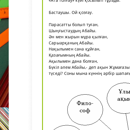
«Ата толғау» күйі қосылып тұрады.
Бастаушы. Ой қозғау.
Парасатты болып туған,
Шыңғыстаудың Абайы.
Ән мен жырын мұра қылған,
Сарыарқаның Абайы.
Нақылымен сана құйған,
Қазағымның Абайы.
Ақылымен дана болған,
Бүкіл әлем Абайы,- деп ақын Жұмағазы 
түседі? Соны мына күннің әрбір шапағ