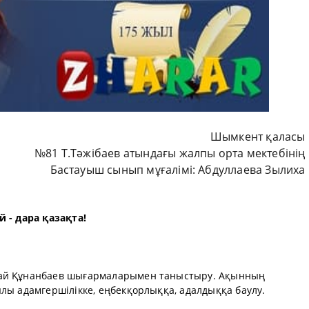
Шымкент қаласы
№81 Т.Тәжібаев атындағы жалпы орта мектебінің
Бастауыш сынып мұғалімі: Абдуллаева Зылиха
й - дара қазақта!
бай Құнанбаев шығармаларымен таныстыру. Ақынның
лы адамгершілікке, еңбекқорлыққа, адалдыққа баулу.