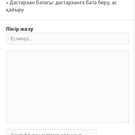
»
Дастархан батасы: дастарханға бата беру, ас
қайыру
Пікір жазу