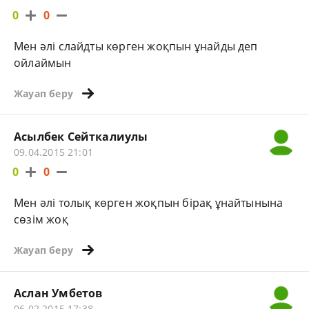
0
0
Мен әлі слайдты көрген жоқпын ұнайды деп
ойлаймын
Жауап беру
Асылбек Сейткалиулы
09.04.2015 21:01
0
0
Мен әлі толық көрген жоқпын бірақ ұнайтынына
сөзім жоқ
Жауап беру
Аслан Умбетов
06.02.2015 17:38