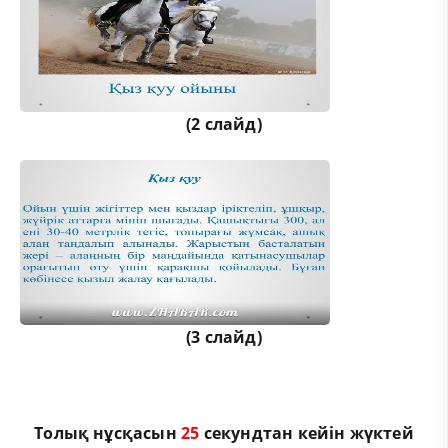
(2 слайд)
(3 слайд)
Толық нұсқасын
25
секундтан кейін жүктей