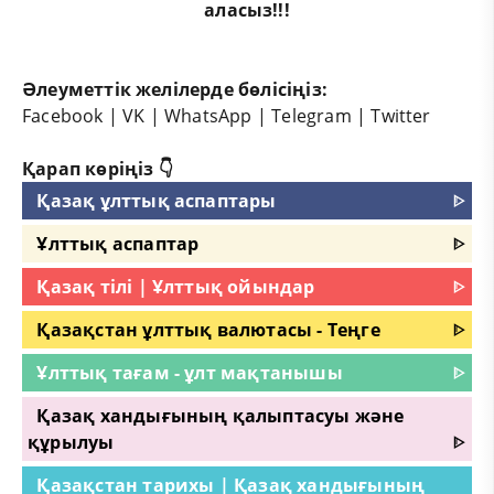
аласыз!!!
Әлеуметтік желілерде бөлісіңіз:
Facebook
|
VK
|
WhatsApp
|
Telegram
|
Twitter
Қарап көріңіз 👇
Қазақ ұлттық аспаптары
ᐈ
Ұлттық аспаптар
ᐈ
Қазақ тілі | Ұлттық ойындар
ᐈ
Қазақстан ұлттық валютасы - Теңге
ᐈ
Ұлттық тағам - ұлт мақтанышы
ᐈ
Қазақ хандығының қалыптасуы және
құрылуы
ᐈ
Қазақстан тарихы | Қазақ хандығының