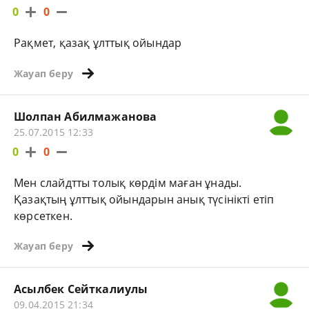
0
0
Рақмет, қазақ ұлттық ойындар
Жауап беру
Шолпан Абилмажанова
25.07.2015 12:33
0
0
Мен слайдтты толық көрдім маған ұнады.
Қазақтың ұлттық ойындарын анық түсінікті етіп
көрсеткен.
Жауап беру
Асылбек Сейткалиулы
09.04.2015 21:34