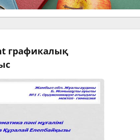
nt графикалық
ыс