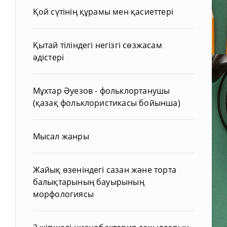
Қой сүтінің құрамы мен қасиеттері
Қытай тіліндегі негізгі сөзжасам
әдістері
Мұхтар Әуезов - фольклортанушы
(қазақ фольклористикасы бойынша)
Мысал жанры
Жайық өзеніндегі сазан және торта
балықтарының бауырының
морфологиясы