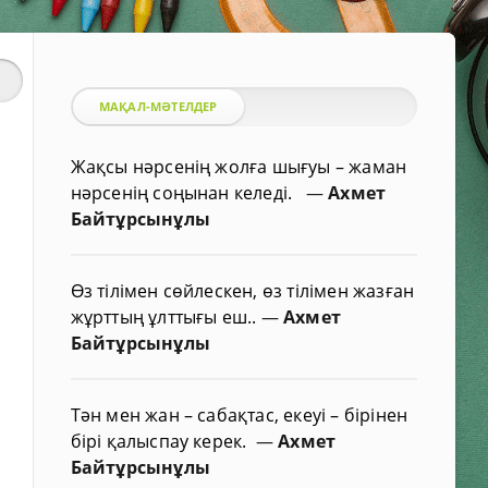
МАҚАЛ-МӘТЕЛДЕР
Жақсы нәрсенің жолға шығуы – жаман
нәрсенің соңынан келеді.
—
Ахмет
Байтұрсынұлы
Өз тілімен сөйлескен, өз тілімен жазған
жұрттың ұлттығы еш..
—
Ахмет
Байтұрсынұлы
Тән мен жан – сабақтас, екеуі – бірінен
бірі қалыспау керек.
—
Ахмет
Байтұрсынұлы