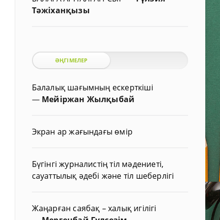
Тәжіханқызы
ӘҢГІМЕЛЕР
Балалық шағымның ескерткіші
—
Мейіржан Жылқыбай
Экран ар жағындағы өмір
Бүгінгі журналистің тіл мәдениеті,
сауаттылық әдебі және тіл шеберлігі
Жаңарған саябақ – халық игілігі
—
Мергенбай Гүлсезім