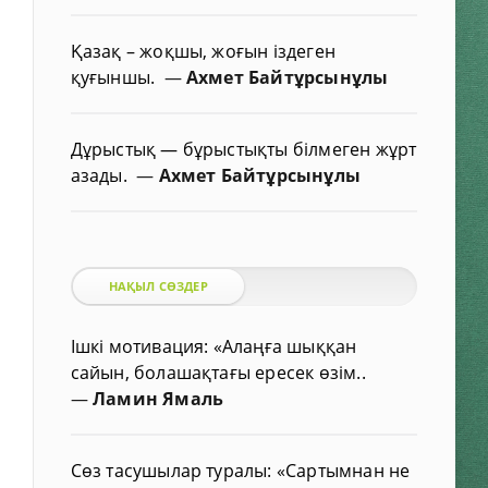
Қазақ – жоқшы, жоғын іздеген
қуғыншы.
—
Ахмет Байтұрсынұлы
Дұрыстық — бұрыстықты білмеген жұрт
азады.
—
Ахмет Байтұрсынұлы
НАҚЫЛ СӨЗДЕР
Ішкі мотивация: «Алаңға шыққан
сайын, болашақтағы ересек өзім..
—
Ламин Ямаль
Сөз тасушылар туралы: «Сартымнан не