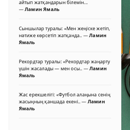
айтып жатқандарын білемін...
—
Ламин Ямаль
Сыншылар туралы: «Мен жеңіске жетіп,
нәтиже көрсетіп жатқанда..
—
Ламин
Ямаль
Рекордтар туралы: «Рекордтар жаңарту
үшін жасалады — мен осы..
—
Ламин
Ямаль
Жас ерекшелігі: «Футбол алаңына сенің
жасыңның қаншада екені..
—
Ламин
Ямаль