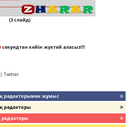
(3 слайд)
3
секундтан кейін жүктей аласыз!!!
|
Twitter
ық редакторымен жұмыс
ᐈ
қ редакторы
ᐈ
 редакторы
ᐈ