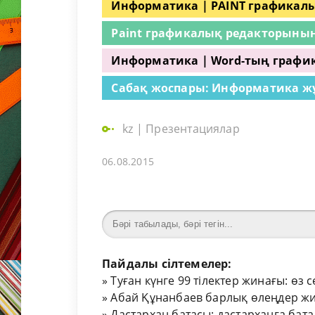
Информатика | PAINT графикал
Paint графикалық редакторыны
Информатика | Word-тың график
Сабақ жоспары: Информатика ж
kz
|
Презентациялар
06.08.2015
Пайдалы сілтемелер:
»
Туған күнге 99 тілектер жинағы: өз 
»
Абай Құнанбаев барлық өлеңдер жи
»
Дастархан батасы: дастарханға бата