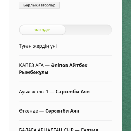
Барлық авторлар
ӨЛЕҢДЕР
Туған жердің үні
ҚАПЕЗ АҒА
—
Әліпов Айтбек
Рымбекұлы
Ауыл жолы 1
—
Сәрсенби Аян
Өткенде
—
Сәрсенби Аян
БАЛАҒА АРНАЛҒАН СЫР
—
Гүлзия