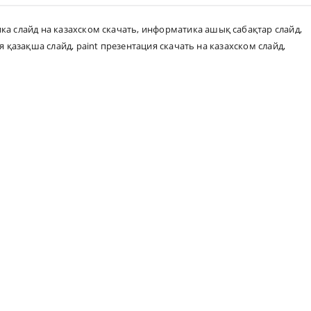
а слайд на казахском скачать
,
информатика ашық сабақтар слайд
,
я қазақша слайд
,
paint презентация скачать на казахском слайд
,