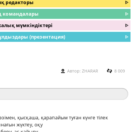
ық редакторы
ᐈ
ң командалары
ᐈ
алық мүмкіндіктері
ᐈ
ұлдыздары (презентация)
ᐈ
Автор:
ZHARAR
8 009
сөзімен, қысқаша, қарапайым туған күнге тілек
нағын жүктеу, оқу
 беру, ас қайыру