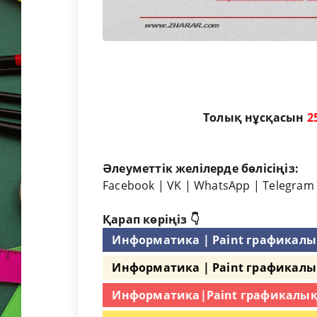
Толық нұсқасын
2
Әлеуметтік желілерде бөлісіңіз:
Facebook
|
VK
|
WhatsApp
|
Telegram
Қарап көріңіз 👇
Информатика | Paint графикал
Информатика | Paint графикалы
Информатика|Paint графикалық