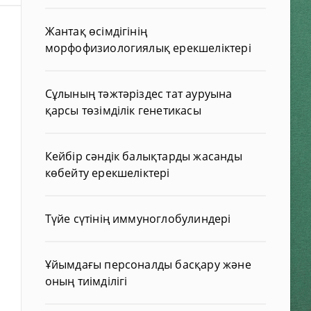
Жантақ өсімдігінің
морфофизиологиялық ерекшеліктері
Сұлының тәжтәріздес тат ауруына
қарсы төзімділік генетикасы
Кейбір сәндік балықтарды жасанды
көбейту ерекшеліктері
Түйе сүтінің иммуноглобулиндері
Ұйымдағы персоналды басқару және
оның тиімділігі