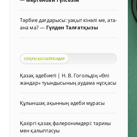
Тәрбие дағдарысы: уақыт кінәлі ме, ата-
ана ма?
—
Гүлден Талғатқызы
СОҢҒЫ ҚОСЫЛҒАНДАР
Қазақ әдебиеті | Н. В. Гогольдің «Өлі
жандар» туындысының аудама нұсқасы
Құлыншақ ақынның әдеби мұрасы
Қазіргі қазақ фалеронимдері: тарихы
мен қалыптасуы