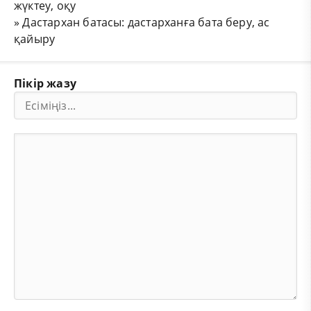
жүктеу, оқу
»
Дастархан батасы: дастарханға бата беру, ас
қайыру
Пікір жазу