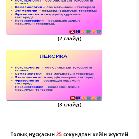
(2 слайд)
(3 слайд)
Толық нұсқасын
25
секундтан кейін жүктей