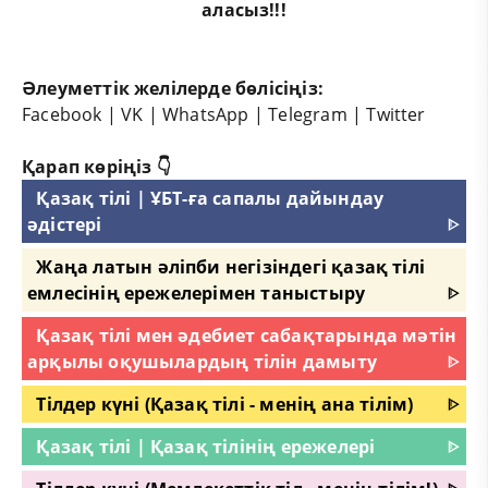
аласыз!!!
Әлеуметтік желілерде бөлісіңіз:
Facebook
|
VK
|
WhatsApp
|
Telegram
|
Twitter
Қарап көріңіз 👇
Қазақ тілі | ҰБТ-ға сапалы дайындау
әдістері
ᐈ
Жаңа латын әліпби негізіндегі қазақ тілі
емлесінің ережелерімен таныстыру
ᐈ
Қазақ тілі мен әдебиет сабақтарында мәтін
арқылы оқушылардың тілін дамыту
ᐈ
Тілдер күні (Қазақ тілі - менің ана тілім)
ᐈ
Қазақ тілі | Қазақ тілінің ережелері
ᐈ