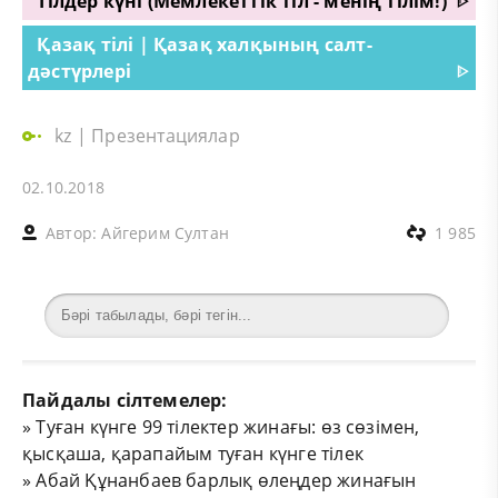
Тілдер күні (Мемлекеттік тіл - менің тілім!)
ᐈ
Қазақ тілі | Қазақ халқының салт-
дәстүрлері
ᐈ
kz
|
Презентациялар
02.10.2018
Автор:
Айгерим Султан
1 985
Пайдалы сілтемелер:
»
Туған күнге 99 тілектер жинағы: өз сөзімен,
қысқаша, қарапайым туған күнге тілек
»
Абай Құнанбаев барлық өлеңдер жинағын