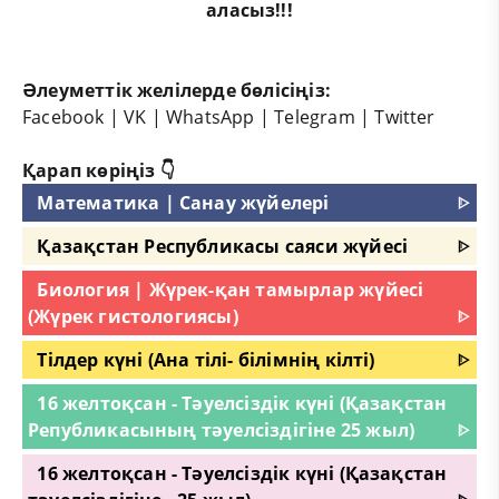
аласыз!!!
Әлеуметтік желілерде бөлісіңіз:
Facebook
|
VK
|
WhatsApp
|
Telegram
|
Twitter
Қарап көріңіз 👇
Математика | Санау жүйелері
ᐈ
Қазақстан Республикасы саяси жүйесі
ᐈ
Биология | Жүрек-қан тамырлар жүйесі
(Жүрек гистологиясы)
ᐈ
Тілдер күні (Ана тілі- білімнің кілті)
ᐈ
16 желтоқсан - Тәуелсіздік күні (Қазақстан
Републикасының тәуелсіздігіне 25 жыл)
ᐈ
16 желтоқсан - Тәуелсіздік күні (Қазақстан