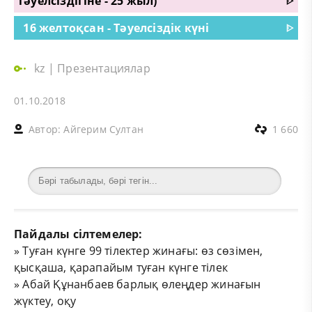
тәуелсіздігіне - 25 жыл)
ᐈ
16 желтоқсан - Тәуелсіздік күні
ᐈ
kz
|
Презентациялар
01.10.2018
Автор:
Айгерим Султан
1 660
Пайдалы сілтемелер:
»
Туған күнге 99 тілектер жинағы: өз сөзімен,
қысқаша, қарапайым туған күнге тілек
»
Абай Құнанбаев барлық өлеңдер жинағын
жүктеу, оқу