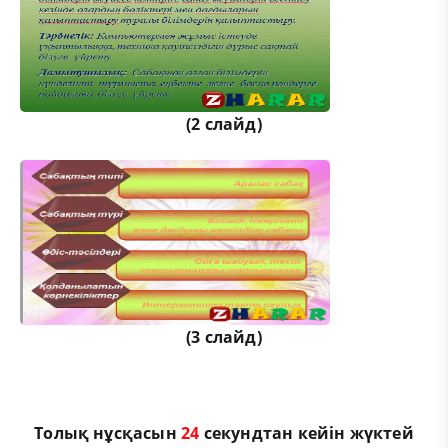
(2 слайд)
(3 слайд)
Толық нұсқасын
24
секундтан кейін жүктей