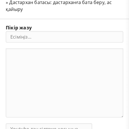
»
Дастархан батасы: дастарханға бата беру, ас
қайыру
Пікір жазу