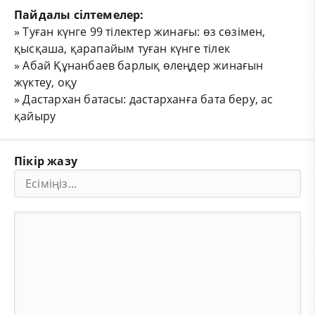
Пайдалы сілтемелер:
»
Туған күнге 99 тілектер жинағы: өз сөзімен,
қысқаша, қарапайым туған күнге тілек
»
Абай Құнанбаев барлық өлеңдер жинағын
жүктеу, оқу
»
Дастархан батасы: дастарханға бата беру, ас
қайыру
Пікір жазу