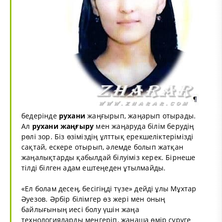
бедерінде
рухани
жаңғырып, жаңарып отырады.
Ал
рухани жаңғыру
мен жаңаруда білім берудің
рөлі зор. Біз өзіміздің ұлттық ерекшеліктерімізді
сақтай, ескере отырып, әлемде болып жатқан
жаңалықтарды қабылдай білуіміз керек. Бірнеше
тілді білген адам ештеңеден ұтылмайды.
«Ел болам десең, бесігіңді түзе» дейді ұлы Мұхтар
Әуезов. Әрбір білімгер өз жері мен оның
байлығының иесі болу үшін жаңа
технологияларды меңгеріп, жаңаша өмір сүруге