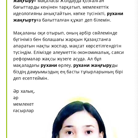
жаңғыру
» мақаласы Жолдауда қозғалған
бағыттарды кеңінен тарқатып, мемлекеттік
идеологияны анықтайтын, көпке түсінікті,
рухани
жаңғырту
ға бағытталған құжат деп білемін.
Мақаланы оқи отырып, оның әрбір сөйлемінде
бүгініміз бен болашағы жарқын Қазақстанға
апаратын нақты жоспар, мақсат көрсетілгендігін
түсіндім. Елімізде әлеуметтік-экономикалық, саяси
реформалар жақсы жүзеге асуда. Ал бұл
мақаладағы
рухани
өрлеу,
рухани жаңғыру
ды
біздің дамуымыздың ең басты тұғырларының бірі
деп есептеймін.
Әр халық,
әр
мемлекет
ғасырлар