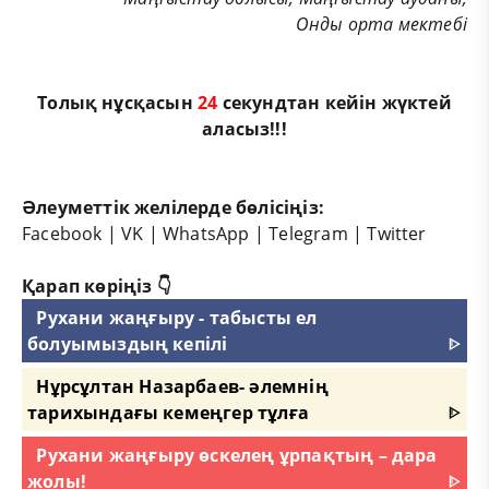
Онды орта мектебі
Толық нұсқасын
23
секундтан кейін жүктей
аласыз!!!
Әлеуметтік желілерде бөлісіңіз:
Facebook
|
VK
|
WhatsApp
|
Telegram
|
Twitter
Қарап көріңіз 👇
Рухани жаңғыру - табысты ел
болуымыздың кепілі
ᐈ
Нұрсұлтан Назарбаев- әлемнің
тарихындағы кемеңгер тұлға
ᐈ
Рухани жаңғыру өскелең ұрпақтың – дара
жолы!
ᐈ