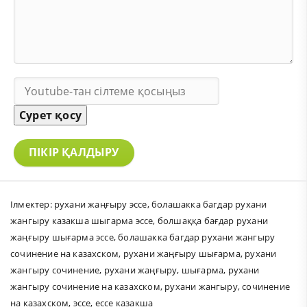
Сурет қосу
ПІКІР ҚАЛДЫРУ
Ілмектер:
рухани жаңғыру эссе
,
болашакка багдар рухани
жангыру казакша шыгарма эссе
,
болшаққа бағдар рухани
жаңғыру шығарма эссе
,
болашакка багдар рухани жангыру
сочинение на казахском
,
рухани жаңғыру шығарма
,
рухани
жангыру сочинение
,
рухани жаңғыру
,
шығарма
,
рухани
жангыру сочинение на казахском
,
рухани жангыру
,
сочинение
на казахском
,
эссе
,
ессе казакша