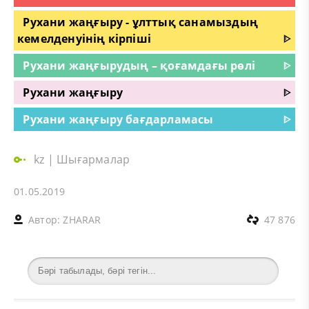
Рухани жаңғыру - ұлттық санамыздың
кемелденуінің кірпіші
ᐈ
Рухани жаңғырудың – қоғамдағы рөлі
ᐈ
Рухани жаңғыру
ᐈ
Руxани жаңғыру бағдарламасы
ᐈ
kz
|
Шығармалар
01.05.2019
Автор:
ZHARAR
47 876