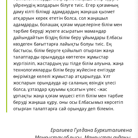
үйренудің жолдарын білуге тиіс. Егер қоғамның
даму кілті білімді адамдардың жаңаша қызмет
атқаруын керек ететін болса, сол жаңашыл
адамдарды, болашақ қоғам мүшелеріне білім мен
тәрбие беруді жүзеге асыратын мамандар
дайындайтын біздің білім беру ұйымдары Елбасы
көздеген бағыттарға лайықты болуы тиіс. Ең
бастысы, білім беруге қойылып отырған жаңа
талаптарды орындауда көптеген жұмыстар
жүргізіліп, жастардың үш тілде білім алуына, жаңа
технологияларды білім беру жүйесіне енгізуде
өңірімізде келелі жұмыстар атқарылуда. Ұлт
жоспарын орындауда әр саланың өзіндік үлесі
болса, ұзтаздар қауымы қосатын үлес –жас
ұрпақты жаңа қоғам мүшесі етіп білім мен тәрбие
беруді жаңаша құру, оны осы Елбасымыз көрсетіп
отырған талаптарға сай орындау деп білемін.
Ералиева Гулдана Буркиталиевна
Маңғыстау облысы, Маңғыстау ауданы,