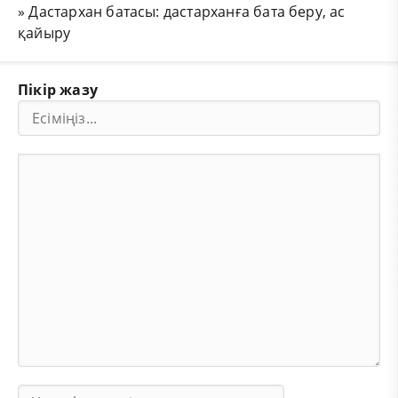
»
Дастархан батасы: дастарханға бата беру, ас
қайыру
Пікір жазу