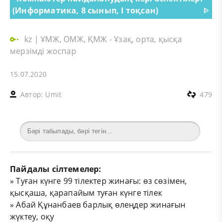
(Информатика, 8 сынып, I тоқсан)
ᐈ
kz
|
ҰМЖ, ОМЖ, ҚМЖ - Ұзақ, орта, қысқа
мерзімді жоспар
15.07.2020
Автор:
Umit
479
Пайдалы сілтемелер:
»
Туған күнге 99 тілектер жинағы: өз сөзімен,
қысқаша, қарапайым туған күнге тілек
»
Абай Құнанбаев барлық өлеңдер жинағын
жүктеу, оқу