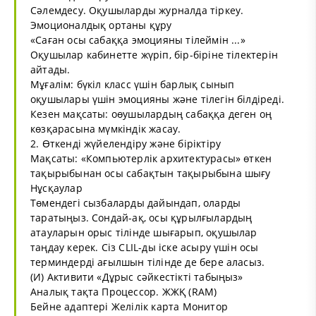
Сәлемдесу. Оқушыларды журналда тіркеу.
Эмоционалдық ортаны құру
«Саған осы сабаққа эмоцияны тілеймін ...»
Оқушылар кабинетте жүріп, бір-біріне тілектерін
айтады.
Мұғалім: бүкіл класс үшін барлық сынып
оқушылары үшін эмоцияны және тілегін білдіреді.
Кезен мақсаты: оөушылардың сабаққа деген оң
көзқарасына мүмкіндік жасау.
2. Өткенді жүйелендіру және біріктіру
Мақсаты: «Компьютерлік архитектурасы» өткен
тақырыбынан осы сабақтын тақырыбына шығу
Нұсқаулар
Төмендегі сызбаларды дайындап, оларды
таратыңыз. Сондай-ақ, осы құрылғылардың
атауларын орыс тілінде шығарып, оқушылар
таңдау керек. Сіз CLIL-ды іске асыру үшін осы
терминдерді ағылшын тілінде де бере аласыз.
(И) Активити «Дұрыс сәйкестікті табыңыз»
Аналық тақта Процессор. ЖЖҚ (RAM)
Бейне адаптері Желілік карта Монитор