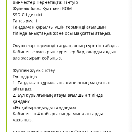
Винчестер Пернетақта; Тінтуір.
Жүйелік блок; Қуат көзі ROM
SSD Cd дискісі
Тапсырма 1
Таңдалған құрылғы үшін терминді ағылшын
тілінде анықтаңыз және осы мақсатты атаңыз.
Оқушылар терминді таңдап, оның суретін табады.
Кабинетте жасырын суреттер бар, оларды алдын
ала жасырып қойыңыз.
Жұппен жұмыс істеу
Түсіндіріңіз
1. Таңдалған құрылғыны және оның мақсатын
айтыңыз.
2. Бұл құрылғының атауы ағылшын тілінде
қандай?
«Өз қабырғаңызды таңдаңыз»
Кабинеттін 4 қабырғасында мына аттарды
жазыңыз.