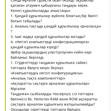
Сонда мұғалім сұрақты оқып береді, оқушылар
қалаған атаумен қабырғаны таңдауы керек.
Келесі құрылғыларды анықтаңыз:
1. Қандай құрылғылар жүйелік блоктың бір бөлігі
болып табылады?
2. Аналық тақтада қандай құрылғылар орналасқан
?
3. Ішкі жадқа қандай құрылғылар жатады?
4. «Негізгі компьютерді конфигурациялауға»
қандай құрылғылар кіреді?
Әрбір оқушылардың үлестірілуінен кейін кері
байланыс беріледі.
1. Студенттерді таңдаған құрылғыға сәйкес
топтарға бөлуге кеңес беріңіз.
«Компьютердің негізгі конфигурациясы»
«Аналық тақта компоненттері»
«Ақпаратты сақтауға арналған құрылғылар»
Мұғалім:
Таңдалған сызбаларды тексеріңіз, сіз топтарға
бөлінесіз бе. Неліктен RAM және ROM ақпаратты
сақтауға арналған құрылғыға жатқызылмайды?
Оқушылар суреттерді топтарға бөлудің