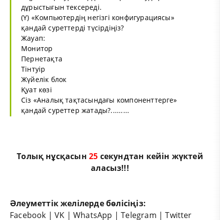
дұрыстығын тексереді.
(Y) «Компьютердің негізгі конфигурациясы»
қандай суреттерді түсірдіңіз?
Жауап:
Монитор
Пернетақта
Тінтуір
Жүйелік блок
Қуат көзі
Сіз «Аналық тақтасындағы компоненттерге»
қандай суреттер жатады?.........
Толық нұсқасын
25
секундтан кейін жүктей
аласыз!!!
Әлеуметтік желілерде бөлісіңіз:
Facebook
|
VK
|
WhatsApp
|
Telegram
|
Twitter