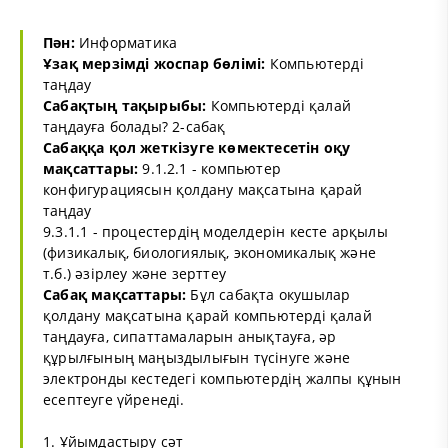
Пән:
Информатика
Ұзақ мерзімді жоспар бөлімі:
Компьютерді
таңдау
Сабақтың тақырыбы:
Компьютерді қалай
таңдауға болады? 2-сабақ
Сабаққа қол жеткізуге көмектесетін оқу
мақсаттары:
9.1.2.1 - компьютер
конфигурациясын қолдану мақсатына қарай
таңдау
9.3.1.1 - процестердің моделдерін кесте арқылы
(физикалық, биологиялық, экономикалық және
т.б.) әзірлеу және зерттеу
Сабақ мақсаттары:
Бұл сабақта окушылар
қолдану мақсатына қарай компьютерді қалай
таңдауға, сипаттамаларын анықтауға, әр
құрылғының маңыздылығын түсінуге және
электронды кестедегі компьютердің жалпы құнын
есептеуге үйренеді.
1. Ұйымдастыру сәт