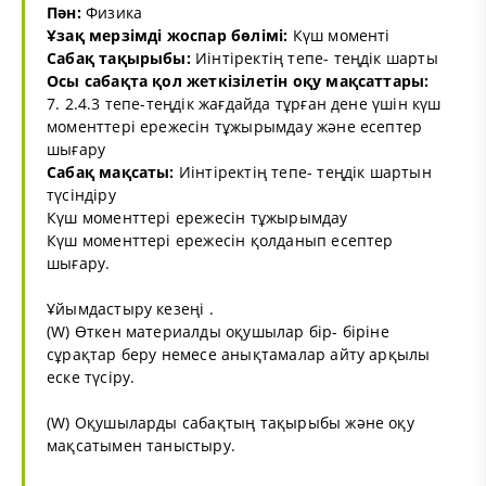
Пән:
Физика
Ұзақ мерзімді жоспар бөлімі:
Күш моменті
Сабақ тақырыбы:
Иінтіректің тепе- теңдік шарты
Осы сабақта қол жеткізілетін оқу мақсаттары:
7. 2.4.3 тепе-теңдік жағдайда тұрған дене үшін күш
моменттері ережесін тұжырымдау және есептер
шығару
Сабақ мақсаты:
Иінтіректің тепе- теңдік шартын
түсіндіру
Күш моменттері ережесін тұжырымдау
Күш моменттері ережесін қолданып есептер
шығару.
Ұйымдастыру кезеңі .
(W) Өткен материалды оқушылар бір- біріне
сұрақтар беру немесе анықтамалар айту арқылы
еске түсіру.
(W) Оқушыларды сабақтың тақырыбы және оқу
мақсатымен таныстыру.