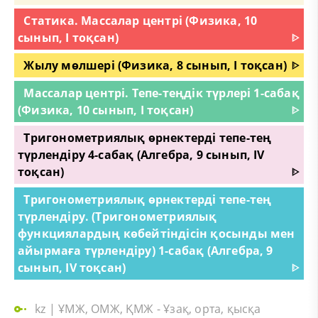
Статика. Массалар центрі (Физика, 10
сынып, I тоқсан)
ᐈ
Жылу мөлшері (Физика, 8 сынып, I тоқсан)
ᐈ
Массалар центрі. Тепе-теңдік түрлері 1-сабақ
(Физика, 10 сынып, I тоқсан)
ᐈ
Тригонометриялық өрнектерді тепе-тең
түрлендіру 4-сабақ (Алгебра, 9 сынып, IV
тоқсан)
ᐈ
Тригонометриялық өрнектерді тепе-тең
түрлендіру. (Тригонометриялық
функциялардың көбейтіндісін қосынды мен
айырмаға түрлендіру) 1-сабақ (Алгебра, 9
сынып, IV тоқсан)
ᐈ
kz
|
ҰМЖ, ОМЖ, ҚМЖ - Ұзақ, орта, қысқа