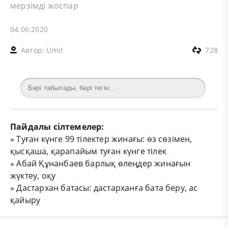
мерзімді жоспар
04.06.2020
Автор:
Umit
728
Пайдалы сілтемелер:
»
Туған күнге 99 тілектер жинағы: өз сөзімен,
қысқаша, қарапайым туған күнге тілек
»
Абай Құнанбаев барлық өлеңдер жинағын
жүктеу, оқу
»
Дастархан батасы: дастарханға бата беру, ас
қайыру