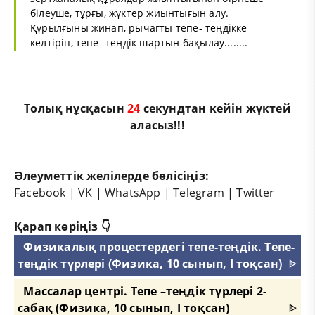
білеуше, тұрғы, жүктер жиынтығын алу.
Құрылғыны жинап, рычагты тепе- теңдікке
келтіріп, тепе- теңдік шартын бақылау........
Толық нұсқасын
24
секундтан кейін жүктей
аласыз!!!
Әлеуметтік желілерде бөлісіңіз:
Facebook
|
VK
|
WhatsApp
|
Telegram
|
Twitter
Қарап көріңіз 👇
Физикалық процестердегі тепе-теңдік. Тепе-
теңдік түрлері (Физика, 10 сынып, I тоқсан)
ᐈ
Массалар центрі. Тепе –теңдік түрлері 2-
сабақ (Физика, 10 сынып, I тоқсан)
ᐈ