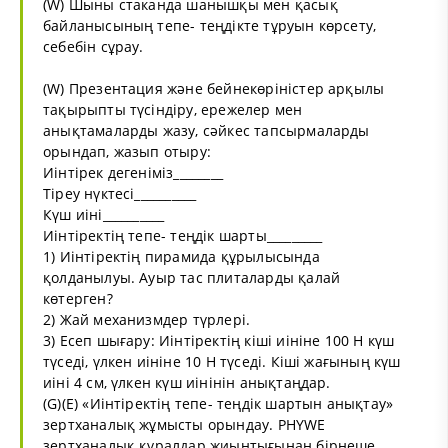
(W) Шыны стаканда шанышқы мен қасық
байланысының тепе- теңдікте тұруын көрсету,
себебін сұрау.
(W) Презентация және бейнекөріністер арқылы
тақырыпты түсіндіру, ережелер мен
анықтамаларды жазу, сәйкес тапсырмаларды
орындап, жазып отыру:
Иінтірек дегеніміз________
Тіреу нүктесі__________
Күш иіні__________
Иінтіректің тепе- теңдік шарты_________
1) Иінтіректің пирамида құрылысында
қолданылуы. Ауыр тас плиталарды қалай
көтерген?
2) Жай механизмдер түрлері.
3) Есеп шығару: Иінтіректің кіші иініне 100 Н күш
түседі, үлкен иініне 10 Н түседі. Кіші жағының күш
иіні 4 см, үлкен күш иінінін анықтаңдар.
(G)(E) «Иінтіректің тепе- теңдік шартын анықтау»
зертханалық жұмысты орындау. PHYWE
зертханалық құралдар жиынтығынан бірнеше