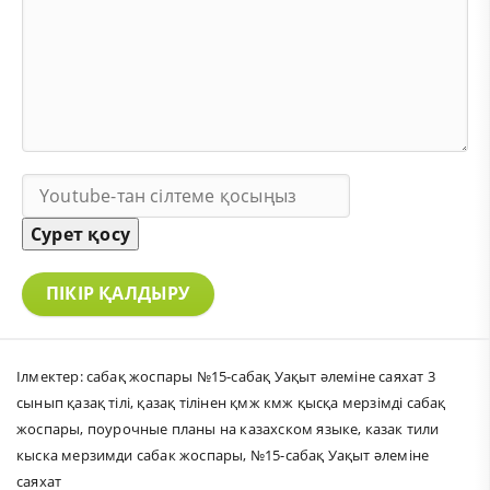
Сурет қосу
ПІКІР ҚАЛДЫРУ
Ілмектер:
сабақ жоспары №15-сабақ Уақыт әлеміне саяхат 3
сынып қазақ тілі
,
қазақ тілінен қмж кмж қысқа мерзімді сабақ
жоспары
,
поурочные планы на казахском языке
,
казак тили
кыска мерзимди сабак жоспары
,
№15-сабақ Уақыт әлеміне
саяхат