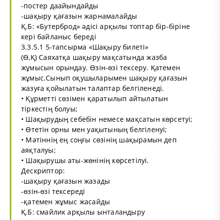
-постер даайындайды
-шақыру қағазын жарнамалайды
Қ.Б: «Бутерброд» әдісі арқылы топтар бір-біріне
кері байланыс береді
3.3.5.1 5-тапсырма «Шақыру билеті»
(Ө,Қ) Саяхатқа шақыру мақсатында жазба
жұмысын орындау. Өзін-өзі тексеру. Қатемен
жұмыс.Сынып оқушыларымен шақыру қағазын
жазуға қойылатын талаптар белгіленеді.
• Құрметті сөзімен қаратылып айтылатын
тіркестің болуы;
• Шақырудың себебін немесе мақсатын көрсетуі;
• Өтетін орны мен уақытының белгіленуі;
• Мәтіннің ең соңғы сөзінің шақырамын деп
аяқталуы;
• Шақырушы аты-жөнінің көрсетілуі.
Дескриптор:
-шақыру қағазын жазады
-өзін-өзі тексереді
-қатемен жұмыс жасайды
Қ.Б: смайлик арқылы ынталандыру