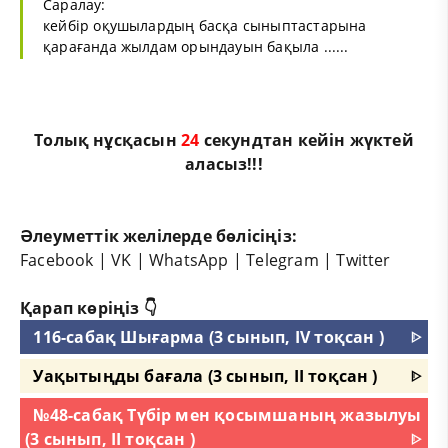
Саралау:
кейбір оқушылардың басқа сыныптастарына
қарағанда жылдам орындауын бақыла ......
Толық нұсқасын
23
секундтан кейін жүктей
аласыз!!!
Әлеуметтік желілерде бөлісіңіз:
Facebook
|
VK
|
WhatsApp
|
Telegram
|
Twitter
Қарап көріңіз 👇
116-сабақ Шығарма (3 сынып, IV тоқсан )
ᐈ
Уақытыңды бағала (3 сынып, II тоқсан )
ᐈ
№48-сабақ Түбір мен қосымшаның жазылуы
(3 сынып, II тоқсан )
ᐈ