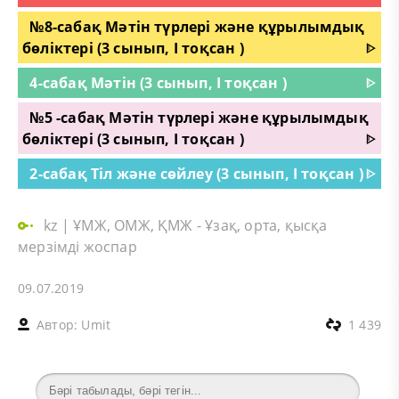
№8-сабақ Мәтін түрлері және құрылымдық
бөліктері (3 сынып, I тоқсан )
ᐈ
4-сабақ Мәтін (3 сынып, I тоқсан )
ᐈ
№5 -сабақ Мәтін түрлері және құрылымдық
бөліктері (3 сынып, I тоқсан )
ᐈ
2-сабақ Тіл және сөйлеу (3 сынып, I тоқсан )
ᐈ
kz
|
ҰМЖ, ОМЖ, ҚМЖ - Ұзақ, орта, қысқа
мерзімді жоспар
09.07.2019
Автор:
Umit
1 439