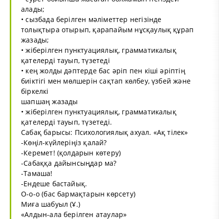
алады;
• сызбада берілген мәліметтер негізінде
толықтыра отырып, қарапайым нұсқаулық құрап
жазады;
• жіберілген пунктуациялық, грамматикалық
қателерді тауып, түзетеді
• кең жолды дәптерде бас әріп пен кіші әріптің
биіктігі мен мөлшерін сақтап көлбеу, үзбей және
біркелкі
шапшаң жазады
• жіберілген пунктуациялық, грамматикалық
қателерді тауып, түзетеді.
Сабақ барысы: Психологиялық ахуал. «Ақ тілек»
-Көңіл-күйлеріңіз қалай?
-Керемет! (қолдарын көтеру)
-Сабаққа дайынсыңдар ма?
-Тамаша!
-Ендеше бастайық.
О-о-о (бас бармақтарын көрсету)
Миға шабуыл (Ұ.)
«Алдын-ала берілген атаулар»