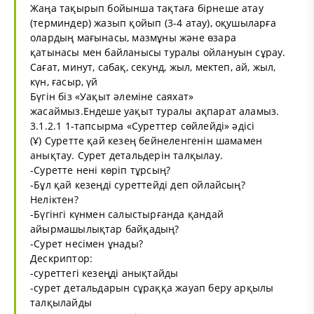
Жаңа тақырып бойынша тақтаға бірнеше атау
(терминдер) жазып қойып (3-4 атау), оқушыларға
олардың мағынасы, мазмұны және өзара
қатынасы мен байланысы туралы ойлануын сұрау.
Сағат, минут, сабақ, секунд, жыл, мектеп, ай, жыл,
күн, ғасыр, үй
Бүгін біз «Уақыт әлеміне саяхат»
жасаймыз.Ендеше уақыт туралы ақпарат аламыз.
3.1.2.1 1-тапсырма «Суреттер сөйлейді» әдісі
(Ұ) Суретте қай кезең бейнеленгенін шамамен
анықтау. Сурет детальдерін талқылау.
-Суретте нені көріп тұрсың?
-Бұл қай кезеңді суреттейді деп ойлайсың?
Неліктен?
-Бүгінгі күнмен салыстырғанда қандай
айырмашылықтар байқадың?
-Сурет несімен ұнады?
Дескриптор:
-суреттегі кезеңді анықтайды
-сурет детальдарын сұраққа жауап беру арқылы
талқылайды