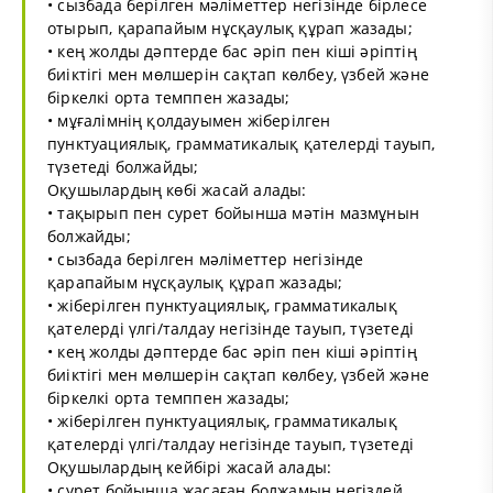
• сызбада берілген мәліметтер негізінде бірлесе
отырып, қарапайым нұсқаулық құрап жазады;
• кең жолды дәптерде бас әріп пен кіші әріптің
биіктігі мен мөлшерін сақтап көлбеу, үзбей және
біркелкі орта темппен жазады;
• мұғалімнің қолдауымен жіберілген
пунктуациялық, грамматикалық қателерді тауып,
түзетеді болжайды;
Оқушылардың көбі жасай алады:
• тақырып пен сурет бойынша мәтін мазмұнын
болжайды;
• сызбада берілген мәліметтер негізінде
қарапайым нұсқаулық құрап жазады;
• жіберілген пунктуациялық, грамматикалық
қателерді үлгі/талдау негізінде тауып, түзетеді
• кең жолды дәптерде бас әріп пен кіші әріптің
биіктігі мен мөлшерін сақтап көлбеу, үзбей және
біркелкі орта темппен жазады;
• жіберілген пунктуациялық, грамматикалық
қателерді үлгі/талдау негізінде тауып, түзетеді
Оқушылардың кейбірі жасай алады:
• сурет бойынша жасаған болжамын негіздей