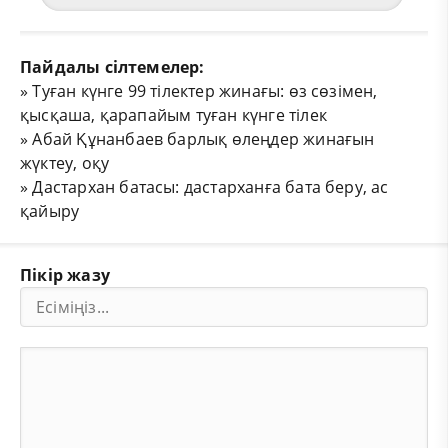
Пайдалы сілтемелер:
»
Туған күнге 99 тілектер жинағы: өз сөзімен,
қысқаша, қарапайым туған күнге тілек
»
Абай Құнанбаев барлық өлеңдер жинағын
жүктеу, оқу
»
Дастархан батасы: дастарханға бата беру, ас
қайыру
Пікір жазу