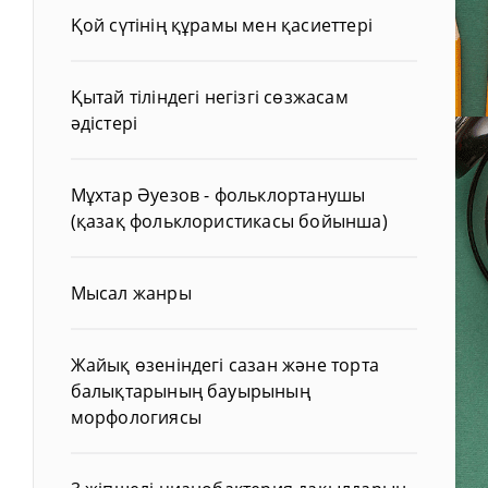
Қой сүтінің құрамы мен қасиеттері
Қытай тіліндегі негізгі сөзжасам
әдістері
Мұхтар Әуезов - фольклортанушы
(қазақ фольклористикасы бойынша)
Мысал жанры
Жайық өзеніндегі сазан және торта
балықтарының бауырының
морфологиясы