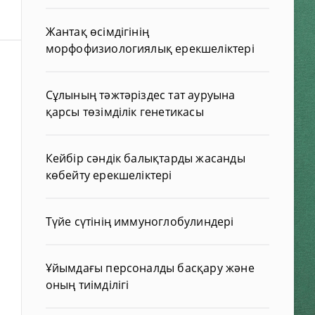
Жантақ өсімдігінің
морфофизиологиялық ерекшеліктері
Сұлының тәжтәріздес тат ауруына
қарсы төзімділік генетикасы
Кейбір сәндік балықтарды жасанды
көбейту ерекшеліктері
Түйе сүтінің иммуноглобулиндері
Ұйымдағы персоналды басқару және
оның тиімділігі