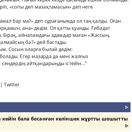
еріп, «сопы деп мазақтамасын» деп неге
мал бар ма?» деп сұрағанымда ол таң қалды. Оған
рқамын, ана» дедім. Ол қатты қуанды. Ғибадат
ы. Бірақ, айналамдағы адамдар маған «Жассың,
п қалмайсың ба?» дей бастады.
м. Сосын оларға былай дедім:
олады. Егер мазарда да мені жалғыз
ендердің айтқандарыңды істейін...”
|
Twitter
ᐈ
ан кейін бала босанған келіншек жұртты шошытты
ᐈ