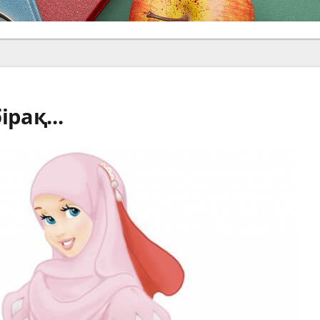
рақ...