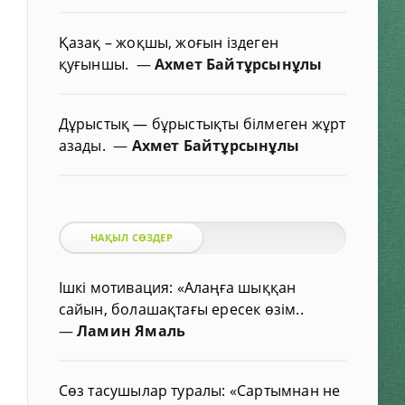
Қазақ – жоқшы, жоғын іздеген
қуғыншы.
—
Ахмет Байтұрсынұлы
Дұрыстық — бұрыстықты білмеген жұрт
азады.
—
Ахмет Байтұрсынұлы
НАҚЫЛ СӨЗДЕР
Ішкі мотивация: «Алаңға шыққан
сайын, болашақтағы ересек өзім..
—
Ламин Ямаль
Сөз тасушылар туралы: «Сартымнан не