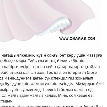
 нағашы әпкемнің жүзін соңғы рет көру үшін мазарға
і қабылдамады. Табытты ашты, бірақ кебіннің
 қабірге түсірілгеннен кейін қатар-қатар тақтайлар
байланысы қалған жоқ. Тек істеген істерімен бірге
да менің дүниеге деген сүйіспеншілігім жойылып
а бұл дүниенің жалған екенін түсіндім. Мазардың беті
мір сүріп-сүрмегендігі белгісіз болып қалған еді.
. Ол жалғыздан-жалғыз қалды. Міне, сол кезде өз
стадым.
ламын. Нағыз керек кезде қасымда ешкім болмайды.