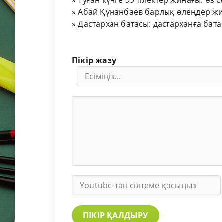
»
Туған күнге 99 тілектер жинағы: өз 
»
Абай Құнанбаев барлық өлеңдер жи
»
Дастархан батасы: дастарханға бата
Пікір жазу
ПІКІР ҚАЛДЫРУ