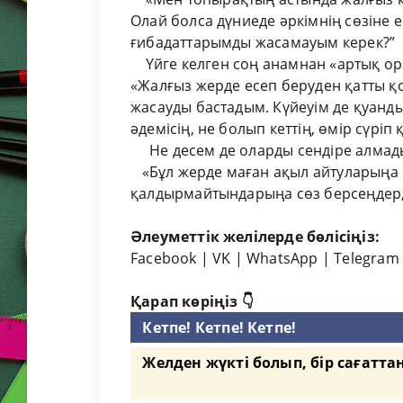
Олай болса дүниеде әркімнің сөзіне 
ғибадаттарымды жасамауым керек?”
Үйге келген соң анамнан «артық ора
«Жалғыз жерде есеп беруден қатты қо
жасауды бастадым. Күйеуім де қуанд
әдемісің, не болып кеттің, өмір сүрі
Не десем де оларды сендіре алмады
«Бұл жерде маған ақыл айтуларыңа б
қалдырмайтындарыңа сөз берсеңдер, с
Әлеуметтік желілерде бөлісіңіз:
Facebook
|
VK
|
WhatsApp
|
Telegram
Қарап көріңіз 👇
Кетпе! Кетпе! Кетпе!
Желден жүкті болып, бір сағатт