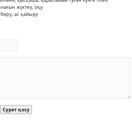
сөзімен, қысқаша, қарапайым туған күнге тілек
нағын жүктеу, оқу
 беру, ас қайыру
Сурет қосу