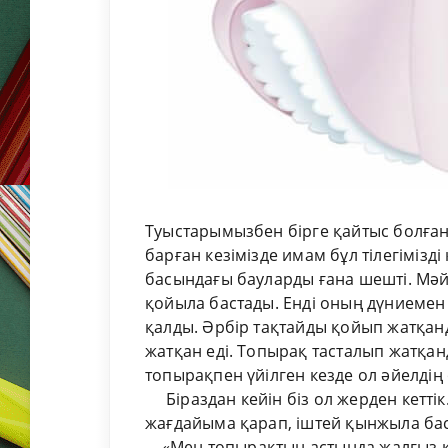
Туыстарымызбен бірге қайтыс болған
барған кезімізде имам бұл тілегімізд
басындағы бауларды ғана шешті. Мәйіт
қойыла бастады. Енді оның дүниемен 
қалды. Әрбір тақтайды қойып жатқан
жатқан еді. Топырақ тасталып жатқанд
топырақпен үйілген кезде ол әйелдің ө
Біраздан кейін біз ол жерден кеттік
жағдайыма қарап, іштей қынжыла ба
«Мен топырақтың астында жалғыз қа