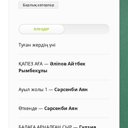
Барлық авторлар
ӨЛЕҢДЕР
Туған жердің үні
ҚАПЕЗ АҒА
—
Әліпов Айтбек
Рымбекұлы
Ауыл жолы 1
—
Сәрсенби Аян
Өткенде
—
Сәрсенби Аян
БАЛАҒА АРНАЛҒАН СЫР
—
Гүлзия