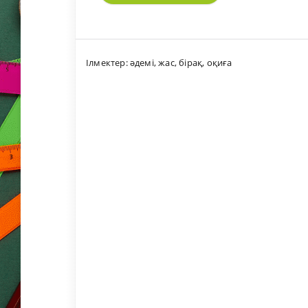
Ілмектер:
әдемі
,
жас
,
бірақ
,
оқиға