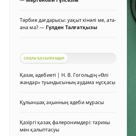
Тәрбие дағдарысы: уақыт кінәлі ме, ата-
ана ма?
—
Гүлден Талғатқызы
СОҢҒЫ ҚОСЫЛҒАНДАР
Қазақ әдебиеті | Н. В. Гогольдің «Өлі
жандар» туындысының аудама нұсқасы
Құлыншақ ақынның әдеби мұрасы
Қазіргі қазақ фалеронимдері: тарихы
мен қалыптасуы