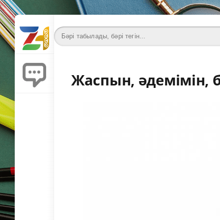
Жаспын, әдемімін, бі