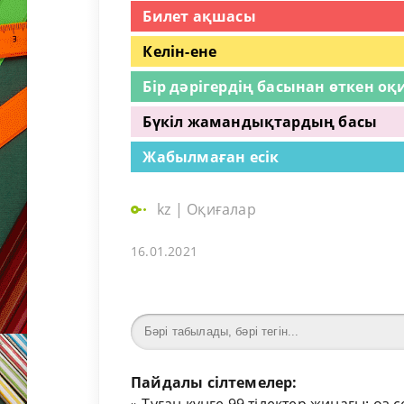
Билет ақшасы
Келін-ене
Бір дәрігердің басынан өткен оқ
Бүкіл жамандықтардың басы
Жабылмаған есік
kz
|
Оқиғалар
16.01.2021
Пайдалы сілтемелер: