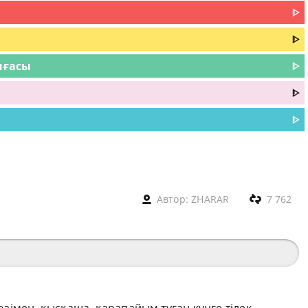
ᐈ
ᐈ
иғасы
ᐈ
ᐈ
ᐈ
Автор:
ZHARAR
7 762