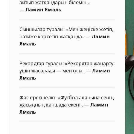
айтып жатқандарын білемін...
—
Ламин Ямаль
Сыншылар туралы: «Мен жеңіске жетіп,
нәтиже көрсетіп жатқанда..
—
Ламин
Ямаль
Рекордтар туралы: «Рекордтар жаңарту
үшін жасалады — мен осы..
—
Ламин
Ямаль
Жас ерекшелігі: «Футбол алаңына сенің
жасыңның қаншада екені..
—
Ламин
Ямаль