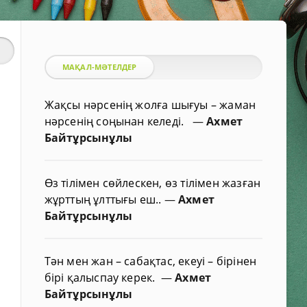
МАҚАЛ-МӘТЕЛДЕР
Жақсы нәрсенің жолға шығуы – жаман
нәрсенің соңынан келеді.
—
Ахмет
Байтұрсынұлы
Өз тілімен сөйлескен, өз тілімен жазған
жұрттың ұлттығы еш..
—
Ахмет
Байтұрсынұлы
Тән мен жан – сабақтас, екеуі – бірінен
бірі қалыспау керек.
—
Ахмет
Байтұрсынұлы