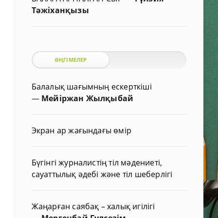
Тәжіханқызы
ӘҢГІМЕЛЕР
Балалық шағымның ескерткіші
—
Мейіржан Жылқыбай
Экран ар жағындағы өмір
Бүгінгі журналистің тіл мәдениеті,
сауаттылық әдебі және тіл шеберлігі
Жаңарған саябақ – халық игілігі
—
Мергенбай Гүлсезім