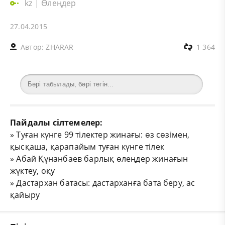
kz
|
Өлеңдер
27.04.2015
Автор:
ZHARAR
1 364
Пайдалы сілтемелер:
»
Туған күнге 99 тілектер жинағы: өз сөзімен,
қысқаша, қарапайым туған күнге тілек
»
Абай Құнанбаев барлық өлеңдер жинағын
жүктеу, оқу
»
Дастархан батасы: дастарханға бата беру, ас
қайыру