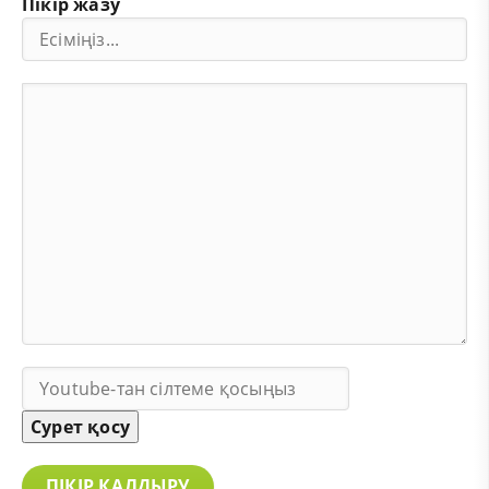
Пікір жазу
Сурет қосу
ПІКІР ҚАЛДЫРУ