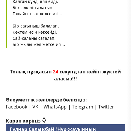
Қалған күнді өлшейді.
Бір сілкініп алатын
Ғажайып сәт келсе игі...
Бір сағыныш балалап,
Көктем исін көксейді.
Сай-саланы сағалап,
Бір жылы жел жетсе игі...
Толық нұсқасын
24
секундтан кейін жүктей
аласыз!!!
Әлеуметтік желілерде бөлісіңіз:
Facebook
|
VK
|
WhatsApp
|
Telegram
|
Twitter
Қарап көріңіз 👇
Гүлнар Салықбай (Нұр-жауынның