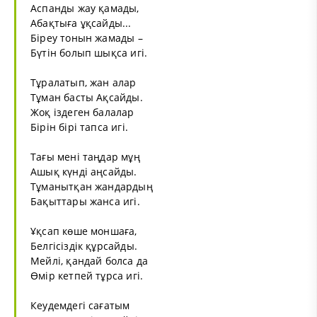
Аспанды жау қамады
,
Абақтыға ұқсайды...
Біреу тонын жамады –
Бүтін болып шықса игі.
Тұралатып, жан алар
Тұман басты Ақсайды.
Жоқ іздеген балалар
Бірін бірі тапса игі.
Тағы мені таңдар мұң
Ашық күнді аңсайды.
Тұманытқан жандардың
Бақыттары жанса игі.
Ұқсап көше моншаға,
Белгісіздік құрсайды.
Мейлі, қандай болса да
Өмір кетпей тұрса игі.
Кеудемдегі сағатым