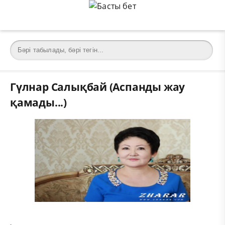
Гүлнар Салықбай (Аспанды жау
қамады...)