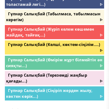
толастамай легі...)
ᐈ
Гүлнар Салықбай (Табылмаса, табылмасын
керегім)
ᐈ
Гүлнар Салықбай (Жүріп келем көшемен
жайдақ, тайғақ...)
ᐈ
Гүлнар Салықбай (Келші, көктем-сіңілім....)
ᐈ
Гүлнар Салықбай (Өмірім жұрт білмейтін ән
сияқты...)
ᐈ
Гүлнар Салықбай (Тереземді жаңбыр
қағады...)
ᐈ
Гүлнар Салықбай (Сіңіріп жерден жылу,
көктен көрік...)
ᐈ