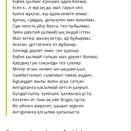
Еңбек қылмас еріншек адам болмас.
Есек к...н жусаң да, мал тауып кел,
Қолға жұқпас, еш адам кеміте алмас.
Қулық, сұмдық, ұрлықпен мал жиылмас,
Сұм нәпсің үйір болса, тез тыйылмас.
Зиян шекпей қалмайсың ондай істен,
Мал кетер, мазаң кетер, ар бұйырмас.
Асаған, ұрттағанға ез жұбанар,
Сенімді дәулет емес сен қуанар.
Еңбек қылмай тапқан мал дәулет болмас,
Қардың суы сықылды тез суалар.
Мінер атын, киімін ып-ықшам қыл,
Сымбаттанып, сымпиып тамақ аңдып,
Бұраңдап жылы жүзін асқа сатқан
Антұрғанға қосылмай кетсін қаңғып.
Күлдіргіштеу, күлкішіл, қалжыңға ұста,
Кезеген ит тым-ақ көп біздің тұста.
Өз үйінен жиреніп, қашып жүрген
Антұрғанға қосылма қапылыста.