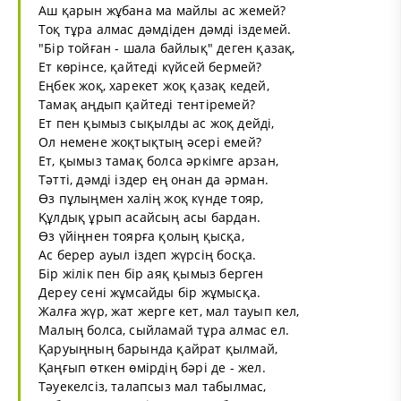
Аш қарын жұбана ма майлы ас жемей?
Тоқ тұра алмас дәмдіден дәмді іздемей.
"Бір тойған - шала байлық" деген қазақ,
Ет көрінсе, қайтеді күйсей бермей?
Еңбек жоқ, харекет жоқ қазақ кедей,
Тамақ аңдып қайтеді тентіремей?
Ет пен қымыз сықылды ас жоқ дейді,
Ол немене жоқтықтың әсері емей?
Ет, қымыз тамақ болса әркімге арзан,
Тәтті, дәмді іздер ең онан да әрман.
Өз пұлыңмен халің жоқ күнде тояр,
Құлдық ұрып асайсың асы бардан.
Өз үйіңнен тоярға қолың қысқа,
Ас берер ауыл іздеп жүрсің босқа.
Бір жілік пен бір аяқ қымыз берген
Дереу сені жұмсайды бір жұмысқа.
Жалға жүр, жат жерге кет, мал тауып кел,
Малың болса, сыйламай тұра алмас ел.
Қаруыңның барында қайрат қылмай,
Қаңғып өткен өмірдің бәрі де - жел.
Тәуекелсіз, талапсыз мал табылмас,