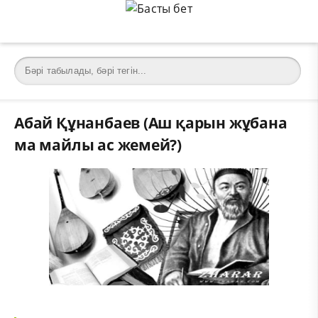
Абай Құнанбаев (Аш қарын жұбана
ма майлы ас жемей?)