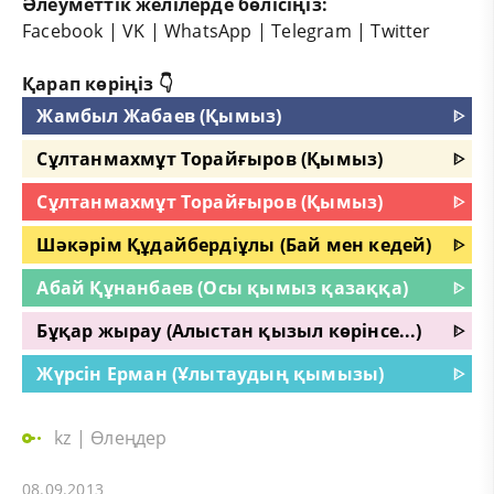
Әлеуметтік желілерде бөлісіңіз:
Facebook
|
VK
|
WhatsApp
|
Telegram
|
Twitter
Қарап көріңіз 👇
Жамбыл Жабаев (Қымыз)
ᐈ
Сұлтанмахмұт Торайғыров (Қымыз)
ᐈ
Сұлтанмахмұт Торайғыров (Қымыз)
ᐈ
Шәкәрім Құдайбердіұлы (Бай мен кедей)
ᐈ
Абай Құнанбаев (Осы қымыз қазаққа)
ᐈ
Бұқар жырау (Алыстан қызыл көрінсе...)
ᐈ
Жүрсін Ерман (Ұлытаудың қымызы)
ᐈ
kz
|
Өлеңдер
08.09.2013