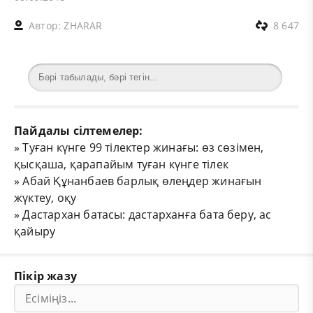
Автор:
ZHARAR
8 647
Пайдалы сілтемелер:
»
Туған күнге 99 тілектер жинағы: өз сөзімен,
қысқаша, қарапайым туған күнге тілек
»
Абай Құнанбаев барлық өлеңдер жинағын
жүктеу, оқу
»
Дастархан батасы: дастарханға бата беру, ас
қайыру
Пікір жазу