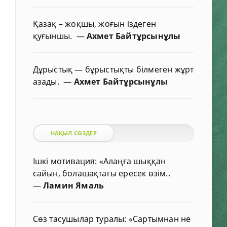
Қазақ – жоқшы, жоғын іздеген
қуғыншы.
—
Ахмет Байтұрсынұлы
Дұрыстық — бұрыстықты білмеген жұрт
азады.
—
Ахмет Байтұрсынұлы
НАҚЫЛ СӨЗДЕР
Ішкі мотивация: «Алаңға шыққан
сайын, болашақтағы ересек өзім..
—
Ламин Ямаль
Сөз тасушылар туралы: «Сартымнан не