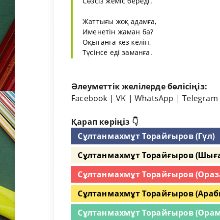
Сөзсіз жеміс береді.
Жаттығы жоқ адамға,
Именетін жаман ба?
Оқығанға кез келіп,
Түсінсе еді заманға.
Әлеуметтік желілерде бөлісіңіз:
Facebook
|
VK
|
WhatsApp
|
Telegram
Қарап көріңіз 👇
Сұлтанмахмұт Торайғыров (Гүл)
Сұлтанмахмұт Торайғыров (Шыға
Сұлтанмахмұт Торайғыров (Ораз
Сұлтанмахмұт Торайғыров (Ара
Сұлтанмахмұт Торайғыров (Орам