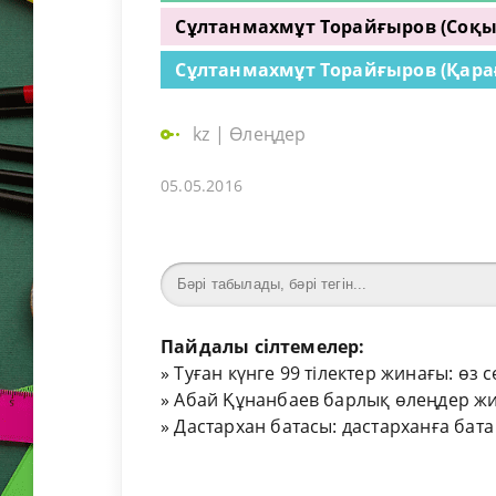
Сұлтанмахмұт Торайғыров (Соқы
Сұлтанмахмұт Торайғыров (Қара
kz
|
Өлеңдер
05.05.2016
Пайдалы сілтемелер:
»
Туған күнге 99 тілектер жинағы: өз 
»
Абай Құнанбаев барлық өлеңдер жи
»
Дастархан батасы: дастарханға бата