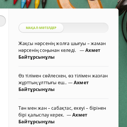
МАҚАЛ-МӘТЕЛДЕР
Жақсы нәрсенің жолға шығуы – жаман
нәрсенің соңынан келеді.
—
Ахмет
Байтұрсынұлы
Өз тілімен сөйлескен, өз тілімен жазған
жұрттың ұлттығы еш..
—
Ахмет
Байтұрсынұлы
Тән мен жан – сабақтас, екеуі – бірінен
бірі қалыспау керек.
—
Ахмет
Байтұрсынұлы