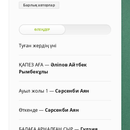
Барлық авторлар
ӨЛЕҢДЕР
Туған жердің үні
ҚАПЕЗ АҒА
—
Әліпов Айтбек
Рымбекұлы
Ауыл жолы 1
—
Сәрсенби Аян
Өткенде
—
Сәрсенби Аян
БАЛАҒА АРНАЛҒАН СЫР
—
Гүлзия