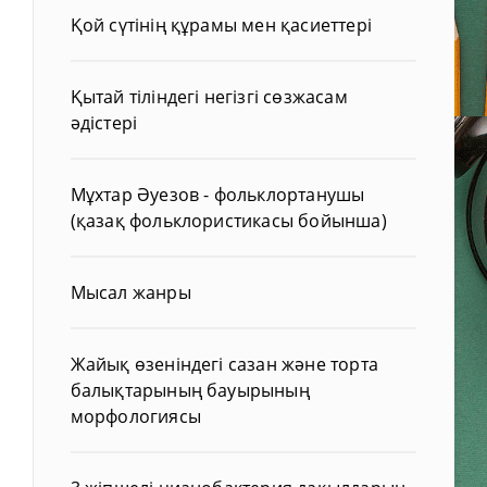
Қой сүтінің құрамы мен қасиеттері
Қытай тіліндегі негізгі сөзжасам
әдістері
Мұхтар Әуезов - фольклортанушы
(қазақ фольклористикасы бойынша)
Мысал жанры
Жайық өзеніндегі сазан және торта
балықтарының бауырының
морфологиясы