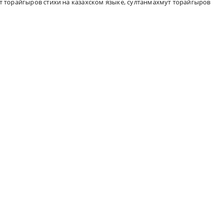
 торайгыров стихи на казахском языке
,
султанмахмут торайгыров