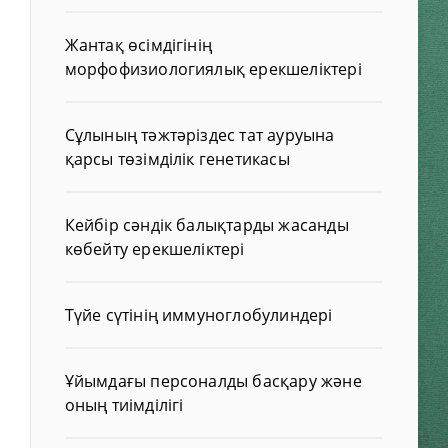
Жантақ өсімдігінің
морфофизиологиялық ерекшеліктері
Сұлының тәжтәріздес тат ауруына
қарсы төзімділік генетикасы
Кейбір сәндік балықтарды жасанды
көбейту ерекшеліктері
Түйе сүтінің иммуноглобулиндері
Ұйымдағы персоналды басқару және
оның тиімділігі