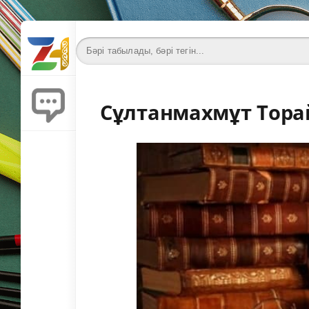
Сұлтанмахмұт Тора