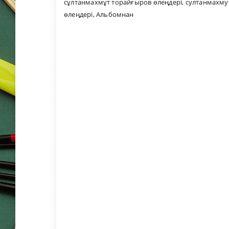
сұлтанмахмұт торайғыров өлеңдері
,
султанмахмут
өлеңдері
,
Альбомнан