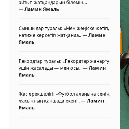
айтып жатқандарын білемін...
—
Ламин Ямаль
Сыншылар туралы: «Мен жеңіске жетіп,
нәтиже көрсетіп жатқанда..
—
Ламин
Ямаль
Рекордтар туралы: «Рекордтар жаңарту
үшін жасалады — мен осы..
—
Ламин
Ямаль
Жас ерекшелігі: «Футбол алаңына сенің
жасыңның қаншада екені..
—
Ламин
Ямаль