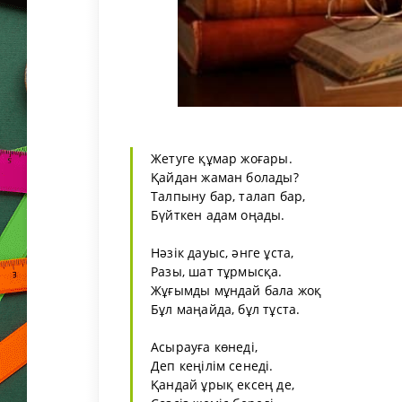
Жетуге құмар жоғары.
Қайдан жаман болады?
Талпыну бар, талап бар,
Бүйткен адам оңады.
Нәзік дауыс, әнге ұста,
Разы, шат тұрмысқа.
Жұғымды мұндай бала жоқ
Бұл маңайда, бұл тұста.
Асырауға көнеді,
Деп кеңілім сенеді.
Қандай ұрық ексең де,