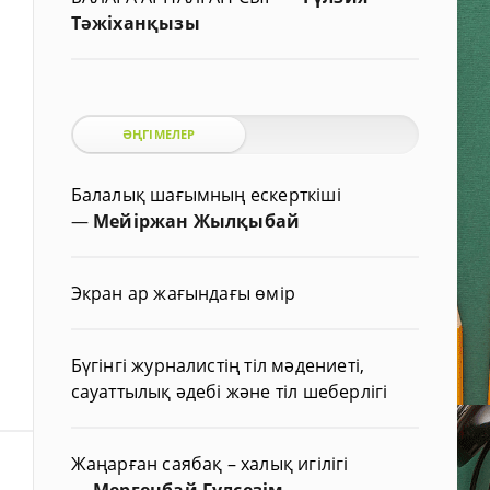
Тәжіханқызы
ӘҢГІМЕЛЕР
Балалық шағымның ескерткіші
—
Мейіржан Жылқыбай
Экран ар жағындағы өмір
Бүгінгі журналистің тіл мәдениеті,
сауаттылық әдебі және тіл шеберлігі
Жаңарған саябақ – халық игілігі
—
Мергенбай Гүлсезім