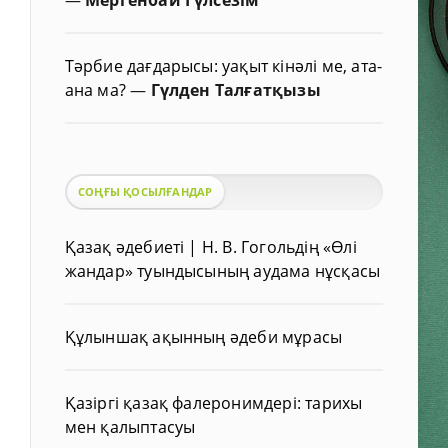
Тәрбие дағдарысы: уақыт кінәлі ме, ата-
ана ма?
—
Гүлден Талғатқызы
СОҢҒЫ ҚОСЫЛҒАНДАР
Қазақ әдебиеті | Н. В. Гогольдің «Өлі
жандар» туындысының аудама нұсқасы
Құлыншақ ақынның әдеби мұрасы
Қазіргі қазақ фалеронимдері: тарихы
мен қалыптасуы