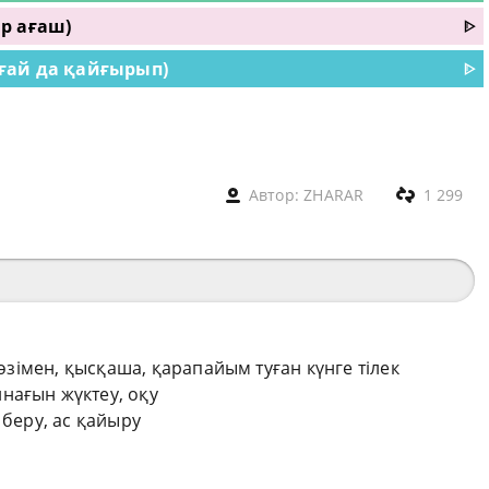
р ағаш)
ᐈ
ғай да қайғырып)
ᐈ
Автор:
ZHARAR
1 299
сөзімен, қысқаша, қарапайым туған күнге тілек
нағын жүктеу, оқу
 беру, ас қайыру