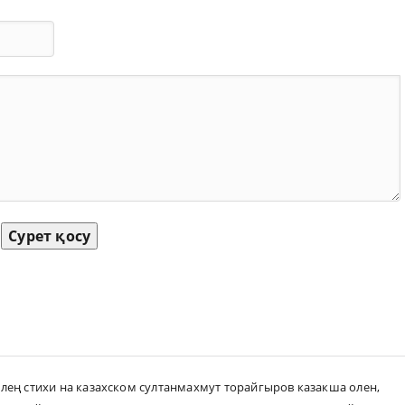
Сурет қосу
ең стихи на казахском султанмахмут торайгыров казакша олен
,