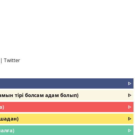
|
Twitter
ᐈ
мын тірі болсам адам болып)
ᐈ
а)
ᐈ
бшадан)
ᐈ
алға)
ᐈ