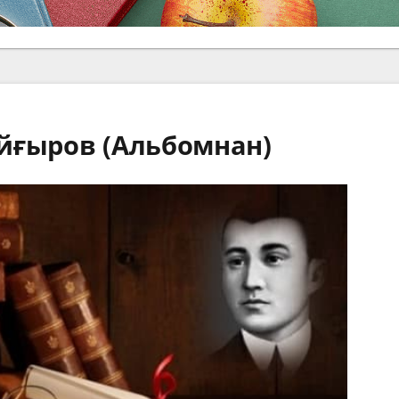
йғыров (Альбомнан)