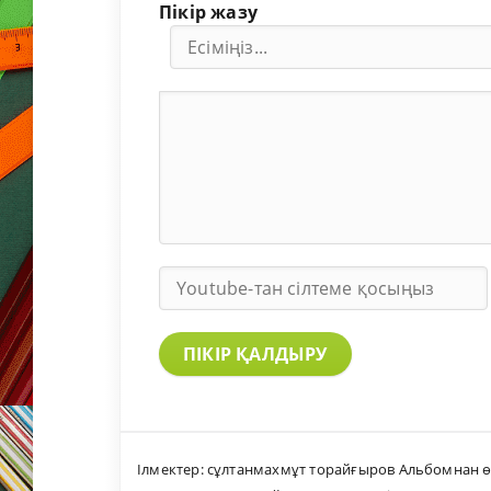
Пікір жазу
ПІКІР ҚАЛДЫРУ
Ілмектер:
сұлтанмахмұт торайғыров Альбомнан өл