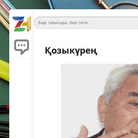
Қозыкүрең