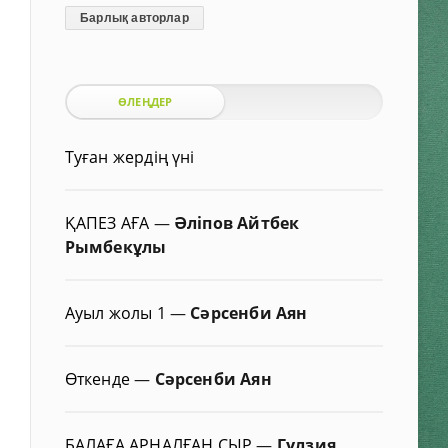
Барлық авторлар
ӨЛЕҢДЕР
Туған жердің үні
ҚАПЕЗ АҒА
—
Әліпов Айтбек
Рымбекұлы
Ауыл жолы 1
—
Сәрсенби Аян
Өткенде
—
Сәрсенби Аян
БАЛАҒА АРНАЛҒАН СЫР
—
Гүлзия