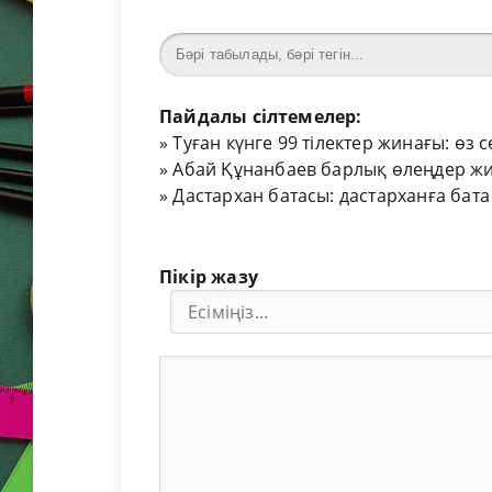
Пайдалы сілтемелер:
»
Туған күнге 99 тілектер жинағы: өз 
»
Абай Құнанбаев барлық өлеңдер жи
»
Дастархан батасы: дастарханға бата
Пікір жазу