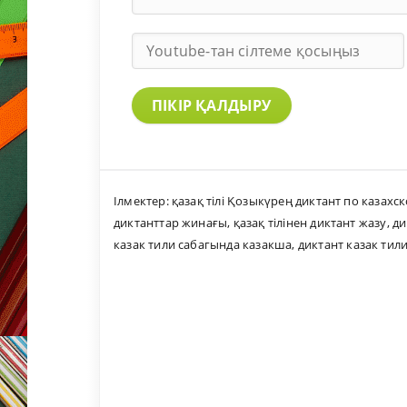
ПІКІР ҚАЛДЫРУ
Ілмектер:
қазақ тілі Қозыкүрең диктант по казахс
диктанттар жинағы
,
қазақ тілінен диктант жазу
,
ди
казак тили сабагында казакша
,
диктант казак тил