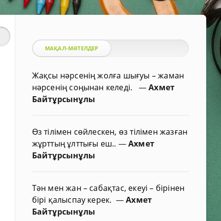
МАҚАЛ-МӘТЕЛДЕР
Жақсы нәрсенің жолға шығуы – жаман
нәрсенің соңынан келеді.
—
Ахмет
Байтұрсынұлы
Өз тілімен сөйлескен, өз тілімен жазған
жұрттың ұлттығы еш..
—
Ахмет
Байтұрсынұлы
Тән мен жан – сабақтас, екеуі – бірінен
бірі қалыспау керек.
—
Ахмет
Байтұрсынұлы