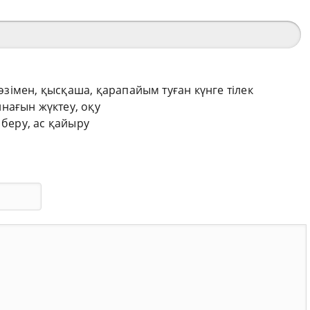
сөзімен, қысқаша, қарапайым туған күнге тілек
нағын жүктеу, оқу
 беру, ас қайыру