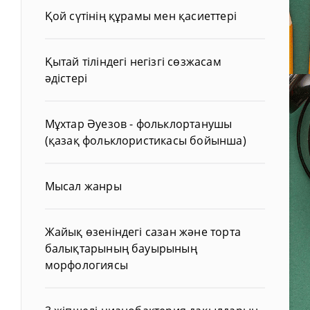
Қой сүтінің құрамы мен қасиеттері
Қытай тіліндегі негізгі сөзжасам
әдістері
Мұхтар Әуезов - фольклортанушы
(қазақ фольклористикасы бойынша)
Мысал жанры
Жайық өзеніндегі сазан және торта
балықтарының бауырының
морфологиясы