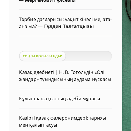
Тәрбие дағдарысы: уақыт кінәлі ме, ата-
ана ма?
—
Гүлден Талғатқызы
СОҢҒЫ ҚОСЫЛҒАНДАР
Қазақ әдебиеті | Н. В. Гогольдің «Өлі
жандар» туындысының аудама нұсқасы
Құлыншақ ақынның әдеби мұрасы
Қазіргі қазақ фалеронимдері: тарихы
мен қалыптасуы