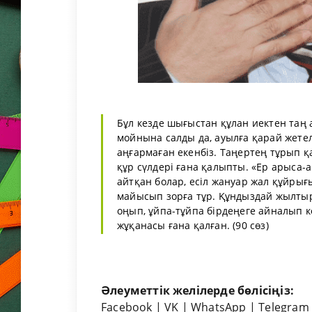
Бұл кезде шығыстан құлан иектен таң 
мойнына салды да, ауылға қарай жетелед
аңғармаған екенбіз. Таңертең тұрып 
құр сүлдері ғана қалыпты. «Ер арыса-
айтқан болар, есіл жануар жал құйрығ
майысып зорға тұр. Құндыздай жылтыр
оңып, ұйпа-тұйпа бірдеңеге айналып ке
жұқанасы ғана қалған. (90 сөз)
Әлеуметтік желілерде бөлісіңіз:
Facebook
|
VK
|
WhatsApp
|
Telegram