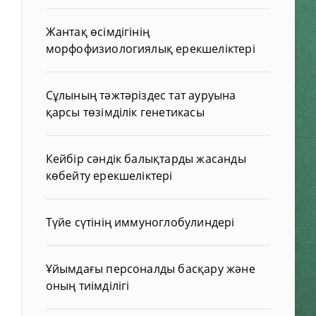
Жантақ өсімдігінің
морфофизиологиялық ерекшеліктері
Сұлының тәжтәріздес тат ауруына
қарсы төзімділік генетикасы
Кейбір сәндік балықтарды жасанды
көбейту ерекшеліктері
Түйе сүтінің иммуноглобулиндері
Ұйымдағы персоналды басқару және
оның тиімділігі