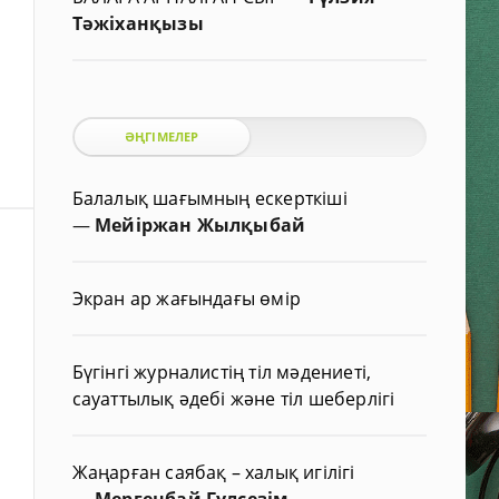
Тәжіханқызы
ӘҢГІМЕЛЕР
Балалық шағымның ескерткіші
—
Мейіржан Жылқыбай
Экран ар жағындағы өмір
Бүгінгі журналистің тіл мәдениеті,
сауаттылық әдебі және тіл шеберлігі
Жаңарған саябақ – халық игілігі
—
Мергенбай Гүлсезім