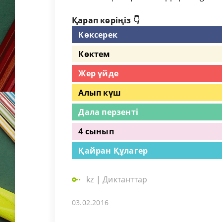
Қарап көріңіз 👇
Көксерек
Көктем
Жер үйде
Алып күш
Дала перзенті
4 сынып
Қайран Құлагер
kz
|
Диктанттар
03.02.2016