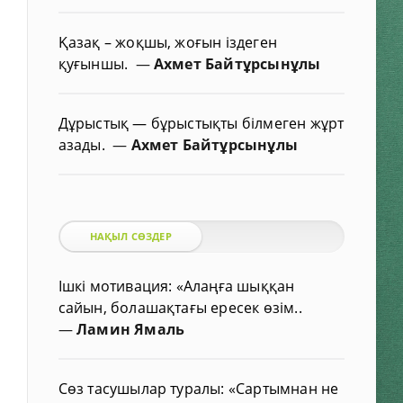
Қазақ – жоқшы, жоғын іздеген
қуғыншы.
—
Ахмет Байтұрсынұлы
Дұрыстық — бұрыстықты білмеген жұрт
азады.
—
Ахмет Байтұрсынұлы
НАҚЫЛ СӨЗДЕР
Ішкі мотивация: «Алаңға шыққан
сайын, болашақтағы ересек өзім..
—
Ламин Ямаль
Сөз тасушылар туралы: «Сартымнан не