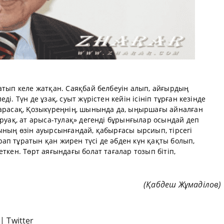
атып келе жатқан. Саяқбай белбеуін алып, айғырдың
і. Түн де ұзақ, суыт жүрістен кейін ісініп тұрған кезінде
қарасақ, Қозыкүреңнің, шынында да, ыңыршағы айналған
аруақ, ат арыса-тулақ» дегенді бұрынғылар осындай деп
ының өзін ауырсынғандай, қабырғасы ырсиып, тірсегі
ап тұратын қан жирен түсі де әбден күн қақты болып,
ткен. Төрт аяғындағы болат тағалар тозып бітіп,
(Қабдеш Жұмаділов)
|
Twitter