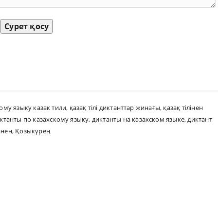
Сурет қосу
кому языку казак тили
,
қазақ тілі диктанттар жинағы
,
қазақ тілінен
ктанты по казахскому языку
,
диктанты на казахском языке
,
диктант
инен
,
Қозыкүрең