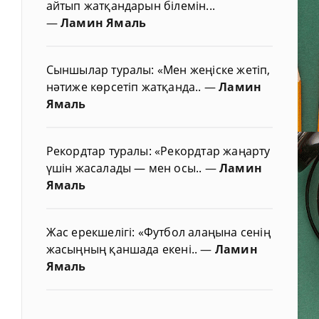
айтып жатқандарын білемін...
—
Ламин Ямаль
Сыншылар туралы: «Мен жеңіске жетіп,
нәтиже көрсетіп жатқанда..
—
Ламин
Ямаль
Рекордтар туралы: «Рекордтар жаңарту
үшін жасалады — мен осы..
—
Ламин
Ямаль
Жас ерекшелігі: «Футбол алаңына сенің
жасыңның қаншада екені..
—
Ламин
Ямаль