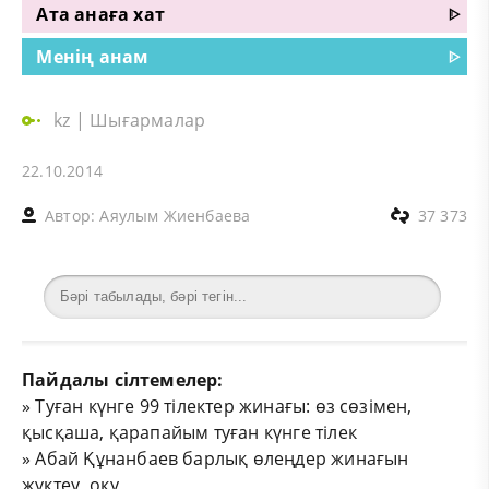
Ата анаға хат
ᐈ
Менің анам
ᐈ
kz
|
Шығармалар
22.10.2014
Автор:
Аяулым Жиенбаева
37 373
Пайдалы сілтемелер:
»
Туған күнге 99 тілектер жинағы: өз сөзімен,
қысқаша, қарапайым туған күнге тілек
»
Абай Құнанбаев барлық өлеңдер жинағын
жүктеу, оқу