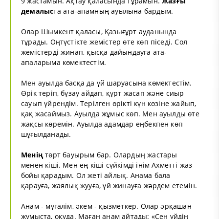
9 жастамын. Ақтау қаласында тұрамын.
Жазғы
демалыс
та ата-апамның
ауыл
ына бардым.
Олар Шымкент қаласы, Қазығұрт ауданында
тұрады. Оңтүстікте жемістер өте көп піседі. Сол
жемістерді жинап, қысқа дайындауға ата-
апаларыма көмектестім.
Мен ауылда басқа да үй
шаруа
сына көмектестім.
Өрік теріп, бұзау айдап, құрт жасап және сиыр
сауып үйрендім. Терілген өрікті күн көзіне жайып,
қақ жасаймыз. Ауылда жұмыс көп. Мен ауылды өте
жақсы көремін. Ауылда адамдар еңбекпен көп
шұғылданады.
Менің
төрт бауырым бар. Олардың жастары
менен кіші. Мен ең кіші сүйкімді інім Ахметті жаз
бойы қарадым. Ол жеті айлық. Анама бала
қарауға, жаялық жууға, үй жинауға жәрдем етемін.
Анам - мұғалім, әкем - қызметкер. Олар әрқашан
жұмыста, оқуда. Маған анам айтады: «Сен үйдің