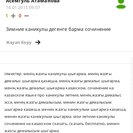
Асемгуль Атаманова
14.01.2015 09:07
1
0
Зимние каникулы дегенге барма сочинение
Жауап беру
Ілмектер:
менiң жазғы каникулы шығарма
,
менің жазғы
демалыс шығарма қазақша
,
менiң жазғы демалыс шығарма
,
менің жазғы демалыс шығарма казахском
,
сочинение на
казахском языке про каникулы летние
,
менің жазғы демалыс
эссе
,
менің жазгы демалысым
,
менин жазгы демалысым
шыгарма казакша
,
менин жазгы каникулым шыгарма казакша
,
менин жазгы каникулым шыгарма
,
мои летнии каникулы
сочинение на казахском скачать
,
скачать бесплатно
,
менин
жазгы демалысым шыгарма