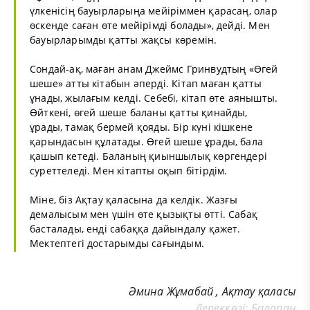
үлкенісің бауырларыңа мейіріммен қарасаң, олар
өскенде саған өте мейірімді болады», дейді. Мен
бауырларымды қатты жақсы көремін.
Сондай-ақ, маған анам Джеймс Гринвудтың «Өгей
шеше» атты кітабын әперді. Кітап маған қатты
ұнады, жылағым келді. Себебі, кітап өте аянышты.
Өйткені, өгей шеше баланы қатты қинайды,
ұрады, тамақ бермей қояды. Бір күні кішкене
қарындасын құлатады. Өгей шеше ұрады, бала
қашып кетеді. Баланың қиыншылық көргендері
суреттеледі. Мен кітапты оқып бітірдім.
Міне, біз Ақтау қаласына да келдік. Жазғы
демалысым мен үшін өте қызықты өтті. Сабақ
басталады, енді сабаққа дайындалу қажет.
Мектептегі достарымды сағындым.
Әмина Жұмабай , Ақтау қаласы
Дереккөзі:
Балапан