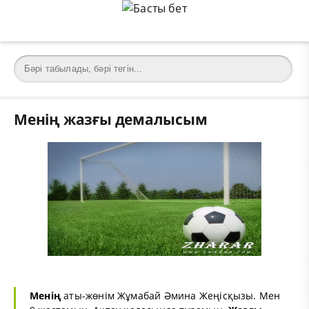
Менің жазғы демалысым
Менің
аты-жөнім Жұмабай Әмина Жеңісқызы. Мен