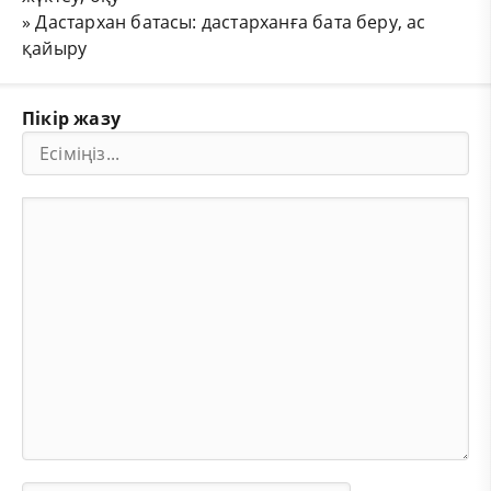
»
Дастархан батасы: дастарханға бата беру, ас
қайыру
Пікір жазу