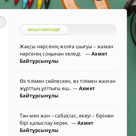
МАҚАЛ-МӘТЕЛДЕР
Жақсы нәрсенің жолға шығуы – жаман
нәрсенің соңынан келеді.
—
Ахмет
Байтұрсынұлы
Өз тілімен сөйлескен, өз тілімен жазған
жұрттың ұлттығы еш..
—
Ахмет
Байтұрсынұлы
Тән мен жан – сабақтас, екеуі – бірінен
бірі қалыспау керек.
—
Ахмет
Байтұрсынұлы