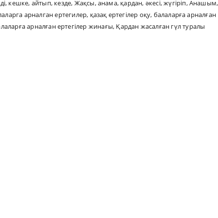
ді
,
кешке
,
айтып
,
кезде
,
Жақсы
,
анама
,
қардан
,
әкесі
,
жүгіріп
,
Анашым
лаларга арналган ертегилер
,
қазақ ертегілер оқу
,
балаларға арналған
алаларға арналған ертегілер жинағы
,
Қардан жасалған гүл туралы