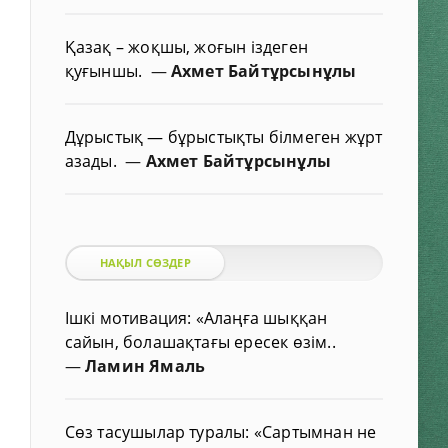
Қазақ – жоқшы, жоғын іздеген
қуғыншы.
—
Ахмет Байтұрсынұлы
Дұрыстық — бұрыстықты білмеген жұрт
азады.
—
Ахмет Байтұрсынұлы
НАҚЫЛ СӨЗДЕР
Ішкі мотивация: «Алаңға шыққан
сайын, болашақтағы ересек өзім..
—
Ламин Ямаль
Сөз тасушылар туралы: «Сартымнан не