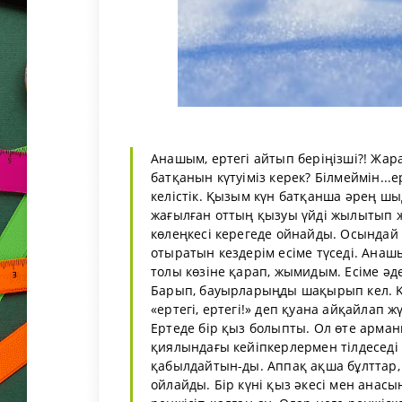
Анашым, ертегі айтып беріңізші?! Жар
батқанын күтуіміз керек? Білмеймін...
келістік. Қызым күн батқанша әрең шы
жағылған оттың қызуы үйді жылытып ж
көлеңкесі керегеде ойнайды. Осындай
отыратын кездерім есіме түседі. Анаш
толы көзіне қарап, жымидым. Есіме әдем
Барып, бауырларыңды шақырып кел. Қы
«ертегі, ертегі!» деп қуана айқайлап ж
Ертеде бір қыз болыпты. Ол өте арман
қиялындағы кейіпкерлермен тілдеседі 
қабылдайтын-ды. Аппақ ақша бұлттар, 
ойлайды. Бір күні қыз әкесі мен анасы