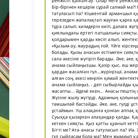
ренжісіп қалған-ау. Олар неге ренжіск
Бір-бірінен кешірім сұрай салмай ма?! Б
татуласып па? Кішкентай арманшыл қы
терезеден жапалақтап жауған қарға қа
тұра салып, киімдерін киіп, далаға жү
қиялындағы ертегі патшалығы сияқты.
қолдарымен қарды көсіп алып, жентек
«Қызым-ау, жаурадың ғой. Үйге кірсең
болады. Қызы анасын естімеген сияқты
сала әкесіне жүгіріп барады. Әке, әке
анама сыйлаңызшы. Қазір қыс, еш жерде
қардан жасалған гүл...жүріңізші, ана
алған соң, әкесі көңілін қимай жентект
анама сыйлаңыз, - деп сыбырлайды қы
жасапты... Әдемі екен... Анасы пештің
Жүзіне жылу жүгірді. Адамның қолының
тамшылай бастайды. Әке, әке, гүлді ұс
ұстаймын. Үш алақанға қонған аппақ қ
Суыққа қызарған алақандар қалды. Қа
кеткен сияқты. Қыз қатты қуанып кетті.
Бітті ме? Ата-анасы татуласып па? Иә.
гүл сыйласам бола ма? Мен жымиып қан