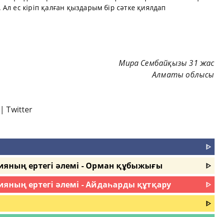
Ал ес кіріп қалған қыздарым бір сәтке қиялдап
Мира Сембайқызы 31 жас
Алматы облысы
|
Twitter
ᐈ
ияның ертегі әлемі - Орман құбыжығы
ᐈ
ияның ертегі әлемі - Айдаһарды құтқару
ᐈ
ᐈ