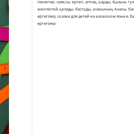
Ілмектер:
сияқты
,
ертегі
,
аппақ
,
қарды
,
Қызым
,
гүл
жентектей
,
қалады
,
бастады
,
анасының
,
Анасы
,
ба
ертегілер
,
сказки для детей на казахском языке
,
б
ертегілер