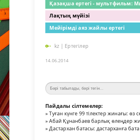
Қазақша ертегі - мультфильм: Ми
Лақтың мүйізі
Мейірімді аяз жайлы ертегі
kz
|
Ертегілер
14.06.2014
Пайдалы сілтемелер:
»
Туған күнге 99 тілектер жинағы: өз 
»
Абай Құнанбаев барлық өлеңдер жи
»
Дастархан батасы: дастарханға бата