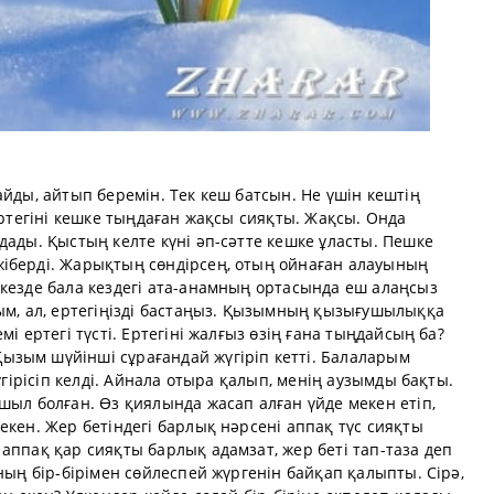
айды, айтып беремін. Тек кеш батсын. Не үшін кештің
ертегіні кешке тыңдаған жақсы сияқты. Жақсы. Онда
дады. Қыстың келте күні әп-сәтте кешке ұласты. Пешке
іберді. Жарықтың сөндірсең, отың ойнаған алауының
 кезде бала кездегі ата-анамның ортасында еш алаңсыз
ым, ал, ертегіңізді бастаңыз. Қызымның қызығушылыққа
і ертегі түсті. Ертегіні жалғыз өзің ғана тыңдайсың ба?
зым шүйінші сұрағандай жүгіріп кетті. Балаларым
үгірісіп келді. Айнала отыра қалып, менің аузымды бақты.
шыл болған. Өз қиялында жасап алған үйде мекен етіп,
екен. Жер бетіндегі барлық нәрсені аппақ түс сияқты
аппақ қар сияқты барлық адамзат, жер беті тап-таза деп
ның бір-бірімен сөйлеспей жүргенін байқап қалыпты. Сірә,