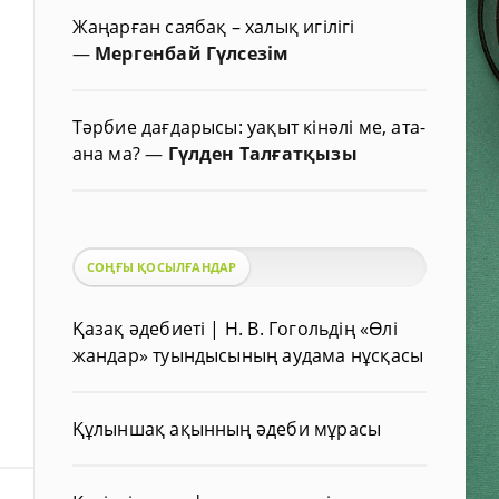
Жаңарған саябақ – халық игілігі
—
Мергенбай Гүлсезім
Тәрбие дағдарысы: уақыт кінәлі ме, ата-
ана ма?
—
Гүлден Талғатқызы
СОҢҒЫ ҚОСЫЛҒАНДАР
Қазақ әдебиеті | Н. В. Гогольдің «Өлі
жандар» туындысының аудама нұсқасы
Құлыншақ ақынның әдеби мұрасы