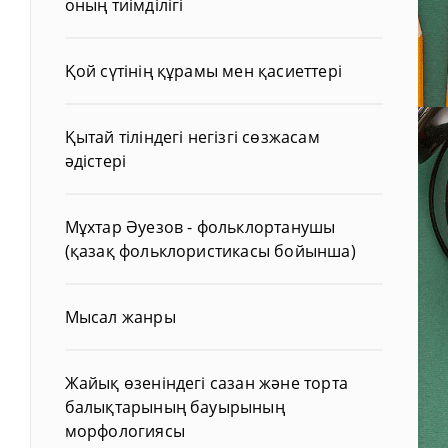
оның тиімділігі
Қой сүтінің құрамы мен қасиеттері
Қытай тіліндегі негізгі сөзжасам
әдістері
Мұхтар Әуезов - фольклортанушы
(қазақ фольклористикасы бойынша)
Мысал жанры
Жайық өзеніндегі сазан және торта
балықтарының бауырының
морфологиясы