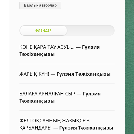
Барлық авторлар
ӨЛЕҢДЕР
КӨНЕ ҚАРА ТАУ АСУЫ...
—
Гүлзия
Тәжіханқызы
ЖАРЫҚ КҮН!
—
Гүлзия Тәжіханқызы
БАЛАҒА АРНАЛҒАН СЫР
—
Гүлзия
Тәжіханқызы
ЖЕЛТОҚСАННЫҢ ЖАЗЫҚСЫЗ
ҚҰРБАНДАРЫ
—
Гүлзия Тәжіханқызы