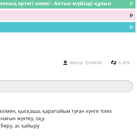
яның ертегі әлемі - Алтын мүйізді құлын
ᐈ
ᐈ
ᐈ
Автор:
ZHARAR
6 459
сөзімен, қысқаша, қарапайым туған күнге тілек
нағын жүктеу, оқу
 беру, ас қайыру