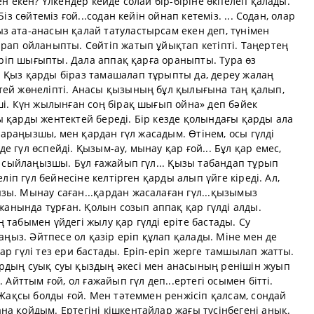
ен екен? Үлкендер кейде солай бір-біріне өкпелеп қалады.
із сөйтеміз ғой...содан кейін ойнап кетеміз. ... Содан, олар
з ата-анасын қалай татуластырсам екен деп, түнімен
рап ойланыпты. Сөйтіп жатып ұйықтап кетіпті. Таңертең
гіріп шығыпты. Дала аппақ қарға ораныпты. Тура өз
 Қыз қарды біраз тамашалап тұрыпты да, дереу жалаң
тей жөнеліпті. Анасы қызының бұл қылығына таң қалып,
ші. Күн жылынған соң бірақ шығып ойна» деп бәйек
 қарды жентектей береді. Бір кезде қолындағы қарды ала
, қараңызшы, мен қардан гүл жасадым. Өтінем, осы гүлді
 гүл өспейді. Қызым-ау, мынау қар ғой... Бұл қар емес,
ма сыйлаңызшы. Бұл ғажайып гүл... Қызы табандап тұрып
еліп гүл бейнесіне келтірген қарды алып үйге кіреді. Ал,
зы. Мынау саған...қардан жасалаған гүл...қызымыз
 жанында тұрған. Қолын созып аппақ қар гүлді алды.
 табымен үйдегі жылу қар гүлді еріте бастады. Су
таңыз. Әйтпесе ол қазір еріп құлап қалады. Міне мен де
ар гүлі тез ери бастады. Еріп-еріп жерге тамшылап жатты.
рдың суық суы қыздың әкесі мен анасының ренішін жуып
 Айттым ғой, ол ғажайып гүл деп...ертегі осымен бітті.
 Жақсы болды ғой. Мен тәтеммен ренжісіп қалсам, сондай
а қойдым. Ертегіні кішкентайлар жағы түсінбегені анық.