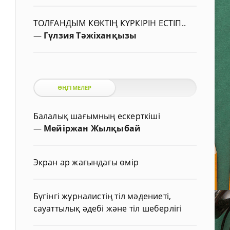
ТОЛҒАНДЫМ КӨКТІҢ КҮРКІРІН ЕСТІП..
—
Гүлзия Тәжіханқызы
ӘҢГІМЕЛЕР
Балалық шағымның ескерткіші
—
Мейіржан Жылқыбай
Экран ар жағындағы өмір
Бүгінгі журналистің тіл мәдениеті,
сауаттылық әдебі және тіл шеберлігі