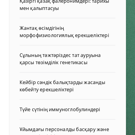
Қазіргі қазақ фалеронимдері: тарихы
,
мен қалыптасуы
Жантақ өсімдігінің
морфофизиологиялық ерекшеліктері
Сұлының тәжтәріздес тат ауруына
қарсы төзімділік генетикасы
Кейбір сәндік балықтарды жасанды
көбейту ерекшеліктері
Түйе сүтінің иммуноглобулиндері
Ұйымдағы персоналды басқару және