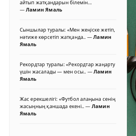
айтып жатқандарын білемін...
—
Ламин Ямаль
Сыншылар туралы: «Мен жеңіске жетіп,
нәтиже көрсетіп жатқанда..
—
Ламин
Ямаль
Рекордтар туралы: «Рекордтар жаңарту
үшін жасалады — мен осы..
—
Ламин
Ямаль
Жас ерекшелігі: «Футбол алаңына сенің
жасыңның қаншада екені..
—
Ламин
Ямаль