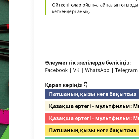
Өйткені олар ойынға айналып отырды. 
кеткендері анық.
Әлеуметтік желілерде бөлісіңіз:
Facebook
|
VK
|
WhatsApp
|
Telegram
Қарап көріңіз 👇
Патшаның қызы неге бақытсыз
Қазақша ертегі - мультфильм: М
Қазақша ертегі - мультфильм: М
Патшаның қызы неге бақытсыз