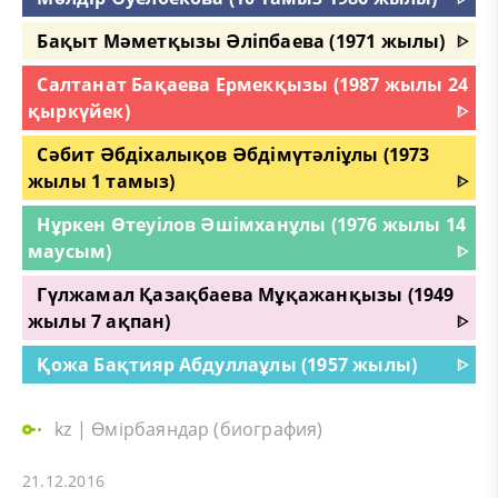
Бақыт Мәметқызы Әліпбаева (1971 жылы)
ᐈ
Салтанат Бақаева Ермекқызы (1987 жылы 24
қыркүйек)
ᐈ
Сәбит Әбдіхалықов Әбдімүтәліұлы (1973
жылы 1 тамыз)
ᐈ
Нұркен Өтеуілов Әшімханұлы (1976 жылы 14
маусым)
ᐈ
Гүлжамал Қазақбаева Мұқажанқызы (1949
жылы 7 ақпан)
ᐈ
Қожа Бақтияр Абдуллаұлы (1957 жылы)
ᐈ
kz
|
Өмірбаяндар (биография)
21.12.2016