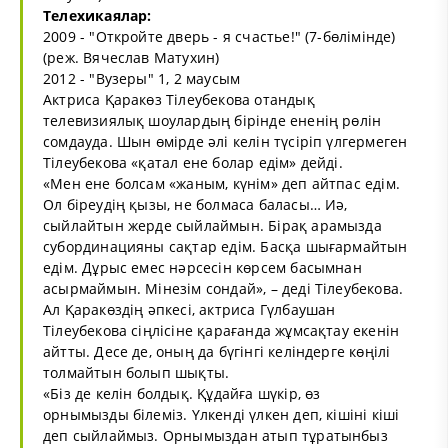
Телехикаялар:
2009 - "Откройте дверь - я счастье!" (7-бөлімінде)
(реж. Вячеслав Матухин)
2012 - "Вузеры" 1, 2 маусым
Актриса Қаракөз Тілеубекова отандық
телевизиялық шоулардың бірінде ененің рөлін
сомдауда. Шын өмірде әлі келін түсіріп үлгермеген
Тілеубекова «қатал ене болар едім» дейді.
«Мен ене болсам «жаным, күнім» деп айтпас едім.
Ол біреудің қызы, не болмаса баласы… Иә,
сыйлайтын жерде сыйлаймын. Бірақ арамызда
субординацияны сақтар едім. Басқа шығармайтын
едім. Дұрыс емес нәрсесін көрсем басымнан
асырмаймын. Мінезім сондай», – деді Тілеубекова.
Ал Қаракөздің әпкесі, актриса Гүлбаушан
Тілеубекова сіңлісіне қарағанда жұмсақтау екенін
айтты. Десе де, оның да бүгінгі келіндерге көңілі
толмайтын болып шықты.
«Біз де келін болдық. Құдайға шүкір, өз
орнымызды білеміз. Үлкенді үлкен деп, кішіні кіші
деп сыйлаймыз. Орнымыздан атып тұратынбыз