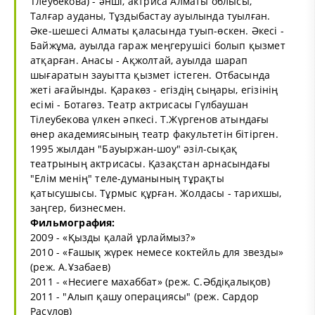
Тлеубекова) - әнші, актриса Алматы облысы,
Талғар ауданы, Тұздыбастау ауылында туылған.
Әке-шешесі Алматы қаласында туып-өскен. Әкесі -
Байжұма, ауылда гараж меңгерушісі болып қызмет
атқарған. Анасы - Ақжолтай, ауылда шарап
шығаратын зауытта қызмет істеген. Отбасында
жеті ағайынды. Қаракөз - егіздің сыңары, егізінің
есімі - Ботагөз. Театр актрисасы Гүлбаушан
Тілеубекова үлкен әпкесі. Т.Жүргенов атындағы
өнер академиясының театр факультетін бітірген.
1995 жылдан "Бауыржан-шоу" әзіл-сықақ
театрының актрисасы. Қазақстан арнасындағы
"Елім менің" теле-думанының тұрақты
қатысушысы. Тұрмыс құрған. Жолдасы - тарихшы,
заңгер, бизнесмен.
Фильмография:
2009 - «Қызды қалай ұрлаймыз?»
2010 - «Ғашық жүрек немесе коктейль для звезды»
(реж. А.Ұзабаев)
2011 - «Несиеге махаббат» (реж. С.Әбдіқалықов)
2011 - "Алып қашу операциясы" (реж. Сардор
Расулов)