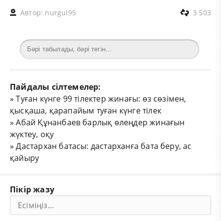
Автор:
nurgul95
3 503
Пайдалы сілтемелер:
»
Туған күнге 99 тілектер жинағы: өз сөзімен,
қысқаша, қарапайым туған күнге тілек
»
Абай Құнанбаев барлық өлеңдер жинағын
жүктеу, оқу
»
Дастархан батасы: дастарханға бата беру, ас
қайыру
Пікір жазу