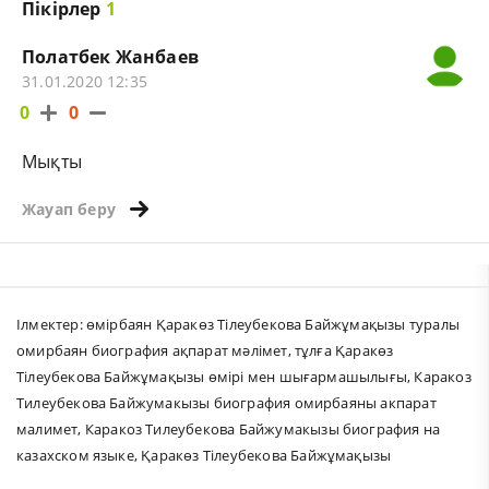
Пікірлер
1
Полатбек Жанбаев
31.01.2020 12:35
0
0
Мықты
Жауап беру
Ілмектер:
өмірбаян Қаракөз Тілеубекова Байжұмақызы туралы
омирбаян биография ақпарат мәлімет
,
тұлға Қаракөз
Тілеубекова Байжұмақызы өмірі мен шығармашылығы
,
Каракоз
Тилеубекова Байжумакызы биография омирбаяны акпарат
малимет
,
Каракоз Тилеубекова Байжумакызы биография на
казахском языке
,
Қаракөз Тілеубекова Байжұмақызы