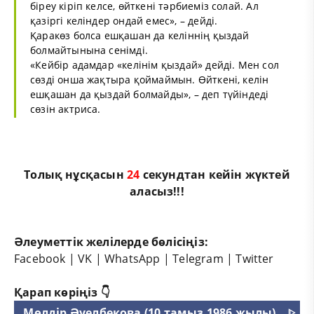
біреу кіріп келсе, өйткені тәрбиеміз солай. Ал
қазіргі келіндер ондай емес», – дейді.
Қаракөз болса ешқашан да келіннің қыздай
болмайтынына сенімді.
«Кейбір адамдар «келінім қыздай» дейді. Мен сол
сөзді онша жақтыра қоймаймын. Өйткені, келін
ешқашан да қыздай болмайды», – деп түйіндеді
сөзін актриса.
Толық нұсқасын
23
секундтан кейін жүктей
аласыз!!!
Әлеуметтік желілерде бөлісіңіз:
Facebook
|
VK
|
WhatsApp
|
Telegram
|
Twitter
Қарап көріңіз 👇
Мөлдір Әуелбекова (10 тамыз 1986 жылы)
ᐈ