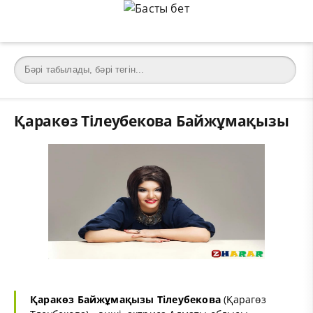
Қаракөз Тілеубекова Байжұмақызы
Қаракөз Байжұмақызы Тілеубекова
(Қарагөз