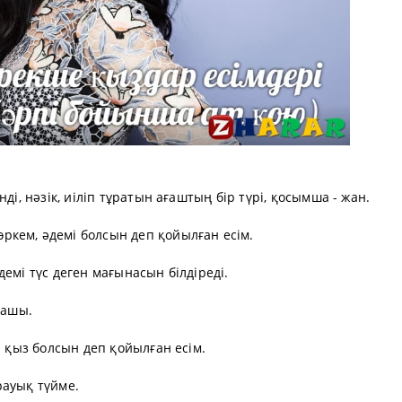
ді, нәзік, иіліп тұратын ағаштың бір түрі, қосымша - жан.
кем, әдемі болсын деп қойылған есім.
емі түс деген мағынасын білдіреді.
ғашы.
і қыз болсын деп қойылған есім.
рауық түйме.