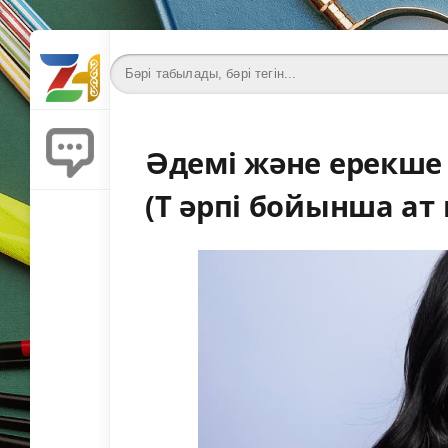
Әдемі және ерекше
(Т әрпі бойынша ат