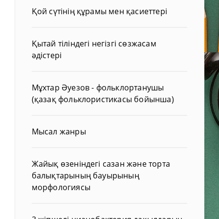
Қой сүтінің құрамы мен қасиеттері
Қытай тіліндегі негізгі сөзжасам
әдістері
Мұхтар Әуезов - фольклортанушы
(қазақ фольклористикасы бойынша)
Мысал жанры
Жайық өзеніндегі сазан және торта
балықтарының бауырының
морфологиясы