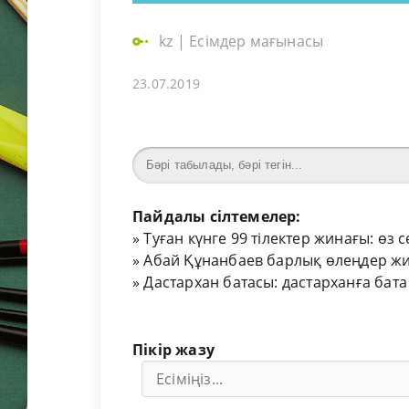
kz
|
Есімдер мағынасы
23.07.2019
Пайдалы сілтемелер:
»
Туған күнге 99 тілектер жинағы: өз 
»
Абай Құнанбаев барлық өлеңдер жи
»
Дастархан батасы: дастарханға бата
Пікір жазу