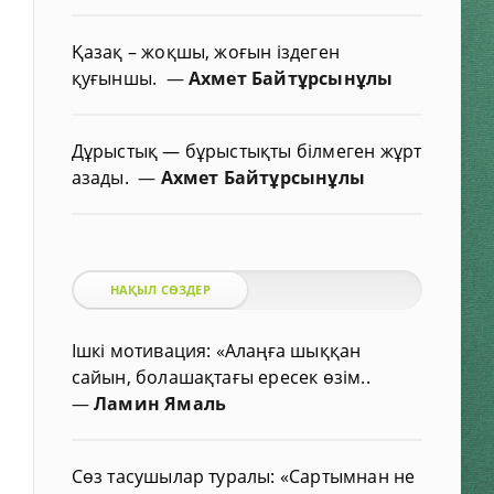
Қазақ – жоқшы, жоғын іздеген
қуғыншы.
—
Ахмет Байтұрсынұлы
Дұрыстық — бұрыстықты білмеген жұрт
азады.
—
Ахмет Байтұрсынұлы
НАҚЫЛ СӨЗДЕР
Ішкі мотивация: «Алаңға шыққан
сайын, болашақтағы ересек өзім..
—
Ламин Ямаль
Сөз тасушылар туралы: «Сартымнан не