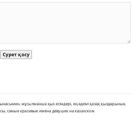
Сурет қосу
ағынасымен
,
мұсылманша қыз есімдері
,
ең әдемі қазақ қыздарының
асы
,
самые красивые имена девушек на казахском