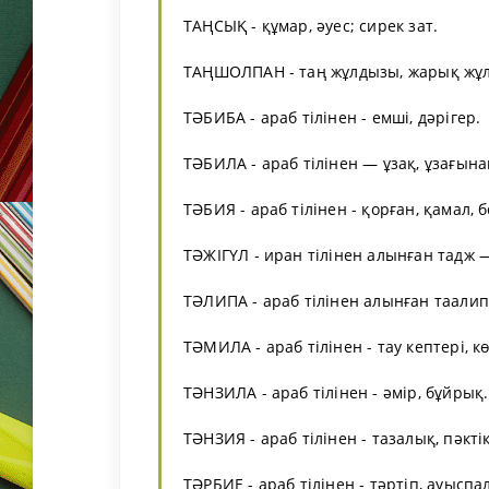
ТАҢСЫҚ - құмар, әуес; сирек зат.
ТАҢШОЛПАН - таң жұлдызы, жарық жұ
ТӘБИБА - араб тілінен - емші, дәрігер.
ТӘБИЛА - араб тілінен — ұзақ, ұзағынан
ТӘБИЯ - араб тілінен - қорған, қамал, б
ТӘЖІГҮЛ - иран тілінен алынған тадж — 
ТӘЛИПА - араб тілінен алынған таалип 
ТӘМИЛА - араб тілінен - тау кептері, к
ТӘНЗИЛА - араб тілінен - әмір, бұйрық.
ТӘНЗИЯ - араб тілінен - тазалық, пәктік
ТӘРБИЕ - араб тілінен - тәртіп, ауыспа