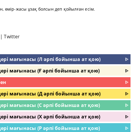
н, өмір-жасы ұзақ болсын деп қойылған есім.
|
Twitter
ері мағынасы (Л әрпі бойынша ат қою)
ᐈ
ері мағынасы (Ғ әрпі бойынша ат қою)
ᐈ
мен
ᐈ
ері мағынасы (Д әрпі бойынша ат қою)
ᐈ
ері мағынасы (С әрпі бойынша ат қою)
ᐈ
ері мағынасы (Х әрпі бойынша ат қою)
ᐈ
ері мағынасы (Р әрпі бойынша ат қою)
ᐈ