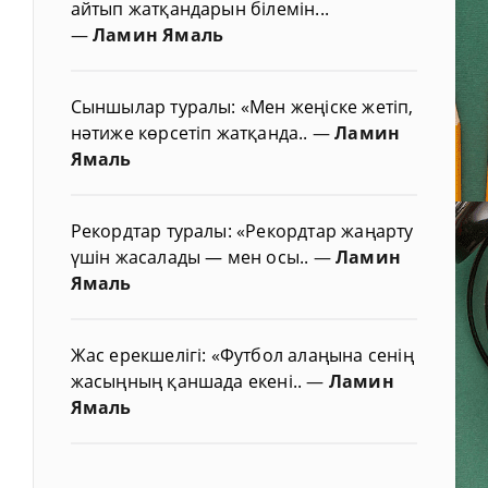
айтып жатқандарын білемін...
—
Ламин Ямаль
Сыншылар туралы: «Мен жеңіске жетіп,
нәтиже көрсетіп жатқанда..
—
Ламин
Ямаль
Рекордтар туралы: «Рекордтар жаңарту
үшін жасалады — мен осы..
—
Ламин
Ямаль
Жас ерекшелігі: «Футбол алаңына сенің
жасыңның қаншада екені..
—
Ламин
Ямаль