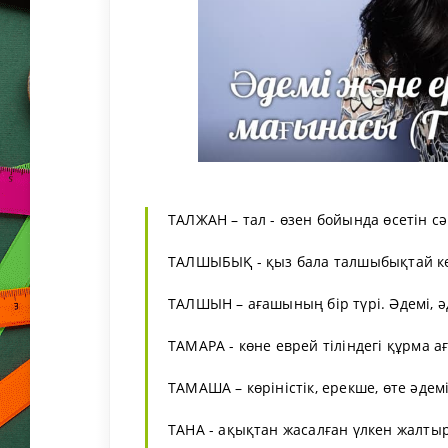
ТАЛЖАН – тал - өзен бойында өсетін сән
ТАЛШЫБЫҚ - қыз бала талшыбықтай көр
ТАЛШЫН – ағашының бір түрі. Әдемі, әд
ТАМАРА - көне еврей тіліндегі құрма а
ТАМАША – көріністік, ерекше, өте әдем
ТАНА - ақықтан жасалған үлкен жалты