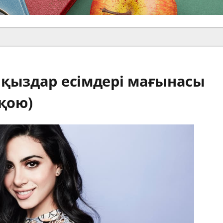
 қыздар есімдері мағынасы
 қою)