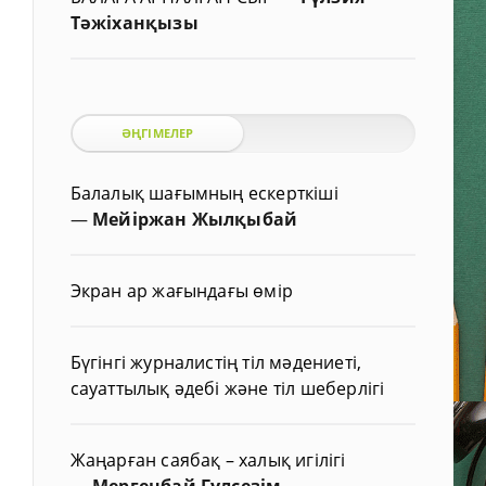
Тәжіханқызы
ӘҢГІМЕЛЕР
Балалық шағымның ескерткіші
—
Мейіржан Жылқыбай
Экран ар жағындағы өмір
Бүгінгі журналистің тіл мәдениеті,
сауаттылық әдебі және тіл шеберлігі
Жаңарған саябақ – халық игілігі
—
Мергенбай Гүлсезім