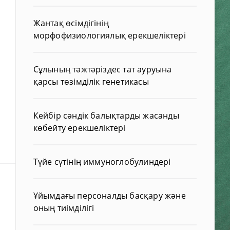
Жантақ өсімдігінің
морфофизиологиялық ерекшеліктері
Сұлының тәжтәріздес тат ауруына
қарсы төзімділік генетикасы
Кейбір сәндік балықтарды жасанды
көбейту ерекшеліктері
Түйе сүтінің иммуноглобулиндері
Ұйымдағы персоналды басқару және
оның тиімділігі