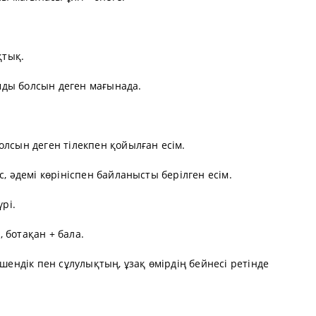
қтық.
лымды болсын деген мағынада.
олсын деген тілекпен қойылған есім.
с, әдемі көрініспен байланысты берілген есім.
үрі.
 ботақан + бала.
ешендік пен сұлулықтың, ұзақ өмірдің бейнесі ретінде