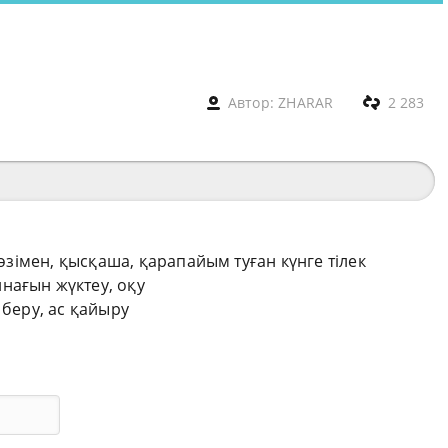
Автор:
ZHARAR
2 283
сөзімен, қысқаша, қарапайым туған күнге тілек
нағын жүктеу, оқу
 беру, ас қайыру