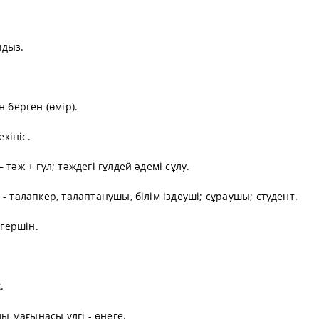
лдыз.
 берген (өмір).
екініс.
тәж + гүл; тәждегі гұлдей әдемі сұлу.
- талапкер, талаптанушы, білім іздеуші; сұраушы; студент.
өгершін.
.
лы мағынасы ұлгі - өнеге.