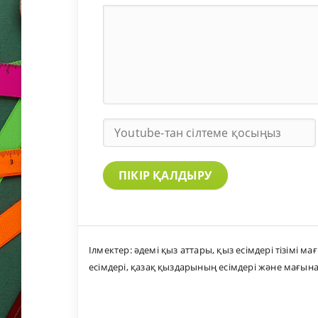
ПІКІР ҚАЛДЫРУ
Ілмектер:
әдемі қыз аттары
,
қыз есімдері тізімі м
есімдері
,
қазақ қыздарының есімдері және мағын