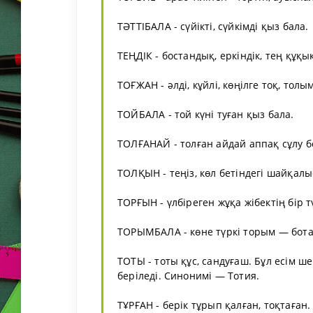
ТӘТТІБАЛА - сүйікті, сүйкімді қыз бала.
ТЕҢДІК - бостандық, еркіндік, тең құқы
ТОҒЖАН - әлді, кұйлі, көңілге тоқ, то
ТОЙБАЛА - той күні туған қыз бала.
ТОЛҒАНАЙ - толған айдай аппақ сұлу б
ТОЛҚЫН - теңіз, көл бетіндегі шайқалы
ТОРҒЫН - үлбіреген жұқа жібектің бір т
ТОРЫМБАЛА - көне түркі торым — бота,
ТОТЫ - тоты құс, сандуғаш. Бұл есім ш
беріледі. Синонимі — Тотия.
ТҰРҒАН - берік тұрып қалған, тоқтаған.