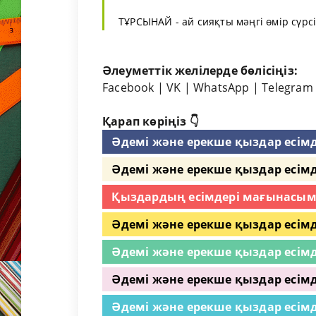
ТҰРСЫНАЙ - ай сияқты мәңгі өмір сүрсі
Әлеуметтік желілерде бөлісіңіз:
Facebook
|
VK
|
WhatsApp
|
Telegram
Қарап көріңіз 👇
Әдемі және ерекше қыздар есімд
Әдемі және ерекше қыздар есімд
Қыздардың есімдері мағынасы
Әдемі және ерекше қыздар есімд
Әдемі және ерекше қыздар есімд
Әдемі және ерекше қыздар есімд
Әдемі және ерекше қыздар есімд