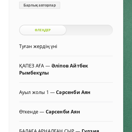
Барлық авторлар
ӨЛЕҢДЕР
Туған жердің үні
ҚАПЕЗ АҒА
—
Әліпов Айтбек
Рымбекұлы
Ауыл жолы 1
—
Сәрсенби Аян
Өткенде
—
Сәрсенби Аян
БАЛАҒА АРНАЛҒАН СЫР
—
Гүлзия