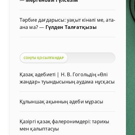
Тәрбие дағдарысы: уақыт кінәлі ме, ата-
ана ма?
—
Гүлден Талғатқызы
СОҢҒЫ ҚОСЫЛҒАНДАР
Қазақ әдебиеті | Н. В. Гогольдің «Өлі
жандар» туындысының аудама нұсқасы
Құлыншақ ақынның әдеби мұрасы
Қазіргі қазақ фалеронимдері: тарихы
мен қалыптасуы