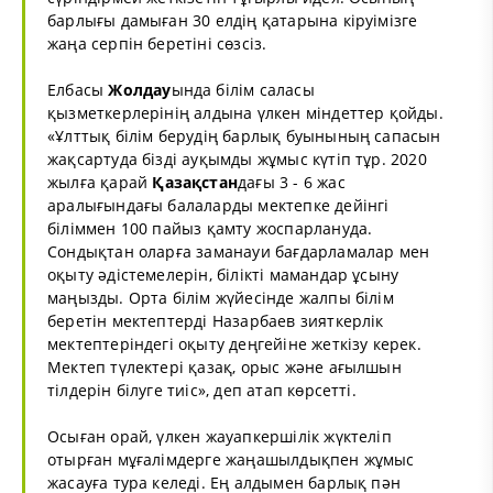
барлығы дамыған 30 елдің қатарына кіруімізге
жаңа серпін беретіні сөзсіз.
Елбасы
Жолдау
ында білім саласы
қызметкерлерінің алдына үлкен міндеттер қойды.
«Ұлттық білім берудің барлық буынының сапасын
жақсартуда бізді ауқымды жұмыс күтіп тұр. 2020
жылға қарай
Қазақстан
дағы 3 - 6 жас
аралығындағы балаларды мектепке дейінгі
біліммен 100 пайыз қамту жоспарлануда.
Сондықтан оларға заманауи бағдарламалар мен
оқыту әдістемелерін, білікті мамандар ұсыну
маңызды. Орта білім жүйесінде жалпы білім
беретін мектептерді Назарбаев зияткерлік
мектептеріндегі оқыту деңгейіне жеткізу керек.
Мектеп түлектері қазақ, орыс және ағылшын
тілдерін білуге тиіс», деп атап көрсетті.
Осыған орай, үлкен жауапкершілік жүктеліп
отырған мұғалімдерге жаңашылдықпен жұмыс
жасауға тура келеді. Ең алдымен барлық пән