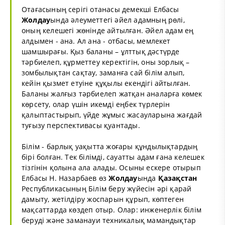
Отағасының серігі отанасы демекші Елбасы
Жолдау
ында әлеуметтегі әйел адамның рөлі,
оның келешегі жөнінде айтылған. Әйел адам ең
алдымен - ана. Ал ана - отбасы, мемлекет
шамшырағы. Қыз баланы – ұлттық дәстүрде
тәрбиелеп, құрметтеу керектігін, оны зорлық –
зомбылықтан сақтау, заманға сай білім алып,
кейін қызмет етуіне құқылы екендігі айтылған.
Баланы жалғыз тәрбиелеп жатқан аналарға көмек
көрсету, олар үшін икемді еңбек түрлерін
қалыптастырып, үйде жұмыс жасауларына жағдай
туғызу перспективасы қуантады.
Білім - барлық уақытта жоғары құндылықтардың
бірі болған. Тек білімді, сауатты адам ғана келешек
тізгінін қолына ала алады. Осыны ескере отырып
Елбасы Н. Назарбаев өз
Жолдау
ында
Қазақстан
Республикасының Білім беру жүйесін әрі қарай
дамыту, жетілдіру жоспарын құрып, көптеген
мақсаттарда көздеп отыр. Олар: инженерлік білім
беруді және заманауи техникалық мамандықтар