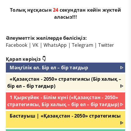
Толық нұсқасын
24
секундтан кейін жүктей
аласыз!!!
Әлеуметтік желілерде бөлісіңіз:
Facebook
|
VK
|
WhatsApp
|
Telegram
|
Twitter
Қарап көріңіз 👇
Мәңгілік ел. Бір ел – бір тағдыр
ᐈ
«Қазақстан - 2050» стратегиясы (Бір халық –
бір ел – бір тағдыр)
ᐈ
1 Қыркүйек - Білім күні («Қазақстан - 2050»
стратегиясы, Бір халық – бір ел – бір тағдыр)
ᐈ
Бастауыш | «Қазақстан - 2050» стратегиясы
ᐈ