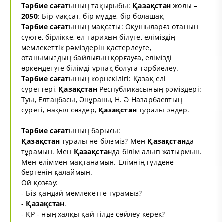
Тәрбие сағат
ының тақырыбы:
Қазақстан
жолы –
2050
: Бір мақсат, бір мүдде, бір болашақ
Тәрбие сағат
ының мақсаты: Оқушыларға отанын
сүюге, бірлікке, ел тарихын білуге, еліміздің
мемлекеттік рәміздерін қастерлеуге,
отанымыздың байлығын қорғауға, елімізді
өркендетуге білімді ұрпақ болуға тәрбиелеу.
Тәрбие сағат
ының көрнекілігі: Қазақ елі
суреттері,
Қазақстан
Республикасының рәміздері:
Туы, Елтаңбасы, Әнұраны, Н. Ә Назарбаевтың
суреті, нақыл сөздер,
Қазақстан
туралы әндер.
Тәрбие сағат
ының барысы:
Қазақстан
туралы не білеміз? Мен
Қазақстан
да
тұрамын. Мен
Қазақстан
да білім алып жатырмын.
Мен еліммен мақтанамын. Елімнің гүлдене
бергенін қалаймын.
Ой қозғау:
- Біз қандай мемлекетте тұрамыз?
-
Қазақстан
.
- ҚР - ның халқы қай тілде сөйлеу керек?