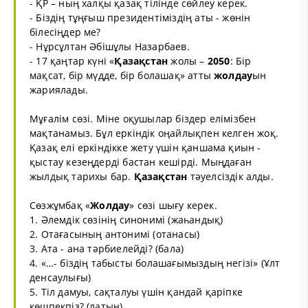
- ҚР – ның халқы қазақ тілінде сөйлеу керек.
- Біздің тұңғыш президентіміздің аты - жөнін
білесіңдер ме?
- Нұрсұлтан Әбішұлы Назарбаев.
- 17 қаңтар күні «
Қазақстан
жолы –
2050
: Бір
мақсат, бір мүдде, бір болашақ» атты
жолдау
ын
жариялады.
Мұғалім сөзі. Міне оқушылар біздер елімізбен
мақтанамыз. Бұл еркіндік оңайлықпен келген жоқ.
Қазақ елі еркіндікке жету үшін қаншама қиын -
қыстау кезеңдерді бастан кешірді. Мыңдаған
жылдық тарихы бар.
Қазақстан
тәуелсіздік алды.
Сөзжұмбақ «
Жолдау
» сөзі шығу керек.
1. Әлемдік сөзінің синонимі (жаһандық)
2. Отағасының антонимі (отанасы)
3. Ата - ана тәрбиелейді? (бала)
4. «…- біздің табысты болашағымыздың негізі» (Ұлт
денсаулығы)
5. Тіл дамуы, сақталуы үшін қандай қаріпке
көшпекпіз? (латын)