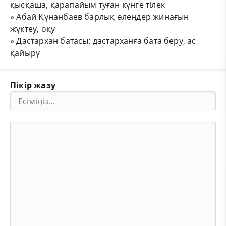
қысқаша, қарапайым туған күнге тілек
»
Абай Құнанбаев барлық өлеңдер жинағын
жүктеу, оқу
»
Дастархан батасы: дастарханға бата беру, ас
қайыру
Пікір жазу