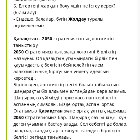
6. Ел ертеңі жарқын болу үшін не істеу керек?
(Білім алу)
- Ендеше, балалар, бүгін
Жолдау
туралы
әңгімелесеміз.
Қазақстан
-
2050
стратегиясының логотипін
таныстыру
2050
Стратегиясының жаңа логотипі бірліктің
мазмұны. Ол қазақтың ұғымындағы бірлік пен
қауымдастық белгісін бейнелейтін әлем
аллюзиясының бірігуі мен үндесу идеясын
көрсетеді.
Біріншіден, логотиптің негізі болып табылатын
шаңырақты біз алдымен елтаңбадан көре аламыз.
Шаңырақ өз үйіміздің призмасынан көрінетін
аспанның символы. Бізде ортақ аспан, ортақ
Отанымыз
Қазақстан
және ортақ ұлттық идеямыз
2050
Стратегиямыз бар. Шаңырақ сөзі «шаң» - күн
деген ұғымнан бастау алады. Сол себепті де болар,
ол қазақстандықтарға көпұлтты елдегі бірліктің
белгісі ретінде танылады.