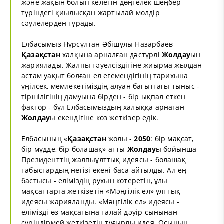
және жақын болып келетін дөңгелек шеңбер
түріндегі қиылысқан жартылай мөлдір
сәулелерден тұрады.
Елбасымыз Нұрсұлтан Әбішұлы Назарбаев
Қазақстан
халқына арналған дәстүрлі
Жолдау
ын
жариялады. Жалпы тәуелсіздігіне жиырма жылдан
астам уақыт болған ел егемендігінің тарихына
үңілсек, мемлекетіміздің алуан бағыттағы тыныс -
тіршілігінің дамуына бірден - бір ықпал еткен
фактор - бұл Елбасымыздың халыққа арнаған
Жолдау
ы екендігіне көз жеткізер едік.
Елбасының «
Қазақстан
жолы -
2050
: бір мақсат,
бір мүдде, бір болашақ» атты
Жолдау
ы бойынша
Президенттің жалпыұлттық идеясы - болашақ
табыстардың негізі екені баса айтылды. Ал ең
бастысы - еліміздің рухын көтеретін, ұлы
мақсаттарға жеткізетін «Мәңгілік ел» ұлттық
идеясы жарияланды. «Мәңгілік ел» идеясы -
елімізді өз мақсатына талай дәуір сынынан
сүріндірмей жеткізетін тұғырлы идея. Осының