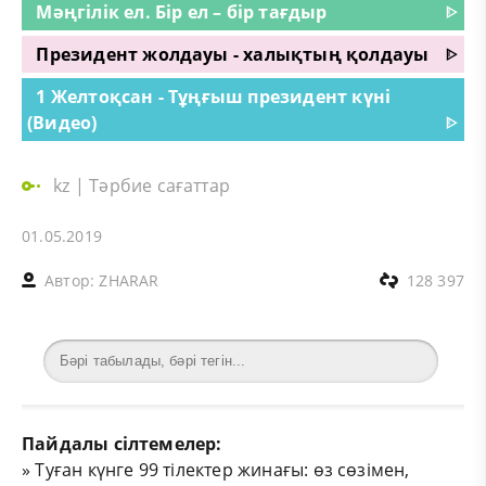
Мәңгілік ел. Бір ел – бір тағдыр
ᐈ
Президент жолдауы - халықтың қолдауы
ᐈ
1 Желтоқсан - Тұңғыш президент күні
(Видео)
ᐈ
kz
|
Тәрбие сағаттар
01.05.2019
Автор:
ZHARAR
128 397
Пайдалы сілтемелер:
»
Туған күнге 99 тілектер жинағы: өз сөзімен,