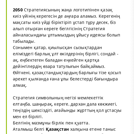
2050
Стратегиясының жаңа логотипінен қазақ
киіз үйінің керегесін де аңғара аламыз. Керегенің
мақсаты киіз үйді біріктіріп ұстап тұру десек, біз
алып отырған кереге беглгісінің Стратегия
айналасындағы ұлтымыздың ұйысу идеясы болып
табылады.
Сонымен қатар, қиылысқан сызықтардан
еліміздегі барлық ұлт өкілдерінің бірлігі, сондай -
ақ, еңбектеген баладан еңкейген қартқа
дейінгілердің өзара татулығын байқаймыз.
Өйткені, қазақстандықтардың барлығы тізе қосып
әрекет қылғанда ғана ұлы белестерді бағындыра
алмақ.
Стратегия символының негізі мемлекеттік
елтаңба, шаңырақ, кереге, дархан дала көкжиегі,
теңіздің шексіздігі, ағайынды жұрттың қол ұстасуы
мен ел бірлігі.
Белгінің мазмұны бірлік пен қуатта.
Аталмыш белгі
Қазақстан
халқына етене таныс