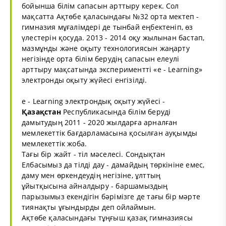
бойынша білім сапасын арттыру керек. Сол
мақсатта Ақтөбе қаласындағы №32 орта мектеп -
гимназия мұғалімдері де тынбай еңбектеніп, өз
үлестерін қосуда. 2013 - 2014 оқу жылынан бастап,
мазмұнды және оқыту технологиясын жаңарту
негізінде орта білім берудің сапасын елеулі
арттыру мақсатында экспериментті «e - Learning»
электронды оқыту жүйесі енгізілді.
e - Learning электрондық оқыту жүйесі -
Қазақстан
Республикасында білім беруді
дамытудың 2011 - 2020 жылдарға арналған
мемлекеттік бағдарламасына қосылған ауқымды
мемлекеттік жоба.
Тағы бір жайт - тіл мәселесі. Сондықтан
Елбасымыз да тілді дау - дамайдың төркініне емес,
даму мен өркендеудің негізіне, ұлттың
ұйытқысына айналдыру - баршамыздың
парызымыз екендігін бәрімізге де тағы бір мәрте
тиянақты ұғындырды деп ойлаймын.
Ақтөбе қаласындағы тұңғыш қазақ гимназиясы