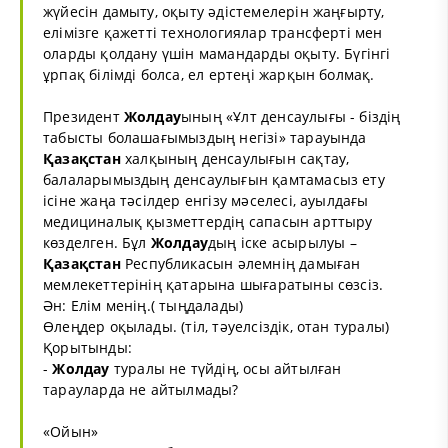
жүйесін дамыту, оқыту әдістемелерін жаңғырту,
елімізге қажетті технологиялар трансферті мен
оларды қолдану үшін мамандарды оқыту. Бүгінгі
ұрпақ білімді болса, ел ертеңі жарқын болмақ.
Президент
Жолдау
ының «Ұлт денсаулығы - біздің
табысты болашағымыздың негізі» тарауында
Қазақстан
халқының денсаулығын сақтау,
балаларымыздың денсаулығын қамтамасыз ету
ісіне жаңа тәсілдер енгізу мәселесі, ауылдағы
медициналық қызметтердің сапасын арттыру
көзделген. Бұл
Жолдау
дың іске асырылуы –
Қазақстан
Республикасын әлемнің дамыған
мемлекеттерінің қатарына шығаратыны сөзсіз.
Ән: Елім менің.( тыңдалады)
Өлеңдер оқылады. (тіл, тәуелсіздік, отан туралы)
Қорытынды:
-
Жолдау
туралы не түйдің, осы айтылған
тарауларда не айтылмады?
«Ойын»