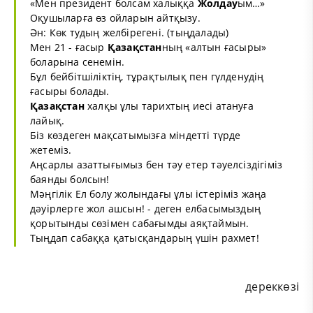
«Мен президент болсам халыққа
Жолдау
ым…»
Оқушыларға өз ойларын айтқызу.
Ән: Көк тудың желбірегені. (тыңдалады)
Мен 21 - ғасыр
Қазақстан
ның «алтын ғасыры»
боларына сенемін.
Бұл бейбітшіліктің, тұрақтылық пен гүлденудің
ғасыры болады.
Қазақстан
халқы ұлы тарихтың иесі атануға
лайық.
Біз көздеген мақсатымызға міндетті түрде
жетеміз.
Аңсарлы азаттығымыз бен тәу етер тәуелсіздігіміз
баянды болсын!
Мәңгілік Ел болу жолындағы ұлы істеріміз жаңа
дәуірлерге жол ашсын! - деген елбасымыздың
қорытынды сөзімен сабағымды аяқтаймын.
Тыңдап сабаққа қатысқандарың үшін рахмет!
дереккөзі