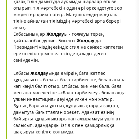
қазақ тілін дамытуда ауқымды шаралар өткізе
отырып, тіл мәртебесін одан әрі өркендетуге зор
міндеттер қойып отыр. Мәңгілік елдің мәңгілік
тіліне айналған тіліміздің мәртебесі арта берері
анық.
Елбасының әр
Жолдау
ы - толғауы терең
қайталанбас дүние. Биылғы
Жолдау
да
Президентіміздің өзіндік стиліне сәйкес көптеген
ерекшеліктерімен ел есінде қалады деген
сенімдемін.
Елбасы
Жолдау
ында өмірдің баға жетпес
құндылығы – балаға, бала тәрбиесіне, болашағына
көп көңіл бөліп отыр. Отбасы, әке мен бала, бала
мен ана мәселесіне –«Бала тәрбиелеу - болашаққа
үлкен инвестиция» деуінде үлкен мән жатыр.
Бұның барлығы ұлттық құндылықтарды сақтап,
дамытуға бағытталған әрекет. Адамзат өзінің
байырғы құндылықтарынан ажырамауы үшін ат
салысып, адамдарды ізгілік пен қамқорлыққа
шақыруы көңілге қонымды.