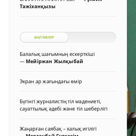
Тәжіханқызы
ӘҢГІМЕЛЕР
Балалық шағымның ескерткіші
—
Мейіржан Жылқыбай
Экран ар жағындағы өмір
Бүгінгі журналистің тіл мәдениеті,
сауаттылық әдебі және тіл шеберлігі
Жаңарған саябақ – халық игілігі
—
Мергенбай Гүлсезім