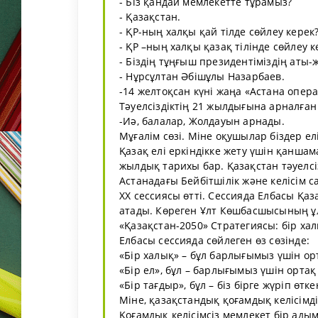
- Біз қандай мемлекетте тұрамыз?
- Қазақстан.
- ҚР-ның халқы қай тілде сөйлеу керек
- ҚР –ның халқы қазақ тілінде сөйлеу к
- Біздің тұңғыш президентіміздің аты-
- Нұрсұлтан Әбішұлы Назарбаев.
-14 желтоқсан күні жаңа «Астана опер
Тәуелсіздіктің 21 жылдығына арналға
-Иә, балалар, Жолдауын арнады.
Мұғалім сөзі. Міне оқушылар біздер ел
Қазақ елі еркіндікке жету үшін қанша
жылдық тарихы бар. Қазақстан тәуелсі
Астанадағы Бейбітшілік және келісім
ХХ сессиясы өтті. Сессияда Елбасы Қаз
атады. Көреген Ұлт Көшбасшысының ұл
«Қазақстан-2050» Стратегиясы: бір халы
Елбасы сессияда сөйлеген өз сөзінде:
«Бір халық» – бұл барлығымыз үшін ор
«Бір ел», бұл – барлығымыз үшін ортақ
«Бір тағдыр», бұл – біз бірге жүріп өт
Міне, қазақстандық қоғамдық келісімд
Қоғамдық келісімсіз мемлекет бір адым