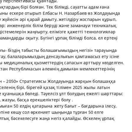
у перспективасы қуантады.
тардың бірі болған. Тек білімді, сауатты адам ғана
Осыны ескере отырып Елбасы Н. Назарбаев өз Жолдауында
 жүйесін әрі қарай дамыту, жетілдіру жоспарын құрып,
ар: инженерлік білім беруді және заманауи техникалық
істемелерін жаңғырту, елімізге қажетті технологиялар
мандарды оқыту. Бүгінгі ұрпақ білімді болса, ел ертеңі
ы- біздің табысты болашағымыздың негізі» тарауында
ау, балаларымыздың денсаулығын қамтамасыз ету ісіне
ағы медициналық қызметтердің сапасын арттыру көзделген.
стан Республикасын әлемнің дамыған мемлекеттерінің
ан – 2050» Стратегиясы Жолдауында жарқын болашаққа
еленің бірі, бірегей қазақ тілімен 2025 жылы латын
е қуанышқа бөледі. Тәуелсіз ұлт болудың ежелгі шарттары:
рі, жазуы, басқа ерекшеліктері болу .
мыған 50 елдің қатарына жету бағыт – бағдарына ілесу,
арпіне көшу сол өркениет шыңында тұрған 50 елге
лтық бәсекелесуге жаңа негіз қалайды. Өскелең ұрпақ