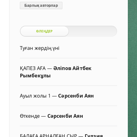
Барлық авторлар
ӨЛЕҢДЕР
Туған жердің үні
ҚАПЕЗ АҒА
—
Әліпов Айтбек
Рымбекұлы
Ауыл жолы 1
—
Сәрсенби Аян
Өткенде
—
Сәрсенби Аян
БАЛАҒА АРНАЛҒАН СЫР
—
Гүлзия