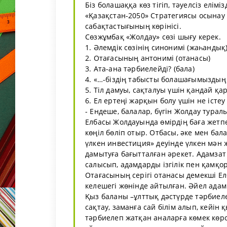
Біз болашаққа көз тігіп, тәуелсіз елімі
«Қазақстан-2050» Стратегиясы осынау м
сабақтастығының көрінісі.
Сөзжұмбақ «Жолдау» сөзі шығу керек.
1. Әлемдік сөзінің синонимі (жаһандық
2. Отағасының антонимі (отанасы)
3. Ата-ана тәрбиелейді? (бала)
4. «…-біздің табысты болашағымыздың н
5. Тіл дамуы, сақталуы үшін қандай қа
6. Ел ертеңі жарқын болу үшін не істеу 
- Ендеше, балалар, бүгін Жолдау турал
Елбасы Жолдауында өмірдің баға жетпе
көңіл бөліп отыр. Отбасы, әке мен бал
үлкен инвестиция» деуінде үлкен мән
дамытуға бағытталған әрекет. Адамза
салысып, адамдарды ізгілік пен қамқ
Отағасының серігі отанасы демекші Е
келешегі жөнінде айтылған. Әйел адам
Қыз баланы –ұлттық дәстүрде тәрбиеле
сақтау, заманға сай білім алып, кейін
тәрбиелеп жатқан аналарға көмек көрс