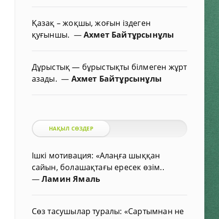
Қазақ – жоқшы, жоғын іздеген
қуғыншы.
—
Ахмет Байтұрсынұлы
Дұрыстық — бұрыстықты білмеген жұрт
азады.
—
Ахмет Байтұрсынұлы
НАҚЫЛ СӨЗДЕР
Ішкі мотивация: «Алаңға шыққан
сайын, болашақтағы ересек өзім..
—
Ламин Ямаль
Сөз тасушылар туралы: «Сартымнан не