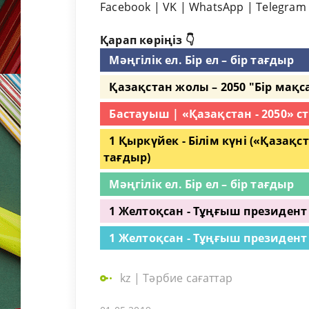
Facebook
|
VK
|
WhatsApp
|
Telegram
Қарап көріңіз 👇
Мәңгілік ел. Бір ел – бір тағдыр
Қазақстан жолы – 2050 "Бір мақса
Бастауыш | «Қазақстан - 2050» с
1 Қыркүйек - Білім күні («Қазақста
тағдыр)
Мәңгілік ел. Бір ел – бір тағдыр
1 Желтоқсан - Тұңғыш президент 
1 Желтоқсан - Тұңғыш президент 
kz
|
Тәрбие сағаттар