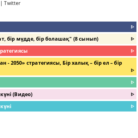
|
Twitter
ᐈ
т, бір мүдде, бір болашақ" (8 сынып)
ᐈ
тратегиясы
ᐈ
н - 2050» стратегиясы, Бір халық – бір ел – бір
ᐈ
ᐈ
күні (Видео)
ᐈ
күні
ᐈ