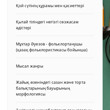
Қой сүтінің құрамы мен қасиеттері
Қытай тіліндегі негізгі сөзжасам
әдістері
Мұхтар Әуезов - фольклортанушы
(қазақ фольклористикасы бойынша)
Мысал жанры
Жайық өзеніндегі сазан және торта
балықтарының бауырының
морфологиясы