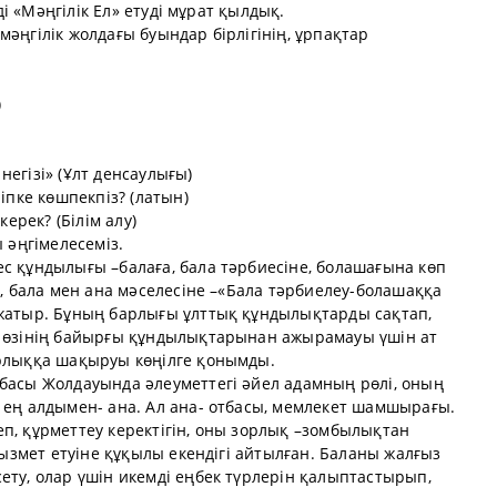
зді «Мәңгілік Ел» етуді мұрат қылдық.
әңгілік жолдағы буындар бірлігінің, ұрпақтар
)
егізі» (Ұлт денсаулығы)
ріпке көшпекпіз? (латын)
керек? (Білім алу)
ы әңгімелесеміз.
с құндылығы –балаға, бала тәрбиесіне, болашағына көп
а, бала мен ана мәселесіне –«Бала тәрбиелеу-болашаққа
 жатыр. Бұның барлығы ұлттық құндылықтарды сақтап,
т өзінің байырғы құндылықтарынан ажырамауы үшін ат
орлыққа шақыруы көңілге қонымды.
лбасы Жолдауында әлеуметтегі әйел адамның рөлі, оның
 ең алдымен- ана. Ал ана- отбасы, мемлекет шамшырағы.
п, құрметтеу керектігін, оны зорлық –зомбылықтан
 қызмет етуіне құқылы екендігі айтылған. Баланы жалғыз
ету, олар үшін икемді еңбек түрлерін қалыптастырып,