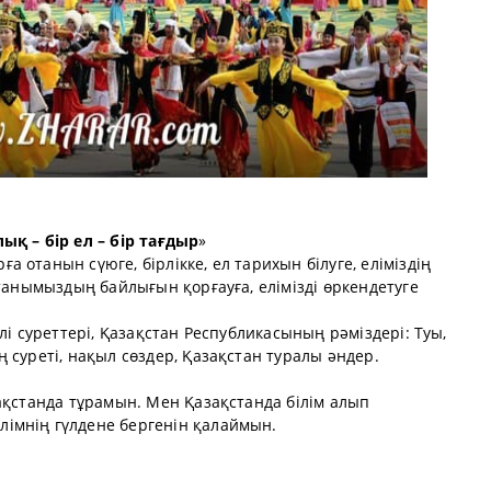
лық – бір ел – бір тағдыр
»
 отанын сүюге, бірлікке, ел тарихын білуге, еліміздің
отанымыздың байлығын қорғауға, елімізді өркендетуге
елі суреттері, Қазақстан Республикасының рәміздері: Туы,
 суреті, нақыл сөздер, Қазақстан туралы әндер.
ақстанда тұрамын. Мен Қазақстанда білім алып
імнің гүлдене бергенін қалаймын.