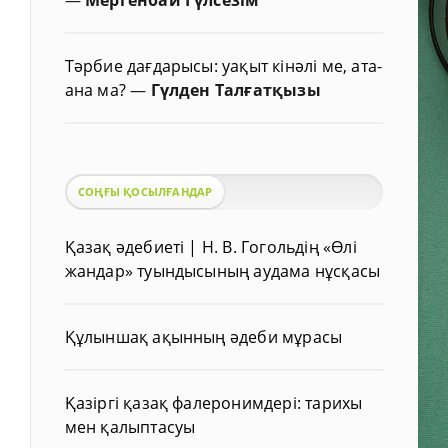
Тәрбие дағдарысы: уақыт кінәлі ме, ата-
ана ма?
—
Гүлден Талғатқызы
СОҢҒЫ ҚОСЫЛҒАНДАР
Қазақ әдебиеті | Н. В. Гогольдің «Өлі
жандар» туындысының аудама нұсқасы
Құлыншақ ақынның әдеби мұрасы
Қазіргі қазақ фалеронимдері: тарихы
мен қалыптасуы