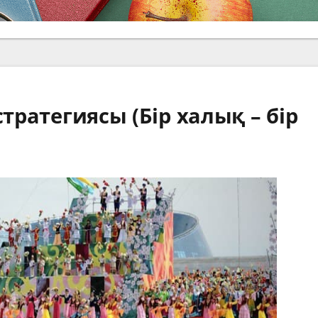
стратегиясы (Бір халық – бір