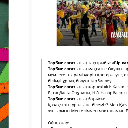
Тәрбие сағат
ының тақырыбы: «
Бір ха
Тәрбие сағат
ының мақсаты: Оқушыларға
мемлекеттік рәміздерін қастерлеуге, 
білімді ұрпақ болуға тәрбиелеу.
Тәрбие сағат
ының көрнекілігі: Қазақ 
Елтаңбасы, Әнұраны, Н.Ә Назарбаевтың
Тәрбие сағат
ының барысы:
Қазақстан туралы не білеміз? Мен Қаз
жатырмын.Мен еліммен мақтанамын.Ел
Ой қозғау: