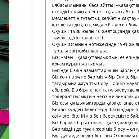
Елбасы мынаны баса айтты: «Қазақстан
екендігін мықтап есте сақтаған абзал
мемлекеттің тұтастық келбетін сақтау 
қазақстандықтың мүддесі! - деген бол
Оқушы: 1986 жылы 16 желтоқсанда қа
тәуелсіздігін талап етті.
Оқушы:Осының нәтижесінде 1991 жылы 
туралы заң қабылданды.
Біз: «Мен – қазақстандықпын, өз елімд
қоғам құрып жатырмыз.
Бүгінде біздің азаматтар үшін барлық 
Біз көппіз және бәріміз – бір Елміз, б
тағдырына жауапты болу – әрбір жауап
абырой. Біз бірлік пен татулық құнд
толеранттылықтың негізіне айналдыр
Біз осы құндылықтарды қазақстандық
Бейбіт күндегі белестерді бағындырып
өзімізге, бірлігіміз бен берекемізге ба
Біз бәріміз бір атаның – қазақ халқын
Бәріміздің де туған жеріміз біреу – ол 
Бұл дүниеде біздің бір ғана Отанымыз б