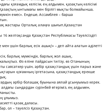
дағы қоғамдық келісім, ең алдымен, қазақтың келісімі
. Қазақтың ынтымағы мен бірлігі мықты болмайынша,
мүмкін емес». Ендеше, Ассамблея – барша
атын.
зақ жастары Орталық алаңға шығып,Қазақстан
16 желтоқсанда Қазақстан Республикасы Тәуелсіздігі
е мен үшін барлық есік ашық!» – деп айта алатын әділетті
есік, барлық мүмкіндік, барлық жол ашық.
ір халықпыз. Өз еліне пайдасын тигізу, өз Отанының
ты саясаткер үшін, әрбір қазақстандық үшін парыз және
ылықтарын қоғамның іргетасына, қазақстандық ерекше
дық.
тардың әрбір болашақ буынына аялай ұсынуымыз керек.
, алдағы сындардан сүрінбей өтеріміз, ең алдымен,
йланысты.
ың ұлымыз.
қасиетті қазақ даласы.
ар, ол – тәуелсіз Қазақстан.