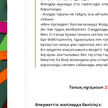
Өлеңдер оқылады. (тіл, тәуелсіздік, от
Қорытынды:
- Жолдау туралы не түйдің, осы айтыл
«Ойын»
«Мен президент болсам халыққа Жолд
Ән: Көк тудың желбірегені. (тыңдалады
Мен 21-ғасыр Қазақстанның «алтын ғ
Бұл бейбітшіліктің, тұрақтылық пен гү
Қазақстан халқы ұлы тарихтың иесі ат
Біз көздеген мақсатымызға міндетті тү
Аңсарлы азаттығымыз бен тәу етер тәу
Мәңгілік Ел болу жолындағы ұлы істер
қорытынды сөзімен сабағымды аяқтай
Толық нұсқасын
2
Әлеуметтік желілерде бөлісіңіз: