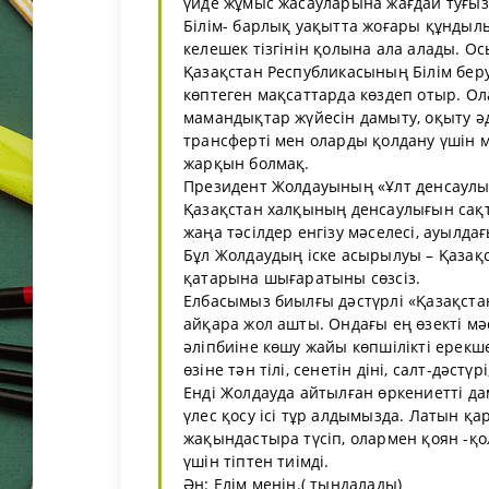
үйде жұмыс жасауларына жағдай туғыз
Білім- барлық уақытта жоғары құндылық
келешек тізгінін қолына ала алады. 
Қазақстан Республикасының Білім беру
көптеген мақсаттарда көздеп отыр. Ол
мамандықтар жүйесін дамыту, оқыту әд
трансферті мен оларды қолдану үшін ма
жарқын болмақ.
Президент Жолдауының «Ұлт денсаулығ
Қазақстан халқының денсаулығын сақт
жаңа тәсілдер енгізу мәселесі, ауылд
Бұл Жолдаудың іске асырылуы – Қазақ
қатарына шығаратыны сөзсіз.
Елбасымыз биылғы дәстүрлі «Қазақст
айқара жол ашты. Ондағы ең өзекті мәс
әліпбиіне көшу жайы көпшілікті ерекш
өзіне тән тілі, сенетін діні, салт-дәстү
Енді Жолдауда айтылған өркениетті да
үлес қосу ісі тұр алдымызда. Латын қ
жақындастыра түсіп, олармен қоян -қо
үшін тіптен тиімді.
Ән: Елім менің.( тыңдалады)