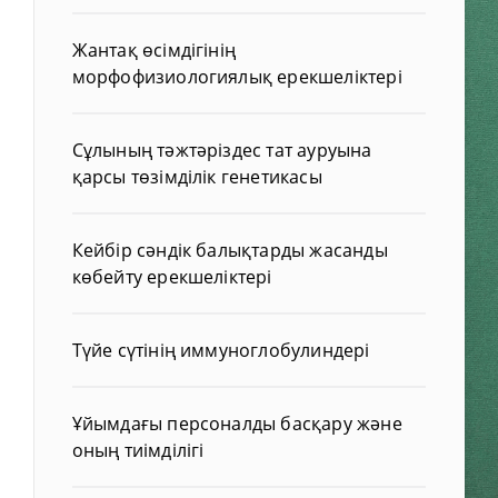
Жантақ өсімдігінің
морфофизиологиялық ерекшеліктері
Сұлының тәжтәріздес тат ауруына
қарсы төзімділік генетикасы
Кейбір сәндік балықтарды жасанды
көбейту ерекшеліктері
Түйе сүтінің иммуноглобулиндері
Ұйымдағы персоналды басқару және
оның тиімділігі