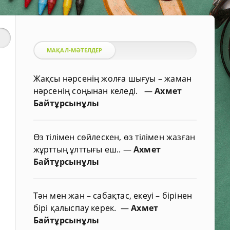
МАҚАЛ-МӘТЕЛДЕР
Жақсы нәрсенің жолға шығуы – жаман
нәрсенің соңынан келеді.
—
Ахмет
Байтұрсынұлы
Өз тілімен сөйлескен, өз тілімен жазған
жұрттың ұлттығы еш..
—
Ахмет
Байтұрсынұлы
Тән мен жан – сабақтас, екеуі – бірінен
бірі қалыспау керек.
—
Ахмет
Байтұрсынұлы