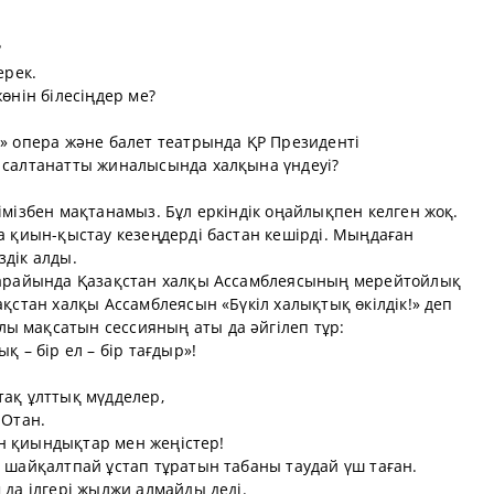
?
ерек.
жөнін білесіңдер ме?
а» опера және балет театрында ҚР Президенті
н салтанатты жиналысында халқына үндеуі?
імізбен мақтанамыз. Бұл еркіндік оңайлықпен келген жоқ.
ма қиын-қыстау кезеңдерді бастан кешірді. Мыңдаған
здік алды.
 сарайында Қазақстан халқы Ассамблеясының мерейтойлық
ақстан халқы Ассамблеясын «Бүкіл халықтық өкілдік!» деп
ы мақсатын сессияның аты да әйгілеп тұр:
қ – бір ел – бір тағдыр»!
тақ ұлттық мүдделер,
 Отан.
кен қиындықтар мен жеңістер!
і шайқалтпай ұстап тұратын табаны таудай үш таған.
 да ілгері жылжи алмайды деді.