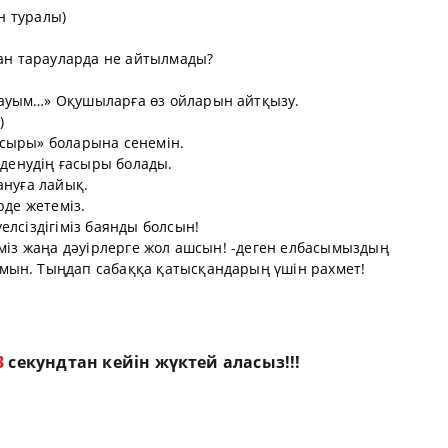
ан туралы)
ған тарауларда не айтылмады?
ауым…» Оқушыларға өз ойларын айтқызу.
)
асыры» боларына сенемін.
лденудің ғасыры болады.
ануға лайық.
рде жетеміз.
елсіздігіміз баянды болсын!
іміз жаңа дәуірлерге жол ашсын! -деген елбасымыздың
мын. Тыңдап сабаққа қатысқандарың үшін рахмет!
3
секундтан кейін жүктей аласыз!!!