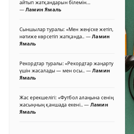
айтып жатқандарын білемін...
—
Ламин Ямаль
Сыншылар туралы: «Мен жеңіске жетіп,
нәтиже көрсетіп жатқанда..
—
Ламин
Ямаль
Рекордтар туралы: «Рекордтар жаңарту
үшін жасалады — мен осы..
—
Ламин
Ямаль
Жас ерекшелігі: «Футбол алаңына сенің
жасыңның қаншада екені..
—
Ламин
Ямаль