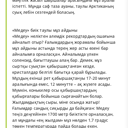
мәңгілік жасыл шыршалар арасындағы мұз аралы
іспетті. Мұнда саф таза ауаны, таулы Арктиканың
суық лебін сезгендей боласың.
«Медеу» биік таулы мұз айдыны
«Медеу» неліктен әлемдік рекордтардың ошағына
айналып отыр? Ғалымдардың жорамалы бойынша
мұз айдыны астында терең жер асты өзені бар
айналымға орналасқан. Айналымда үлкен
соленоид, бағыттаушы алаң бар. Демек, мұз
сыртқы суықтан қабыршақтанған кезде,
кристаллдар белгілі бағытқа қарай бұрылады.
Мұздың екінші рет қабыршақтануы 17-20 минут
аралығында емес, 12 минутте – ақ жүзеге асады.
Мүмкін, конькилер осы қабыршақтардың
қабырғалары бойынша сырғанайтын болар.
Жылдамдықтың сыры, міне осында жатыр!
Ғалымдар сандық сиқырды да байқаған: Медеу
теңіз деңгейінен 1700 метр биіктікте орналасқан,
ал мұндағы «ең жылдам» мұз нөлден 1,7 градус
төмен температурада пайда болады екен.