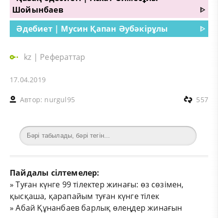
Шойынбаев
ᐈ
Әдебиет | Мусин Қапан Әубәкірұлы
ᐈ
kz
|
Рефераттар
17.04.2019
Автор:
nurgul95
557
Пайдалы сілтемелер:
»
Туған күнге 99 тілектер жинағы: өз сөзімен,
қысқаша, қарапайым туған күнге тілек
»
Абай Құнанбаев барлық өлеңдер жинағын