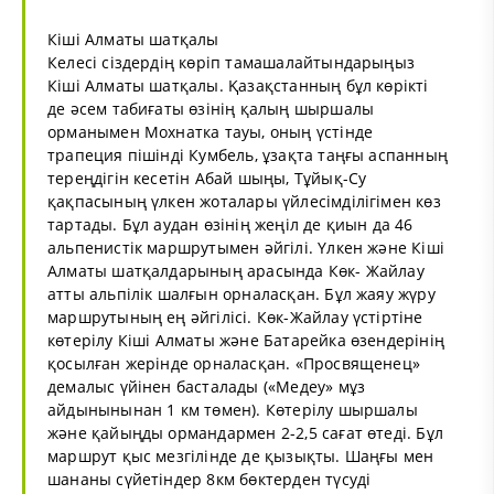
Кіші Алматы шатқалы
Келесі сіздердің көріп тамашалайтындарыңыз
Кіші Алматы шатқалы. Қазақстанның бұл көрікті
де әсем табиғаты өзінің қалың шыршалы
орманымен Мохнатка тауы, оның үстінде
трапеция пішінді Кумбель, ұзақта таңғы аспанның
тереңдігін кесетін Абай шыңы, Тұйық-Су
қақпасының үлкен жоталары үйлесімділігімен көз
тартады. Бұл аудан өзінің жеңіл де қиын да 46
альпенистік маршрутымен әйгілі. Үлкен және Кіші
Алматы шатқалдарының арасында Көк- Жайлау
атты альпілік шалғын орналасқан. Бұл жаяу жүру
маршрутының ең әйгілісі. Көк-Жайлау үстіртіне
көтерілу Кіші Алматы және Батарейка өзендерінің
қосылған жерінде орналасқан. «Просвященец»
демалыс үйінен басталады («Медеу» мұз
айдынынынан 1 км төмен). Көтерілу шыршалы
және қайыңды ормандармен 2-2,5 сағат өтеді. Бұл
маршрут қыс мезгілінде де қызықты. Шаңғы мен
шананы сүйетіндер 8км бөктерден түсуді