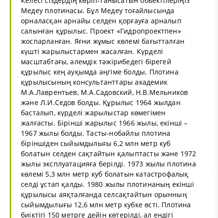
Келесі сіздердің көріп-танысатын обьектілеріңіз
Медеу плотинасы. Бұл Медеу тоғайлысында
орналасқан арнайы селден қорғауға арналып
салынған құрылыс. Проект «Гидропроектпен»
жоспарланған. Яғни жұмыс көлемі бағытталған
күшті жарылыстармен жасалған. Күрделі
масштабтағы, әлемдік тәжірибедегі бірегей
құрылыс кең ауқымда әңгіме болды. Плотина
құрылысының консультанттары академик
М.А.Лаврентьев, М.А.Садовский, Н.В.Мельников
және Л.И.Седов болды. Құрылыс 1964 жылдан
басталып, күрделі жарылыстар көмегімен
жалғасты. Бірінші жарылыс 1966 жылы, екінші –
1967 жылы болды. Тасты-нобайлы плотина
біріншіден сыйымдылығы 6,2 млн метр куб
болатын селден сақтайтын қалыптасты және 1972
жылы эксплуатацияға берілді. 1973 жылы плотина
көлемі 5,3 млн метр куб болатын катастрофалық
селді ұстап қалды. 1980 жылы плотинаның екінші
құрылысы аяқталғанда селсақтайтын орынның
сыйымдылығы 12,6 млн метр кубке өсті. Плотина
биіктігі 150 метрге дейін көтерілді, ал ендігі