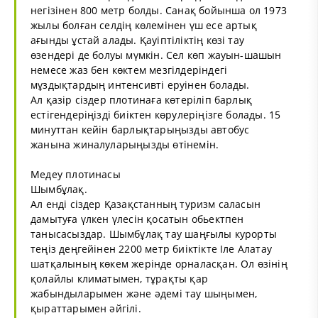
негізінен 800 метр болды. Санақ бойынша ол 1973
жылы болған селдің көлемінен үш есе артық
ағынды ұстай алады. Қауіптіліктің көзі тау
өзендері де болуы мүмкін. Сел көп жауын-шашын
немесе жаз бен көктем мезгілдеріндегі
мұздықтардың интенсивті еруінен болады.
Ал қазір сіздер плотинаға көтеріліп барлық
естігендеріңізді биіктен көрулеріңізге болады. 15
минуттан кейін барлықтарыңызды автобус
жанына жиналуларыңызды өтінемін.
Медеу плотинасы
Шымбұлақ.
Ал енді сіздер Қазақстанның туризм саласын
дамытуға үлкен үлесін қосатын обьектпен
танысасыздар. Шымбұлақ тау шаңғылы курорты
теңіз деңгейінен 2200 метр биіктікте Іле Алатау
шатқалының көкем жерінде орналасқан. Ол өзінің
қолайлы климатымен, тұрақты қар
жабындыларымен және әдемі тау шыңымен,
қыраттарымен әйгілі.