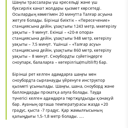
Шаңғы трассалары үш кресельді және үш
буксирлік канат жолдары қызмет көрсетеді.
Осылардың көмегімен 20 минутта Талғар асуына
жетуге болады. Бірінші биіктік – «Пересечение»
станциясына дейін, ұзақтығы 1243 метр, мкөтерілу
уақыты – 9 минут. Екінші – «20-я опора»
станциясына дейін, ұзақтығы 948 метр, көтерілу
уақыты – 7,5 минут. Үшінші – «Талғар асуы»
станциясына дейін, ұзақтығы 860 метр, көтерілу
уақыты – 8 минут. Сноубордты сүйетіндерге
сноупарк, балаларға – көтерілгіш(multilift) бар.
Бірінші рет келген адамдарға шаңғы мен
сноубордта сырғанауды үйренуге инструктор
қызметі ұсынылады. Шаңғы, шана, сноуборд және
баллондарды прокатқа алуға болады. Тауда
түнегісі келген адамдарға төртжұлдызды қонақүй
бар. Ауаның орташа температурасы жазда +20
градус, қыста -7 градус. Қар жамылғысының
қалыңдығы 1,5-1,8 метр болады. ....