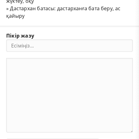
жүктеу, оқу
»
Дастархан батасы: дастарханға бата беру, ас
қайыру
Пікір жазу