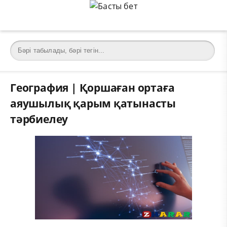
География | Қоршаған ортаға
аяушылық қарым қатынасты
тәрбиелеу