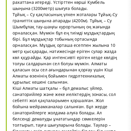
рахаттана игереді. Үстірттен көрші Кумбель
шыңына (3200метр) шығуға болады.
Тұйық – Су қақпасының үлкен жоталары Тұйық-Су
граниттік шыңына апарады (4200м). Тұйық – Су
Шымбұлақ тау-шаңғы курортының оң жағында
орналасқан. Мүмкін бұл ең тиімді мұздықтардың
бірі. Бұл мұздықтар тобының ортасында
орналасқан. Мұздық орташа есеппен жылына 10
метр қысқарады, нәтижесінде еріген сулар жазда
көл ққұрайды. Қар интенсивті еріген кезде көлдің
толуы салдарынан сел болуы мүмкін. Алматы
қаласын осы сел ағындарынан қорғау үшін Кіші
Алматы өзенінің бойымен гидрлтехникалық
құрылыс кешені салынған.
Кіші Алматы шатқалы – бұл демалыс үйлер,
санаторийлер және жеке иеліктердің зонасы, сол
себепті жол қақпаларымен қоршалған. Жол
бойына мейрамханалар салынған. Бұл жерде
санаторийлерге жолдама алуға болады. Ал
белсенді демалуды ұнататындар сөмкелерін
толтырып, тауға шығуларына болады. Таулар –