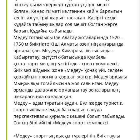
шіркеу қызметкерлері тұрған үңгірлі мешіт
болған. Кеңес Үкіметі келгеннен кейін барлығын
кесіп, ал үңгірді жарып тастаған. Қазіргі кезде
Құдайға табынушылар сол мешіт болған жерге
барып, Құдайға сыйынады.
Медеу тоғайлысы Іле Алатау жоталарында 1520 –
1750 м биіктікте Кіші Алматы өзенінің аңғарында
орналасқан. Медеуді Кимарлы, шығысында –
Қабырғатау, оңтүстік-батысында Кумбель
қыраттары мен, оңтүстігінде - спорт комплексі,
биік мұз айдыны және «Медеу» қонақ үйі, селден
қорғайтын плотина қоршап жатыр. Медеу арқылы
Мыңжылқы тоғайлысына жол салынған. Медеу
орманды дала және орманды тау зоналарының
шекарасында орналасқан.
Медеу – адам тұратын аудан. Бұл жерде туристік,
спорттық және емдік базаларын салуда
перспективалы құрылыс кешені болып табылады.
Соның бірі әйгілі «Медеу» спорт комплексі.
«Медеу» спорттың қысқы түрлерінің биік таулы