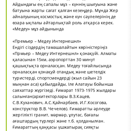
Айдындағы ең сапалы мұз – күннің шығуына және
батуына жарты сағат қалған кезеңдер. Мұнда Жер
айналуының космостық және күн сәулелерінің де
өзара ықпалы айтарлықтай роль атқарса керек.
«Медеу» мұз айдынында
«Премьер – Медеу Интернешнл»
Ендігі сіздердің тамашалайтын көріністеріңіз
«Прмьер – Медеу Интернешнл» қонақүйі. Алматы
қаласынан 15км, аэропорттан 30 минут
қашықтықта орналасқан. Медеу тоғайлысында
орналасқан қонақүй отандық және шетелдік
туристерді, спортсмендерді (жыл сайын 23
мыңнан аса) қабылдайды, Іле Алатауы бойынша
саяхаттар жүргізеді. Ғимарат 1973-1975 жылдары
салынған(архитекторлары В.З.Кацев,
С.В.Куханович, А.С.Қайнарбаев, И.Г.Косогова,
конструктор В.В. Чечелов). Ғимаратты әрлеуде
жергілікті гранит, мәрмәр, ұлутас, бағалы
ағаштардың түрлері және т.б. қолданылған.
Ғимараттың қаңқасы үшжапырақ сияқты