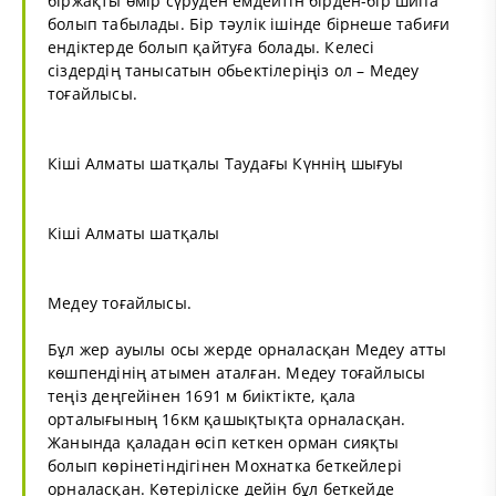
біржақты өмір сүруден емдейтін бірден-бір шипа
болып табылады. Бір тәулік ішінде бірнеше табиғи
ендіктерде болып қайтуға болады. Келесі
сіздердің танысатын обьектілеріңіз ол – Медеу
тоғайлысы.
Кіші Алматы шатқалы Таудағы Күннің шығуы
Кіші Алматы шатқалы
Медеу тоғайлысы.
Бұл жер ауылы осы жерде орналасқан Медеу атты
көшпендінің атымен аталған. Медеу тоғайлысы
теңіз деңгейінен 1691 м биіктікте, қала
орталығының 16км қашықтықта орналасқан.
Жанында қаладан өсіп кеткен орман сияқты
болып көрінетіндігінен Мохнатка беткейлері
орналасқан. Көтеріліске дейін бұл беткейде