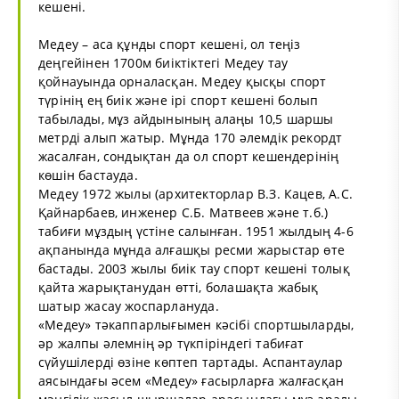
кешені.
Медеу – аса құнды спорт кешені, ол теңіз
деңгейінен 1700м биіктіктегі Медеу тау
қойнауында орналасқан. Медеу қысқы спорт
түрінің ең биік және ірі спорт кешені болып
табылады, мұз айдынының алаңы 10,5 шаршы
метрді алып жатыр. Мұнда 170 әлемдік рекордт
жасалған, сондықтан да ол спорт кешендерінің
көшін бастауда.
Медеу 1972 жылы (архитекторлар В.З. Кацев, А.С.
Қайнарбаев, инженер С.Б. Матвеев және т.б.)
табиғи мұздың үстіне салынған. 1951 жылдың 4-6
ақпанында мұнда алғашқы ресми жарыстар өте
бастады. 2003 жылы биік тау спорт кешені толық
қайта жарықтанудан өтті, болашақта жабық
шатыр жасау жоспарлануда.
«Медеу» тәкаппарлығымен кәсібі спортшыларды,
әр жалпы әлемнің әр түкпіріндегі табиғат
сүйушілерді өзіне көптеп тартады. Аспантаулар
аясындағы әсем «Медеу» ғасырларға жалғасқан