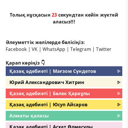
Толық нұсқасын
22
секундтан кейін жүктей
аласыз!!!
Әлеуметтік желілерде бөлісіңіз:
Facebook
|
VK
|
WhatsApp
|
Telegram
|
Twitter
Қарап көріңіз 👇
Қазақ әдебиеті | Мағзом Сүндетов
ᐈ
Юрий Александрович Хитрин
ᐈ
Қазақ әдебиеті | Бөлек Қараұлы
ᐈ
Қазақ әдебиеті | Юсуп Айсаров
ᐈ
Алматы қаласы
ᐈ
Қазақ әдебиеті | Асхат Өлмесұлы