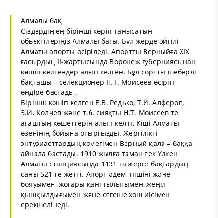
Алмалы бақ
Сіздердің ең бірінші көріп танысатын
обьектілеріңіз Алмалы бағы. Бұл жерде әйгілі
Алматы апорты өсіріледі. Апортты Верныйға ХІХ
ғасырдың ІІ-жартысында Воронеж губерниясынан
көшіп келгендер алып келген. Бұл сортты шеберлі
бақташы – селекционер Н.Т. Моисеев өсіріп
өндіре бастады.
Бірінші көшіп келген Е.В. Редько, Т.И. Алферов,
З.И. Колчев және т.б. сияқты Н.Т. Моисеев те
ағаштың көшеттерін алып келіп, Кіші Алматы
өзенінің бойына отырғызды. Жергілікті
энтузиасттардың көмегімен Верный қала – баққа
айнала бастады. 1910 жылға таман тек Үлкен
Алматы станциясында 1131 га жерге бақтардың
саны 521-ге жетті. Апорт әдемі пішіні және
бояуымен, жоғары қанттылығымен, жеңіл
қышқылдығымен және өзгеше хош иісімен
ерекшелінеді.