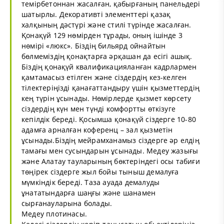
темірбетоннан жасалған, қабырғаның панельдері
шатырлы. Декоративті элементтері қазақ
халқының дәстүрі және стилі түрінде жасалған.
Қонақүй 129 нөмірден тұрады, оның ішінде 3
нөмірі «люкс». Біздің бильярд ойнайтын
бөлмеміздің қонақтарға әрқашан да есігі ашық.
Біздің қонақүй квалификацияланған кадрлармен
қамтамасыз етілген және сіздердің кез-келген
тілектеріңізді қанағаттандыру үшін қызметтердің
кең түрін ұсынады. Нөмірлерде қызмет көрсету
сіздердің күн мен түнді комфортты өткізуге
кепілдік береді. Қосымша қонақүй сіздерге 10-80
адамға арналған коференц – зал қызметін
ұсынады.Біздің мейрамханамыз сіздерге әр елдің
тамағы мен сусындарын ұсынады. Медеу жазығы
және Алатау тауларының бөктеріндегі осы табиғи
төңірек сіздерге жыл бойы тыныш демалуға
мүмкіндік береді. Таза ауада демалуды
ұнататындарға шаңғы және шанамен
сырғанауларына болады.
Медеу плотинасы.