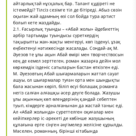
айтарлықтай нұсқалық бар. Талант құдіреті не
істемейді? Тілсіз сезімге тіл де бітіреді. Абыз сөзін
оқыған жай адамның өзі сол бойда тура артист
болып кете жаздайды.
2.1. Ғасырлық туынды – «Абай жолы» Әдебиеттің
әрбір тартымды туындысы суреткердің
тақырыпты жан-жақты менгеруі, көп ізденуі, ұзақ
еңбектенуі нәтижесінде жасалады. Сондай-ақ М.
Әуезов те ұлы ақын Абай өмірі мен творчествосын
кең де кемел зерттеген, роман жазарға дейін мол
көркемдік ізденіс сатыларын бастан өткізген еді.
М. Әуезовтың Абай шығармаларын жаттап сауат
ашуы, ол шығармалар туған орта мен шындықты
бала жасынан көріп, біліп өсуі болашақ романға
негіз салған алғашқы әсер деуге болада. Жазушы
ұлы ақынның көп өлеңдерінің қандай себептен
туып, кімдерге арналғанынан да жастай таныс еді.
Ал «Абай жолында» суреттелген оқиғалар мен
кейіпкерлер іс-әрекеті де көбінше жазушының
құлағына ерте сіңген әңгімелер желісіне құрылды.
Мәселен, романның, бірінші кітабында