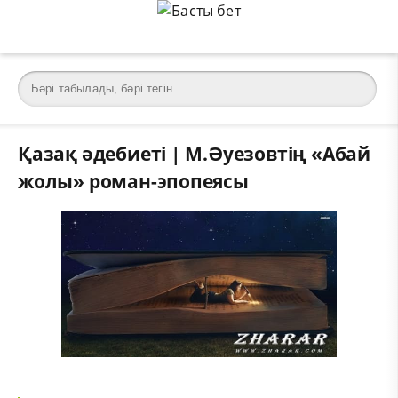
Қазақ әдебиеті | М.Әуезовтің «Абай
жолы» роман-эпопеясы