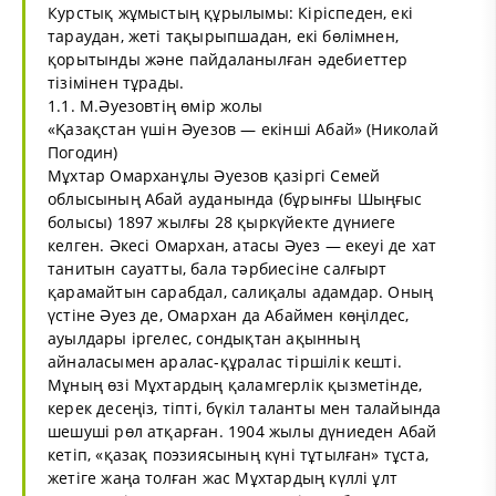
Курстық жұмыстың құрылымы: Кіріспеден, екі
тараудан, жеті тақырыпшадан, екі бөлімнен,
қорытынды және пайдаланылған әдебиеттер
тізімінен тұрады.
1.1. М.Әуезовтің өмір жолы
«Қазақстан үшін Әуезов — екінші Абай» (Николай
Погодин)
Мұхтар Омарханұлы Әуезов қазіргі Семей
облысының Абай ауданында (бұрынғы Шыңғыс
болысы) 1897 жылғы 28 қыркүйекте дүниеге
келген. Әкесі Омархан, атасы Әуез — екеуі де хат
танитын сауатты, бала тәрбиесіне салғырт
қарамайтын сарабдал, салиқалы адамдар. Оның
үстіне Әуез де, Омархан да Абаймен көңілдес,
ауылдары іргелес, сондықтан ақынның
айналасымен аралас-құралас тіршілік кешті.
Мұның өзі Мұхтардың қаламгерлік қызметінде,
керек десеңіз, тіпті, бүкіл таланты мен талайында
шешуші рөл атқарған. 1904 жылы дүниеден Абай
кетіп, «қазақ поэзиясының күні тұтылған» тұста,
жетіге жаңа толған жас Мұхтардың күллі ұлт