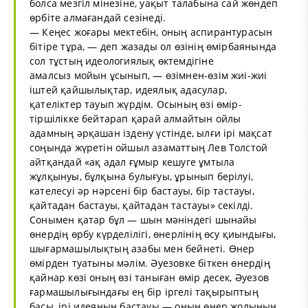
болса мезгіл мінезіне, уақыт талабына сай жөндеп
өрбіте алмағандай сезінеді.
— Кеңес жоғары мектебін, оның аспирантурасын
бітіре тұра, — деп жазады ол өзінің өмірбаянында
сол тұстың идеологиялық өктемдігіне
амалсыз мойын ұсынып, — өзімнен-өзім жиі-жиі
іштей қайшылықтар, идеялық адасулар,
қателіктер тауып жүрдім. Осының өзі өмір-
тіршілікке бейтарап қарай алмайтын ойлы
адамның әрқашан іздену үстінде, ылғи ірі мақсат
соңында жүретін ойшыл азаматтың Лев Толстой
айтқандай «ақ адал ғұмыр кешуге ұмтыла
жұлқынуы, бұлқына булығуы, ұрынып берілуі,
кателесуі әр нәрсені бір бастауы, бір тастауы,
қайтадан бастауы, қайтадан тастауы» секілді.
Сонымен қатар бұл — шын мәніндегі шынайы
өнердің өрбу күрделілігі, өнерлінің өсу қиындығы,
шығармашылықтың азабы мен бейнеті. Өнер
өмірден туатыны мәлім. Әуезовке біткен өнердің
қайнар көзі оның өзі таныған өмір десек, Әуезов
ғармашылығындағы ең бір іргелі тақырыптың
басы, ірі идеяның бастауы — оның өнер жолының