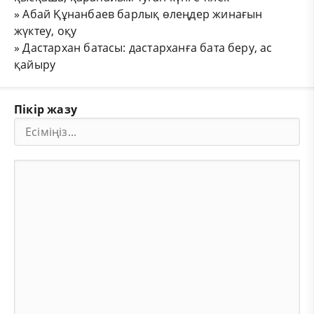
»
Абай Құнанбаев барлық өлеңдер жинағын
жүктеу, оқу
»
Дастархан батасы: дастарханға бата беру, ас
қайыру
Пікір жазу