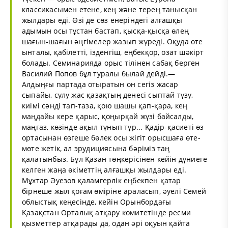
классикасымен етене, кең және терең танысқан
жылдары еді. Өзі де сөз енеріндегі алғашқы
адымын осы тұстан бастап, қысқа-қысқа өлең
шағын-шағын әңгімелер жазып жүреді. Оқуда өте
ынталы, қабілетті, ізденгіш, еңбекқор, озат шәкірт
болады. Семинарияда орыс тілінен сабақ берген
Василий Попов бұл туралы былай дейді.—
Алдыңғы партада отыратын он сегіз жасар
сыпайы, сұлу жас қазақтың денесі сыптай түзу,
киімі сәнді тап-таза, қою шашы қап-қара, кең
маңдайы кере қарыс, қоңырқай жүзі байсалды,
маңғаз, көзінде ақыл тұнып тұр... Қадір-қасиеті өз
ортасынан өзгеше бөлек осы жігіт орысшаға өте-
мөте жетік, ал эрудициясына бәріміз таң
қалатынбыз. Бұл Қазан төңкерісінен кейін дүниеге
келген жаңа өкіметтің алғашқы жылдары еді.
Мұхтар Әуезов қаламгерлік еңбекпен қатар
бірнеше жыл қоғам өміріне араласып, әуелі Семей
облыстық кеңесінде, кейін Орынбордағы
Қазақстан Орталық атқару комитетінде ресми
қызметтер атқарады да, одан әрі оқуын қайта