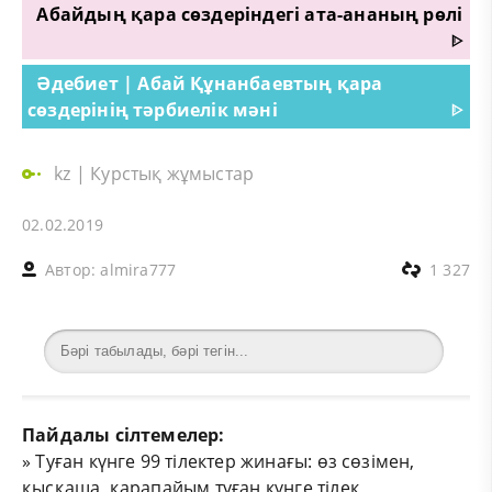
Абайдың қара сөздеріндегі ата-ананың рөлі
ᐈ
Әдебиет | Абай Құнанбаевтың қара
сөздерінің тәрбиелік мәні
ᐈ
kz
|
Курстық жұмыстар
02.02.2019
Автор:
almira777
1 327
Пайдалы сілтемелер:
»
Туған күнге 99 тілектер жинағы: өз сөзімен,
қысқаша, қарапайым туған күнге тілек