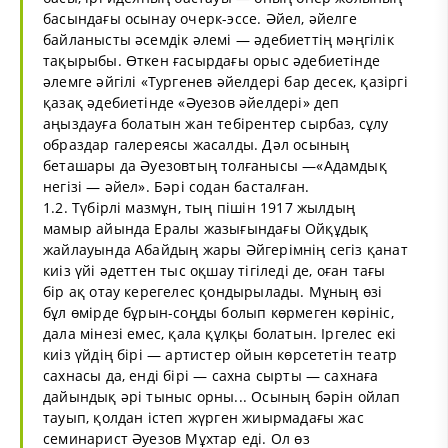
басындағы осынау очерк-эссе. Әйел, әйелге
байланысты әсемдік әлемі — әдебиеттің мәңгілік
тақырыбы. Өткен ғасырдағы орыс әдебиетінде
әлемге әйгілі «Тургенев әйелдері бар десек, қазіргі
қазақ әдебиетінде «Әуезов әйелдері» деп
аңыздауға болатын жан тебірентер сырбаз, сұлу
образдар галереясы жасалды. Дәл осының
беташары да Әуезовтың толғанысы —«Адамдық
негізі — әйел». Бәрі содан басталған.
1.2. Түбірлі мазмұн, тың пішін 1917 жылдың
мамыр айында Ералы жазығындағы Ойқұдық
жайлауында Абайдың жары Әйгерімнің сегіз қанат
киіз үйі әдеттен тыс оқшау тігіледі де, оған тағы
бір ақ отау керегелес қондырылады. Мұның өзі
бұл өмірде бұрын-соңды болып көрмеген көрініс,
дала мінезі емес, қала құлқы болатын. Іргелес екі
киіз үйдің бірі — артистер ойын көрсететін театр
сахнасы да, енді бірі — сахна сырты — сахнаға
дайындық әрі тыныс орны... Осының бәрін ойлап
тауып, қолдан істеп жүрген жиырмадағы жас
семинарист Әуезов Мұхтар еді. Ол өз