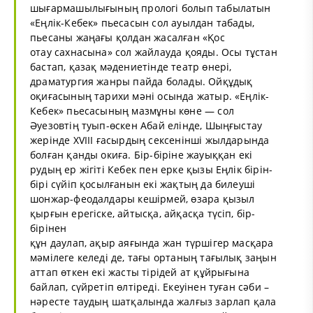
шығармашылығының прологі болып табылатын
«Еңлік-Кебек» пьесасын сол ауылдан табады,
пьесаны жаңағы қолдан жасалған «Қос
отау сахнасына» сол жайлауда қояды. Осы тұстан
бастап, қазақ мәдениетінде театр өнері,
драматургия жанры пайда болады. Ойқұдық
оқиғасының тарихи мәні осында жатыр. «Еңлік-
Кебек» пьесасының мазмұны көне — сол
Әуезовтің туып-өскен Абай елінде, Шыңғыстау
жерінде XVIII ғасырдың сексенінші жылдарында
болған қанды окиға. Бір-біріне жауыққан екі
рудың ер жігіті Кебек пен ерке қызы Еңлік бірін-
бірі сүйіп қосылғанын екі жақтың да билеуші
шонжар-феодалдары кешірмей, өзара қызыл
қырғын ерегіске, айтысқа, айқасқа түсіп, бір-
бірінен
құн даулап, ақыр аяғында жан түршігер масқара
мәмілеге келеді де, тағы ортаның тағылық заңын
аттап өткен екі жасты тірідей ат құйрығына
байлап, сүйретіп өлтіреді. Екеуінен туған сәби –
нәресте таудың шатқалында жалғыз зарлап қала