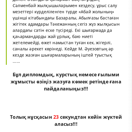
Сәлменбай жылқышыларымен кездесу, ұрыс салу
мезеттері күрделіленген түрде «Абай жолының»
үшінші кітабындағы Базаралы, Абылғазы бастаған
жігітек адамдары Тәкежанның сегіз жүз жылқысын
алардағы сәтін еске түсіреді. Екі шығармада да
қаһармандарды жай ұрлық, баю ниеті
жетелемейді, өжет намыстан туған кек, жігерлі,
саналы әрекет көрінеді. Кейде М. Әуезовтың әр
кезде жазған шығармаларының іштей туыстық
......
Бұл
дипломдық
,
курстық
немесе
ғылыми
жұмыс
ты өзіңіз жазуға көмек ретінде ғана
пайдаланыңыз!!!
Толық нұсқасын
22
секундтан кейін жүктей
аласыз!!!