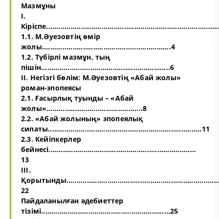
Мазмұны
І.
Кіріспе....................................................................................
1.1. М.Әуезовтің өмір
жолы...............................................................4
1.2. Түбірлі мазмұн, тың
пішін...............................................................6
ІІ. Негізгі бөлім: М.Әуезовтің «Абай жолы»
роман-эпопеясы
2.1. Ғасырлық туынды – «Абай
жолы»...............................................8
2.2. «Абай жолының» эпопеялық
сипаты...........................................................................11
2.3. Кейіпкерлер
бейнесі........................................................................
13
ІІІ.
Қорытынды............................................................................
22
Пайдаланылған әдебиеттер
тізімі...............................................................25