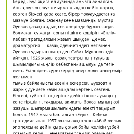
береді. Бұл оқиға ел аузында аңызға айналған.
Аңыз, жүз он, жүз жиырма жылдан кейін жарық
көрген бір-екі қара сөзге, бірер толғау-дастанға
мазмұн болған. Осынау көне мазмұнды Мұхтар
Әуезов қазақтардың сөз өнерінде бұрын-соңды
болмаған су жаңа _соны пішінге көшіріп, «Еңлік-
Кебек» трагедиясын жазып шыққан. Демек,
драматургия — қазақ әдебиетіндегі негізінен
Әуезов тудырған жанр деп Сәбит Мұқанов әділ
айтқан. 1926 жылы қазақ театрының тұңғыш
шымылдығы «Еңлік-Кебекпен» ашылуы да тегін
емес. Екіншіден, суреткердің өнер жолы оның өмір
жолымен
тығыз байланысты екенін ескерсек, Әуезовтің
жарық дүниеге көзін ашқалы көргені, сезгені,
білгені, түйгені төңкеріске дейінгі көне ауылдың
көне тіршілігі, тағдыры, ақиқаты болса, мұның өзі
жазушы шығармашылығындағы өзекті тақырып
болып, 1917 жылы басталған «Еңлік - Кебек»
трагедиясынан 1957 жылы аяқталған «Абай жолы»
эпопеясына дейін қырық жыл бойы желісін үзбей
созылып келуі — Әуезовтың әсемдік әлеміндегі