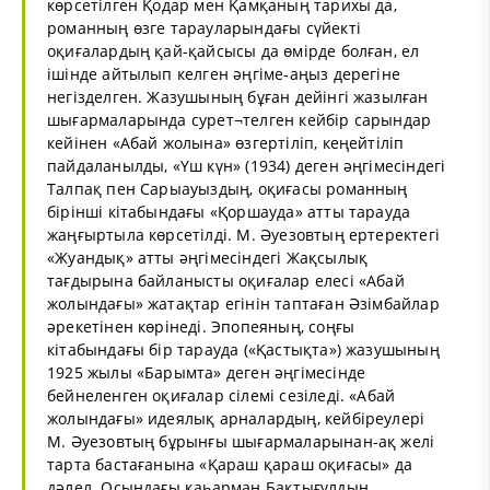
көрсетілген Қодар мен Қамқаның тарихы да,
романның өзге тарауларындағы сүйекті
оқиғалардың қай-қайсысы да өмірде болған, ел
ішінде айтылып келген әңгіме-аңыз дерегіне
негізделген. Жазушының бұған дейінгі жазылған
шығармаларында сурет¬телген кейбір сарындар
кейінен «Абай жолына» өзгертіліп, кеңейтіліп
пайдаланылды, «Үш күн» (1934) деген әңгімесіндегі
Талпақ пен Сарыауыздың, оқиғасы романның
бірінші кітабындағы «Қоршауда» атты тарауда
жаңғыртыла көрсетілді. М. Әуезовтың ертеректегі
«Жуандық» атты әңгімесіндегі Жақсылық
тағдырына байланысты оқиғалар елесі «Абай
жолындағы» жатақтар егінін таптаған Әзімбайлар
әрекетінен көрінеді. Эпопеяның, соңғы
кітабындағы бір тарауда («Қастықта») жазушының
1925 жылы «Барымта» деген әңгімесінде
бейнеленген оқиғалар сілемі сезіледі. «Абай
жолындағы» идеялық арналардың, кейбіреулері
М. Әуезовтың бұрынғы шығармаларынан-ақ желі
тарта бастағанына «Қараш қараш оқиғасы» да
дәлел. Осындағы қаһарман Бақтығұлдың