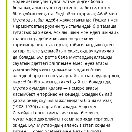
мәдениетіне ұлы тұлға, алтын діңгек болар
болашақ алып суреткер екенін, әлбетте, ешкім
біле қойған жоқ-ты. Енді ойлап қарасақ Абай мен
Мұхтардың бұл әдеби жалғастығында Пушкин мен
Лермонтовтың рухани туыстығындай бір тамаша
тұтастық бар екен. Асылы, шын мәніндегі шынайы
таланттың әдебиетке, яки өнерге келу
тарихында жалпыға ортақ табиғи заңдылықпен
қатар, өзгеге ұқсамайтын оқыс, оқшау құпиялар
да болады. Бұл ретте бала Мұхтардың алғашқы
сауатын әдеттегі әліппемен емес, Әуез атасы
ұсынған Мүрсейіт қолжазбасындағы Абай
өлеңдері арқылы ашуы-арнайы назар аударарлық
нәрсе! 0н бір жасында әкесі қайтыс болады да,
Мұхтар ауылдан қалаға — немере ағасы
Қасымбектің тәрбиесіне көшеді. Осыдан былай
қарай оның оқу-білім жолындағы біршама ұзақ
(1908-1930) сапары басталады. Алдымен,
Семейдегі орыс гимназиясында бес жыл,
мұғалімдер даярлайтын семинарияда төрт жыл
оқиды. Бұл Мұхтар¬дың алаңсыз кітап соңына
түскен — орыс әдебиетімен, Батыс Еуропа