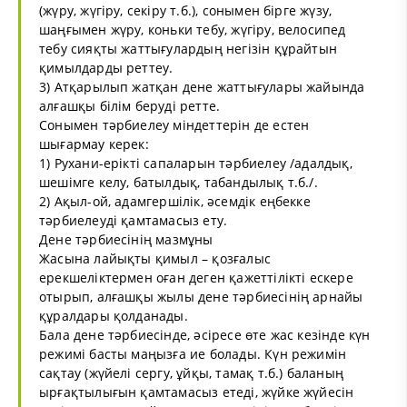
(жүру, жүгіру, секіру т.б.), сонымен бірге жүзу,
шаңғымен жүру, коньки тебу, жүгіру, велосипед
тебу сияқты жаттығулардың негізін құрайтын
қимылдарды реттеу.
3) Атқарылып жатқан дене жаттығулары жайында
алғашқы білім беруді ретте.
Сонымен тәрбиелеу міндеттерін де естен
шығармау керек:
1) Рухани-ерікті сапаларын тәрбиелеу /адалдық,
шешімге келу, батылдық, табандылық т.б./.
2) Ақыл-ой, адамгершілік, әсемдік еңбекке
тәрбиелеуді қамтамасыз ету.
Дене тәрбиесінің мазмұны
Жасына лайықты қимыл – қозғалыс
ерекшеліктермен оған деген қажеттілікті ескере
отырып, алғашқы жылы дене тәрбиесінің арнайы
құралдары қолданады.
Бала дене тәрбиесінде, әсіресе өте жас кезінде күн
режимі басты маңызға ие болады. Күн режимін
сақтау (жүйелі сергу, ұйқы, тамақ т.б.) баланың
ырғақтылығын қамтамасыз етеді, жүйке жүйесін