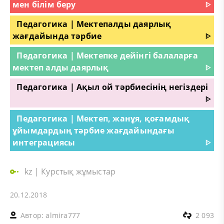
мен білім беру
ᐈ
Педагогика | Мектепалды даярлық
жағдайында тәрбие
ᐈ
Педагогика | Мектепке дейінгі балаларға
мектеп алды даярлық
ᐈ
Педагогика | Ақыл ой тәрбиесінің негіздері
ᐈ
Педагогика | Мектеп, жанұя, қоғамдық
ұйымдардың тәрбие жағдайындағы
интеграциясы
ᐈ
kz
|
Курстық жұмыстар
20.12.2018
Автор:
almira777
2 093