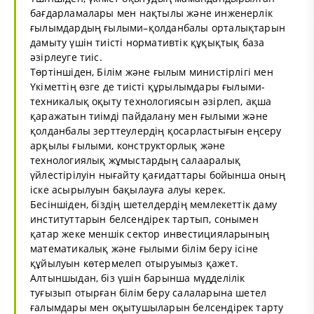
бағдарламалары мен нақтылы және инженерлік
ғылымдардың ғылыми–қолданбалы орталықтарын
дамыту үшін тиісті нормативтік құқықтық база
әзірлеуге тиіс.
Төртіншіден, Білім және ғылым министірлігі мен
Үкіметтің өзге де тиісті құрылымдары ғылыми-
техникалық оқыту технологиясын әзірлеп, ақша
қаражатын тиімді пайдалану мен ғылыми және
қолданбалы зерттеулердің қосарластығын еңсеру
арқылы ғылыми, конструкторлық және
технологиялық жұмыстардың салааралық
үйлестірілуін нығайту қағидаттары бойынша оның
іске асырылуын бақылауға алуы керек.
Бесіншіден, біздің шетелдердің мемлекеттік даму
институттарын белсендірек тартып, сонымен
қатар жеке меншік сектор инвестицияларының
математикалық және ғылыми білім беру ісіне
құйылуын көтермелеп отыруымыз қажет.
Алтыншыдан, біз үшін барынша мүдделілік
туғызып отырған білім беру салаларына шетел
ғалымдары мен оқытушыларын белсендірек тарту