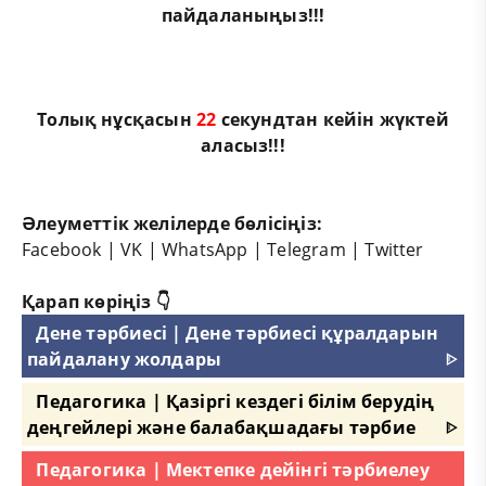
пайдаланыңыз!!!
Толық нұсқасын
21
секундтан кейін жүктей
аласыз!!!
Әлеуметтік желілерде бөлісіңіз:
Facebook
|
VK
|
WhatsApp
|
Telegram
|
Twitter
Қарап көріңіз 👇
Дене тәрбиесі | Дене тәрбиесі құралдарын
пайдалану жолдары
ᐈ
Педагогика | Қазіргі кездегі білім берудің
деңгейлері және балабақшадағы тәрбие
ᐈ
Педагогика | Мектепке дейінгі тәрбиелеу