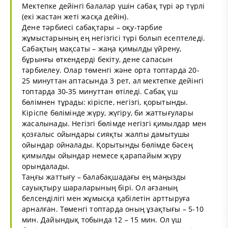
Мектепке дейінгі балалар үшін сабақ түрі әр түрлі
(екі жастан жеті жасқа дейін).
Дене тәрбиесі сабақтары – оқу-тәрбие
жұмыстарының ең негізгісі түрі болып есептеледі.
Сабақтың мақсаты – жаңа қимылды үйрену,
бұрынғы өткендерді бекіту, дене сапасын
тәрбиелеу. Олар төменгі және орта топтарда 20-
25 минуттан аптасында 3 рет, ал мектепке дейінгі
топтарда 30-35 минуттан өтіледі. Сабақ үш
бөлімнен тұрады: кіріспе, негізгі, қорытынды.
Кіріспе бөлімінде жүру, жүгіру, би жаттығулары
жасалынады. Негізгі бөлімде негізгі қимылдар мен
қозғалыс ойындары сияқты жалпы дамытушы
ойындар ойналады. Қорытынды бөлімде бәсең
қимылды ойындар немесе қарапайым жүру
орындалады.
Таңғы жаттығу – балабақшадағы ең маңызды
сауықтыру шараларының бірі. Ол ағзаның
белсенділігі мен жұмысқа қабілетін арттыруға
арналған. Төменгі топтарда оның ұзақтығы – 5-10
мин. Дайындық тобында 12 – 15 мин. Ол үш