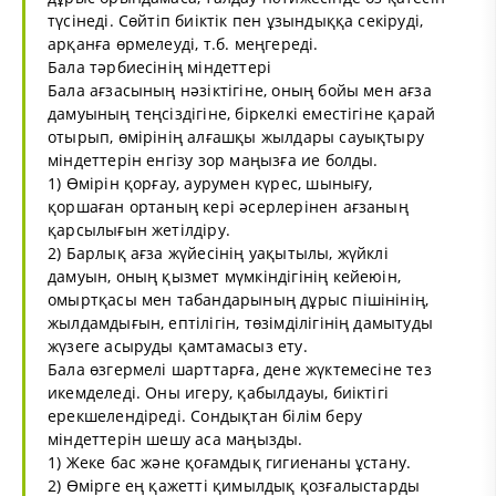
түсінеді. Сөйтіп биіктік пен ұзындыққа секіруді,
арқанға өрмелеуді, т.б. меңгереді.
Бала тәрбиесінің міндеттері
Бала ағзасының нәзіктігіне, оның бойы мен ағза
дамуының теңсіздігіне, біркелкі еместігіне қарай
отырып, өмірінің алғашқы жылдары сауықтыру
міндеттерін енгізу зор маңызға ие болды.
1) Өмірін қорғау, аурумен күрес, шынығу,
қоршаған ортаның кері әсерлерінен ағзаның
қарсылығын жетілдіру.
2) Барлық ағза жүйесінің уақытылы, жүйклі
дамуын, оның қызмет мүмкіндігінің кейеюін,
омыртқасы мен табандарының дұрыс пішінінің,
жылдамдығын, ептілігін, төзімділігінің дамытуды
жүзеге асыруды қамтамасыз ету.
Бала өзгермелі шарттарға, дене жүктемесіне тез
икемделеді. Оны игеру, қабылдауы, биіктігі
ерекшелендіреді. Сондықтан білім беру
міндеттерін шешу аса маңызды.
1) Жеке бас және қоғамдық гигиенаны ұстану.
2) Өмірге ең қажетті қимылдық қозғалыстарды