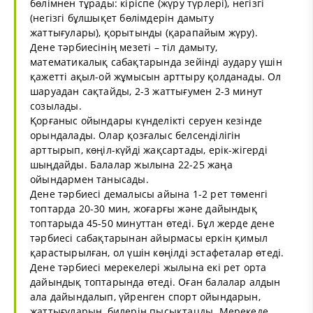
бөлімнен тұрады: кіріспе (жүру түрлері), негізгі
(негізгі бұлшықет бөлімдерін дамыту
жаттығулары), қорытынды (қарапайым жүру).
Дене тәрбиесінің мезеті – тіл дамыту,
математикалық сабақтарында зейінді аудару үшін
қажетті ақыл-ой жұмысын арттыру қолданады. Ол
шаруадан сақтайды, 2-3 жаттығумен 2-3 минут
созылады.
Қорғаныс ойындары күнделікті серуен кезінде
орындалады. Олар қозғалыс белсенділігін
арттырып, көңіл-күйді жақсартады, ерік-жігерді
шыңдайды. Балалар жылына 22-25 жаңа
ойындармен танысады.
Дене тәрбиесі демалысы айына 1-2 рет төменгі
топтарда 20-30 мин, жоғарғы және дайындық
топтарыда 45-50 минуттан өтеді. Бұл жерде дене
тәрбиесі сабақтарынан айырмасы еркін қимыл
қарастырылған, ол үшін көңілді эстафеталар өтеді.
Дене тәрбиесі мерекелері жылына екі рет орта
дайындық топтарында өтеді. Оған балалар алдын
ала дайындалып, үйренген спорт ойындарын,
жаттығуларын, билерін пысықтацды. Мерекеде