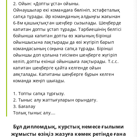
2. Ойын: «Допты ұста» ойыны.
Ойнаушылар екі командаға бөлініп, эстафеталық
сапқа тұрады. Әр команданың алдыңғы жағынан
6-8м қашықтықтан шеңбер сызылады. Шеңберде
капитан допты ұстап тұрады. Тәрбиешінің белгісі
бойынша капитан допты өз жағының бірінші
ойыншысына лақтырады да өзі жүгіріп барып
командасының соңына сапқа тұрады. Бірінші
ойыншы доп қолына тиісімен шеңберге жүгіріп
келіп, допты екінші ойыншыға лақтырады. Т.с.с.
капитан шеңберге қайта келгенде ойын
аяқталады. Капитаны шеңберге бұрын келген
команда жеңіп шығады.
1. Топты сапқа тұрғызу.
2. Тыныс алу жаттығуларын орындату.
3. Бағалау
Толық тыныс алу....
Бұл
дипломдық
,
курстық
немесе
ғылыми
жұмыс
ты өзіңіз жазуға көмек ретінде ғана