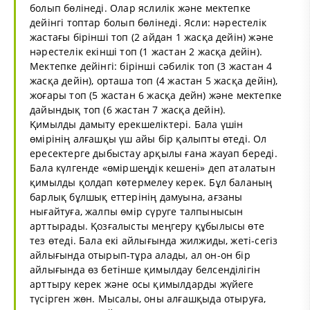
болып бөлінеді. Олар яслилік және мектепке
дейінгі топтар болып бөлінеді. Ясли: нәрестелік
жастағы бірінші топ (2 айдан 1 жасқа дейін) және
нәрестелік екінші топ (1 жастан 2 жасқа дейін).
Мектепке дейінгі: бірінші сәбилік топ (3 жастан 4
жасқа дейін), орташа топ (4 жастан 5 жасқа дейін),
жоғары топ (5 жастан 6 жасқа дейн) және мектепке
дайындық топ (6 жастан 7 жасқа дейін).
Қимылды дамыту ерекшеліктері. Бала үшін
өмірінің алғашқы үш айы бір қалыпты өтеді. Ол
ересектерге дыбыстау арқылы ғана жауап береді.
Бала күлгенде «өміршеңдік кешені» деп аталатын
қимылды қолдап көтермелеу керек. Бұл баланың
барлық бұлшық еттерінің дамуына, ағзаны
нығайтуға, жалпы өмір сүруге талпынысын
арттырады. Қозғалысты меңгеру құбылысы өте
тез өтеді. Бала екі айлығында жилжиды, жеті-сегіз
айлығында отырып-тұра алады, ал он-он бір
айлығында өз бетінше қимылдау белсенділігін
арттыру керек және осы қимылдарды жүйеге
түсірген жөн. Мысалы, оны алғашқыда отыруға,