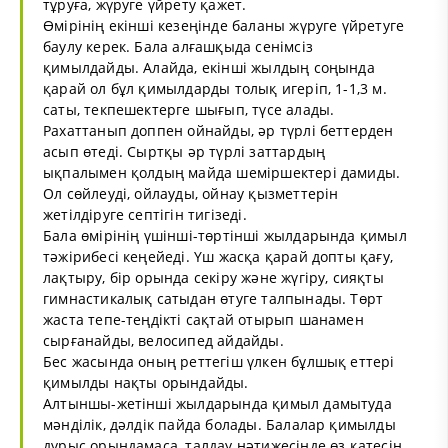
тұруға, жүруге үйрету қажет.
Өмірінің екінші кезеңінде баланы жүруге үйретуге
баулу керек. Бала алғашқыда сенімсіз
қимылдайды. Алайда, екінші жылдың соңында
қарай ол бұл қимылдарды толық игеріп, 1-1,3 м.
саты, текпешектерге шығып, түсе алады.
Рахаттанып доппен ойнайды, әр түрлі беттерден
асып өтеді. Сыртқы әр түрлі заттардың
ықпалымен қолдың майда шеміршектері дамиды.
Ол сөйлеуді, ойлауды, ойнау қызметтерін
жетілдіруге септігін тигізеді.
Бала өмірінің үшінші-төртінші жылдарында қимыл
тәжірибесі кеңейеді. Үш жасқа қарай допты қағу,
лақтыру, бір орында секіру және жүгіру, сияқты
гимнастикалық сатыдан өтуге талпынады. Төрт
жаста тепе-теңдікті сақтай отырып шанамен
сырғанайды, велосипед айдайды.
Бес жасында оның реттегіш үлкен бұлшық еттері
қимылды нақты орындайды.
Алтыншы-жетінші жылдарында қимыл дамытуда
мәнділік, дәлдік пайда болады. Балалар қимылды
дұрыс орындамаса, талдау нәтижесінде өз қатесін