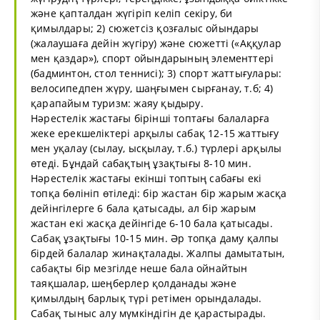
және қапталдан жүгіріп келіп секіру, би
қимылдары; 2) сюжетсіз қозғалыс ойындары
(жалаушаға дейін жүгіру) және сюжетті («Аққулар
мен қаздар»), спорт ойындарының элементтері
(бадминтон, стол теннисі); 3) спорт жаттығулары:
велосипедпен жүру, шаңғымен сырғанау, т.б; 4)
қарапайым туризм: жаяу қыдыру.
Нәрестелік жастағы бірінші топтағы балаларға
жеке ерекшеліктері арқылы сабақ 12-15 жаттығу
мен уқалау (сылау, ысқылау, т.б.) түрлері арқылы
өтеді. Бұндай сабақтың ұзақтығы 8-10 мин.
Нәрестелік жастағы екінші топтың сабағы екі
топқа бөлініп өтіледі: бір жастан бір жарым жасқа
дейінгілерге 6 бала қатысады, ал бір жарым
жастан екі жасқа дейінгіде 6-10 бала қатысады.
Сабақ ұзақтығы 10-15 мин. Әр топқа даму қалпы
бірдей балалар жинақталады. Жалпы дамытатын,
сабақты бір мезгілде неше бала ойнайтын
таяқшалар, шеңберлер қолданады және
қимылдың барлық түрі ретімен орындалады.
Сабақ тыныс алу мүмкіндігін де қарастырады.