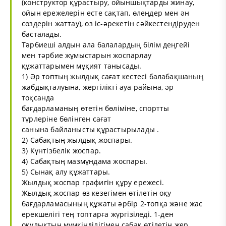
(конструктор құрастыру, ойыншықтарды жинау,
ойын ережелерін есте сақтап, өлеңдер мен ән
сөздерін жаттау), өз іс-әрекетін сәйкестендіруден
басталады.
Тәрбиеші алдын ала балалардың білім деңгейі
мен тәрбие жұмыстарын жоспарлау
құжаттарымен мұқият танысады.
1) Әр топтың жылдық сағат кестесі балабақшаның
жабдықталуына, жергілікті ауа райына, әр
тоқсанда
бағдарламаның өтетін бөліміне, спортты
түрлеріне бөлінген сағат
санына байланысты құрастырылады .
2) Сабақтың жылдық жоспары.
3) Күнтізбелік жоспар.
4) Сабақтың мазмұндама жоспары.
5) Сынақ алу құжаттары.
Жылдық жоспар графигін құру ережесі.
Жылдық жоспар өз кезегімен өтілетін оқу
бағдарламасының құжаты әрбір 2-топқа және жас
ерекшелігі тең топтарға жүргізіледі. 1-ден
оқулықтың мүмкінділігімен сабақ өтілетін жер