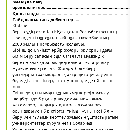
мазмұнының
ерекшеліктері......................................................................
Қорытынды............................................................................
Пайдаланылған әдебиеттер......
Кіріспе
Зерттеудің өзектілігі: Қазақстан Республикасының
Президенті Нұрсұлтан Әбішұлы Назарбаевтың
2009 жылы 1 наурыздағы жолдауы.
Біріншіден, Үкімет әрбір жоғары оқу орнындағы
білім беру сапасын әділ бағалауға мүмкіндік
беретін халықаралық деңгейде аттестациялау
жүйесін енгізуге тиіс. Жоғары білім беру
ұйымдарын халықаралық аккредитациялау үшін
беделді агенттіктерді тарту жөнінде де ойланған
жөн.
Екіншіден, ғылымды құрылымдық реформалау
шеңберінде бірқатар академиялық ғылыми
мекемелерді алдыңғы қатарлы жоғары оқу
орындарымен біріктірген тиімді, мұның өзі білім
беру мен ғылыми зерттеу жұмысын ұштастыратын
университеттер құруға негіз болар еді.
Үшіншіден, үкімет оқытудың мамандандырылған