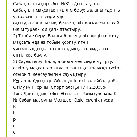
Сабақтың тақырыбы: №31 «Допты ұста».
Сабақтың мақсаты: 1) Білім беру: Баланы «Допты
ұста» ойынын үйретуде,
оқытуда саналылық, белсенділік қағидасына сай
білім туралы ой қалыптастыру.
2) Тәрбие беру: Балаға белсенділік, жеңіске жету
мақсатында өз тобын қорғау, яғни
ұйымшылдыққа, шапшаңдыққа, төзімділікке,
ептілікке баулу.
3) Сауықтыру: Балада ойын желісінде жүгірту,
секірту мақсаттарында, ағзаны қозғалысқа түсіре
отырып, денсаулығын сауықтыру.
Құрал жабдықтар: Ойын үшін екі валейбол добы.
Өтілу күні, орны: Спорт алаңы 17.12.2009ж
Топ: Дайындық тобы. Өткізген: Раимкуловава К
№ Сабақ мазмұны Мөлшері Әдістемелік нұсқа
К
і
р
і
с