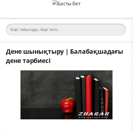
Дене шынықтыру | Балабақшадағы
дене тәрбиесі