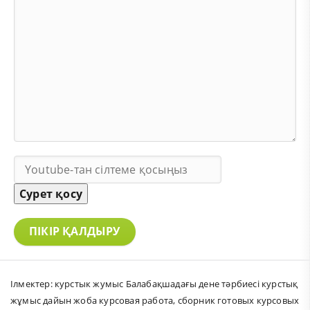
Сурет қосу
ПІКІР ҚАЛДЫРУ
Ілмектер:
курстык жумыс Балабақшадағы дене тәрбиесі курстық
жұмыс дайын жоба курсовая работа
,
сборник готовых курсовых