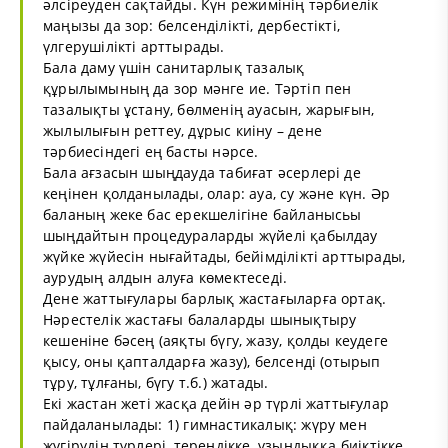
әлсіреуден сақтайды. Күн режимінің тәрбиелік
маңызы да зор: белсенділікті, дербестікті,
үлгерушілікті арттырады.
Бала даму үшін санитарлық тазалық
құрылымының да зор мәнге ие. Тәртіп пен
тазалықты ұстану, бөлменің ауасын, жарығын,
жылылығын реттеу, дұрыс киіну – дене
тәрбиесіндегі ең басты нәрсе.
Бала ағзасын шыңдауда табиғат әсерлері де
кеңінен қолданылады, олар: ауа, су және күн. Әр
баланың жеке бас ерекшелігіне байланысьы
шыңдайтын процедураларды жүйелі қабылдау
жүйке жүйесін нығайтады, бейімділікті арттырады,
аурудың алдын алуға көмектеседі.
Дене жаттығулары барлық жастағыларға ортақ.
Нәрестелік жастағы балаларды шынықтыру
кешеніне бәсең (аяқты бүгу, жазу, қолды кеудеге
қысу, оны қапталдарға жазу), белсенді (отырып
тұру, тұлғаны, бүгу т.б.) жатады.
Екі жастан жеті жасқа дейін әр түрлі жаттығулар
пайдаланылады: 1) гимнастикалық: жүру мен
жүгірудің түрлері, тереңдікке, ұзындыққа биіктікке