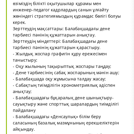
өзіміздің білікті оқытушылар құрамы мен
инженер-педагог кадрлардың санын ұлғайту
жөніндегі стратегиямыздың құрамдас бөлігі болуы
керек.
Зерттеудің мақсаттары: Балабақшадағы дене
тәрбиесі пәнінің құжаттарын анықтау.
Зерттеудің міндеттері: Балабақшадағы дене
тәрбиесі пәнінің құжаттарын қарастыру.
- Жылдық жоспар графигін құру ережесімен
таныстыру;
- Оқу жылының тақырыптық жоспары таңдау;
- Дене тәрбиесінің сабақ жоспарының мәнін ашу;
- Балабақшада оқу жұмысына талдау жасау;
- Сабақтың тиімділігін хронометриялық әдіспен
анықтау;
- Балабақшадағы бұқаралық дене шынықтыру-
сауықтыру және спорттық шаралардың тиімділігі
пайдалану
- Балабақшадағы «Денсаулық» білім беру
саласының базалық мазмұнының ерекшеліктерін
айқындау.