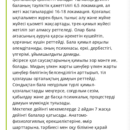
баланың тәуліктік қажеттілігі 6,5 локамация, ал
жеті жастағылардікі 16-18 локамация. Қозғалыс
ықпалымен жүрек-буын, тыныс алу және жүйке
жүйесі қызметі жақсартады, трек-қимыл жүйесі
жетіліп зат алмасу реттеледі. Олар бала
ағзасының ауруға қарсы әрекетін күшейтіп,
қорғаныс күшін реттейді. Бала қимыл арқылы
әлемдітаниды, оның психикасы, еркі, дербестігі,
үлгерімі, ұйымшылдығы дамиды.
Әсіресе қол саусақтарының қимылы зор мәнге ие,
болады. Мидың үлкен жарты шеңбер үлкен жарты
шеңбер бөлігінің белсенділігін арттырып, тіл
қозғаушы орталықтың дамуын реттейді.
Сондықтан бала неғұрлым түрлі қимыл-
қозғалыстарды меңгерсе, соғұрлым сезім,
қабылдау және де басқа психикалық процестерді
дамуын мүмкіндік туғызады.
Мектепке дейінгі мекемелерде 2 айдан 7 жасқа
дейінгі балалар қатысады. Анатомо-
физиологиялық ерекшеліктеріне, өмір
шарттарына, тәрбиесі мен оқу біліміне қарай