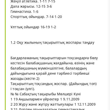
Жеңіл атлетика. 1-11 7-15
Дала жарысы. 12-15 3-6
Гимнастика. 1-6
Спорттық ойындар. 7-14 1-20
Ұлттық ойындар 16-19 1-2
1.2 Оқу жылының тақырыптық жоспары таңдау
Бағдарламаның тақырыптарын тоқсандарға бөлу
кестесін балабақшаның жағдайына, өзінің және
балабақшаның мүмкіншілігіне, балалардың
дайындығына қарай дене тәрбиесі тәрбиеші
жазады.(кесте-2)
Тақырыптың тоқсандық жоспар. (Дайындық топ)
І тоқсан (үлгі).
№ № Сабақтың тақырыбы Мөлшері Күні
1 19 Аңшылармен үйректер 1 9.11.2009
2 20 Жүру және жүгіру жаттығулары 1 12.11.2009
3 21 Доппен орындалатын гимнастикалық