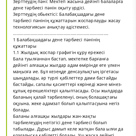
Зерттеудің пәні: Мектеп жасына дейінгі балаларға
дене тәрбиесі пәнін оқыту үрдісі.
Зерттеудің обьектісі: Балабақшадағы дене
тәрбиесі пәнінің құжаттарын жоспарлауды жасау
технологиясын анықтау әдістемесі.
...........................................................................
1 Балабақшадағы дене тәрбиесі пәнінің
құжаттары
1.1 Жылдық жоспар графигін құру ережесі
Бала туылғаннан бастап, мектепке барғанға
дейінгі алғашқы жылдар адам өмірінде өте үлкен
маңызға ие. Бұл кезеңде денсаулықтың іргетасы
шыңдалады, әр түрлі қабілеттер дами бастайды
бастайды, сапалы қасиеттері көрінеді және мінез-
құлық ерекшеліктері қалыптасады. Осы жылдарда
баланың қалай тәрбиеленуі, оның болашақтағы
оқуына, жеке адамзат болып қалыптасуына негіз
болады.
Баланы алғашқы жылдары жан-жақты
тәрбиелеудің негізгісі дене тәрбиесі болып
табылады. Дұрыс дамып келе жатқан бала ылғи да
қозғалысқа қабілетті болады. Үш жасқа дейінгі