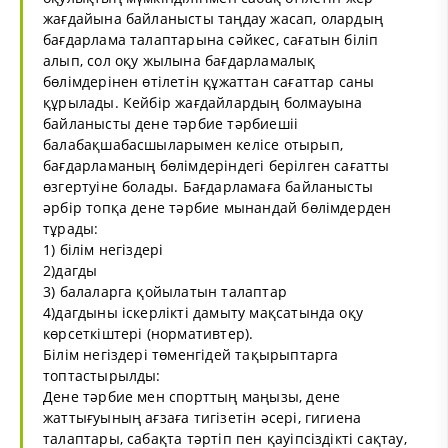
жағдайына байланысты таңдау жасап, олардың
бағдарлама талаптарына сәйкес, сағатын біліп
алып, сол оқу жылына бағдарламалық
бөлімдерінен өтілетін құжаттан сағаттар саны
құрылады. Кейбір жағдайлардың болмауына
байланысты дене тәрбие тәрбиешіі
балабақшабасшыларымен келісе отырып,
бағдарламаның бөлімдеріндегі берілген сағатты
өзгертуіне болады. Бағдарламаға байланысты
әрбір топқа дене тәрбие мынандай бөлімдерден
тұрады:
1) білім негіздері
2)дагды
3) балаларга қойылатын талаптар
4)дагдыны іскерлікті дамыту мақсатында оқу
көрсеткіштері (нормативтер).
Білім негіздері төменгідей тақырыптарга
топтастырылды:
Дене тәрбие мен спорттың маңызы, дене
жаттығуының ағзаға тигізетін әсері, гигиена
талаптары, сабақта тәртіп пен қауіпсіздікті сақтау,