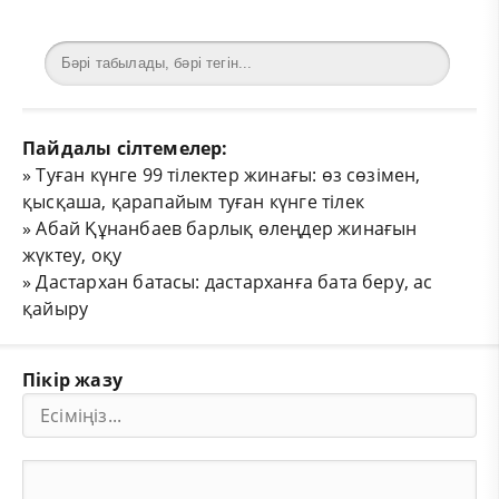
Пайдалы сілтемелер:
»
Туған күнге 99 тілектер жинағы: өз сөзімен,
қысқаша, қарапайым туған күнге тілек
»
Абай Құнанбаев барлық өлеңдер жинағын
жүктеу, оқу
»
Дастархан батасы: дастарханға бата беру, ас
қайыру
Пікір жазу