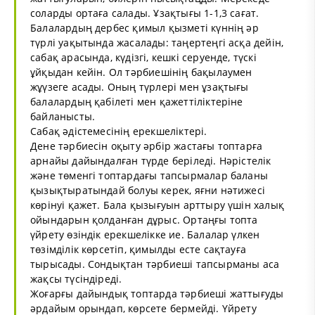
соларды ортаға салады. Ұзақтығы 1-1,3 сағат.
Балалардың дербес қимыл қызметі күннің әр
түрлі уақытында жасалады: таңертеңгі асқа дейін,
сабақ арасында, күдізгі, кешкі серуенде, түскі
ұйқыдан кейін. Ол тәрбиешінің бақылаумен
жұүзеге асады. Оның түрлері мен ұзақтығы
балалардың қабілеті мен қажеттіліктеріне
байланысты.
Сабақ әдістемесінің ерекшеліктері.
Дене тәрбиесін оқыту әрбір жастағы топтарға
арнайы дайындалған түрде беріледі. Нәрістелік
және төменгі топтардағы тапсырмалар баланы
қызықтыратындай болуы керек, яғни нәтижесі
көрінуі қажет. Бала қызығуын арттыру үшін халық
ойындарын қолданған дұрыс. Ортаңғы топта
үйрету өзіндік ерекшелікке ие. Балалар үлкен
төзімділік көрсетіп, қимылды есте сақтауға
тырысады. Сондықтан тәрбиеші тапсырманы аса
жақсы түсіндіреді.
Жоғарғы дайындық топтарда тәрбиеші жаттығуды
әрдайым орындап, көрсете бермейді. Үйрету