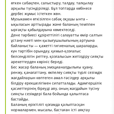
өткен сабақпен, салыстыру, талдау, талқылау
арқылы түсіндіріледі. Бұл топтарда көбінесе
дербес жұмыс істеткен жөн.
Музыкамен өткізілген сабақ оқушы ынта –
ықыласын арттырады және баланың темппен
ырғақты қабылдауына көмектеседі.
Дене тәрбиесі құзіреттілігі салауатты өмір салтын
ұстану ниеті мен қызығушылығының артуына
байланысты — қажетті гигиеналық шараларды,
күн тәртібін орындау, қимыл-қозғалыс
белсенділігін реттеу, қозғалысын жетілдіру сияқты
әрекеттерден көрініс береді.
Бес жасар баланың эмоцианалдылығы қуану,
ренжу, қанағаттану, өкпелеу сияқты түрлі сезімдік
жағдайларын көптеген амал-тәсілдер арқылы
білдіру ерекшелігімен сипатталады. Адамгершілік
қасиеттерінің біреуді аяу, оның жағдайын түсіну
сияқты сезімдері бала бойында қалыптаса
бастайды.
Баланың еріктілігі қоғамда қалыптасқан
нормалармен, мысалы, бастаған істі аяқтау