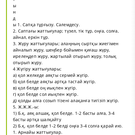
ы
н
д
ы 1. Сапқа тұрғызу. Сәлемдесу.
2. Саптағы жаттығулар; түзел, тік тұр, оңға, солға,
айнал, еркін тұр.
3. Жүру жаттығулары; алаңның сыртқы жиегімен
айналып жүру, шеңбер бойымен қиғаш жүру,
ирелеңдеп жүру, жартылай отырып жүру, толық
отырып жүру.
4 Жүгіру жаттығулары;
а) қол желкеде аяқты сермей жүгір.
б) қол белде аяқты артқа тастай жүгір.
в) қол белде оң иықпен жүгір.
г) қол белде сол иықпен жүгір.
д) қолды алға созып тізені алақанға тигізіп жүгір.
5. Ж.Ж.Ж.-ы:
1) Б.қ. аяқ алшақ, қол белде. 1-2 басты алға, 3-4
басты артқа шалқайту
2) Б.қ. қол белде 1-2 белді оңға 3-4 солға қарай ию.
1. Арнайы жаттығулар.