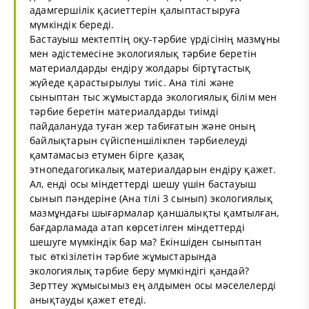
адамгершілік қасиеттерін қалыптастыруға
мүмкіндік береді.
Бастауыш мектептің оқу-тәрбие үрдісінің мазмұны
мен әдістемесіне экологиялық тәрбие беретін
материалдарды ендіру жолдары біртұтастық
жүйеде қарастырылуы тиіс. Ана тілі және
сыныптан тыс жұмыстарда экологиялық білім мен
тәрбие беретін материалдарды тиімді
пайдалануда туған жер табиғатын және оның
байлықтарын сүйіспеншілікпен тәрбиелеуді
қамтамасыз етумен бірге қазақ
этнопедагогикалық материалдарын ендіру қажет.
Ал, енді осы міндеттерді шешу үшін бастауыш
сынып пәндеріне (Ана тілі 3 сынып) экологиялық
мазмұндағы шығармалар қаншалықты қамтылған,
бағдарламада атап көрсетілген міндеттерді
шешуге мүмкіндік бар ма? Екіншіден сыныптан
тыс өткізілетін тәрбие жұмыстарында
экологиялық тәрбие беру мүмкіндігі қандай?
Зерттеу жұмысымыз ең алдымен осы мәселелерді
анықтауды қажет етеді.