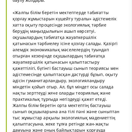
баулу жолдары.
«Жалпы білім беретін мектептерде табиғатты
қорғау жұмыстарын күшейту туралы» әдістемелік
хатта оқыту процесінде экологиялық тәрбие
берудің маңыздылығын ашып көрсетуі,
оқушылардың табиғатқа жауапкершілік
қатынасын тәрбиелеу ісіне қозғау салады. Қазіргі
әлемдік экономикалық мәселелердің туындап
отырған кезеңінде оқушылардың табиғатқа
жауапкершілік қатынасын қалыптастыру
қажеттілігі, бүгінгі бастауыш сынып теориясы мен
әдістемесінде қалыптасқан дәстүрді бұзып, оқыту
әдісін гуманитарландыру, экологияландыру
міндетін қойып отыр. Ал, бұл міндет осы салада
нақты зерттеуді жғне оларды теориялық және
практикалық тұрғыда негіздеуді қажет етеді.
Жалпы білім беретін орта мектептің бастауыш
сынып оқушыларына ана тілі пәні және сыныптан
тыс жұмыстар арқылы экологиялық мәдениеттің
қалыптасуына, жеке тұлға ретінде жан-жақты
дамуына және оның байлықтарын қорғауда