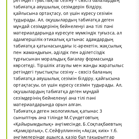
ретіндегі туыстықты сезіну – сөзсіз балалардың
табиғатқа аяушылық сезімдерін білдіру,
қайғысына ортақтасу, ол үшін күресу сезімін
тудырады. Ал, оқушылардың табиғатқа деген
мұндай сезімдерінің бейнеленуі ана тілі пәні
материалдарында күресуге мүмкіндік туғызса, ал
адамгершілік-этикалық қатынас адамдардың
табиғатқа қатынасындағы іс-әрекетін, жақсылық
пен жамандығын, әділдік пен әділетсіздік
тұрғысынан моральдық бағалау формасында
көрсетеді. Тіршілік атаулы мен жанды жаратылыс
ретіндегі туыстықты сезіну – сөзсіз баланың
табиғатқа аяушылық сезімін білдіру, қайғысына
ортақтасуы, ол үшін күресу сезімін тудырады. Ал,
оқушылардың табиғатқа деген мұндай
сезімдерінің бейнеленуі ана тілі пәні
материалдарында орын алған.
Табиғатқа деген экологиялық қатынас 3
сыныптңњ ана тілінде М.Сүндетовтың
«Қайырымдылық» әңгімесінде, Б.Соқпақбаевтың
«Қамқорлық», С.Сейфуллиннің «Ақсақ киік» т.б.
әңгімелерінде ашылса, қазір бұл тақырыптар