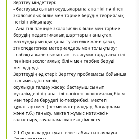
Зерттеу міндеттері:
- бастауыш сынып оқушыларына ана тілі пәнінен
экологиялық білім мен тәрбие берудің теориялық
негізін айқындау;
- Ана тілі пәнінде экологиялық білім мен тәрбие
берудің педагогикалық шарттарын анықтап,
мазмұндарын қысқаша туған өлке және қазақ
этнопедагогика материалдарымен толықтыру;
- сабақта және сыныптан тыс жұмыстарда ана тілі
пәнінен экологиялық білім мен тәрбие беруді
жетілдіруді.
Зерттеудің әдістері: Зерттеу проблемасы бойынша
ғылыми-әдістемелік,
оқулыққа талдау жасау; бастауыш сынып
мұғалімдерінің ана тілі пәнінен экологиялық білім
мен тәрбие берудегі іс-тәжірибесі; мектеп
құжаттарымен (ресми материалдар, бағдарлама
және т.б.) танысу, мектеп жұмыс нәтижесін
салыстыру, сауалнама және әңгімелесу.
2.1 Оқушыларды туған өлке табиғатын аялауға