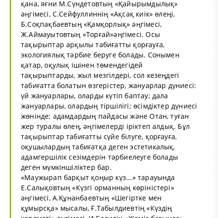
қана, яғни М.Сүндетовтың «Қайырымдылық»
әңгімесі, С.Сейфуллиннің «Ақсақ киік» өлеңі,
Б.Соқпақбаевтың «Қамқорлық» әңгімесі,
Ж.Аймауытовтың «Торғай»әңгімесі. Осы
тақырыптар арқылы табиғатты қорғауға,
экологиялық тәрбие беруге болады. Сонымен
қатар, оқулық ішінен төмендегідей
тақырыптарды, жыл мезгілдері, сол кезеңдегі
табиғатта болатын өзгерістер, жануарлар дүниесі:
үй жануарлары, оларды күтіп баптау; дала
жануарлары, олардың тіршілігі; өсімдіктер дүниесі
жөнінде; адамдардың пайдасы және Отан, туған
жер туралы өлең, әңгімелерді іріктеп алдық. Бұл
тақырыптар табиғатты сүйе білуге, қорғауға,
оқушылардың табиғатқа деген эстетикалық,
адамгершілік сезімдерін тәрбиелеуге болады
деген мүмкіншіліктер бар.
«Маужырап барқыт қоңыр күз...» тарауында
Е.Салықовтың «Күзгі орманның көріністері»
әңгімесі, А.Құнанбаевтың «Шегіртке мен
құмырсқа» мысалы, Ғ.Табылдиевтің «Күздің