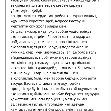
мазмұнын беріп, баланың санасын жандандырып,
төңіректегі әлемге терең көзбен қарауға
үйретеді», - дейді.
Қазіргі мектептерде тәжірибелік- педагогикалық
жұмыстар көрсеткендей, әсіресе бастауыш
мектептің оқу жоспарлары мен
бағдарламаларында, оқу-тәрбие үрдістерінде
экологиялық тәрбие беретін материалдар аз
пайдаланылады. Мәселен, ана тілі пәнінен
экологиялық тәрбие берудің педагогикалық
мүмкіндіктері мен мазмұндары әлі де болса толық
айқындалмауы, проблеманың теория жүзінде
жеткілікті зерттелмеуі, ізденіс тақырыбының
көкейтестілігін дәлелдейді. Сонымен, бастауыш
сынып оқушыларына ана тілі пәнінен
экологиялық білім мен тәрбие берудің ролі арта
түсуде. Бастауыш мектептің оқу-тәрбие
процесінде бүгінгі өмір талабына сай оқушыларға
экологиялық білім мен тәрбие беруді жетілдірудің
қажеттілігі мен осы процестің мазмұны мен
әдістемесін ғылыми тұрғыдан негіздеудің
қамтамасыз етілмеуі бұл мәселенің педагогика