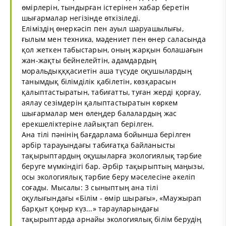
өмірлерін, тындырған істерінен хабар беретін
шығармалар негізінде өткізіледі.
Еліміздің өнеркәсіп пен ауыл шаруашылығы,
ғылым мен техника, мәдениет пен өнер саласында
қол жеткен табыстарын, оның жарқын болашағын
жан-жақты бейнелейтін, адамдардың
моральдықққасиетін аша түсуде оқушылардың
танымдық білімділік қабілетін, көзқарасын
қалыптастыратын, табиғатты, туған жерді қорғау,
аялау сезімдерін қалыптастыратын көркем
шығармалар мен өлеңдер балалардың жас
ерекшеліктеріне лайықтап берілген.
Ана тілі пәнінің бағдарлама бойынша берілген
әрбір тарауындағы табиғатқа байланысты
тақырыптардың оқушыларға экологиялық тәрбие
беруге мүмкіндігі бар. Әрбір тақырыптың маңызы,
осы экологиялық тәрбие беру мәселесіне әкеліп
соғады. Мысалы: 3 сыныптың ана тілі
оқулығындағы «Білім - өмір шырағы», «Маужырап
барқыт қоңыр күз...» тарауларындағы
тақырыптарда арнайы экологиялық білім берудің