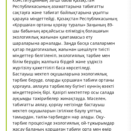
Конституцияның 38-ші бабы Қазақстан
Республикасының азаматтарына табиғатты
сақтауға және табиғат байлықтарына ұқыпты
қарауға міндеттейді. Қазақстан Республикасының
«Қоршаған ортаны қорғау туралы» Заңының 89-
шы бабының әрқайсысы еліміздің болашағын
экологиялық жағынан қамтамасыз ету
шараларына арналады. Заңда басқа салалармен
қатар педагогикалық жағынан шешілуге тиісті
міндеттер белгіленіп, экологиялық тәрбие мен
білім берудің жалпыға бірдей және үздіксіз
жүргізілу қажеттілігі баса көрсетіледі.
Бастауыш мектеп оқушыларына экологиялық
тәрбие беруде, оларды қоршаған табиғи ортаны
қорғауға, аялауға тәрбиелеу бүгінгі күннің өзекті
міндеттерінің бірі. Қазіргі мектептер осы салада
ауқымды тәжірибелер жинақтауда. Мәселен,
табиғатты аялау, қорғау негізінде бастауыш
мектеп оқушыларын ізгілікке баулу ұлттық
тамырдан, тәлім-тәрбиеден нәр алады. Оқу-
тәрбие процесінде экологиялық ой-тұжырымдар
жасау баланың қоршаған табиғи орта мен өмір