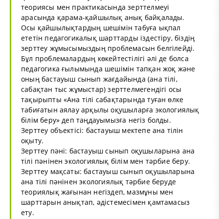
теориясы мен практикасында зерттелмеуі
арасында қарама-қайшылық анық байқалады.
Осы қайшылықтардың шешімін табуға ықпал
ететін педагогикалық шарттарды іздестіру, біздің
зерттеу жұмысымыздың проблемасын белгілейді.
Бұл проблемалардың көкейтестілігі әлі де болса
педагогика ғылымында шешімін тапқан жоқ және
оның бастауыш сынып жағдайында (ана тілі,
сабақтан тыс жұмыстар) зерттелмегендігі осы
тақырыпты «Ана тілі сабақтарында туған өлке
табиғатын аялау арқылы оқушыларға экологиялық
білім беру» деп таңдауымызға негіз болды.
Зерттеу объектісі: бастауыш мектепе ана тілін
оқыту.
Зерттеу пәні: бастауыш сынып оқушыларына ана
тілі пәнінен экологиялық білім мен тәрбие беру.
Зерттеу мақсаты: бастауыш сынып оқушыларына
ана тілі пәнінен экологиялық тәрбие беруде
теориялық жағынан негіздеп, мазмұны мен
шарттарын анықтап, әдістемесімен қамтамасыз
ету.