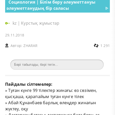
Социология | Білім беру әлеуметтануы
әлеуметтанудың бір саласы
ᐈ
kz
|
Курстық жұмыстар
29.11.2018
Автор:
ZHARAR
1 291
Пайдалы сілтемелер:
»
Туған күнге 99 тілектер жинағы: өз сөзімен,
қысқаша, қарапайым туған күнге тілек
»
Абай Құнанбаев барлық өлеңдер жинағын
жүктеу, оқу
»
Дастархан батасы: дастарханға бата беру, ас