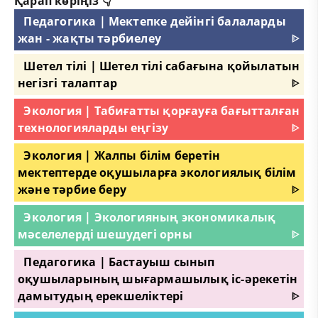
Қарап көріңіз 👇
Педагогика | Мектепке дейінгі балаларды
жан - жақты тәрбиелеу
ᐈ
Шетел тілі | Шетел тілі сабағына қойылатын
негізгі талаптар
ᐈ
Экология | Табиғатты қорғауға бағытталған
технологияларды еңгізу
ᐈ
Экология | Жалпы білім беретін
мектептерде оқушыларға экологиялық білім
және тәрбие беру
ᐈ
Экология | Экологияның экономикалық
мәселелерді шешудегі орны
ᐈ
Педагогика | Бастауыш сынып
оқушыларының шығармашылық іс-әрекетін
дамытудың ерекшеліктері
ᐈ