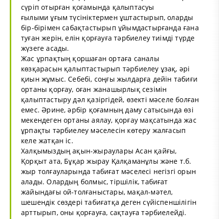
сүріп отырған қоғамында қалыптасуы
ғылыми ұғым түсініктермен ұштастырып, оларды
бір-бірімен сабақтастырып ұйымдастырғанда ғана
туған жерін, елін қорғауға тәрбиелеу тиімді түрде
жүзеге асады.
Жас ұрпақтың қоршаған ортаға саналы
көзқарасын қалыптастырып тәрбиелеу ұзақ, әрі
қиын жұмыс. Себебі, соңғы жылдарға дейін табиғи
ортаны қорғау, оған жанашырлық сезімін
қалыптастыру дәл қазіргідей, өзекті мәселе болған
емес. Әрине, әрбір қоғамның даму сатысында өзі
мекендеген ортаны аялау, қорғау мақсатында жас
ұрпақты тәрбиелеу мәселесін көтеру жалғасып
келе жатқан іс.
Халқымыздың ақын-жыраулары Асан қайғы,
Қорқыт ата, Бұқар жырау Қалқаманұлы және т.б.
жыр толғауларында табиғат мәселесі негізгі орын
алады. Олардың болмыс, тіршілік, табиғат
жайындағы ой-толғаныстары, мақал-мәтел,
шешендік сөздері табиғатқа деген сүйіспеншілігін
арттырып, оны қорғауға, сақтауға тәрбиелейді.