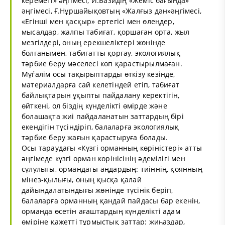
кереметі» әңгімесі, И.Базидің «Жеміс бағында»
әңгімесі, Ғ.Нұршайықовтың «Жалғыз дән»әңгімесі,
«Егінші мен қасқыр» ертегісі мен өлеңдер,
мысалдар, жалпы табиғат, қоршаған орта, жыл
мезгілдері, оның ерекшеліктері жөнінде
болғанымен, табиғатты қорғау, экологиялық
тәрбие беру мәселесі көп қарастырылмаған.
Мұѓалім осы тақырыптарды өткізу кезінде,
материалдарға сай келетіндей етіп, табиғат
байлықтарын ұқыпты пайдалану керектігін,
өйткені, ол біздің күнделікті өмірде және
болашақта жиі пайдаланатын заттардың бірі
екендігін түсіндіріп, балаларға экологиялық
тәрбие беру жағын қарастыруға болады.
Осы тараудағы «Күзгі орманның көріністері» атты
әңгімеде күзгі орман көрінісінің әдемілігі мен
сұлулығы, ормандағы аңдардың: тиіннің, қоянның
мінез-қылығы, оның қысқа қалай
дайындалатындығы жөнінде түсінік беріп,
балаларға орманның қандай пайдасы бар екенін,
орманда өсетін ағаштардың күнделікті адам
өміріне қажетті тұрмыстық заттар: жиһаздар,