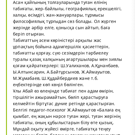
Асан қайғының толғауларында туған елінің
табиғаты, жер-байлығы, географиялық ерекшелігі,
халқы, өсімдігі, жан-жануарлары, тұрмысы
философиялық тұрғыдан сөз болады. Ол жүрген
жерінде әрбір елге, қонысқа сын айтып, баға
беріп отырған.
Табиғаттың әсем көріністері арқылы жас
ұрпақтың бойына адамгершілік қасиеттерін,
табиғатты қорғау, сүю сезімдерін тәрбиелеу
туралы қазақ халқының ағартушылары мен зиялы
қоғам қайраткерлері: Ш.Уәлиханов, А.Құнанбаев,
Ы.Алтынсарин, А.Байтұрсынов, Ж.Аймауытов,
М.Жұмабаев, Ш.Құдайбердиев және т.б.
еңбектерінде көп көңіл бөлінген.
Ұлы Абай өз өлеңінде табиғат пен адам өмірін,
тіршілігін ажырамайтын, бөліп қарастыруға
келмейтін біртұтас дүние ретінде қарастырған.
Белгілі педагог-психолог Ж.Аймауытов «Балаға ең
қымбат, ең жақын нәрсе туған жері, туған жерінің
табиғаты, оның құбылыстарын білу өте қызық.
Мұндай оқыту жүйесі өмірге, табиғатқа теңеу