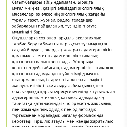
бағыт-бағдары айқындалмаған. Бірақта
мұғалімнің өзі, қазіргі еліміздегі экологиялық
мәселелер, өз өлкесінің экологиялық жағдайы
туралы газет, журнал, радио, теледидар
хабарларын пайдаланып, түсіндіріп өтуге
мүмкіндігі бар.
Оқушыларға сөз өнері арқылы экологиялық
тәрбие беру табиғатты парықсыз зұлымдықтан
сақтай білудегі, олардың жоғарғы адамгершілігін
қамтамасыз ететін адамгершілік этикалық
қатынасын қалыптастырады. Жоғарыда
көрсеткендей, табиғатқа, адамгершілік - этикалық
қатынасын адамдардың үйлесімді дамуын,
шығармашылық іс-әрекеті арқылы әсемдікті
жасауға, игілікті іске асыруға, бұзақылық пен
опасыздыққа қарсы күресуге мүмкіндік туғызса, ал
адамгершілік–этикалық қатынас адамдардың
табиғатқа қатынасындағы іс-әрекетін, жақсылық
пен жамандығын, әділдік пен әділетсіздік
тұрғысынан моральдық бағалау формасында
көрсетеді. Тіршілік атаулы мен жанды жаратылыс