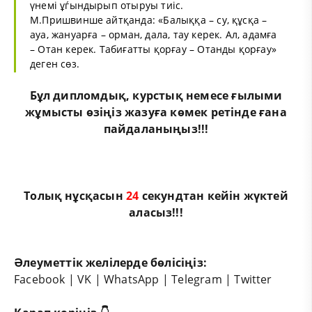
үнемі ұѓындырып отыруы тиіс.
М.Пришвинше айтқанда: «Балыққа – су, құсқа –
ауа, жануарға – орман, дала, тау керек. Ал, адамға
– Отан керек. Табиғатты қорғау – Отанды қорғау»
деген сөз.
Бұл
дипломдық
,
курстық
немесе
ғылыми
жұмыс
ты өзіңіз жазуға көмек ретінде ғана
пайдаланыңыз!!!
Толық нұсқасын
23
секундтан кейін жүктей
аласыз!!!
Әлеуметтік желілерде бөлісіңіз:
Facebook
|
VK
|
WhatsApp
|
Telegram
|
Twitter