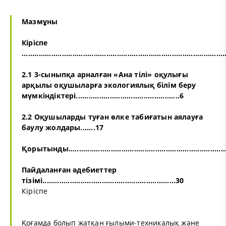
Мазмұны
Кіріспе
...............................................................................................
2.1 3-сыныпқа арналған «Ана тілі» оқулығы
арқылы оқушыларға экологиялық білім беру
мүмкіндіктері.................................................6
2.2 Оқушыларды туған өлке табиғатын аялауға
баулу жолдары.......17
Қорытынды...........................................................................
Пайдаланған әдебиеттер
тізімі...............................................................30
Кіріспе
Қоғамда болып жатқан ғылыми-техникалық және