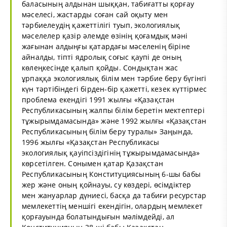
баласының алдынан шыққан, табиғатты қорғау
мәселесі, жастарды соған сай оқыту мен
тәрбиелеудің қажеттілігі туып, экологиялық
мәселелер қазір әлемде өзінің қоғамдық мәні
жағынан алдыңғы қатардағы мәселенің біріне
айналды, тіпті ядролық соғыс қаупі де оның
көлеңкесінде қалып қойды. Сондықтан жас
ұрпаққа экологиялық білім мен тәрбие беру бүгінгі
күн тәртібіндегі бірден-бір қажетті, кезек күттірмес
проблема екендігі 1991 жылғы «Қазақстан
Республикасының жалпы білім беретін мектептері
тұжырымдамасында» және 1992 жылғы «Қазақстан
Республикасының білім беру туралы» Заңында,
1996 жылғы «Қазақстан Республикасы
экологиялық қауіпсіздігінің тұжырымдамасында»
көрсетілген. Сонымен қатар Қазақстан
Республикасының Конституциясының 6-шы бабы
жер және оның қойнауы, су көздері, өсімдіктер
мен жануарлар дүниесі, басқа да табиғи ресурстар
мемлекеттің меншігі екендігін, олардың мемлекет
қорғауында болатындығын мәлімдейді, ал