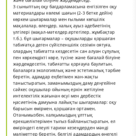
және бағалай білуіне жәрдемдеседі.
3 сыныптың оқу бағдарламасына енгізілген оқу
материалдары көлемі шағын (2-3 бетке дейін)
көркем шығармалар мен ғылыми көпшілік
мақалалар, өлеңдер, халық ауыз әдебиетінің
үлгілері (мақал-мәтелдер,ертегілер, жұмбақтар
т.б.). бұл шығармалар – оқушыларды қоршаған
табиғатқа деген сүйіспеншілік сезімін оятуға,
олардың табиғатта кездесетін сан алуан сұлулық
пен көркемдікті көре, түсіне және бағалай білуіне
жәрдемдесетін, табиғатты қорғауға баулитын,
балаларға экологиялық және эстетикалық тәрбие
беретін, адамдар еңбегімен жан-жақты
таныстыратын, заманымыздың даму деңгейіне
сәйкес оқушылар ойының еркін жетілуіне
интелектілік жағынан өсуі мен дербестік
ңасиетініњ дамуына лайықты шығармалар: оқу
барысын өмірмен, қоршаған ортамен,
Отанымызбен, халқымыздың ұлттық
ерекшеліктерімен тығыз байланыстыратын, ел
өміріндегі елеулі тарихи кезеңдерден мәнді
мәліметтер беретін, белгілі адамдардың өнегелі