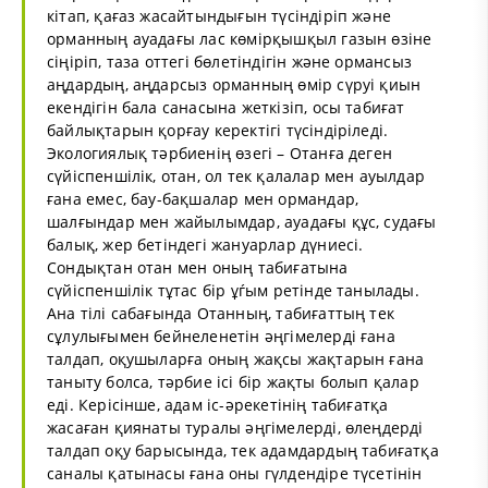
кітап, қағаз жасайтындығын түсіндіріп және
орманның ауадағы лас көмірқышқыл газын өзіне
сіңіріп, таза оттегі бөлетіндігін және ормансыз
аңдардың, аңдарсыз орманның өмір сүруі қиын
екендігін бала санасына жеткізіп, осы табиғат
байлықтарын қорғау керектігі түсіндіріледі.
Экологиялық тәрбиенің өзегі – Отанға деген
сүйіспеншілік, отан, ол тек қалалар мен ауылдар
ғана емес, бау-бақшалар мен ормандар,
шалғындар мен жайылымдар, ауадағы құс, судағы
балық, жер бетіндегі жануарлар дүниесі.
Сондықтан отан мен оның табиғатына
сүйіспеншілік тұтас бір ұѓым ретінде танылады.
Ана тілі сабағында Отанның, табиғаттың тек
сұлулығымен бейнеленетін әңгімелерді ғана
талдап, оқушыларға оның жақсы жақтарын ғана
таныту болса, тәрбие ісі бір жақты болып қалар
еді. Керісінше, адам іс-әрекетінің табиғатқа
жасаған қиянаты туралы әңгімелерді, өлеңдерді
талдап оқу барысында, тек адамдардың табиғатқа
саналы қатынасы ғана оны гүлдендіре түсетінін