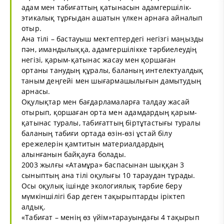
адам мен табиғаттың қатынасын адамгершілік-
этикалық тұрғыдан ашатын үлкен арнаға айналып
отыр.
Ана тілі – бастауыш мектептердегі негізгі маңызды
пән, имандылыққа, адамгершілікке тәрбиелеудің
негізі, қарым-қатынас жасау мен қоршаған
ортаны танудың құралы, баланың интелектуалдық
таным деңгейі мен шығармашылығын дамытудың
арнасы.
Оқулықтар мен бағдарламаларға талдау жасай
отырып, қоршаған орта мен адамдардың қарым-
қатынас туралы, табиғаттың біртұтастығы туралы
баланың табиғи ортада өзін-өзі ұстай білу
ережелерін қамтитын материалдардың
алынғанын байқауға болады.
2003 жылғы «Атамұра» баспасынан шыққан 3
сыныптың ана тілі оқулығы 10 тараудан тұрады.
Осы оқулық ішінде экологиялық тәрбие беру
мүмкіншілігі бар деген тақырыптарды іріктеп
алдық.
«Табиғат – менің өз үйім»тарауындағы 4 тақырып