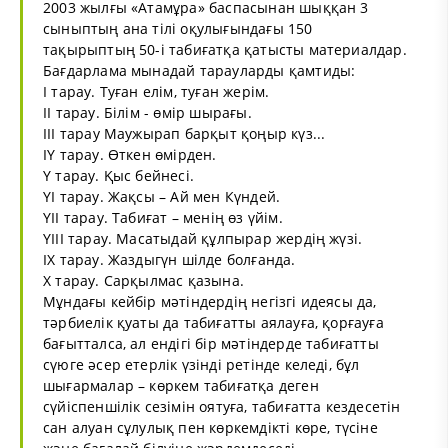
2003 жылғы «Атамұра» баспасынан шыққан 3
сыныптың ана тілі оқулығындағы 150
тақырыптың 50-і табиғатқа қатысты материалдар.
Бағдарлама мынадай тарауларды қамтиды:
І тарау. Туған елім, туған жерім.
ІІ тарау. Білім - өмір шырағы.
ІІІ тарау Маужырап барқыт қоңыр күз...
ІҮ тарау. Өткен өмірден.
Ү тарау. Қыс бейнесі.
ҮІ тарау. Жақсы – Ай мен Күндей.
ҮІІ тарау. Табиғат – менің өз үйім.
ҮІІІ тарау. Масатыдай құлпырар жердің жүзі.
ІХ тарау. Жаздыгүн шілде болғанда.
Х тарау. Сарқылмас қазына.
Мұндағы кейбір мәтіндердің негізгі идеясы да,
тәрбиелік қуаты да табиғатты аялауға, қорғауға
бағытталса, ал ендігі бір мәтіндерде табиғатты
сүюге әсер етерлік үзінді ретінде келеді, бұл
шығармалар – көркем табиғатқа деген
сүйіспеншілік сезімін оятуға, табиғатта кездесетін
сан алуан сұлулық пен көркемдікті көре, түсіне