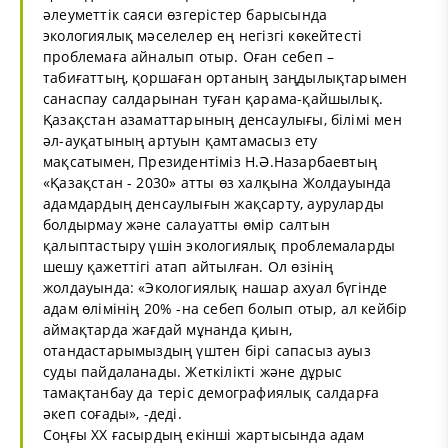
әлеуметтік саяси өзгерістер барысында
экологиялық мәселелер ең негізгі көкейтесті
проблемаға айналып отыр. Оған себеп –
табиғаттың, қоршаған ортаның заңдылықтарымен
санаспау салдарынан туған қарама-қайшылық.
Қазақстан азаматтарының денсаулығы, білімі мен
әл-ауқатының артуын қамтамасыз ету
мақсатымен, Президентіміз Н.Ә.Назарбаевтың
«Қазақстан - 2030» атты өз халқына Жолдауында
адамдардың денсаулығын жақсарту, ауруларды
болдырмау және салауатты өмір салтын
қалыптастыру үшін экологиялық проблемаларды
шешу қажеттігі атап айтылған. Ол өзінің
жолдауында: «Экологиялық нашар ахуал бүгінде
адам өлімінің 20% -на себеп болып отыр, ал кейбір
аймақтарда жағдай мұнанда қиын,
отандастарымыздың үштен бірі сапасыз ауыз
суды пайдаланады. Жеткілікті және дұрыс
тамақтанбау да теріс демографиялық салдарға
әкеп соғады», -деді.
Соңғы ХХ ғасырдың екінші жартысында адам