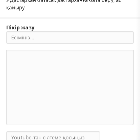
қайыру
Пікір жазу