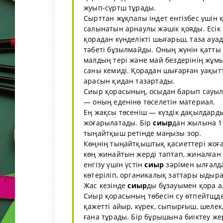
жуып-сүртш тұрады.
Сырттан жұқпалы індет енгізбес үшін
салынатын арнаулы жәшік қояды. Есік 
қорадан күнделікті шығарьш, таза ауад
тәбеті бұзылмайды. Оның жүнін қатты
малдың тері және май бездерінің жұмы
саны кемиді. Қорадан шығарған уақы
арасын қидан тазартады.
Сиыр қорасының, осыдан барып сауыла
— оның еденінө төселетін материал.
Ең жақсы төсеніш — күздік дақылдард
жоғарылатады. Бір
сиыр
дан жылына 1
тыңайтқыш ретінде маңызы зор.
Көңнің тыңайтқыштық қасиеттері жоғар
көң жинайтын жерді таптап, жиналған
енгізу үшін үстін
сиыр
зәрімен ылғалд
көтеріліп, органикалық заттары ыдыр
Жас кезінде
сиыр
ды бұзауымен қора а
Сиыр қорасының төбесін су өтпейтщде
қажетті айыр, күрек, сыпырғыш, шеле
ғана тұрады. Бір бұрышына биіктеу же