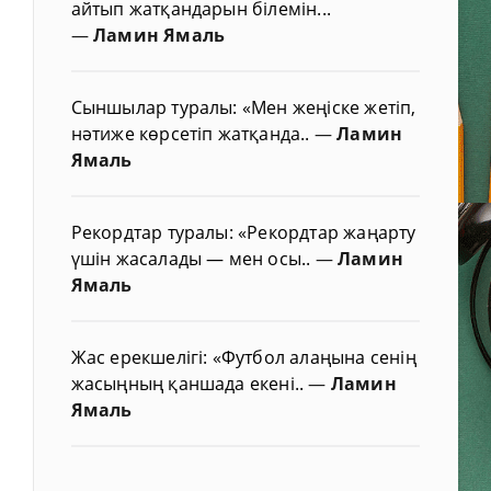
айтып жатқандарын білемін...
—
Ламин Ямаль
Сыншылар туралы: «Мен жеңіске жетіп,
нәтиже көрсетіп жатқанда..
—
Ламин
Ямаль
Рекордтар туралы: «Рекордтар жаңарту
үшін жасалады — мен осы..
—
Ламин
Ямаль
Жас ерекшелігі: «Футбол алаңына сенің
жасыңның қаншада екені..
—
Ламин
Ямаль