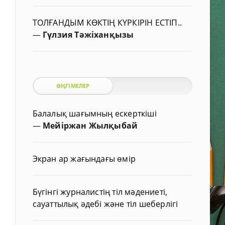
ТОЛҒАНДЫМ КӨКТІҢ КҮРКІРІН ЕСТІП..
—
Гүлзия Тәжіханқызы
ӘҢГІМЕЛЕР
Балалық шағымның ескерткіші
—
Мейіржан Жылқыбай
Экран ар жағындағы өмір
Бүгінгі журналистің тіл мәдениеті,
сауаттылық әдебі және тіл шеберлігі