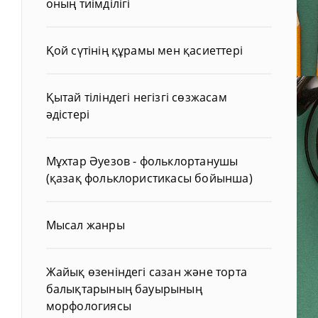
оның тиімділігі
Қой сүтінің құрамы мен қасиеттері
Қытай тіліндегі негізгі сөзжасам
әдістері
Мұхтар Әуезов - фольклортанушы
(қазақ фольклористикасы бойынша)
Мысал жанры
Жайық өзеніндегі сазан және торта
балықтарының бауырының
морфологиясы