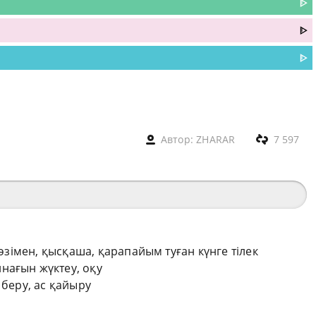
ᐈ
ᐈ
ᐈ
Автор:
ZHARAR
7 597
сөзімен, қысқаша, қарапайым туған күнге тілек
нағын жүктеу, оқу
 беру, ас қайыру