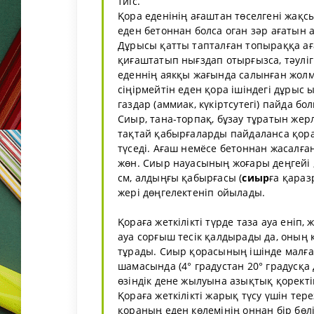
тиіс.
Қора еденінің ағаштан төселгені жақсы
еден бетоннан болса оган зәр ағатын 
Дұрысы қатты тапталған топыраққа а
қиғаштатып нығздап отырғызса, тәулі
еденнің аякқы жағында салынған жолм
сіңірмейтін еден қора ішіндегі дұрыс
газдар (аммиак, күкіртсутегі) пайда бо
Сиыр, тана-торпақ, бұзау тұратын же
тақтай қабырғаларды пайдаланса қора
түседі. Ағаш немёсе бетоннан жасалға
жөн. Сиыр науасының жоғары деңгейі ,
см, алдыңғы қабырғасы (
сиыр
ға қара
жері дөңгелектеніп ойылады.
Қораға жеткілікті түрде таза ауа еніп, 
ауа сорғыш тесік қалдырады да, оны
тұрады. Сиыр қорасының ішінде малғ
шамасында (4° градустан 20° градусқа
өзіндік дене жылуына азықтық қоректі
Қораға жеткілікті жарық түсу үшін тере
қораның еден көлемінің оннан бір бөліг