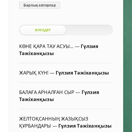
Барлық авторлар
ӨЛЕҢДЕР
КӨНЕ ҚАРА ТАУ АСУЫ...
—
Гүлзия
Тәжіханқызы
ЖАРЫҚ КҮН!
—
Гүлзия Тәжіханқызы
БАЛАҒА АРНАЛҒАН СЫР
—
Гүлзия
Тәжіханқызы
ЖЕЛТОҚСАННЫҢ ЖАЗЫҚСЫЗ
ҚҰРБАНДАРЫ
—
Гүлзия Тәжіханқызы