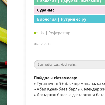
Биология | Дәрумен (Витамин)
Сұраныс
Биология | Нутрия өсіру
kz
|
Рефераттар
06.12.2012
Пайдалы сілтемелер:
»
Туған күнге 99 тілектер жинағы: өз 
»
Абай Құнанбаев барлық өлеңдер жи
»
Дастархан батасы: дастарханға бата