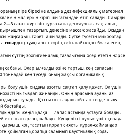
 қораның кіре біресіне алдына дезинфекциялық материал
көлемін мал еркін кіріп-шығатындай етіп салады. Сиырды
а 2—3 сағат жүргізіп тұрса ғана денсаулығы сақтальш,
 қырғышпен тазартып, денесіне массаж жасайды. Осыдан
сы жаңсарьш, тәбеті ашылады. Сүтке түсетін микробтар
тта
сиыр
дың тұяқтарын көріп, өсіп-майысқан болса егеп,
тын сүттің зоогигиеналық тазалығына әсер ететін нәрсе
ың сабаны. Олар ылғалды өзіне тартьш, көң сапасын
0 тоннадай көң түседі, оның жақсы органикалық
ы болу үшін ондағы азотты сақтап қалу қажет. Ол үшін
 нәжісті нығыздап жинайды. Оның арасына ауаны аз
андырып тұрады. Қатты нығыздалынбаған көңде жылу
ай бастайды.
лдындағы жеңіл қалқа — лапас астында ұстауға болады.
й етіп шатырлап, жабады. Күнделікті жұмыс үшін қорада
к, қырғыш, көң таситын қорап сияқты құрал-саймандар
рге қойылған қорапқа салынып каустикалық сода,