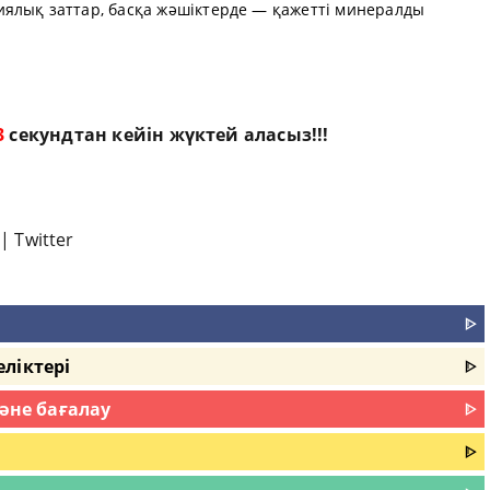
ялық заттар, басқа жәшіктерде — қажетті минералды
2
секундтан кейін жүктей аласыз!!!
|
Twitter
ᐈ
ліктері
ᐈ
және бағалау
ᐈ
ᐈ