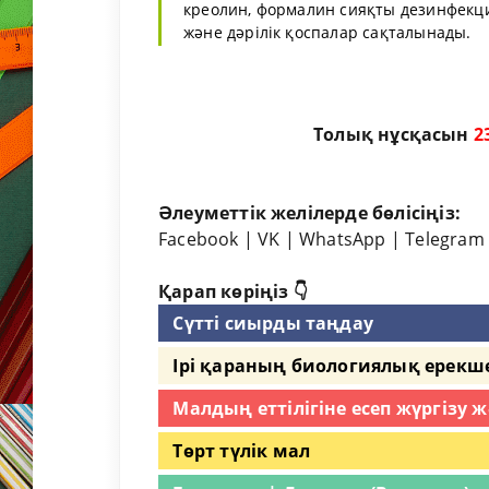
креолин, формалин сияқты дезинфекци
және дәрілік қоспалар сақталынады.
Толық нұсқасын
2
Әлеуметтік желілерде бөлісіңіз:
Facebook
|
VK
|
WhatsApp
|
Telegram
Қарап көріңіз 👇
Сүтті сиырды таңдау
Ірі қараның биологиялық ерекше
Малдың еттілігіне есеп жүргізу 
Төрт түлік мал