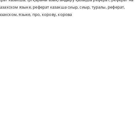
казахском языке
,
реферат казакша сиыр
,
сиыр
,
туралы
,
реферат
,
азахском
,
языке
,
про
,
корову
,
корова