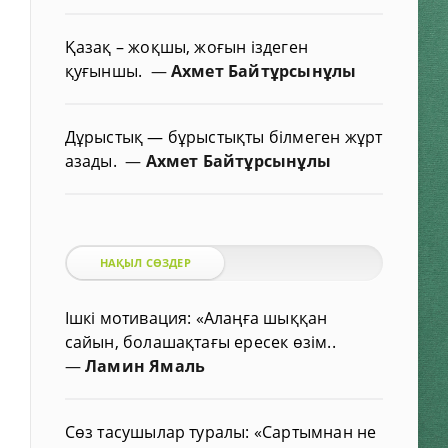
Қазақ – жоқшы, жоғын іздеген
қуғыншы.
—
Ахмет Байтұрсынұлы
Дұрыстық — бұрыстықты білмеген жұрт
азады.
—
Ахмет Байтұрсынұлы
НАҚЫЛ СӨЗДЕР
Ішкі мотивация: «Алаңға шыққан
сайын, болашақтағы ересек өзім..
—
Ламин Ямаль
Сөз тасушылар туралы: «Сартымнан не