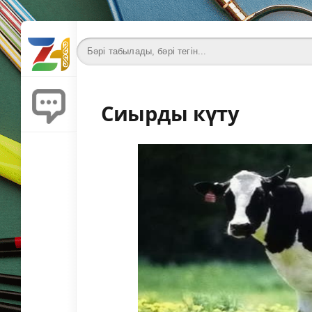
Сиырды күту