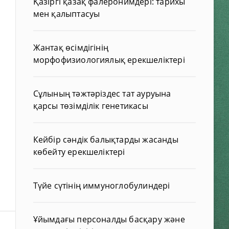
Қазіргі қазақ фалеронимдері: тарихы
мен қалыптасуы
Жантақ өсімдігінің
морфофизиологиялық ерекшеліктері
Сұлының тәжтәріздес тат ауруына
қарсы төзімділік генетикасы
Кейбір сәндік балықтарды жасанды
көбейту ерекшеліктері
Түйе сүтінің иммуноглобулиндері
Ұйымдағы персоналды басқару және