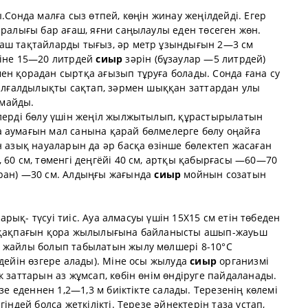
.Сонда малға сыз өтпей, көңін жинау жеңілдейді. Егер
аралығы бар ағаш, яғни саңылаулы еден төсеген жөн.
ғаш тақтайларды тығыз, әр метр ұзындығын 2—3 см
гіне 15—20 литрдей
сиыр
зәрін (бұзаулар —5 литрдей)
ен қорадан сыртқа ағызып тұруға болады. Сонда ғана су
 ылғалдылықты сақтап, зәрмен шыққан заттардан улы
лмайды.
рлерді бөлу үшін жеңіл жылжытылып, құрастырылатын
 аумағын мал санына қарай бөлмелерге бөлу оңайға
н азық науаларын да әр басқа өзінше бөлектеп жасаған
 60 см, төменгі деңгёйі 40 см, артқы қабырғасы —60—70
зран) —30 см. Алдыңғы жағында
сиыр
мойнын созатын
жарық- түсуі тиіс. Ауа алмасуы үшін 15X15 см етін төбеден
ң қақпағын қора жылылығына байланысты ашып-жауьш
а жайлы болып табылатын жылу мөлшері 8-10°С
 дейін өзгере алады). Міне осы жылуда
сиыр
организмі
к заттарын аз жұмсап, көбін өнім өндіруге пайдаланады.
зе еденнен 1,2—1,3 м биіктікте салады. Терезенің көлемі
індей болса жеткілікті. Терезе әйнектерін таза ұстап,