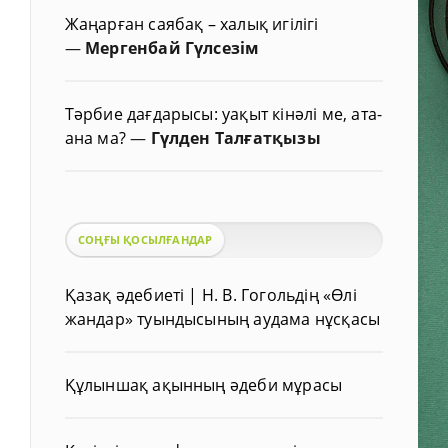
Жаңарған саябақ – халық игілігі
—
Мергенбай Гүлсезім
Тәрбие дағдарысы: уақыт кінәлі ме, ата-
ана ма?
—
Гүлден Талғатқызы
СОҢҒЫ ҚОСЫЛҒАНДАР
Қазақ әдебиеті | Н. В. Гогольдің «Өлі
жандар» туындысының аудама нұсқасы
Құлыншақ ақынның әдеби мұрасы