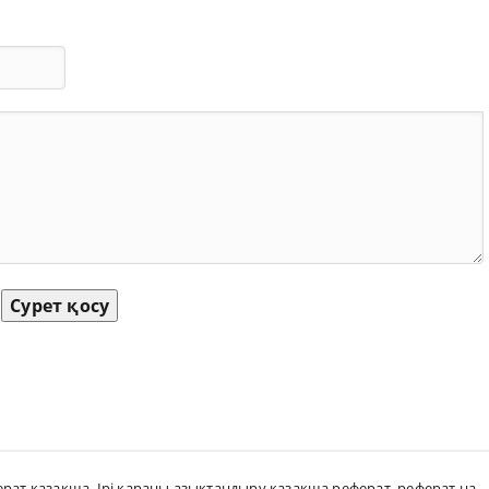
Сурет қосу
ерат казакша
,
Ірі қараны азықтандыру қазақша реферат
,
реферат на