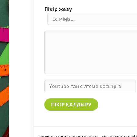
Пікір жазу
ПІКІР ҚАЛДЫРУ
Ілмектер:
сиыр туралы реферат
,
сиыр туралы реф