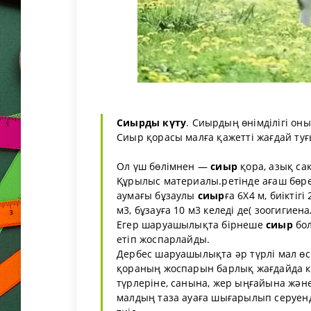
Сиырды күту
. Сиырдың өнімділігі о
Сиыр қорасы малға қажетті жағдай ту
Ол үш бөлімнен —
сиыр
қора, азық са
Құрылыс материалы.ретінде ағаш бөре
аумағы бұзаулы
сиыр
ға 6X4 м, биікті
м3, бұзауға 10 м3 келеді де( зоогигие
Егер шаруашылықта бірнеше
сиыр
бол
етіп жоспарлайды.
Дербес шаруашылықта әр түрлі мал өс
қораның жоспарын барлық жағдайда ке
түрлеріне, санына, жер ыңғайына жәнө
малдың таза ауаға шығарылып серуенд