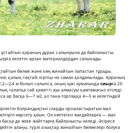
ны ұстайтын қораның дұрыс салынуына да байланысты.
ғызуға келетін арзан материалдардан салынады.
қтайтын бөлме және көң жинайтын лапастан тұрады.
не, қалың тақтай, кірпіш не саман қолданылады. Қораның
гі 2,2—2,4 м болып салынса, оның ішкі аумағында
сиыр
ға 20
налық талапқа сай қажетті ауа алмасуы қамтамасыз етіледі.
са әр басқа 6—7 м2, ал тана-торпаққа 4—5 м келетіндей
ірілетін болрандықтан сларды орналастыратын мал
лтіріп көрсету қиын. Ол көптеген жағдайларға — мал
 басқа да жеке жайттарға байланысты келеді. Әсіресе
ейтін алаңы, түрлі азықтар жинайтын бөлмелері болуға