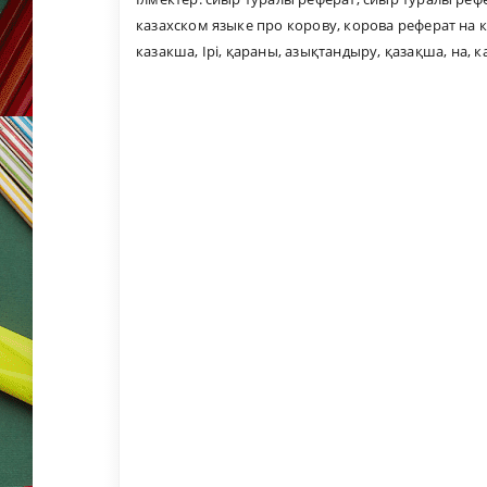
казахском языке про корову
,
корова реферат на 
казакша
,
Ірі
,
қараны
,
азықтандыру
,
қазақша
,
на
,
к