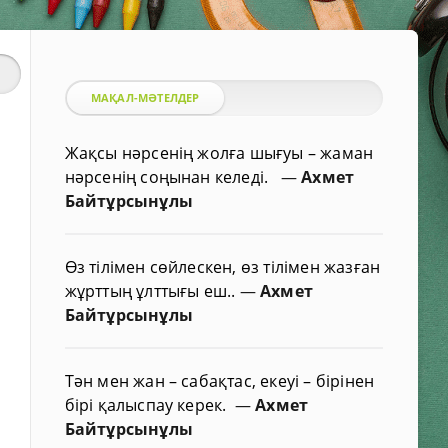
МАҚАЛ-МӘТЕЛДЕР
Жақсы нәрсенің жолға шығуы – жаман
нәрсенің соңынан келеді.
—
Ахмет
Байтұрсынұлы
Өз тілімен сөйлескен, өз тілімен жазған
жұрттың ұлттығы еш..
—
Ахмет
Байтұрсынұлы
Тән мен жан – сабақтас, екеуі – бірінен
бірі қалыспау керек.
—
Ахмет
Байтұрсынұлы