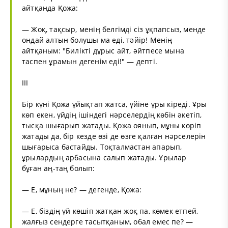
айтқанда Қожа:
— Жоқ, тақсыр, менің белгімді сіз ұқпапсыз, менде
ондай алтын болушы ма еді, тәйір! Менің
айтқаным: "Билікті дұрыс айт, әйтпесе мына
таспен ұрамын дегенім еді!" — депті.
III
Бір күні Қожа ұйықтап жатса, үйіне ұры кіреді. Ұры
көп екен, үйдің ішіндегі нәрселердің көбін әкетіп,
тысқа шығарып жатады. Қожа оянып, мұны көріп
жатады да, бір кезде өзі де өзге қалған нәрселерін
шығарыса бастайды. Тоқталмастан апарып,
ұрылардың арбасына салып жатады. Ұрылар
бұған аң-таң болып:
— Е, мұның не? — дегенде, Қожа:
— Е, біздің үй көшіп жатқан жоқ па, көмек етпей,
жалғыз сендерге тасытқаным, обал емес пе? —