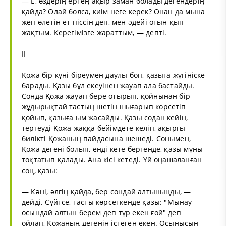
— Е, өздерің ертең ақыр заман болады дегендерің
қайда? Олай болса, киім неге керек? Онан да мына
жеп өлетін ет піссін деп, мен әдейі отын қып
жақтым. Керегімізге жараттым, — депті.
ІІ
Қожа бір күні біреумен даулы боп, қазыға жүгініске
барады. Қазы бұл екеуінен жауап ала бастайды.
Сонда Қожа жауап бере отырып, қойнынан бір
жұдырықтай тастың шетін шығарып көрсетіп
қойып, қазыға ым жасайды. Қазы содан кейін,
тергеуді Қожа жаққа бейімдете келіп, ақырғы
билікті Қожаның пайдасына шешеді. Сонымен,
Қожа дегені болып, енді кете бергенде, қазы мұны
тоқтатып қалады. Ана кісі кетеді. Үй оңашаланған
соң, қазы:
— Кәні, әлгің қайда, бер сондай алтыныңды, —
дейді. Сүйтсе, тасты көрсеткенде қазы: "Мынау
осындай алтын берем деп түр екен ғой" деп
ойлап, Қожаның дегенін істеген екен. Осынысын