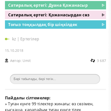
Сатиралық ертегі: Дуана Қожанасыр
ᐈ
Сатиралық ертегі: Қожанасырдан сөз
ᐈ
Тоғыз тоңқылдақ бір шіңкілдек
ᐈ
kz
|
Ертегілер
15.10.2018
Автор:
Umit
3 687
Пайдалы сілтемелер:
»
Туған күнге 99 тілектер жинағы: өз сөзімен,
қысқаша, қарапайым туған күнге тілек