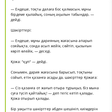
— Ендеше, тоқты далаға бос қалмасын, мұны
бірдеме қылайық, соның ақылын табындар, —
дейді.
Шәкірттері:
— Ендеше, мұны дарияның жағасына апарып
сояйықта, сонда асып жейік, сөйтіп, қызығын
көріп өлейік, — деседі.
Қожа: "құп" — дейді.
Сонымен, дария жағасына барысып, тоқтыны
сойып, етін қазанға асады да, шәкірттер Қожаға:
— Сіз қазанға от жағып отыра тұрыңыз, біз мына
суға түсіп қайтайық! — деп тегіс кетіп қалады.
Қожа отырып қалады.
Бір уақытта шәкірттер әбден шешініп, киімдерін