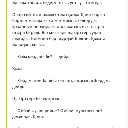
жағада тастап, өздері тегіс суға түсіп кетеді.
Олар сөйтіп, шомылып жатқанда Қожа барып,
бәрінің жағадағы киімін жиып әкеледі де,
қазанның астындағы отқа жағып, етті пісіріп
отыра береді. Бір мезгілде шәкірттер судан
шығады. Киімнен бәрі жұрдай болған. Қожаға
жалаңаш келісіл:
— Киім көрдіңіз бе? — дейді.
Қожа:
— Көрдім, мен бәрін әкеп, отқа жағып жібердім, —
дейді.
Шәкірттері безек қағып:
— Ойбай-ау, не дейсіз? Ойбай, мұныңыз не? —
дескенде, Қожа: