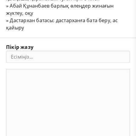
»
Абай Құнанбаев барлық өлеңдер жинағын
жүктеу, оқу
»
Дастархан батасы: дастарханға бата беру, ас
қайыру
Пікір жазу