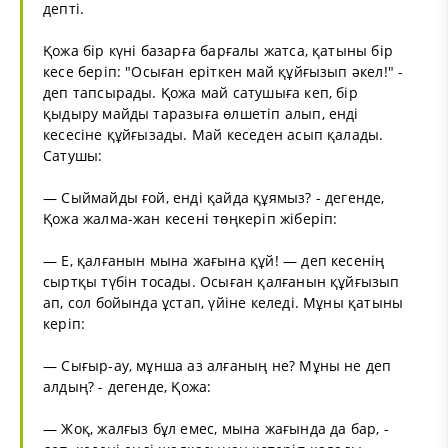
депті.
Қожа бір күні базарға барғалы жатса, қатыны бір
кесе беріп: "Осыған еріткен май құйғызып әкел!" -
деп тапсырады. Қожа май сатушыға кеп, бір
қыдыру майды таразыға өлшетіп алып, енді
кесесіне құйғызады. Май кеседен асып қалады.
Сатушы:
— Сыймайды ғой, енді қайда құямыз? - дегенде,
Қожа жалма-жан кесені төңкеріп жіберіп:
— Е, қалғанын мына жағына құй! — деп кесенің
сыртқы түбін тосады. Осыған қалғанын құйғызып
ап, сол бойында ұстап, үйіне келеді. Мұны қатыны
керіп:
— Сығыр-ау, мұнша аз алғаның не? Мұны не деп
алдың? - дегенде, Қожа:
— Жоқ, жалғыз бұл емес, мына жағында да бар, -