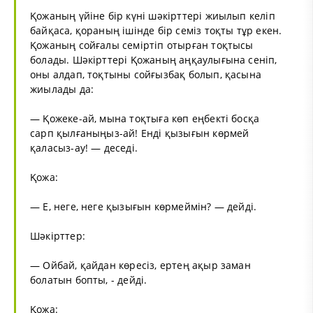
Қожаның үйіне бір күні шәкірттері жиылып келіп
байқаса, қораның ішінде бір семіз тоқты тұр екен.
Қожаның сойғалы семіртіп отырған тоқтысы
болады. Шәкірттері Қожаның аңқаулығына сеніп,
оны алдап, тоқтыны сойғызбақ болып, қасына
жиылады да:
— Қожеке-ай, мына тоқтыға көп еңбекті босқа
сарп қылғаныңыз-ай! Енді қызығын көрмей
қаласыз-ау! — деседі.
Қожа:
— Е, неге, неге қызығын көрмеймін? — дейді.
Шәкірттер:
— Ойбай, қайдан көресіз, ертең ақыр заман
болатын бопты, - дейді.
Қожа: