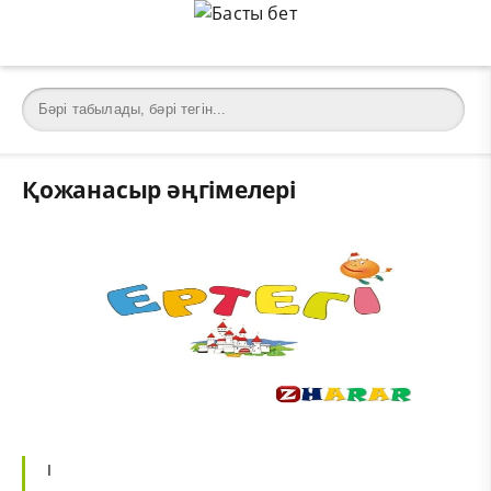
Қожанасыр әңгімелері
I