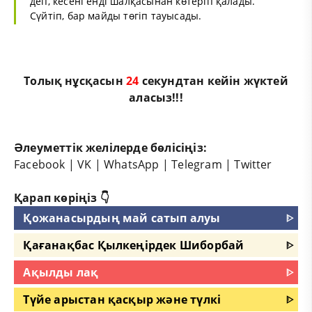
деп, кесені енді шалқасынан көтеріп қалады.
Сүйтіп, бар майды төгіп тауысады.
Толық нұсқасын
23
секундтан кейін жүктей
аласыз!!!
Әлеуметтік желілерде бөлісіңіз:
Facebook
|
VK
|
WhatsApp
|
Telegram
|
Twitter
Қарап көріңіз 👇
Қожанасырдың май сатып алуы
ᐈ
Қағанақбас Қылкеңірдек Шиборбай
ᐈ
Ақылды лақ
ᐈ
Түйе арыстан қасқыр және түлкі
ᐈ