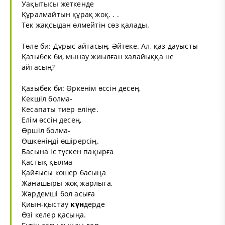
Уақытысы жеткенде
Құралмайтын құрақ жоқ. . .
Тек жақсыдан өлмейтін сөз қалады.
Төле би: Дұрыс айтасың, Әйтеке. Ал, қаз дауысты
Қазыбек би, мынау жиылған халайыққа не
айтасың?
Қазыбек би: Өркенім өссін десең,
Кекшіл болма-
Кесапаты тиер еліңе.
Елім өссін десең,
Өршіл болма-
Өшкеніңді өшірерсің.
Басына іс түскен пақырға
Қастық қылма-
Қайғысы көшер басыңа
Жанашыры жоқ жарлыға,
Жәрдемші бол асыға
Қиын-қыстау
күн
дерде
Өзі келер қасыңа.