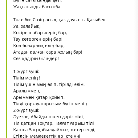
Бүгін сағы сынды деп,
Жақыныңды басынба.
Төле би: Сөзің асыл, қаз дауысты Қазыбек!
Уа, халайық!
Көсіре шабар жерің бар,
Тау көтерген ерің бар!
Қол боларлық елің бар,
Атадан қалған сара жолың бар!
Сөз қадірін біліңдер!
1-жүргізуші:
Тілім менің !
Тілім үшін мың өліп, тірілді елім,
Аралыммен,
Арыммен қатар қойып,
Тілді қорғау-парызым бүгін менің.
2-жүргізуші:
Әуезов, Абайды өткен дәріс
тіл
і,
Тіл қатқан Тоқтар, Талғат ғарыш
тіл
і
Қанша Заң қабылдаймыз, жетер енді,
Е
тіл
сін мемлекеттік әр істе үні!