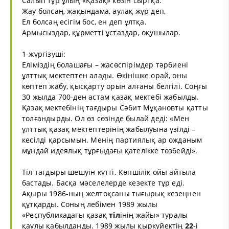
Салып тұр ұлың «Қазақ» көзін сыртқа.
Жау болсаң, жақындама, аулақ жүр деп,
Ел болсаң есігім бос, ен деп ұлтқа.
Армысыздар, құрметті ұстаздар, оқушылар.
1-жүргізуші:
Еліміздің болашағы – жасөспірімдер тәрбиені
ұлттық мектептен алады. Өкінішке орай, оны
көптеп жабу, қысқарту орын алғаны белгілі. Соңғы
30 жылда 700-ден астам қазақ мектебі жабылды.
Қазақ мектебінің тағдыры Сәбит Мұқановты қатты
толғандырды. Ол өз сөзінде былай деді: «Мен
ұлттық қазақ мектептерінің жабылуына үзілді –
кесілді қарсымын. Менің партиялық ар ожданым
мұндай идеялық тұрғыдағы қателікке төзбейді».
Тіл тағдыры шешуін күтті. Көпшілік ойы айтыла
бастады. Басқа мәселелерде кезекте тұр еді.
Ақыры 1986-ның желтоқсаны тығырық кезеңнен
құтқарды. Соның лебімен 1989 жылы
«Республикадағы қазақ
тіл
інің жайы» туралы
қаулы қабылданды. 1989 жылы қыркүйектің
22
-і