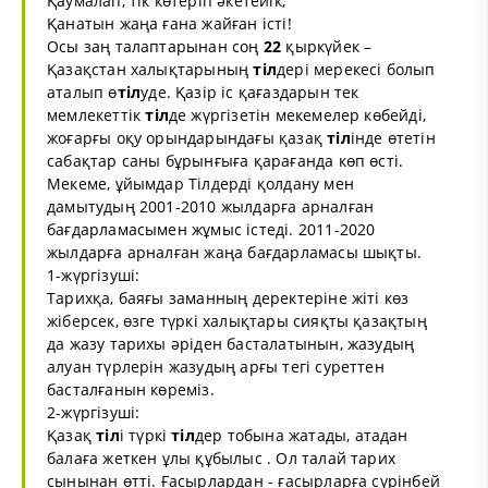
Қаумалап, тік көтеріп әкетейік,
Қанатын жаңа ғана жайған істі!
Осы заң талаптарынан соң
22
қыркүйек –
Қазақстан халықтарының
тіл
дері мерекесі болып
аталып ө
тіл
уде. Қазір іс қағаздарын тек
мемлекеттік
тіл
де жүргізетін мекемелер көбейді,
жоғарғы оқу орындарындағы қазақ
тіл
інде өтетін
сабақтар саны бұрынғыға қарағанда көп өсті.
Мекеме, ұйымдар Тілдерді қолдану мен
дамытудың 2001-2010 жылдарға арналған
бағдарламасымен жұмыс істеді. 2011-2020
жылдарға арналған жаңа бағдарламасы шықты.
1-жүргізуші:
Тарихқа, баяғы заманның деректеріне жіті көз
жіберсек, өзге түркі халықтары сияқты қазақтың
да жазу тарихы әріден басталатынын, жазудың
алуан түрлерін жазудың арғы тегі суреттен
басталғанын көреміз.
2-жүргізуші:
Қазақ
тіл
і түркі
тіл
дер тобына жатады, атадан
балаға жеткен ұлы құбылыс . Ол талай тарих
сынынан өтті. Ғасырлардан - ғасырларға сүрінбей