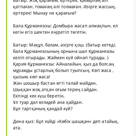
Батыр: Жоқ қарағым, ертерек, қабырғаң әлі
қатпаған, томағаң әлі толмаған. Әзірге жассың,
ертерек! Мынау не қарағым?
Бала Құрманғазы: Домбыра жасап алмақпын, ел
кегін егіз шектен еңіретіп төгетін.
Батыр: Мақұл, балам, әзірге қош. (батыр кетеді,
бала Құрманғазының орнына шал Құрманғазы
келіп отырады. Жәймен күй ойнап тұрады. )
Қария Құрманғазы: Айналайын, қыз да болсаң
мұрамды ұстарлық болып туыпсың. Көп жаса ,
қызым, көп жаса!
Жан шошыр бастан өтті талай майдан,
Шыққан жоқ атқан оғым терең сайдан.
Екпінді кек күш беретін,
Ұл туар дәл өзімдей ана қайдан.
Бұл тартқаның қандай күй?
Дина қыз: Бұл күйді «Көбік шашқан» деп атайық,
ата.