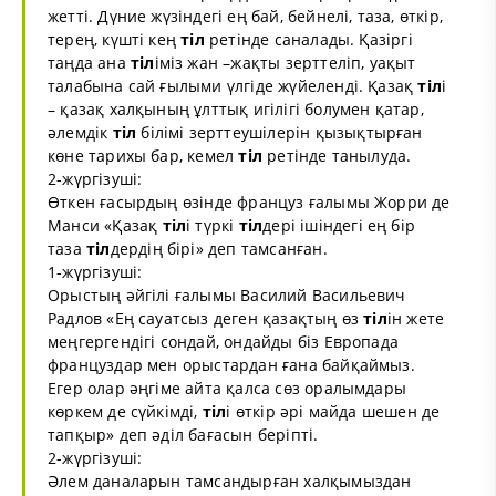
жетті. Дүние жүзіндегі ең бай, бейнелі, таза, өткір,
терең, күшті кең
тіл
ретінде саналады. Қазіргі
таңда ана
тіл
іміз жан –жақты зерттеліп, уақыт
талабына сай ғылыми үлгіде жүйеленді. Қазақ
тіл
і
– қазақ халқының ұлттық игілігі болумен қатар,
әлемдік
тіл
білімі зерттеушілерін қызықтырған
көне тарихы бар, кемел
тіл
ретінде танылуда.
2-жүргізуші:
Өткен ғасырдың өзінде француз ғалымы Жорри де
Манси «Қазақ
тіл
і түркі
тіл
дері ішіндегі ең бір
таза
тіл
дердің бірі» деп тамсанған.
1-жүргізуші:
Орыстың әйгілі ғалымы Василий Васильевич
Радлов «Ең сауатсыз деген қазақтың өз
тіл
ін жете
меңгергендігі сондай, ондайды біз Европада
француздар мен орыстардан ғана байқаймыз.
Егер олар әңгіме айта қалса сөз оралымдары
көркем де сүйкімді,
тіл
і өткір әрі майда шешен де
тапқыр» деп әділ бағасын беріпті.
2-жүргізуші:
Әлем даналарын тамсандырған халқымыздан