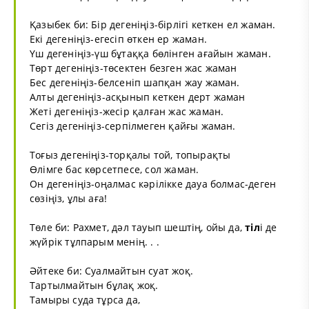
Қазыбек би: Бір дегеніңіз-бірлігі кеткен ел жаман.
Екі дегеніңіз-егесіп өткен ер жаман.
Үш дегеніңіз-үш бұтаққа бөлінген ағайын жаман.
Төрт дегеніңіз-төсектен безген жас жаман
Бес дегеніңіз-белсеніп шапқан жау жаман.
Алты дегеніңіз-асқынып кеткен дерт жаман
Жеті дегеніңіз-жесір қалған жас жаман.
Сегіз дегеніңіз-серпілмеген қайғы жаман.
Тоғыз дегеніңіз-торқалы той, топырақты
Өлімге бас көрсетпесе, сол жаман.
Он дегеніңіз-оңалмас кәрілікке дауа болмас-деген
сөзіңіз, ұлы аға!
Төле би: Рахмет, дәл тауып шештің, ойы да,
тіл
і де
жүйрік тұлпарым менің. . .
Әйтеке би: Суалмайтын суат жоқ.
Тартылмайтын бұлақ жоқ.
Тамыры суда тұрса да,