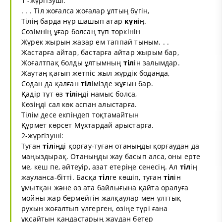
1 -жүргізуші:
. . . Тіл жоғалса жоғалар ұлтың бүгін,
Тілің барда нұр шашып атар
күн
ің.
Сөзімнің ұғар болсаң түп төркінін
Жүрек жырын жазар ем таппай тыным. . .
Жастарға айтар, бастарға айтар жырым бар,
Жоғалтпақ болды ұлтымның
тіл
ін залымдар.
Жаутаң қағып жетпіс жыл жүрдік боданда,
Содан да қалған
тіл
імізде жұғын бар.
Қадір тұт өз
тіл
іңді намыс болса,
Көзіңді сал көк аспан алыстарға.
Тілім десе екпіндеп тоқтамайтын
Құрмет көрсет Мұхтардай арыстарға.
2-жүргізуші:
Туған
тіл
іңді қорғау-туған отаныңды қорғаудан да
маңыздырақ. Отаныңды жау басып алса, оны ерте
ме, кеш пе, әйтеуір, азат етеріңе сенесің. Ал
тіл
ің
жауланса-бітті. Басқа
тіл
ге көшіп, туған
тіл
ін
ұмытқан және өз ата байлығына қайта оралуға
мойны жар бермейтін жалқаулар мен ұлттық
рухын жоғалтып үлгерген, өзіңе түрі ғана
ұқсайтын қандастарың жаудан бетер