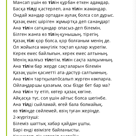
Мансап үшін өз
тіл
ін құрбан еткен адамдар,
Басқа
тіл
ді қастерлеп, ана
тіл
ін жамандар.
Ондай жандар ортадан аулақ болса сол дұрыс.
Қазақ емес шіріген жұмыртқа деп санаңдар!
Ана
тіл
ін сатқандар опасыз-деп білемін,
Білген жанға өз
тіл
ің-қунышың, тірегің.
Қазақ
тіл
і қор болса, қор болғаным менің де.
Ол жойылса мәңгілік тоқтап қалар жүрегім.
Керек емес байлығын, керек емес алтының,
Менің жалғыз
тіл
егім,
тіл
ін сақта халқымның.
Ана
тіл
ім бар жерде сақталарын білемін
Қазақ үшін қасиетті ата-дәстүр салтымның.
Ана
тіл
ін тартқылап0салып жүрген көкпарға.
Ойлаңдаршы қазағым, осы бізде бет бар ма?
Ана
тіл
ін ту етіп, көтер қазақ көгіне.
Айқасқа түс, сол үшін айтыс болса шегінбе.
Ана
тіл
ді сыйламай, өгей бала болмайық.
өз
тіл
іңде сөйлемей, өзің туған жеріңде.
2-жүргізуші:
Білеміз шаттық хабар қайдан ұшты,
Бәрі енді өзімізге байланысты.