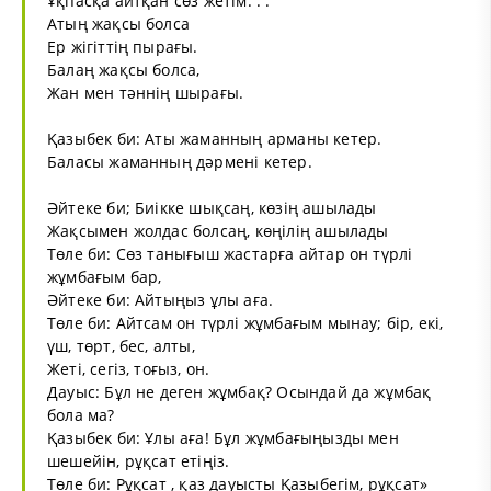
Ұқпасқа айтқан сөз жетім. . .
Атың жақсы болса
Ер жігіттің пырағы.
Балаң жақсы болса,
Жан мен тәннің шырағы.
Қазыбек би: Аты жаманның арманы кетер.
Баласы жаманның дәрмені кетер.
Әйтеке би; Биікке шықсаң, көзің ашылады
Жақсымен жолдас болсаң, көңілің ашылады
Төле би: Сөз танығыш жастарға айтар он түрлі
жұмбағым бар,
Әйтеке би: Айтыңыз ұлы аға.
Төле би: Айтсам он түрлі жұмбағым мынау; бір, екі,
үш, төрт, бес, алты,
Жеті, сегіз, тоғыз, он.
Дауыс: Бұл не деген жұмбақ? Осындай да жұмбақ
бола ма?
Қазыбек би: Ұлы аға! Бұл жұмбағыңызды мен
шешейін, рұқсат етіңіз.
Төле би: Рұқсат , қаз дауысты Қазыбегім, рұқсат»