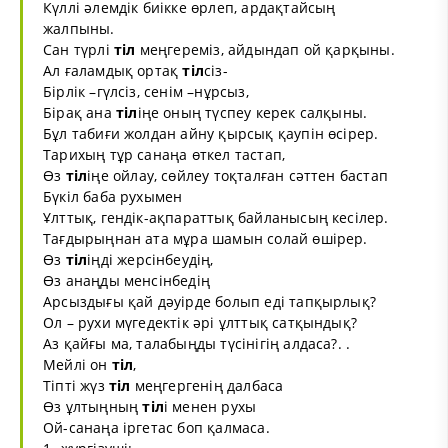
Күллі әлемдік биікке өрлеп, ардақтайсың
жалпыны.
Сан түрлі
тіл
меңгереміз, айдындап ой қарқыны.
Ал ғаламдық ортақ
тіл
сіз-
Бірлік –гүлсіз, сенім –нұрсыз,
Бірақ ана
тіл
іңе оның түспеу керек салқыны.
Бұл табиғи жолдан айну қырсық қаупін өсірер.
Тарихың тұр санаңа өткел тастап,
Өз
тіл
іңе ойлау, сөйлеу тоқталған сәттен бастап
Бүкіл баба рухымен
Ұлттық, гендік-ақпараттық байланысың кесілер.
Тағдырыңнан ата мұра шамын солай өшірер.
Өз
тіл
іңді жерсінбеудің,
Өз анаңды менсінбедің
Арсыздығы қай дәуірде болып еді тапқырлық?
Ол – рухи мүгедектік әрі ұлттық сатқындық?
Аз қайғы ма, талабыңды түсінігің алдаса?. .
Мейлі он
тіл
,
Тіпті жүз
тіл
меңгергенің далбаса
Өз ұлтыңның
тіл
і менен рухы
Ой-санаңа іргетас боп қалмаса.