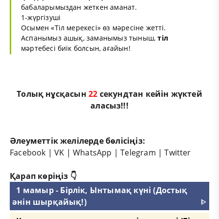
бабаларымыздан жеткен аманат.
1-жүргізуші
Осымен «Тіл мерекесі» өз мәресіне жетті.
Аспанымыз ашық, заманымыз тыныш,
тіл
мәртебесі биік болсын, ағайын!
Толық нұсқасын
21
секундтан кейін жүктей
аласыз!!!
Әлеуметтік желілерде бөлісіңіз:
Facebook
|
VK
|
WhatsApp
|
Telegram
|
Twitter
Қарап көріңіз 👇
1 мамыр - Бірлік, Ынтымақ күні (Достық
әнін шырқайық!)
ᐈ