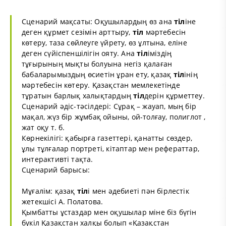
Сценарий мақсаты: Оқушылардың өз ана
тіл
іне
деген құрмет сезімін арттыру,
тіл
мәртебесін
көтеру, таза сөйлеуге үйрету, өз ұлтына, еліне
деген сүйіспеншілігін ояту. Ана
тіл
іміздің
тұғырының мықты болуына негіз қалаған
бабаларымыздың өсиетін ұран ету, қазақ
тіл
інің
мәртебесін көтеру. Қазақстан мемлекетінде
тұратын барлық халықтардың
тіл
дерін құрметтеу.
Сценарий әдіс-тәсілдері: Сұрақ – жауап, мың бір
мақал, жүз бір жұмбақ ойыны, ой-толғау, полиглот ,
жат оқу т. б.
Көрнекілігі: қабырға газеттері, қанатты сөздер,
ұлы тұлғалар портреті, кітаптар мен рефераттар,
интерактивті тақта.
Сценарий барысы:
Мұғалім: қазақ
тіл
і мен әдебиеті пән бірлестік
жетекшісі А. Полатова.
Қымбатты ұстаздар мен оқушылар міне біз бүгін
бүкіл Қазақстан халқы болып «Қазақстан