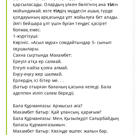
қарсыласады. Олардың үлкен бөлігінің ана
тіл
ін
мойындамай, өзге
тіл
дің мүддесін ашық түрде
қолдауының арқасында ұлт жойылуға бет алады.
Әлгі бейшара ұлт үшін бұған теңдес қасірет
болмақ емес.
1-жүргізуші:
Көрініс. «Асыл мұра» сомдайтындар 5- сынып
оқушылары.
Сахна сыртында Махамбет:
Ереуіл атқа ер салмай,
Егеулі найза қолға алмай,
Еңку-еңку жер шалмай,
Ерлердің ісі бітер ме. . .
(Батыр отырған баланың қасына келеді. Бала
әдеппен иіліп сәлем береді).
Бала Құрманғазы: Армысыз аға?
Махамбет батыр: Қай ұлансың, қарағым?
Бала Құрманғазы: Мен, Қызылқұрт Сағырбайдың
баласы Құрманғазымын.
Махамбет батыр: Көзіңде өшпес жалын бар,