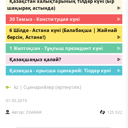
Қазақстан халықтарының тілдер күні (Бір
шаңырақ астында)
ᐈ
30 Тамыз - Конституция күні
ᐈ
6 Шілде - Астана күні (Балабақша | Жайнай
берсін, Астана!)
ᐈ
1 Желтоқсан - Тұңғыш президент күні
ᐈ
Қазақшаңыз қалай?
ᐈ
Қазақша - орысша сценарий: Тілдер күні
ᐈ
kz
|
Сценарийлер (ертеңгілік)
01.05.2019
Автор:
ZHARAR
125 922