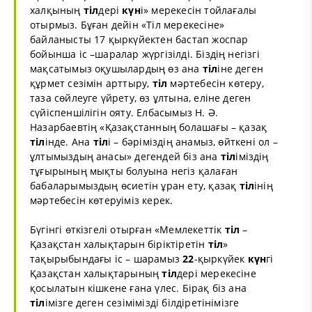
халқының
тіл
дері
күн
і» мерекесін тойлағалы
отырмыз. Бұған дейін «Тіл мерекесіне»
байланысты 17 қыркүйектен бастап жоспар
бойынша іс –шаралар жүргізілді. Біздің негізгі
мақсатымыз оқушылардың өз ана
тіл
іне деген
құрмет сезімін арттыру,
тіл
мәртебесін көтеру,
таза сөйлеуге үйрету, өз ұлтына, еліне деген
сүйіспеншілігін ояту. Елбасымыз Н. Ә.
Назарбаевтің «Қазақстанның болашағы – қазақ
тіл
інде. Ана
тіл
і – бәріміздің анамыз, өйткені ол –
ұлтымыздың анасы» дегендей біз ана
тіл
іміздің
тұғырының мықты болуына негіз қалаған
бабаларымыздың өсиетін ұран ету, қазақ
тіл
інің
мәртебесін көтеруіміз керек.
Бүгінгі өткізгелі отырған «Мемлекеттік
тіл
–
Қазақстан халықтарын біріктіретін
тіл
»
тақырыбындағы іс – шарамыз
22
-қыркүйек
күн
гі
Қазақстан халықтарының
тіл
дері мерекесіне
қосылатын кішкене ғана үлес. Бірақ біз ана
тіл
імізге деген сезімімізді білдіретінімізге