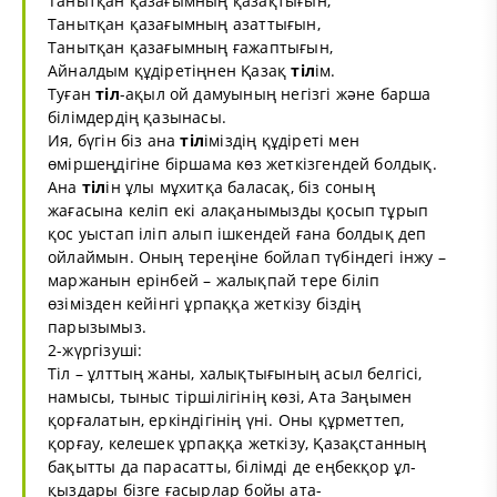
Танытқан қазағымның қазақтығын,
Танытқан қазағымның азаттығын,
Танытқан қазағымның ғажаптығын,
Айналдым құдіретіңнен Қазақ
тіл
ім.
Туған
тіл
-ақыл ой дамуының негізгі және барша
білімдердің қазынасы.
Ия, бүгін біз ана
тіл
іміздің құдіреті мен
өміршеңдігіне біршама көз жеткізгендей болдық.
Ана
тіл
ін ұлы мұхитқа баласақ, біз соның
жағасына келіп екі алақанымызды қосып тұрып
қос уыстап іліп алып ішкендей ғана болдық деп
ойлаймын. Оның тереңіне бойлап түбіндегі інжу –
маржанын ерінбей – жалықпай тере біліп
өзімізден кейінгі ұрпаққа жеткізу біздің
парызымыз.
2-жүргізуші:
Тіл – ұлттың жаны, халықтығының асыл белгісі,
намысы, тыныс тіршілігінің көзі, Ата Заңымен
қорғалатын, еркіндігінің үні. Оны құрметтеп,
қорғау, келешек ұрпаққа жеткізу, Қазақстанның
бақытты да парасатты, білімді де еңбекқор ұл-
қыздары бізге ғасырлар бойы ата-