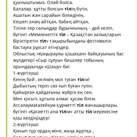
қуаныштымыз. Олай болса,
Балалар, құтты болсын
тіл
ің бүгін,
Ашатын жан сарайын білімдінің.
Кешегі анаң айтқан, бабаң айтқан,
Тіліне зер салыңдар бұрынғының, - дей келіп,
бүгінгі «Мемлекеттік
тіл
– Қазақстан халықтарын
біріктіретін
тіл
» тақырыбындағы фестивалін
бастауға рұхсат етіңіздер.
Облыстық «Қоңыраулы қошақан» байқауының бас
жүлдегері «Сыр сұлуы» бишілер тобының
орындауында «Шашу» биі.
1-жүргізуші:
Кенің бай , келімің мол туған
тіл
ім!
Дыбыстың теріп сөз ғып буған гүлін.
Қайырған қайдағыны жүйрік ең сен,
Мен қосып, құтыла алмас қусам білім.
Ассалаумағалейкум құрметті
тіл
жанашырлары,
бүгінгі «Қасиетті ана
тіл
ім» атты
тіл
мерекесіне
қош келдіңіздер!
2-жүргізуші:
Қонып тұр ордаң міне, жаңа жұртқа ,