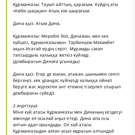
Құрманғазы: Тауып айттың, қарағым. Күйдің аты
«Көбік шашқан» Атың кім шырағым.
Дина қыз: Атым Дина,
Құрманғазы: Мерейлі бол, Динажан, мен кек
күйшісі, Құрманғазымын. Тәрбиешім-Махамбет
ақын-Исатай ердің серігі. Мұрамды саған
тапсырдым, халыққа жеткіз күйімді.
(домбырасын Динаға ұсынады)
Дина қыз: Егер де маған, атажан, шынымен сеніп
берсеңіз, кек ұрандас күйіңізді халыққа ойнап
беруге жас жүректен ант етемін( тізерлеп отырып
домбыраны сүйеді).
2-жүргізуші:
Міне күй атасы Құрманғазы мен Динаның кездесуі
жөнінде ел осылай аңыз етеді. Дина апа осы
антын адал орындады. Ол күй атасы
Құрманғазыдан алған асыл мұрасын алтындай