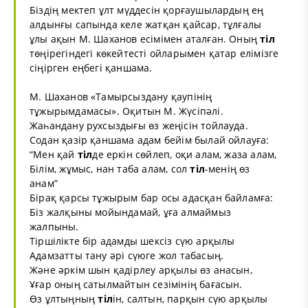
Біздің мектеп ұлт мүддесін қорғаушылардың ең
алдынғы сапында келе жатқан қайсар, тұлғалы
ұлы ақын М. Шаханов есімімен аталған. Оның
тіл
төңірегіндегі көкейтесті ойларымен қатар елімізге
сіңірген еңбегі қаншама.
М. Шаханов «Тамырсыздану қаупінің
тұжырымдамасы». Оқитын М. Жүсіпәлі.
Жаһандану рухсыздығы өз жеңісін тойлауда.
Содан қазір қаншама адам бейім былай ойлауға:
“Мен қай
тіл
де еркін сөйлеп, оқи алам, жаза алам,
Білім, жұмыс, нан таба алам, сол
тіл
-менің өз
анам”
Бірақ қарсы тұжырым бар осы адасқан байламға:
Біз жалқыны мойындамай, ұға алмаймыз
жалпыны.
Тіршілікте бір адамды шексіз сүю арқылы
Адамзатты тану әрі сүюге жол табасың.
Және әркім шын қадірлеу арқылы өз анасын,
Ұғар оның сатылмайтын сезімінің бағасын.
Өз ұлтыңның
тіл
ін, салтын, парқын сүю арқылы