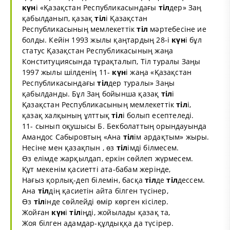
күн
і «Қазақстан Республикасындағы
тіл
дер» Заң
қабылданып, қазақ
тіл
і Қазақстан
Республикасының мемлекеттік
тіл
мәртебесіне ие
болды. Кейін 1993 жылы қаңтардың 28-і
күн
і бұл
статус Қазақстан Республикасының жаңа
Конституциясында тұрақталып, Тіл туралы Заңы
1997 жылы шілденің 11-
күн
і жаңа «Қазақстан
Республикасындағы
тіл
дер туралы» Заңы
қабылданды. Бұл Заң бойынша қазақ
тіл
і
Қазақстан Республикасының мемлекеттік
тіл
і,
қазақ халқының ұлттық
тіл
і болып есептеледі.
11- сынып оқушысы Б. Бекболаттың орындауында
Амандос Сабыровтың «Ана
тіл
ім ардақтым» жыры.
Несіне мен қазақпын , өз
тіл
імді білмесем.
Өз елімде жарқылдап, еркін сөйлеп жүрмесем.
Құт мекенім қасиетті ата-бабам жерінде,
Нағыз қорлық-деп білемін, басқа
тіл
де
тіл
дессем.
Ана
тіл
дің қасиетін айта білген түсінер,
Өз
тіл
інде сөйлейді өмір көрген кісілер.
Жойған
күн
і
тіл
іңді, жойылады қазақ та,
Жоя білген адамдар-құлдыққа да түсірер.