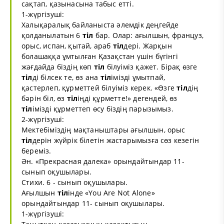
сақтап, қазынасына табыс етті.
1-жүргізуші:
Халықаралық байланыста әлемдік деңгейде
қолданылатын 6
тіл
бар. Олар: ағылшын, француз,
орыс, испан, қытай, араб
тіл
дері. Жарқын
болашаққа ұмтылған Қазақстан үшін бүгінгі
жағдайда біздің көп
тіл
білуіміз қажет. Бірақ өзге
тіл
ді білсек те, өз ана
тіл
імізді ұмытпай,
қастерлеп, құрметтей білуіміз керек. «Өзге
тіл
дің
бәрін біл, өз
тіл
іңді құрметте!» дегендей, өз
тіл
імізді құрметтеп өсу біздің парызымыз.
2-жүргізуші:
Мектебіміздің мақтаныштары ағылшын, орыс
тіл
дерін жүйрік білетін жастарымызға сөз кезегін
береміз.
Ән. «Прекрасная далека» орындайтындар 11-
сынып оқушылары.
Стихи. 6 - сынып оқушылары.
Ағылшын
тіл
інде «You Are Not Alone»
орындайтындар 11- сынып оқушылары.
1-жүргізуші: