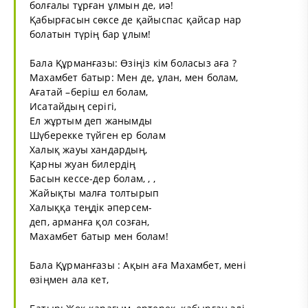
болғалы тұрған ұлмын де, иә!
Қабырғасын сөксе де қайыспас қайсар нар
болатын түрің бар ұлым!
Бала Құрманғазы: Өзіңіз кім боласыз аға ?
Махамбет батыр: Мен де, ұлан, мен болам,
Ағатай –беріш ел болам,
Исатайдың серігі,
Ел жұртым деп жанымды
Шүберекке түйген ер болам
Халық жауы хандардың,
Қарны жуан билердің
Басын кессе-дер болам, , ,
Жайықты малға толтырып
Халыққа теңдік әперсем-
деп, арманға қол созған,
Махамбет батыр мен болам!
Бала Құрманғазы : Ақын аға Махамбет, мені
өзіңмен ала кет,