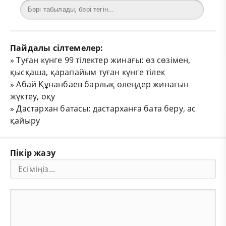
Пайдалы сілтемелер:
»
Туған күнге 99 тілектер жинағы: өз сөзімен,
қысқаша, қарапайым туған күнге тілек
»
Абай Құнанбаев барлық өлеңдер жинағын
жүктеу, оқу
»
Дастархан батасы: дастарханға бата беру, ас
қайыру
Пікір жазу