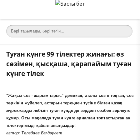
Туған күнге 99 тілектер жинағы: өз
сөзімен, қысқаша, қарапайым туған
күнге тілек
"Жақсы сөз - жарым ырыс" демекші, аталы сөзге тоқтап, сөз
төркінін жүйелеп, астарын тереңнен түсіне білген қазақ
жүрекжарды лебізін туған күнде де зерделі сөзбен зерлеуге
құмар. Осы мақалада туған күнге арналған топтастырған ақ
тілектерімізді қабыл алыңыздар!
автор:
Төлебаев Бағдәулет