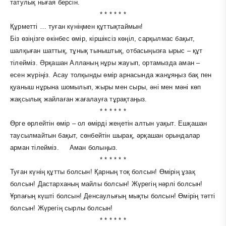
татулық нығая берсін.
* * * * * *
Құрметті … туған күніңмен құттықтаймын!
Біз өзіңізге өкінбес өмір, кіршіксіз көңіл, сарқылмас бақыт,
шалқыған шаттық, тұнық тыныштық, отбасыңызға ырыс – құт
тілейміз. Әрқашан Алланың нұры жауып, ортамызда аман –
есен жүріңіз. Асау толқынды өмір арнасында жанұяңыз бақ пен
қуаныш нұрына шомылып, жыры мен сыры, әні мен мәні көп
жақсылық жайлаған жағалауға тұрақтаңыз.
* * * * * *
Өрге өрлейтін өмір – ол өмірді жеңетін алтын уақыт. Ешқашан
таусылмайтын бақыт, сөнбейтін шырақ, әрқашан орындалар
арман тілейміз. Аман болыңыз.
* * * * * *
Туған күнің құтты болсын! Қарның тоқ болсын! Өмірің ұзақ
болсын! Дастарханың майлы болсын! Жүрегің нәрлі болсын!
Ұрпағың күшті болсын! Денсаулығың мықты болсын! Өмірің тәтті
болсын! Жүрегің сырлы болсын!
* * * * * *