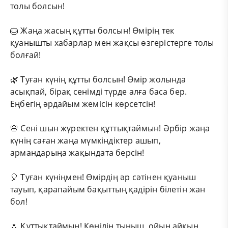
толы болсын!
🎂 Жаңа жасың құтты болсын! Өмірің тек
қуанышты хабарлар мен жақсы өзгерістерге толы
болғай!
🌿 Туған күнің құтты болсын! Өмір жолында
асықпай, бірақ сенімді түрде алға баса бер.
Еңбегің әрдайым жемісін көрсетсін!
🌸 Сені шын жүректен құттықтаймын! Әрбір жаңа
күнің саған жаңа мүмкіндіктер ашып,
армандарыңа жақындата берсін!
🎈 Туған күніңмен! Өмірдің әр сәтінен қуаныш
тауып, қарапайым бақыттың қадірін білетін жан
бол!
🌷 Құттықтаймын! Көңілің тыныш, ойың айқын