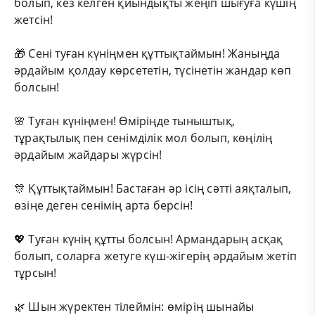
болып, кез келген қиындықты жеңіп шығуға күшің
жетсін!
🎁 Сені туған күніңмен құттықтаймын! Жаныңда
әрдайым қолдау көрсететін, түсінетін жандар көп
болсын!
🌸 Туған күніңмен! Өміріңде тыныштық,
тұрақтылық пен сенімділік мол болып, көңілің
әрдайым жайдары жүрсін!
🎊 Құттықтаймын! Бастаған әр ісің сәтті аяқталып,
өзіңе деген сенімің арта берсін!
💖 Туған күнің құтты болсын! Армандарың асқақ
болып, соларға жетуге күш-жігерің әрдайым жетіп
тұрсын!
🌿 Шын жүректен тілеймін: өмірің шынайы