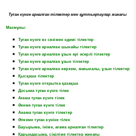
Туған күнге арналған тілектер мен
құттықтаулар
жинағы
Мазмұны:
Туған күнге өз сөзімен әдемі тілектер
Туған күнге арналған шынайы тілектер
Туған күнге арналған ұзын әрі әсерлі тілектер
Туған күнге арналған ұзын тілектер
Туған күнге арналған көркем, мағыналы, ұзын тілектер
Қысқаша тілектер
Туған күнге открытка қазақша
Досыма туған күнге тілек
Ағама туған күнге тілек
Әкеме туған күнге тілек
Анама туған күнге тілектер
Әпкеме туған күніне тілек
Бауырыма, ініме, ағама арналған тілектер
Қарындасыма, сіңіліме тілектер жинағы