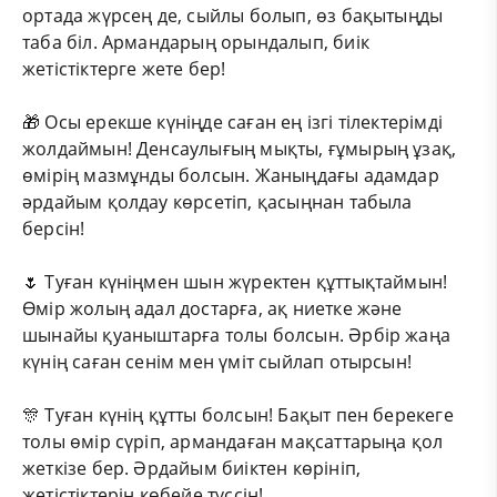
ортада жүрсең де, сыйлы болып, өз бақытыңды
таба біл. Армандарың орындалып, биік
жетістіктерге жете бер!
🎁 Осы ерекше күніңде саған ең ізгі тілектерімді
жолдаймын! Денсаулығың мықты, ғұмырың ұзақ,
өмірің мазмұнды болсын. Жаныңдағы адамдар
әрдайым қолдау көрсетіп, қасыңнан табыла
берсін!
🌷 Туған күніңмен шын жүректен құттықтаймын!
Өмір жолың адал достарға, ақ ниетке және
шынайы қуаныштарға толы болсын. Әрбір жаңа
күнің саған сенім мен үміт сыйлап отырсын!
🎊 Туған күнің құтты болсын! Бақыт пен берекеге
толы өмір сүріп, армандаған мақсаттарыңа қол
жеткізе бер. Әрдайым биіктен көрініп,
жетістіктерің көбейе түссін!