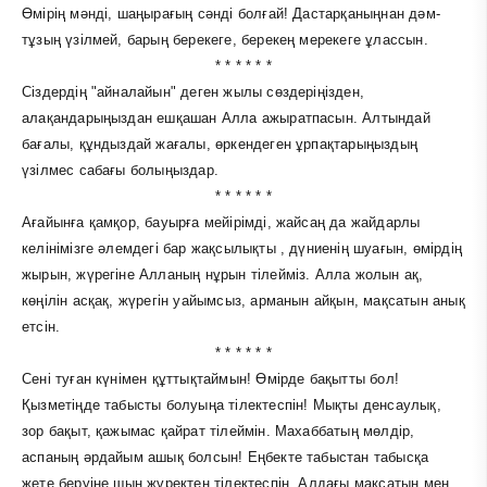
Өмірің мәнді, шаңырағың сәнді болғай! Дастарқаныңнан дәм-
тұзың үзілмей, барың берекеге, берекең мерекеге ұлассын.
* * * * * *
Сіздердің "айналайын" деген жылы сөздеріңізден,
алақандарыңыздан ешқашан Алла ажыратпасын. Алтындай
бағалы, құндыздай жағалы, өркендеген ұрпақтарыңыздың
үзілмес сабағы болыңыздар.
* * * * * *
Ағайынға қамқор, бауырға мейірімді, жайсаң да жайдарлы
келінімізге әлемдегі бар жақсылықты , дүниенің шуағын, өмірдің
жырын, жүрегіне Алланың нұрын тілейміз. Алла жолын ақ,
көңілін асқақ, жүрегін уайымсыз, арманын айқын, мақсатын анық
етсін.
* * * * * *
Сені туған күнімен құттықтаймын! Өмірде бақытты бол!
Қызметіңде табысты болуыңа тілектеспін! Мықты денсаулық,
зор бақыт, қажымас қайрат тілеймін. Махаббатың мөлдір,
аспаның әрдайым ашық болсын! Еңбекте табыстан табысқа
жете беруіңе шын жүректен тілектеспін. Алдағы мақсатың мен