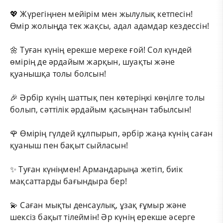
💖 Жүрегіңнен мейірім мен жылулық кетпесін!
Өмір жолыңда тек жақсы, адал адамдар кездессін!
🌼 Туған күнің ерекше мереке ғой! Сол күндей
өмірің де әрдайым жарқын, шуақты және
қуанышқа толы болсын!
🎉 Әрбір күнің шаттық пен көтеріңкі көңілге толы
болып, сәттілік әрдайым қасыңнан табылсын!
🌹 Өмірің гүлдей құлпырып, әрбір жаңа күнің саған
қуаныш пен бақыт сыйласын!
✨ Туған күніңмен! Армандарыңа жетіп, биік
мақсаттарды бағындыра бер!
💫 Саған мықты денсаулық, ұзақ ғұмыр және
шексіз бақыт тілеймін! Әр күнің ерекше әсерге