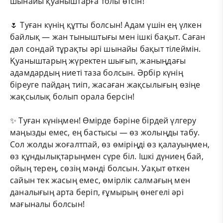
шынайы қуаныштарға толы өтсін!
🌷 Туған күнің құтты болсын! Адам үшін ең үлкен
байлық — жан тыныштығы мен ішкі бақыт. Саған
дәл сондай тұрақты әрі шынайы бақыт тілеймін.
Қуаныштарың жүректен шығып, жаныңдағы
адамдардың ниеті таза болсын. Әрбір күнің
біреуге пайдаң тиіп, жасаған жақсылығың өзіңе
жақсылық болып орала берсін!
✨ Туған күніңмен! Өмірде бәріне бірдей үлгеру
маңызды емес, ең бастысы — өз жолыңды табу.
Сол жолды жоғалтпай, өз өміріңді өз қалауыңмен,
өз құндылықтарыңмен сүре біл. Ішкі дүниең бай,
ойың терең, сөзің мәнді болсын. Уақыт өткен
сайын тек жасың емес, өмірлік салмағың мен
даналығың арта беріп, ғұмырың өнегелі әрі
мағыналы болсын!