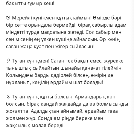
бақытты ғұмыр кеш!
🌸 Мерейлі күніңмен құттықтаймын! Өмірде бәрі
бір сәтте орындала бермейді, бірақ сабырлы адам
міндетті түрде мақсатына жетеді. Сол сабыр мен
сенім сенің ең үлкен күшіңе айналсын. Әр күнің
саған жаңа қуат пен жігер сыйласын!
🎈 Туған күніңмен! Саған тек бақыт емес, жүрекке
тыныштық сыйлайтын шынайы қанағат тілеймін.
Қолыңдағы барды қадірлей білсең, өмірің де
нұрланып, көңілің әрдайым шат болады!
🌷 Туған күнің құтты болсын! Армандарың көп
болсын, бірақ қандай жағдайда да өз болмысыңды
жоғалтпа. Адалдықтан айнымай, әрдайым таза
жолмен жүр. Сонда өміріңде береке мен
жақсылық молая береді!