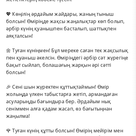
💖 Көңілің әрдайым жайдары, жаның тыныш
болсын! Өміріңде жақсы жаңалықтар көп болып,
әрбір күнің қуанышпен басталып, шаттықпен
аяқталсын!
🌼 Туған күніңмен! Бұл мереке саған тек жақсылық
пен қуаныш әкелсін. Өміріңдегі әрбір сәт жүрегіңе
бақыт сыйлап, болашағың жарқын әрі сәтті
болсын!
🎉 Сені шын жүректен құттықтаймын! Өмір
жолыңда үлкен табыстарға жетіп, армандаған
асуларыңды бағындыра бер. Әрдайым нық
сеніммен алға қадам жасап, өз бағытыңнан
жаңылма!
🌹 Туған күнің құтты болсын! Өмірің мейірім мен