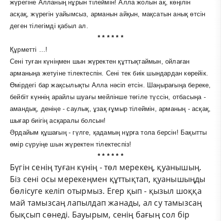
жүрегіне Алланың нұрын тілеймін! Алла жолын ақ, көңілін
асқақ, жүрегін уайымсыз, арманын айқын, мақсатын анық өтсін
деген тілегімді қабыл ал.
* * * * * *
Құрметті …!
Сені туған күніңмен шын жүректен құттықтаймын, ойлаған
арманыңа жетуіне тілектеспін. Сені тек биік шындардан көрейік.
Өмірдегі бар жақсылықты Алла нәсіп етсін. Шаңырағыңа береке,
бейбіт күннің арайлы шуағы мейлінше төгіле түссін, отбасыңа -
амандық, денiңе - саулық, ұзақ ғұмыр тiлеймiн, арманың - аcқақ,
шығар биігің aсқарaлы болсын!
Әрдайым құшағың - гүлге, қадамың нұрға тола берсін! Бақытты
өмір сүруіңе шын жүректен тiлектеспiз!
* * * * * *
Бүгін сенің туған күнің - төл мерекең, қуанышың.
Біз сені осы мерекеңмен құттықтап, қуанышыңды
бөлісуге келіп отырмыз. Егер қып - қызыл шоққа
май тамызсаң лапылдап жанады, ал су тамызсаң
бықсып сөнеді. Бауырым, сенің бағың сол бір