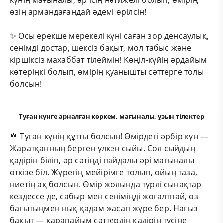
өзің армандағандай әдемі өрілсін!
✨ Осы ерекше мерекелі күні саған зор денсаулық,
сенімді достар, шексіз бақыт, мол табыс және
кіршіксіз махаббат тілеймін! Көңіл-күйің әрдайым
көтеріңкі болып, өмірің қуанышты сәттерге толы
болсын!
Туған күнге арналған көркем, мағыналы, ұзын тілектер
🎂 Туған күнің құтты болсын! Өмірдегі әрбір күн —
Жаратқанның берген үлкен сыйы. Сол сыйдың
қадірін біліп, әр сәтіңді пайдалы әрі мағыналы
өткізе біл. Жүрегің мейірімге толып, ойың таза,
ниетің ақ болсын. Өмір жолында түрлі сынақтар
кездессе де, сабыр мен сеніміңді жоғалтпай, өз
бағытыңмен нық қадам жасап жүре бер. Нағыз
бақыт — қарапайым сәттердің қадірін түсіне