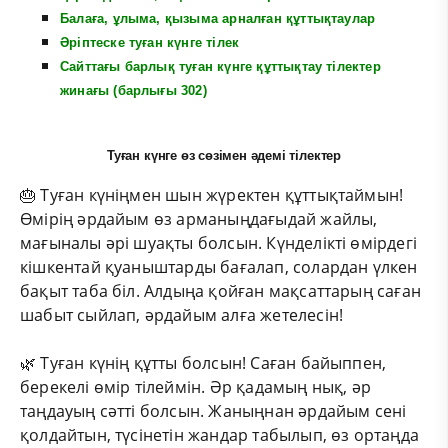
Балаға, ұлыма, қызыма арналған құттықтаулар
Әріптеске туған күнге тілек
Сайттағы барлық туған күнге құттықтау тілектер
жинағы (барлығы 302)
Туған күнге өз сөзімен әдемі тілектер
🎂 Туған күніңмен шын жүректен құттықтаймын!
Өмірің әрдайым өз арманыңдағыдай жайлы,
мағыналы әрі шуақты болсын. Күнделікті өмірдегі
кішкентай қуаныштарды бағалап, солардан үлкен
бақыт таба біл. Алдыңа қойған мақсаттарың саған
шабыт сыйлап, әрдайым алға жетелесін!
🌿 Туған күнің құтты болсын! Саған байыппен,
берекелі өмір тілеймін. Әр қадамың нық, әр
таңдауың сәтті болсын. Жаныңнан әрдайым сені
қолдайтын, түсінетін жандар табылып, өз ортаңда