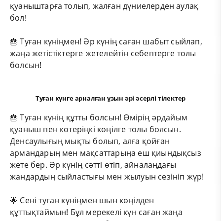
қуаныштарға толып, жалған дүниелерден аулақ
бол!
🎂 Туған күніңмен! Әр күнің саған шабыт сыйлап,
жаңа жетістіктерге жетелейтін себептерге толы
болсын!
Туған күнге арналған ұзын әрі әсерлі тілектер
🎂 Туған күнің құтты болсын! Өмірің әрдайым
қуаныш пен көтеріңкі көңілге толы болсын.
Денсаулығың мықты болып, алға қойған
армандарың мен мақсаттарыңа еш қиындықсыз
жете бер. Әр күнің сәтті өтіп, айналаңдағы
жандардың сыйластығы мен жылуын сезініп жүр!
🌟 Сені туған күніңмен шын көңілден
құттықтаймын! Бұл мерекелі күн саған жаңа