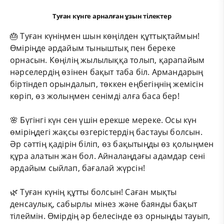
Туған күнге арналған ұзын тілектер
🎂 Туған күніңмен шын көңілден құттықтаймын!
Өміріңде әрдайым тыныштық пен береке
орнасын. Көңілің жылылыққа толып, қарапайым
нәрселердің өзінен бақыт таба біл. Армандарың
біртіндеп орындалып, төккен еңбегіңнің жемісін
көріп, өз жолыңмен сенімді алға баса бер!
🌸 Бүгінгі күн сен үшін ерекше мереке. Осы күн
өміріңдегі жақсы өзгерістердің бастауы болсын.
Әр сәттің қадірін біліп, өз бақытыңды өз қолыңмен
құра алатын жан бол. Айналаңдағы адамдар сені
әрдайым сыйлап, бағалай жүрсін!
🌿 Туған күнің құтты болсын! Саған мықты
денсаулық, сабырлы мінез және баянды бақыт
тілеймін. Өмірдің әр белесінде өз орныңды тауып,