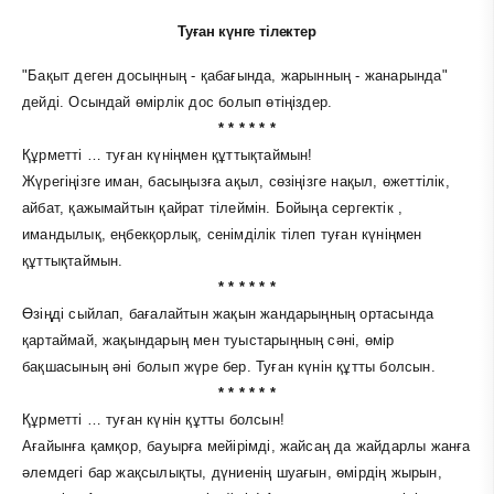
Туған күнге тілектер
"Бақыт деген досыңның - қабағында, жарынның - жанарында"
дейді. Осындай өмірлік дос болып өтіңіздер.
* * * * * *
Құрметті … туған күніңмен құттықтаймын!
Жүрегіңізге иман, басыңызға ақыл, сөзіңізге нақыл, өжеттілік,
айбат, қажымайтын қайрат тілеймін. Бойыңа сергектік ,
имандылық, еңбекқорлық, сенімділік тілеп туған күніңмен
құттықтаймын.
* * * * * *
Өзіңді сыйлап, бағалайтын жақын жандарыңның ортасында
қартаймай, жақындарың мен туыстарыңның сәні, өмір
бақшасының әні болып жүре бер. Туған күнін құтты болсын.
* * * * * *
Құрметті … туған күнін құтты болсын!
Ағайынға қамқор, бауырға мейірімді, жайсаң да жайдарлы жанға
әлемдегі бар жақсылықты, дүниенің шуағын, өмірдің жырын,