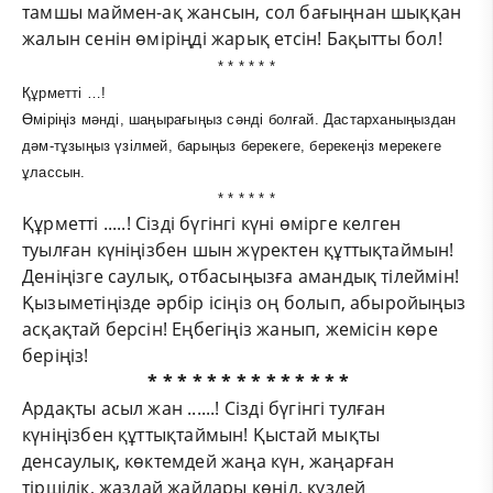
тамшы маймен-ақ жансын, сол бағыңнан шыққан
жалын сенін өміріңді жарық етсін! Бақытты бол!
* * * * * *
Құрметті …!
Өміріңіз мәнді, шаңырағыңыз сәнді болғай. Дастарханыңыздан
дәм-тұзыңыз үзілмей, барыңыз берекеге, берекеңіз мерекеге
ұлассын.
* * * * * *
Құрметті .....! Сізді бүгінгі күні өмірге келген
туылған күніңізбен шын жүректен құттықтаймын!
Деніңізге саулық, отбасыңызға амандық тілеймін!
Қызыметіңізде әрбір ісіңіз оң болып, абыройыңыз
асқақтай берсін! Еңбегіңіз жанып, жемісін көре
беріңіз!
* * * * * * * * * * * * * *
Ардақты асыл жан ......! Сізді бүгінгі тулған
күніңізбен құттықтаймын! Қыстай мықты
денсаулық, көктемдей жаңа күн, жаңарған
тіршілік, жаздай жайдары көңіл, күздей