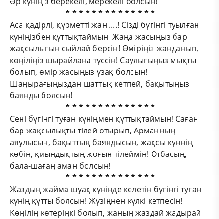
Әр күніңіз берекелі, мерекелі болсын!
* * * * * * * * * * * * * *
Аса қадірлі, құрметті жан ....! Сізді бүгінгі туылған
күніңізбен құттықтаймын! Жаңа жасыңыз бар
жақсылығын сыйлай берсін! Өміріңіз жанданып,
көңіліңіз шырайлана түссін! Саулығыңыз мықты
болып, өмір жасыңыз ұзақ болсын!
Шаңырағыңыздан шаттық кетпей, бақытыңыз
баянды болсын!
* * * * * * * * * * * * * *
Сені бүгінгі туған күніңмен құттықтаймын! Саған
бар жақсылықты тілей отырып, Арманның
аяулысын, бақыттың баяндысын, жақсы күннің
көбін, қиындықтың жоғын тілеймін! Отбасың,
бала-шағаң аман болсын!
* * * * * * * * * * * * * *
Жаздың жайма шуақ күнінде келетін бүгінгі туған
күнің құтты болсын! Жүзіңнен күлкі кетпесін!
Көңілің көтеріңкі болып, жаның жаздай жадырай