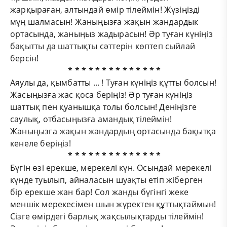
жарқыраған, алтындай өмір тілеймін! Жүзіңізді
мұң шалмасын! Жаныңызға жақын жандардык
ортасында, жаныңыз жадырасын! Әр туған күніңіз
бақытты да шаттықты сәттерін көптеп сыйлай
берсін!
* * * * * * * * * * * * * *
Аяулы да, қымбатты ... ! Туған күніңіз құтты болсын!
Жасыңызға жас қоса беріңіз! Әр туған күніңіз
шаттық пен қуанышқа толы болсын! Деніңізге
саулық, отбасыңызға амандық тілеймін!
Жаныңызға жақын жандардың ортасында бақытқа
кенеле беріңіз!
* * * * * * * * * * * * * *
Бүгін өзі ерекше, мерекелі күн. Осындай мерекелі
күнде туылып, айналасын шуақты етіп жіберген
бір ерекше жан бар! Сол жанды бүгінгі жеке
меншік мерекесімен шын жүректен құттықтаймын!
Сізге өмірдегі барлық жақсылықтарды тілеймін!