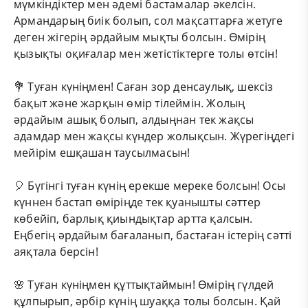
мүмкіндіктер мен әдемі бастамалар әкелсін.
Армандарың биік болып, сол мақсаттарға жетуге
деген жігерің әрдайым мықты болсын. Өмірің
қызықты оқиғалар мен жетістіктерге толы өтсін!
💐 Туған күніңмен! Саған зор денсаулық, шексіз
бақыт және жарқын өмір тілеймін. Жолың
әрдайым ашық болып, алдыңнан тек жақсы
адамдар мен жақсы күндер жолықсын. Жүрегіңдегі
мейірім ешқашан таусылмасын!
🎈 Бүгінгі туған күнің ерекше мереке болсын! Осы
күннен бастап өміріңде тек қуанышты сәттер
көбейіп, барлық қиындықтар артта қалсын.
Еңбегің әрдайым бағаланып, бастаған істерің сәтті
аяқтала берсін!
🌸 Туған күніңмен құттықтаймын! Өмірің гүлдей
құлпырып, әрбір күнің шуаққа толы болсын. Қай