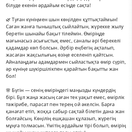
білуде екенін әрдайым есіңде сақта!
🌿 Туған күніңмен шын көңілден құттықтаймын!
Саған жанға тыныштық сыйлайтын, жүрекке жылу
беретін шынайы бақыт тілеймін. Өміріңде
мағынасыз асығыстық емес, саналы әрі берекелі
қадамдар көп болсын. Әрбір еңбегің ақталып,
жасаған жақсылығың өзіңе еселеніп қайтсын.
Айналаңдағы адамдармен сыйластықта өмір сүріп,
әр күніңе шүкіршілікпен қарайтын бақытты жан
бол!
🌸 Бүгін — сенің өміріңдегі маңызды күндердің
бірі. Бұл жаңа жасың саған тек уақыт емес, өмірлік
тәжірибе, парасат пен терең ой әкелсін. Барға
қанағат етіп, жоққа сабыр сақтай білетін дана жан
болғайсың. Көңілің ешқашан құлазып, жүрегің
мұңға толмасын. Үмітің әрдайым тірі болып, өмірің