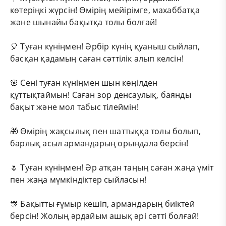
көтеріңкі жүрсін! Өмірің мейірімге, махаббатқа
және шынайы бақытқа толы болғай!
🎈 Туған күніңмен! Әрбір күнің қуаныш сыйлап,
басқан қадамың саған сәттілік алып келсін!
🌸 Сені туған күніңмен шын көңілден
құттықтаймын! Саған зор денсаулық, баянды
бақыт және мол табыс тілеймін!
🎁 Өмірің жақсылық пен шаттыққа толы болып,
барлық асыл армандарың орындала берсін!
🌷 Туған күніңмен! Әр атқан таңың саған жаңа үміт
пен жаңа мүмкіндіктер сыйласын!
🎊 Бақытты ғұмыр кешіп, армандарың биіктей
берсін! Жолың әрдайым ашық әрі сәтті болғай!