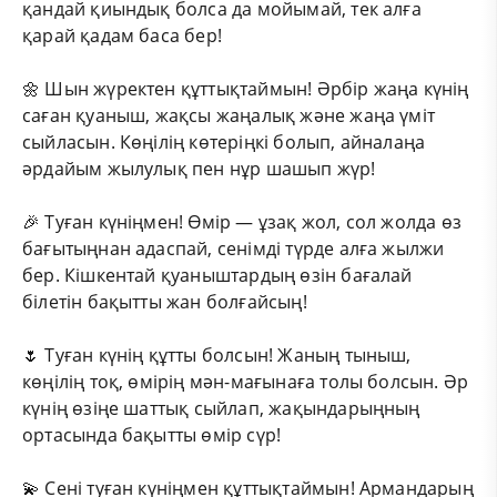
қандай қиындық болса да мойымай, тек алға
қарай қадам баса бер!
🌼 Шын жүректен құттықтаймын! Әрбір жаңа күнің
саған қуаныш, жақсы жаңалық және жаңа үміт
сыйласын. Көңілің көтеріңкі болып, айналаңа
әрдайым жылулық пен нұр шашып жүр!
🎉 Туған күніңмен! Өмір — ұзақ жол, сол жолда өз
бағытыңнан адаспай, сенімді түрде алға жылжи
бер. Кішкентай қуаныштардың өзін бағалай
білетін бақытты жан болғайсың!
🌷 Туған күнің құтты болсын! Жаның тыныш,
көңілің тоқ, өмірің мән-мағынаға толы болсын. Әр
күнің өзіңе шаттық сыйлап, жақындарыңның
ортасында бақытты өмір сүр!
💫 Сені туған күніңмен құттықтаймын! Армандарың