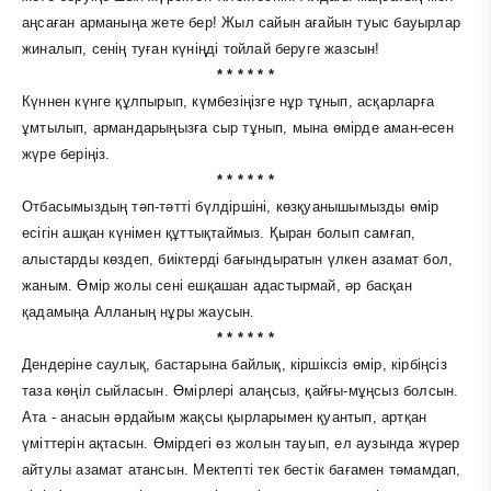
аңсаған арманыңа жете бер! Жыл сайын ағайын туыс бауырлар
жиналып, сенің туған күніңді тойлай беруге жазсын!
* * * * * *
Күннен күнге құлпырып, күмбезіңізге нұр тұнып, асқарларға
ұмтылып, армандарыңызға сыр тұнып, мына өмірде аман-есен
жүре беріңіз.
* * * * * *
Отбасымыздың тәп-тәтті бүлдіршіні, көзқуанышымызды өмір
есігін ашқан күнімен құттықтаймыз. Қыран болып самғап,
алыстарды көздеп, биіктерді бағындыратын үлкен азамат бол,
жаным. Өмір жолы сені ешқашан адастырмай, әр басқан
қадамыңа Алланың нұры жаусын.
* * * * * *
Дендеріне саулық, бастарына байлық, кіршіксіз өмір, кірбіңсіз
таза көңіл сыйласын. Өмірлері алаңсыз, қайғы-мұңсыз болсын.
Ата - анасын әрдайым жақсы қырларымен қуантып, артқан
үміттерін ақтасын. Өмірдегі өз жолын тауып, ел аузында жүрер
айтулы азамат атансын. Мектепті тек бестік бағамен тәмамдап,