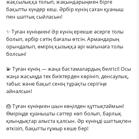
жақсылыққа толып, жақындарыңмен бірге
бақытты күндер кеш. Әрбір күнің саған қуаныш
пен шаттық сыйласын!
✨ Туған күніңмен! Әр күнің ерекше әсерге толы
болып, әрбір сәтің бағалы өтсін. Армандарың
орындалып, өмірің қызыққа әрі мағынаға толы
болсын!
💫 Туған күнің — жаңа бастамалардың белгісі! Осы
жаңа жасыңда тек биіктерден көрініп, денсаулық,
табыс және бақыт сенің тұрақты серігіңе
айналсын!
🎂 Туған күніңмен шын көңілден құттықтаймын!
Өміріңде қуанышты сәттер көп болып, барлық
қиындықтар алыста қалсын. Әр күніңді шаттықпен
өткізіп, бақытты ғұмыр кеше бер!