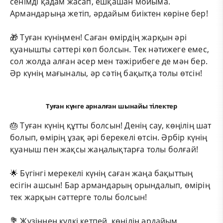
сенімді қадам жасап, ешқашан мойыма.
Армандарыңа жетіп, әрдайым биіктен көріне бер!
🎁 Туған күніңмен! Саған өмірдің жарқын әрі
қуанышты сәттері көп болсын. Тек нәтижеге емес,
сол жолда алған әсер мен тәжірибеге де мән бер.
Әр күнің мағыналы, әр сәтің бақытқа толы өтсін!
Туған күнге арналған шынайы тілектер
🎂 Туған күнің құтты болсын! Денің сау, көңілің шат
болып, өмірің ұзақ әрі берекелі өтсін. Әрбір күнің
қуаныш пен жақсы жаңалықтарға толы болғай!
🌟 Бүгінгі мерекелі күнің саған жаңа бақыттың
есігін ашсын! Бар армандарың орындалып, өмірің
тек жарқын сәттерге толы болсын!
💐 Жүзіңнен күлкі кетпей, көңілің әрдайым