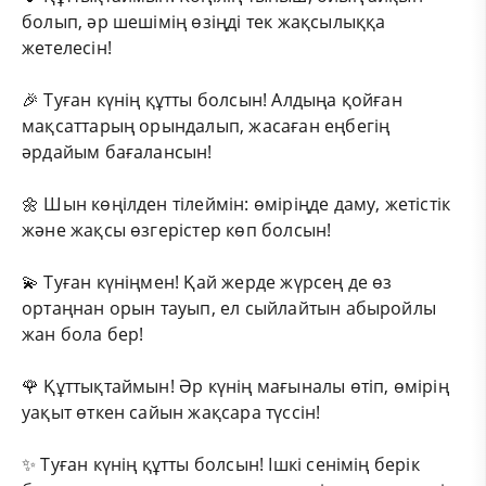
болып, әр шешімің өзіңді тек жақсылыққа
жетелесін!
🎉 Туған күнің құтты болсын! Алдыңа қойған
мақсаттарың орындалып, жасаған еңбегің
әрдайым бағалансын!
🌼 Шын көңілден тілеймін: өміріңде даму, жетістік
және жақсы өзгерістер көп болсын!
💫 Туған күніңмен! Қай жерде жүрсең де өз
ортаңнан орын тауып, ел сыйлайтын абыройлы
жан бола бер!
🌹 Құттықтаймын! Әр күнің мағыналы өтіп, өмірің
уақыт өткен сайын жақсара түссін!
✨ Туған күнің құтты болсын! Ішкі сенімің берік