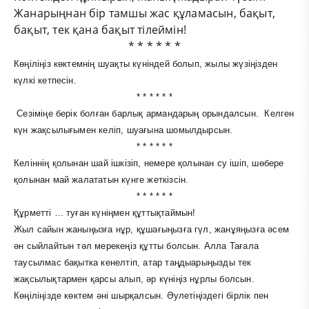
Жанарыңнан бір тамшы жас құламасын, бақыт,
бақыт, тек қана бақыт тілеймін!
* * * * * *
Көңіліңіз көктемнің шуақты күніндей болып, жылы жүзіңізден
күлкі кетпесін.
* * * * * *
Сезіміңе берік болған барлық армандарың орындалсын. Келген
күн жақсылығымен келіп, шуағына шомылдырсын.
* * * * * *
Келіннің қолынан шай ішкізіп, немере қолынан су ішіп, шөбере
қолынан май жалататын күнге жеткізсін.
* * * * * *
Құрметті … туған күніңмен құттықтаймын!
Жыл сайын жаныңызға нұр, құшағыңызға гүл, жанұяңызға әсем
ән сыйлайтын тәл мерекеңіз құтты болсын. Алла Тағала
таусылмас бақытка кенелтіп, атар таңдыарыңызды тек
жақсылықтармен қарсы алып, әр күніңіз нұрлы болсын.
Көңіліңізде көктем әні шырқалсын. Әулетіңіздегі бірлік пен