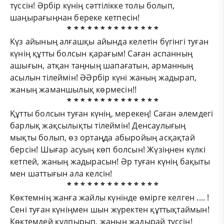
түссін! Әрбір күнің сәттілікке толы болып,
шаңырағыңнан береке кетпесін!
* * * * * * * * * * * * * *
Күз айының алғашқы айында келетін бүгінгі туған
күнің құтты болсын қарағым! Саған аспанның
ашығын, атқан таңның шапағатын, арманның
асылын тілеймін! ӘӘрбір күні жаның жадырап,
жаның жаманшылық көрмесін!!
* * * * * * * * * * * * * *
Құтты болсын туған күнің, мерекең! Саған әлемдегі
барлық жақсылықты тілеймін! Денсаулығың
мықты болып, өз ортаңда абыройың асқақтай
берсін! Шығар асуың көп болсын! Жүзіңнен күлкі
кетпей, жаның жадырасын! Әр туған күнің бақыты
мен шаттығын ала келсін!
* * * * * * * * * * * * * *
Көктемнің жанға жайлы күнінде өмірге келген .... !
Сені туған күніңмен шын жүректен құттықтаймын!
Көктемдей құлпырып, жаның жадырай түссін!