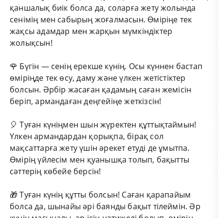
қаншалық биік болса да, соларға жету жолында
сенімің мен сабырың жоғалмасын. Өміріңе тек
жақсы адамдар мен жарқын мүмкіндіктер
жолықсын!
🌹 Бүгін — сенің ерекше күнің. Осы күннен бастап
өміріңде тек өсу, даму және үлкен жетістіктер
болсын. Әрбір жасаған қадамың саған жемісін
беріп, армандаған деңгейіңе жеткізсін!
🎈 Туған күніңмен шын жүректен құттықтаймын!
Үлкен армандардан қорықпа, бірақ сол
мақсаттарға жету үшін әрекет етуді де ұмытпа.
Өмірің үйлесім мен қуанышқа толып, бақытты
сәттерің көбейе берсін!
🎁 Туған күнің құтты болсын! Саған қарапайым
болса да, шынайы әрі баянды бақыт тілеймін. Әр
күнің мағыналы, әр ісің нәтижелі болып, өмірің