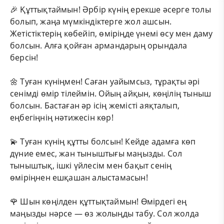
🎉 Құттықтаймын! Әрбір күнің ерекше әсерге толы
болып, жаңа мүмкіндіктерге жол ашсын.
Жетістіктерің көбейіп, өміріңде үнемі өсу мен даму
болсын. Алға қойған армандарың орындала
берсін!
🌼 Туған күніңмен! Саған уайымсыз, тұрақты әрі
сенімді өмір тілеймін. Ойың айқын, көңілің тыныш
болсын. Бастаған әр ісің жемісті аяқталып,
еңбегіңнің нәтижесін көр!
💫 Туған күнің құтты болсын! Кейде адамға көп
дүние емес, жан тыныштығы маңызды. Сол
тыныштық, ішкі үйлесім мен бақыт сенің
өміріңнен ешқашан алыстамасын!
🌹 Шын көңілден құттықтаймын! Өмірдегі ең
маңызды нәрсе — өз жолыңды табу. Сол жолда