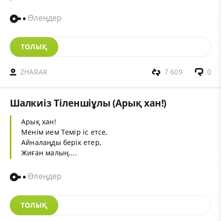
Өлеңдер
ТОЛЫҚ
ZHARAR
7 609
0
Шалкиіз Тіленшіұлы (Арық хан!)
Арық хан!
Менім ием Темір іс етсе,
Айналаңды берік етер,
Жиған малың....
Өлеңдер
ТОЛЫҚ