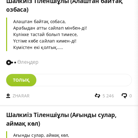
Шалкиіз Тіленшіұлы (Алаштан байтақ
озбаса)
Алаштан байтақ озбаса,
Арабыдан атты сайлап мінбен-ді!
Күлікке тастай болып тимесе,
Үстіме көбе сайлап кимен-ді!
Күмістен екі қолтық.....
Өлеңдер
ТОЛЫҚ
ZHARAR
5 246
0
Шалкиіз Тіленшіұлы (Ағынды сулар,
аймақ көл)
Ағынды сулар, аймақ көл,