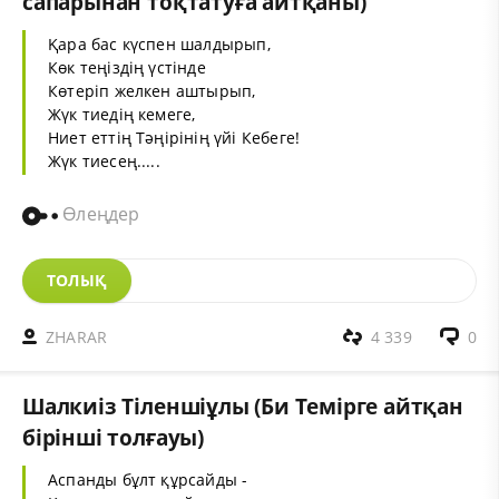
сапарынан тоқтатуға айтқаны)
Қара бас күспен шалдырып,
Көк теңіздің үстінде
Көтеріп желкен аштырып,
Жүк тиедің кемеге,
Ниет еттің Тәңірінің үйі Кебеге!
Жүк тиесең.....
Өлеңдер
ТОЛЫҚ
ZHARAR
4 339
0
Шалкиіз Тіленшіұлы (Би Темірге айтқан
бірінші толғауы)
Аспанды бұлт құрсайды -