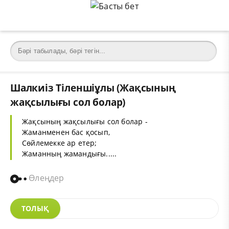
Шалкиіз Тіленшіұлы (Жақсының
жақсылығы сол болар)
Жақсының жақсылығы сол болар -
Жаманменен бас қосып,
Сөйлемекке ар етер;
Жаманның жамандығы.....
Өлеңдер
ТОЛЫҚ