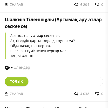
ZHARAR
6 204
0
Шалкиіз Тіленшіұлы (Арғымақ ару атлар
сескенсе)
Арғымақ ару атлар сескенсе,
Ақ тігердің қарсы алдында жусар ма?
Ойда қазақ көп жортса,
Беллерін күміспенен құрсар ма?
Тәңірі жанын.....
Өлеңдер
ТОЛЫҚ
ZHARAR
4 038
0