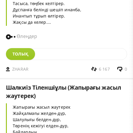
Тасыса, төңбек келтірер.
Дұспанға белінді шешіп инанба,
Инантып тұрып өлтірер.
Жақсы да келер....
Өлеңдер
ТОЛЫҚ
ZHARAR
6 167
0
Шалкиіз Тіленшіұлы (Жапырағы жасыл
жаутерек)
Жапырағы жасыл жаутерек
Жайқалмағы желден-дүр,
Шалулығы белден-дүр,
Төренің кежігуі елден-дүр,
Байлардың .....