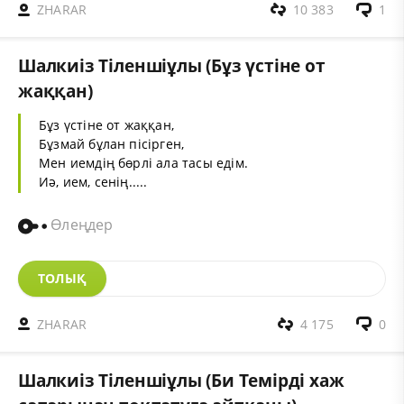
ZHARAR
10 383
1
Шалкиіз Тіленшіұлы (Бұз үстіне от
жаққан)
Бұз үстіне от жаққан,
Бұзмай бұлан пісірген,
Мен иемдің бөрлі ала тасы едім.
Иә, ием, сенің.....
Өлеңдер
ТОЛЫҚ
ZHARAR
4 175
0
Шалкиіз Тіленшіұлы (Би Темірді хаж