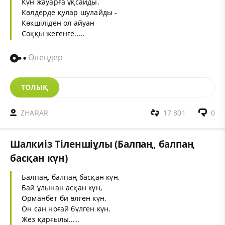
Күн жауарға ұқсайды.
Көлдерде қулар шулайды -
Көкшіліден ол айуан
Соққы жегенге.....
Өлеңдер
ТОЛЫҚ
ZHARAR
17 801
0
Шалкиіз Тіленшіұлы (Балпаң, балпаң
басқан күн)
Балпаң, балпаң басқан күн,
Бай ұлынан асқан күн,
Орманбет би өлген күн,
Он сан ноғай бүлген күн.
Жез қарғылы.....