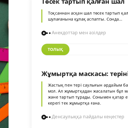
Төсек тартып қалған шал
Тоқсаннан асқан шал төсек тартып қа
шулағанына құлақ аспапты. Сонда...
Анекдоттар мен әзілдер
ТОЛЫҚ
Жұмыртқа маскасы: терін
Жастық пен тері саулығын әрдайым ба
мол. Ал жұмыртқадан жасалатын бұл ма
және тартып тұрады. Сонымен қатар ең 
керегі тек жұмыртқа ғана.
Денсаулыққа пайдалы кеңестер