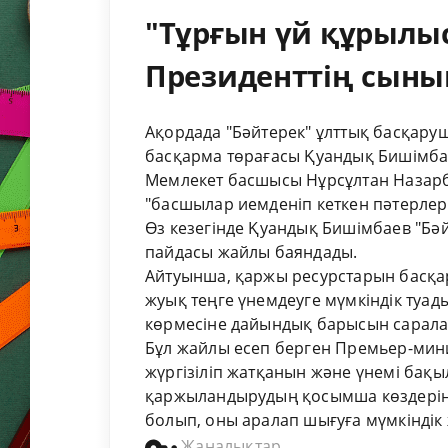
"Тұрғын үй құрылы
Президенттің сынына
Ақордада "Бәйтерек" ұлттық басқаруш
басқарма төрағасы Қуандық Бишімба
Мемлекет басшысы Нұрсұлтан Назарба
"басшылар иемденіп кеткен пәтерлер
Өз кезегінде Қуандық Бишімбаев "Бәй
пайдасы жайлы баяндады.
Айтуынша, қаржы ресурстарын басқа
жуық теңге үнемдеуге мүмкіндік туад
көрмесіне дайындық барысын сарала
Бұл жайлы есеп берген Премьер-мин
жүргізіліп жатқанын және үнемі бақы
қаржыландырудың қосымша көздерін 
болып, оны аралап шығуға мүмкіндік ж
Жаңалықтар