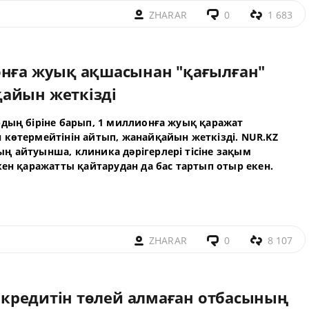
ZHARAR
0
1 683
онға жуық ақшасынан "қағылған"
айын жеткізді
рдың біріне барып, 1 миллионға жуық қаражат
 көтермейтінін айтып, жанайқайын жеткізді. NUR.KZ
ң айтуынша, клиника дәрігерлері тісіне зақым
кен қаражатты қайтарудан да бас тартып отыр екен.
ZHARAR
0
8 107
рі кредитін төлей алмаған отбасының