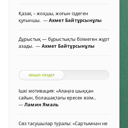
Қазақ – жоқшы, жоғын іздеген
қуғыншы.
—
Ахмет Байтұрсынұлы
Дұрыстық — бұрыстықты білмеген жұрт
азады.
—
Ахмет Байтұрсынұлы
НАҚЫЛ СӨЗДЕР
Ішкі мотивация: «Алаңға шыққан
сайын, болашақтағы ересек өзім..
—
Ламин Ямаль
Сөз тасушылар туралы: «Сартымнан не