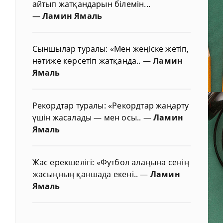
айтып жатқандарын білемін...
—
Ламин Ямаль
Сыншылар туралы: «Мен жеңіске жетіп,
нәтиже көрсетіп жатқанда..
—
Ламин
Ямаль
Рекордтар туралы: «Рекордтар жаңарту
үшін жасалады — мен осы..
—
Ламин
Ямаль
Жас ерекшелігі: «Футбол алаңына сенің
жасыңның қаншада екені..
—
Ламин
Ямаль