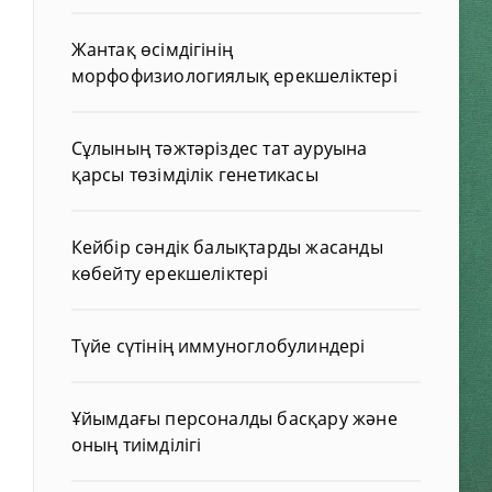
Жантақ өсімдігінің
морфофизиологиялық ерекшеліктері
Сұлының тәжтәріздес тат ауруына
қарсы төзімділік генетикасы
Кейбір сәндік балықтарды жасанды
көбейту ерекшеліктері
Түйе сүтінің иммуноглобулиндері
Ұйымдағы персоналды басқару және
оның тиімділігі