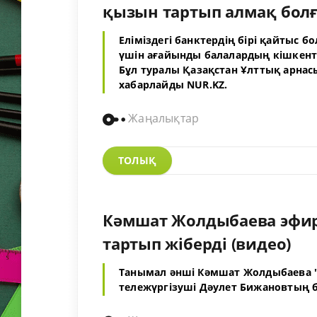
қызын тартып алмақ бол
Еліміздегі банктердің бірі қайтыс 
үшін ағайынды балалардың кішкент
Бұл туралы
Қазақстан Ұлттық арна
хабарлайды NUR.KZ.
Жаңалықтар
ТОЛЫҚ
Кәмшат Жолдыбаева эфирд
тартып жіберді (видео)
Танымал әнші Кәмшат Жолдыбаева 
тележүргізуші Дәулет Бижановтың б