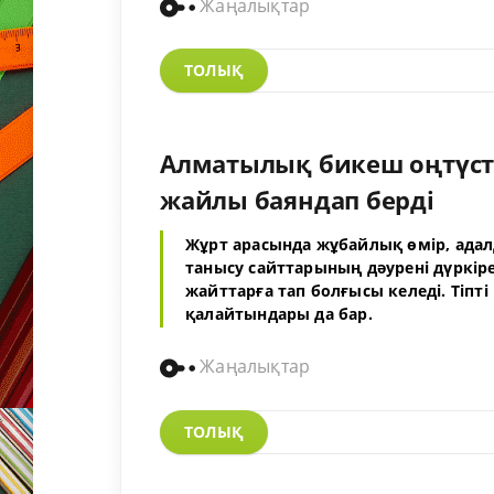
Жаңалықтар
ТОЛЫҚ
Алматылық бикеш оңтүстік
жайлы баяндап берді
Жұрт арасында жұбайлық өмір, адал
танысу сайттарының дәурені дүркір
жайттарға тап болғысы келеді. Тіпт
қалайтындары да бар.
Жаңалықтар
ТОЛЫҚ