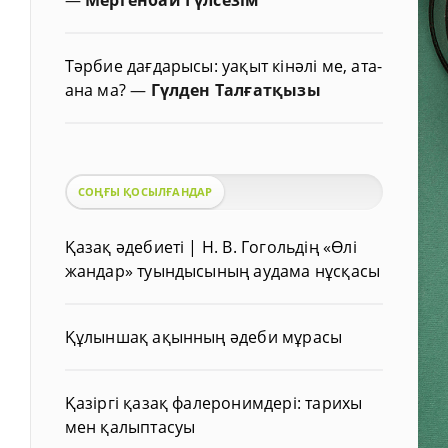
Тәрбие дағдарысы: уақыт кінәлі ме, ата-
ана ма?
—
Гүлден Талғатқызы
СОҢҒЫ ҚОСЫЛҒАНДАР
Қазақ әдебиеті | Н. В. Гогольдің «Өлі
жандар» туындысының аудама нұсқасы
Құлыншақ ақынның әдеби мұрасы
Қазіргі қазақ фалеронимдері: тарихы
мен қалыптасуы