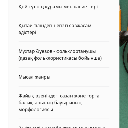
Қой сүтінің құрамы мен қасиеттері
Қытай тіліндегі негізгі сөзжасам
әдістері
Мұхтар Әуезов - фольклортанушы
(қазақ фольклористикасы бойынша)
Мысал жанры
Жайық өзеніндегі сазан және торта
балықтарының бауырының
морфологиясы