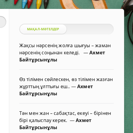
МАҚАЛ-МӘТЕЛДЕР
Жақсы нәрсенің жолға шығуы – жаман
нәрсенің соңынан келеді.
—
Ахмет
Байтұрсынұлы
Өз тілімен сөйлескен, өз тілімен жазған
жұрттың ұлттығы еш..
—
Ахмет
Байтұрсынұлы
Тән мен жан – сабақтас, екеуі – бірінен
бірі қалыспау керек.
—
Ахмет
Байтұрсынұлы