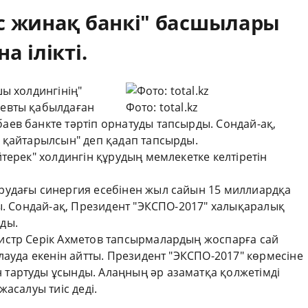
с жинақ банкі" басшылары
 ілікті.
ы холдингінің"
евты қабылдаған
Фото: total.kz
ев банкте тәртіп орнатуды тапсырды. Сондай-ақ,
 қайтарылсын" деп қадап тапсырды.
терек" холдингін құрудың мемлекетке келтіретін
рудағы синергия есебінен жыл сайын 15 миллиардқа
ы. Сондай-ақ, Президент "ЭКСПО-2017" халықаралық
ды.
истр Серік Ахметов тапсырмалардың жоспарға сай
лауда екенін айтты. Президент "ЭКСПО-2017" көрмесіне
тартуды ұсынды. Алаңның әр азаматқа қолжетімді
асалуы тиіс деді.