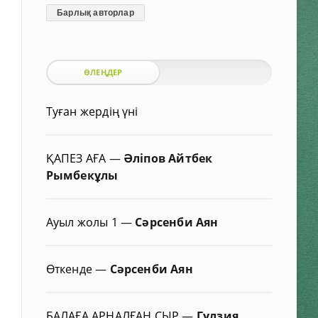
Барлық авторлар
ӨЛЕҢДЕР
Туған жердің үні
ҚАПЕЗ АҒА
—
Әліпов Айтбек
Рымбекұлы
Ауыл жолы 1
—
Сәрсенби Аян
Өткенде
—
Сәрсенби Аян
БАЛАҒА АРНАЛҒАН СЫР
—
Гүлзия