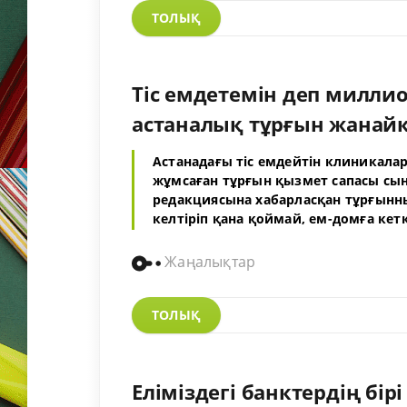
ТОЛЫҚ
Тіс емдетемін деп милли
астаналық тұрғын жанайқ
Астанадағы тіс емдейтін клиникала
жұмсаған тұрғын қызмет сапасы сын
редакциясына хабарласқан тұрғынны
келтіріп қана қоймай, ем-домға кет
Жаңалықтар
ТОЛЫҚ
Еліміздегі банктердің бі