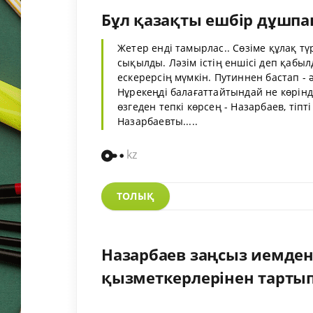
Бұл қазақты ешбір дұшпа
Жетер енді тамырлас.. Сөзіме құлақ т
сықылды. Ләзім істің еншісі деп қабыл
ескерерсің мүмкін.
Путин
нен бастап -
Нұр
екеңді балағаттайтындай не көрінд
өзгеден тепкі көрсең - Назарбаев, тіпт
Назарбаевты.....
kz
ТОЛЫҚ
Назарбаев заңсыз иемден
қызметкерлерінен тарты