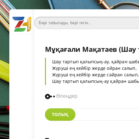
Мұқағали Мақатаев (Шау 
Шау тартып қалыпсың-ау, қайран шаб
Жүруші ең кейбір жерде ойран салып,
Жүруші ең кейбір жерде сайран салып,
Шау тартып қалыпсың-ау қайран шабыт!
Өлеңдер
ТОЛЫҚ