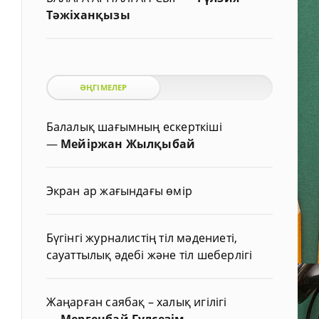
Тәжіханқызы
ӘҢГІМЕЛЕР
Балалық шағымның ескерткіші
—
Мейіржан Жылқыбай
Экран ар жағындағы өмір
Бүгінгі журналистің тіл мәдениеті,
сауаттылық әдебі және тіл шеберлігі
Жаңарған саябақ – халық игілігі
—
Мергенбай Гүлсезім