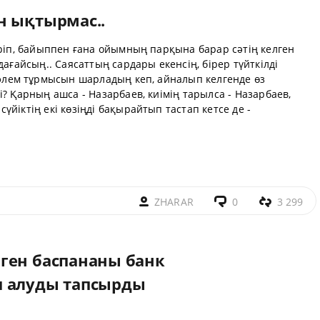
н ықтырмас..
үріп, байыппен ғана ойымның парқына барар сәтің келген
дағайсың.. Саясаттың сардары екенсің, бірер түйткілді
 әлем тұрмысын шарладың кеп, айналып келгенде өз
і? Қарның ашса - Назарбаев,
киім
ің тарылса -
Назарбаев
,
і
сүйікті
ң екі
көз
іңді бақырайтып тастап кетсе де -
ZHARAR
0
3 299
ген баспананы банк
п алуды тапсырды