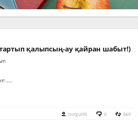
тартып қалыпсың-ау қайран шабыт!)
ыт!
 .....
nurgul95
0
869