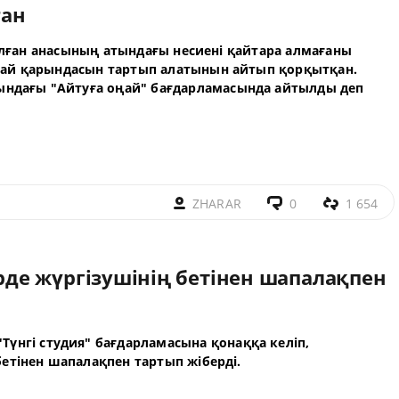
ған
болған анасының атындағы несиені қайтара алмағаны
ай қарындасын тартып алатынын айтып қорқытқан.
сындағы
"Айтуға оңай" бағдарламасында айтылды деп
ZHARAR
0
1 654
е жүргізушінің бетінен шапалақпен
"
Түнгі студия
" бағдарламасына қонаққа келіп,
етінен шапалақпен тартып жіберді.