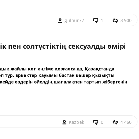
gulnur77
1
3 900
 пен солтүстіктің сексуалды өмірі
дық жайлы көп әңгіме қозғалса да, Қазақстанда
еп тұр. Еркектер қауымы бастан кешер қызықты
і кейде өздерін әйелдің шапалақпен тартып жібергенін
Kazbek
0
4 460