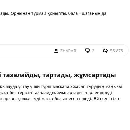
лады. Орнынан тұрмай қойыпты, бала - шағаның да
ZHARAR
2
55 875
і тазалайды, тартады, жұмсартады
қылауда ұстау үшін түрлі маскалар жасап тұрудың маңызы
ска бет терісін тазалайды, жұмсартады, нәрлендіреді
арзан, қолжетімді маска болып есептеледі. Өйткені сізге