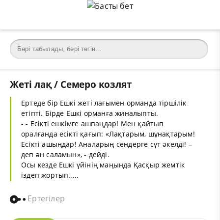
Жеті лақ / Семеро козлят
Ертеде бір Ешкі жеті лағымен орманда тіршілік
етіпті. Бірде Ешкі орманға жиналыпты.
- - Есікті ешкімге ашпаңдар! Мен қайтып
оралғанда есікті қағып: «Лақтарым, шұнақтарым!
Есікті ашыңдар! Аналарың сендерге сүт әкелді! –
деп ән саламын», - дейді.
Осы кезде Ешкі үйінің маңында Қасқыр жемтік
іздеп жортып.....
Ертегілер